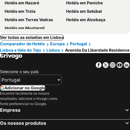
Hotéis em Nazaré
Hotéis em Peniche
Hotéis em Tróia
Hotéis em Setúbal
Hotéis em Torres Vedras
Hotéis em Alcobaça
Hotéis em Montargil
Ver todas as estadias em Lisboa
Comparador de Hotéis
Europa
Portugal
Lisboa e Vale do Tejo
Lisboa
Avenida Da Liberdade Residence
Facebook
Twitter
Insta
Yo
Selecione o seu país
Adicionar no Google
Encontre facilmente os nossos
resultados: adicione o trivago como
fonte preferencial no Google.
Empresa
Os nossos produtos