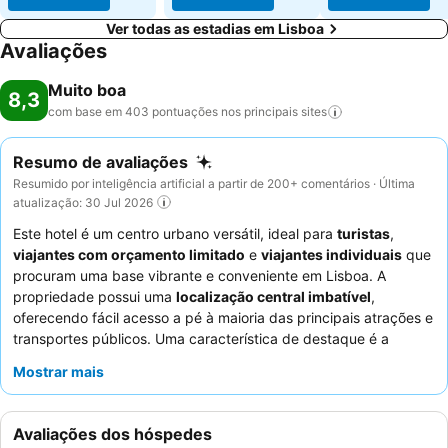
Ver todas as estadias em Lisboa
Avaliações
Muito boa
8,3
com base em 403 pontuações nos principais
sites
Resumo de avaliações
Resumido por inteligência artificial a partir de 200+ comentários · Última
atualização: 30 Jul 2026
Este hotel é um centro urbano versátil, ideal para
turistas
,
viajantes com orçamento limitado
e
viajantes individuais
que
procuram uma base vibrante e conveniente em Lisboa. A
propriedade possui uma
localização central imbatível
,
oferecendo fácil acesso a pé à maioria das principais atrações e
transportes públicos. Uma característica de destaque é a
cozinha totalmente equipada
com bastante espaço no
Mostrar mais
frigorífico e uma máquina de lavar roupa, perfeita para
hóspedes que preferem preparar as suas próprias refeições. Os
hóspedes elogiam consistentemente os
funcionários da
Avaliações dos hóspedes
limpeza, que são simpáticos e prestativos
e mantêm as áreas