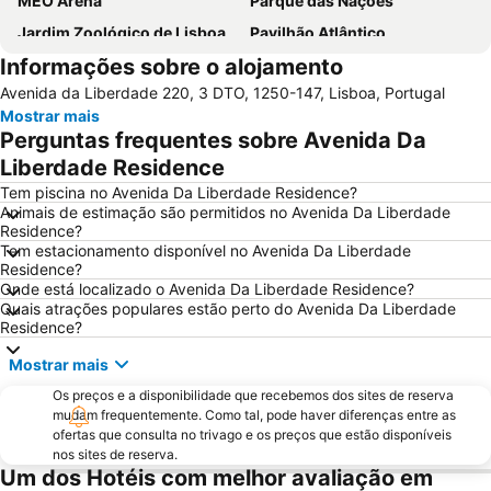
MEO Arena
Parque das Nações
Jardim Zoológico de Lisboa
Pavilhão Atlântico
Informações sobre o alojamento
Passeio Marítimo de Algés
Benfica
Avenida da Liberdade 220, 3 DTO, 1250-147, Lisboa, Portugal
Baixa de Lisboa
Parque Eduardo VII
Mostrar mais
Praça de Touros de Campo Pequeno
Praia das Azenhas do Mar
Perguntas frequentes sobre Avenida Da
Estação de Caminhos de Ferro de Sete Rios
Belém
Liberdade Residence
Avenida da Liberdade
da Figueirinha
Tem piscina no Avenida Da Liberdade Residence?
Animais de estimação são permitidos no Avenida Da Liberdade
Marquês de Pombal
Estádio do Restelo
Residence?
Tem estacionamento disponível no Avenida Da Liberdade
Praia das Maçãs
Fonte da Telha
Residence?
Praia Tróia Mar
Praia da Ericeira
Onde está localizado o Avenida Da Liberdade Residence?
Quais atrações populares estão perto do Avenida Da Liberdade
Parque Natural da Arrabida
Campo Grande
Residence?
Lagoa de Albufeira
do Ouro Sesimbra
Mostrar mais
Tróia Beach
Alcântara
Os preços e a disponibilidade que recebemos dos sites de reserva
Oceanário de Lisboa
Praia da Caparica
mudam frequentemente. Como tal, pode haver diferenças entre as
ofertas que consulta no trivago e os preços que estão disponíveis
Chiado
Fundaçao Champalimaud
nos sites de reserva.
Um dos Hotéis com melhor avaliação em
Alvalade
Praça do Rossio