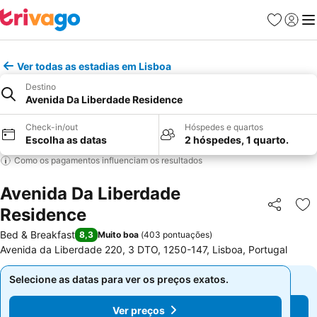
Favoritos
Iniciar
Me
Ver todas as estadias em Lisboa
Destino
Avenida Da Liberdade Residence
Check-in/out
Hóspedes e quartos
Escolha as datas
2 hóspedes, 1 quarto.
Como os pagamentos influenciam os resultados
Avenida Da Liberdade
Residence
Partilhar
Ad
Bed & Breakfast
8,3
Muito boa
(
403 pontuações
)
Avenida da Liberdade 220, 3 DTO, 1250-147, Lisboa, Portugal
Selecione as datas para ver os preços exatos.
Selecione as datas para ver os preços exatos.
Ver preços
Ver preços