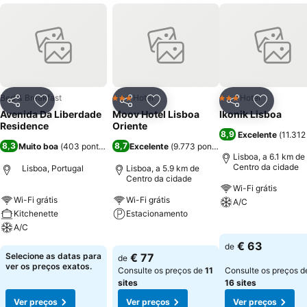
Bed & Breakfast
Hotel
Hotel
3 Estrelas
3 Estrelas
Partilhar
Adicionar aos favoritos
Partilhar
Adicionar aos favoritos
Partilhar
Adicionar
Avenida Da Liberdade
Moov Hotel Lisboa
Ikonik Lisboa
Residence
Oriente
8,9
Excelente
(
11.312
8,3
8,7
Muito boa
(
403 pontuações
)
Excelente
(
9.773 pontuações
)
Lisboa, a 6.1 km de
Centro da cidade
Lisboa, Portugal
Lisboa, a 5.9 km de
Centro da cidade
Wi-Fi grátis
Wi-Fi grátis
Wi-Fi grátis
A/C
Kitchenette
Estacionamento
A/C
Ver preços
Ver preços
€ 63
de
Ver preços
Selecione as datas para
€ 77
de
ver os preços exatos.
Consulte os preços de
11
Consulte os preços d
sites
16 sites
Ver preços
Ver preços
Ver preços