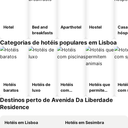
Hotel
Bed and
Aparthotel
Hostel
Casa
breakfasts
hósp
Categorias de hotéis populares em Lisboa
Hotéis
Hotéis de
Hotéis
Hotéis que
Hoté
baratos
luxo
com
permitem
com 
piscinas
animais
Destinos perto de Avenida Da Liberdade
Residence
Hotéis em Lisboa
Hotéis em Sesimbra