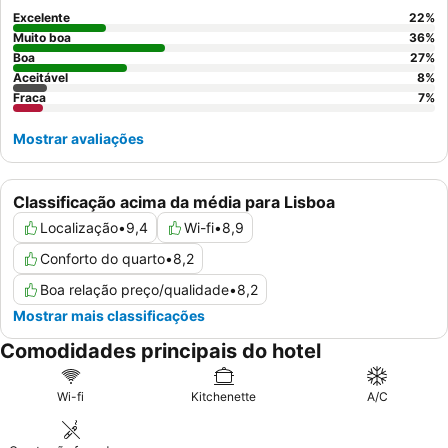
comuns limpas. Para uma estadia mais tranquila, considere
Excelente
22
%
solicitar um quarto virado para o lado oposto à rua.
Muito boa
36
%
Boa
27
%
Aceitável
8
%
Fraca
7
%
Mostrar avaliações
Classificação acima da média para Lisboa
Localização
•
9,4
Wi-fi
•
8,9
Conforto do quarto
•
8,2
Boa relação preço/qualidade
•
8,2
Mostrar mais classificações
Comodidades principais do hotel
Wi-fi
Kitchenette
A/C