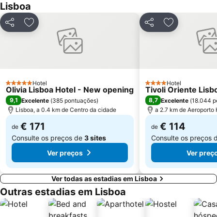
Lisboa
Gare do Oriente
Centro Comercial Vasco da Gama
Centro Colombo
Estádio José Alvalade
Partilhar
Adicionar aos favoritos
Partilhar
Adicionar aos
Wonderland Lisboa
Algés Beach
Lumiar
Coliseu dos Recreios
Praia da Ribeira do Cavalo
Galapinhos Beach
Praça do Comércio
Telheiras
Hotel
Hotel
5 Estrelas
4 Estrelas
Olivia Lisboa Hotel - New opening
Tivoli Oriente Lisb
9,1
8,7
Excelente
(
385 pontuações
)
Excelente
(
18.044 p
Lisboa, a 0.4 km de Centro da cidade
a 2.7 km de Aeroporto
€ 171
€ 114
de
de
Consulte os preços de
3 sites
Consulte os preços 
Ver preços
Ver preç
Ver todas as estadias em Lisboa
Outras estadias em Lisboa