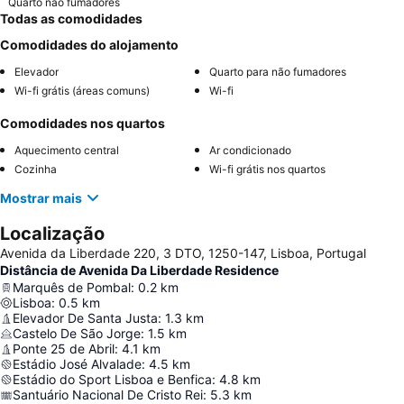
Quarto não fumadores
Todas as comodidades
Comodidades do alojamento
Elevador
Quarto para não fumadores
Wi-fi grátis (áreas comuns)
Wi-fi
Comodidades nos quartos
Aquecimento central
Ar condicionado
Cozinha
Wi-fi grátis nos quartos
Mostrar mais
Localização
Avenida da Liberdade 220, 3 DTO, 1250-147, Lisboa, Portugal
Distância de Avenida Da Liberdade Residence
Marquês de Pombal
:
0.2
km
Lisboa
:
0.5
km
Elevador De Santa Justa
:
1.3
km
Castelo De São Jorge
:
1.5
km
Ponte 25 de Abril
:
4.1
km
Estádio José Alvalade
:
4.5
km
Estádio do Sport Lisboa e Benfica
:
4.8
km
Santuário Nacional De Cristo Rei
:
5.3
km