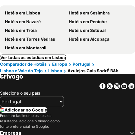
Hotéis em Lisboa
Hotéis em Sesimbra
Hotéis em Nazaré
Hotéis em Peniche
Hotéis em Tróia
Hotéis em Setúbal
Hotéis em Torres Vedras
Hotéis em Alcobaça
Hotéis em Montargil
Ver todas as estadias em Lisboa
Comparador de Hotéis
Europa
Portugal
Lisboa e Vale do Tejo
Lisboa
Azulejos Cais SodrÉ B&b
Facebook
Twitter
Insta
Yo
Selecione o seu país
Adicionar no Google
Encontre facilmente os nossos
resultados: adicione o trivago como
fonte preferencial no Google.
Empresa