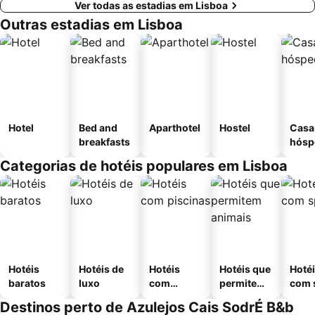
Ver todas as estadias em Lisboa
Outras estadias em Lisboa
Hotel
Bed and
Aparthotel
Hostel
Casa
breakfasts
hósp
Categorias de hotéis populares em Lisboa
Hotéis
Hotéis de
Hotéis
Hotéis que
Hoté
baratos
luxo
com
permitem
com 
piscinas
animais
Destinos perto de Azulejos Cais SodrÉ B&b