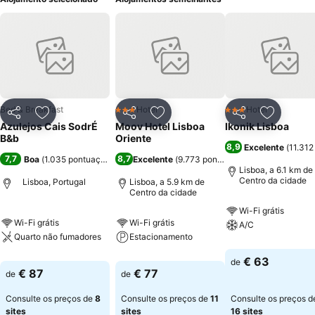
Bed & Breakfast
Hotel
Hotel
3 Estrelas
3 Estrelas
Partilhar
Adicionar aos favoritos
Partilhar
Adicionar aos favoritos
Partilhar
Adicionar
Azulejos Cais SodrÉ
Moov Hotel Lisboa
Ikonik Lisboa
B&b
Oriente
8,9
Excelente
(
11.312
7,7
8,7
Boa
(
1.035 pontuações
)
Excelente
(
9.773 pontuações
)
Lisboa, a 6.1 km de
Centro da cidade
Lisboa, Portugal
Lisboa, a 5.9 km de
Centro da cidade
Wi-Fi grátis
Wi-Fi grátis
Wi-Fi grátis
A/C
Quarto não fumadores
Estacionamento
€ 63
de
€ 87
€ 77
de
de
Consulte os preços de
8
Consulte os preços de
11
Consulte os preços d
sites
sites
16 sites