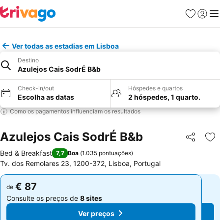
Favoritos
Iniciar
Me
Ver todas as estadias em Lisboa
Destino
Azulejos Cais SodrÉ B&b
Check-in/out
Hóspedes e quartos
Escolha as datas
2 hóspedes, 1 quarto.
Como os pagamentos influenciam os resultados
Azulejos Cais SodrÉ B&b
Partilhar
Ad
Bed & Breakfast
7,7
Boa
(
1.035 pontuações
)
Tv. dos Remolares 23, 1200-372, Lisboa, Portugal
€ 87
€ 87
de
de
Consulte os preços de
8 sites
Consulte os preços de
8 sites
Ver preços
Ver preços