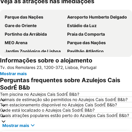
Veja as atrações nas imediações
Ampliar mapa
Parque das Nações
Aeroporto Humberto Delgado
Gare do Oriente
Estádio da Luz
Portinho da Arrábida
Praia da Comporta
MEO Arena
Parque das Nações
Jardim Zoológico de Lisboa
Pavilhão Atlântico
Informações sobre o alojamento
Passeio Marítimo de Algés
Benfica
Tv. dos Remolares 23, 1200-372, Lisboa, Portugal
Baixa de Lisboa
Parque Eduardo VII
Mostrar mais
Praça de Touros de Campo Pequeno
Praia das Azenhas do Mar
Perguntas frequentes sobre Azulejos Cais
Estação de Caminhos de Ferro de Sete Rios
Belém
SodrÉ B&b
Avenida da Liberdade
da Figueirinha
Tem piscina no Azulejos Cais SodrÉ B&b?
Animais de estimação são permitidos no Azulejos Cais SodrÉ B&b?
Marquês de Pombal
Estádio do Restelo
Tem estacionamento disponível no Azulejos Cais SodrÉ B&b?
Onde está localizado o Azulejos Cais SodrÉ B&b?
Praia das Maçãs
Fonte da Telha
Quais atrações populares estão perto do Azulejos Cais SodrÉ B&b?
Praia Tróia Mar
Praia da Ericeira
Mostrar mais
Parque Natural da Arrabida
Campo Grande