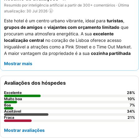
Resumido por inteligência artificial a partir de 300+ comentários · Última
atualização: 30 Jul 2026
Este hotel é um centro urbano vibrante, ideal para
turistas
,
grupos de amigos
e
viajantes com orçamento limitado
que
procuram uma atmosfera energética. A sua
excelente
localização central
no coração de Lisboa oferece acesso
inigualável a atrações como a Pink Street e o Time Out Market.
A maior vantagem da propriedade é a sua
cozinha partilhada
bem equipada
, perfeita para quem prefere cozinhar e para
Mostrar mais
promover um ambiente comunitário. Os hóspedes elogiam
consistentemente os funcionários prestativos e atenciosos, bem
como as opções de pequeno-almoço frescas e variadas. Para
Avaliações dos hóspedes
uma estadia mais tranquila, os hóspedes devem solicitar um
quarto virado para o lado oposto da rua devido à animada vida
Excelente
28
%
noturna.
Muito boa
10
%
Boa
7
%
Aceitável
34
%
Fraca
21
%
Mostrar avaliações