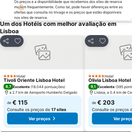
Os preços e a disponibilidade que recebemos dos sites de reserva
Lagoa de Albufeira
do Ouro Sesimbra
mudam frequentemente. Como tal, pode haver diferenças entre as
ofertas que consulta no trivago e os preços que estão disponíveis
Tróia Beach
Alcântara
nos sites de reserva.
Oceanário de Lisboa
Praia da Caparica
Um dos Hotéis com melhor avaliação em
Lisboa
Chiado
Fundaçao Champalimaud
Alvalade
Praça do Rossio
Partilhar
Adicionar aos favoritos
Partilhar
Adicionar aos
Gare do Oriente
Centro Comercial Vasco da Gama
Centro Colombo
Estádio José Alvalade
Wonderland Lisboa
Algés Beach
Lumiar
Coliseu dos Recreios
Hotel
Hotel
4 Estrelas
5 Estrelas
Tivoli Oriente Lisboa Hotel
Olivia Lisboa Hote
Praia da Ribeira do Cavalo
Galapinhos Beach
8,7
9,1
Excelente
(
18.044 pontuações
)
Excelente
(
385 pont
Praça do Comércio
Telheiras
a 2.7 km de Aeroporto Humberto Delgado
Lisboa, a 0.4 km de Ce
€ 115
€ 203
de
de
Consulte os preços de
17 sites
Consulte os preços 
Ver preços
Ver preç