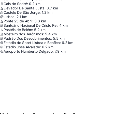
Cais do Sodré
:
0.2
km
Elevador De Santa Justa
:
0.7
km
Castelo De São Jorge
:
1.2
km
Lisboa
:
2.1
km
Ponte 25 de Abril
:
3.3
km
Santuário Nacional De Cristo Rei
:
4
km
Pastéis de Belém
:
5.2
km
Mosteiro dos Jerónimos
:
5.4
km
Padrão Dos Descobrimentos
:
5.5
km
Estádio do Sport Lisboa e Benfica
:
6.2
km
Estádio José Alvalade
:
6.2
km
Aeroporto Humberto Delgado
:
7.9
km