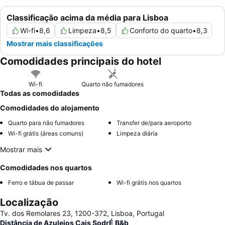
Classificação acima da média para Lisboa
Wi-fi
•
8,6
Limpeza
•
8,5
Conforto do quarto
•
8,3
Mostrar mais classificações
Comodidades principais do hotel
Wi-fi
Quarto não fumadores
Todas as comodidades
Comodidades do alojamento
Quarto para não fumadores
Transfer de/para aeroporto
Wi-fi grátis (áreas comuns)
Limpeza diária
Mostrar mais
Comodidades nos quartos
Ferro e tábua de passar
Wi-fi grátis nos quartos
Localização
Tv. dos Remolares 23, 1200-372, Lisboa, Portugal
Distância de Azulejos Cais SodrÉ B&b