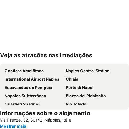
Veja as atrações nas imediações
Ampliar mapa
Costiera Amalfitana
Naples Central Station
International Airport Naples
Chiaia
Escavações de Pompeia
Porto di Napoli
Nápoles Subterrânea
Piazza del Plebiscito
Quartieri Spagnoli
Via Toledo
Informações sobre o alojamento
Porto di Sorrento
Piazza Tasso
Via Firenze, 32, 80142, Nápoles, Itália
Porto di Ischia
Historic Centre of Naples
Mostrar mais