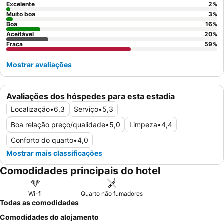
Excelente
2
%
Muito boa
3
%
Boa
16
%
Aceitável
20
%
Fraca
59
%
Mostrar avaliações
Avaliações dos hóspedes para esta estadia
Localização
•
6,3
Serviço
•
5,3
Boa relação preço/qualidade
•
5,0
Limpeza
•
4,4
Conforto do quarto
•
4,0
Mostrar mais classificações
Comodidades principais do hotel
Wi-fi
Quarto não fumadores
Todas as comodidades
Comodidades do alojamento