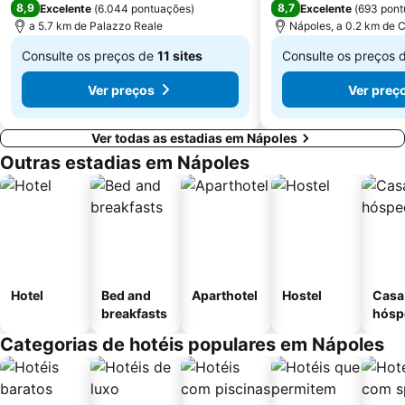
8,9
8,7
Excelente
(
6.044 pontuações
)
Excelente
(
693 pont
Castel Sant'Elmo
Castel dell'Ovo
a 5.7 km de Palazzo Reale
Nápoles, a 0.2 km de 
Parco Nazionale del Vesuvio
Parco archeologico delle terme di Baia
Consulte os preços de
11 sites
Consulte os preços 
De
De
Ver preços
Ver preç
€ 57
€ 63
Ver todas as estadias em Nápoles
Outras estadias em Nápoles
Hotel
Bed and
Aparthotel
Hostel
Casa
breakfasts
hósp
Categorias de hotéis populares em Nápoles