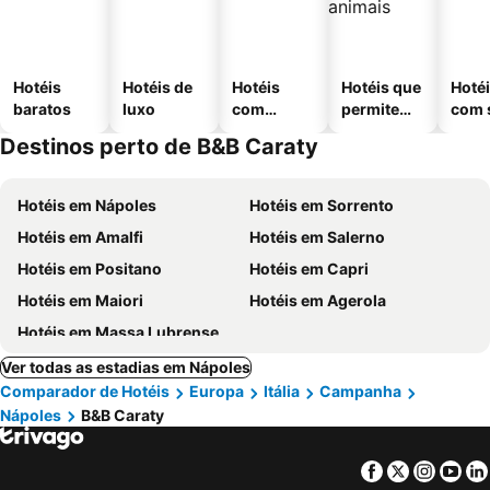
Hotéis
Hotéis de
Hotéis
Hotéis que
Hoté
baratos
luxo
com
permitem
com 
piscinas
animais
Destinos perto de B&B Caraty
Hotéis em Nápoles
Hotéis em Sorrento
Hotéis em Amalfi
Hotéis em Salerno
Hotéis em Positano
Hotéis em Capri
Hotéis em Maiori
Hotéis em Agerola
Hotéis em Massa Lubrense
Ver todas as estadias em Nápoles
Comparador de Hotéis
Europa
Itália
Campanha
Nápoles
B&B Caraty
Facebook
Twitter
Insta
Yo