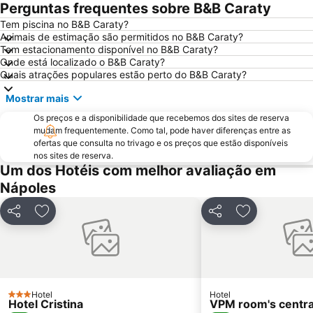
Duomo di Salerno
Vomero
Perguntas frequentes sobre B&B Caraty
Spaccanapoli
Passeio de barco na Ilha de Capri
Tem piscina no B&B Caraty?
Animais de estimação são permitidos no B&B Caraty?
Marina Grande
Porto di Amalfi
Tem estacionamento disponível no B&B Caraty?
Chiesa del Gesù Nuovo
Porto
Onde está localizado o B&B Caraty?
Quais atrações populares estão perto do B&B Caraty?
Tam
Stazione di Sorrento
Mostrar mais
Via Chiaia
Spiaggia Grande
Os preços e a disponibilidade que recebemos dos sites de reserva
Porto di Salerno
Museu Arqueológico Nacional
mudam frequentemente. Como tal, pode haver diferenças entre as
Galleria Umberto I
Posillipo
ofertas que consulta no trivago e os preços que estão disponíveis
nos sites de reserva.
Marina Piccola
Marina Grande
Um dos Hotéis com melhor avaliação em
Miano
Fuorigrotta
Nápoles
Seiano
Centro storico di Positano
Partilhar
Adicionar aos favoritos
Partilhar
Adicionar aos
La Piazzetta
Porto Di Salerno
Centro storico
Via Tribunali
Marina Corricella
Spiaggia di Fornillo
Nocelle
Spiaggia di Arienzo
Hotel
Hotel
3 Estrelas
Hotel Cristina
VPM room's central
Fiordo di Furore
Borgo di Atrani