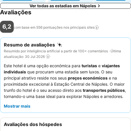
Ver todas as estadias em Nápoles
Avaliações
6,2
com base em 556 pontuações nos principais
sites
Resumo de avaliações
Resumido por inteligência artificial a partir de 100+ comentários · Última
atualização: 30 Jul 2026
Este hotel é uma opção económica para
turistas
e
viajantes
individuais
que procuram uma estadia sem luxos. O seu
principal atrativo reside nos seus
preços económicos
e na
proximidade excecional à Estação Central de Nápoles. O maior
trunfo do hotel é o seu acesso direto aos
transportes públicos
,
tornando-o uma base ideal para explorar Nápoles e arredores.
Os hóspedes destacam consistentemente o
baixo custo por
Mostrar mais
noite
como uma vantagem significativa. Para uma experiência
mais tranquila, considere pedir um quarto que não esteja virado
para a rua movimentada.
Avaliações dos hóspedes