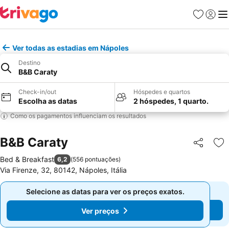
Favoritos
Iniciar
Me
Ver todas as estadias em Nápoles
Destino
B&B Caraty
Check-in/out
Hóspedes e quartos
Escolha as datas
2 hóspedes, 1 quarto.
Como os pagamentos influenciam os resultados
B&B Caraty
Partilhar
Ad
Bed & Breakfast
6,2
(
556 pontuações
)
Via Firenze, 32, 80142, Nápoles, Itália
Selecione as datas para ver os preços exatos.
Selecione as datas para ver os preços exatos.
Ver preços
Ver preços