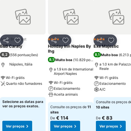
Bed & Breakfast
Hotel
Hotel
4 Estrelas
4 Estrelas
Partilhar
Adicionar aos favoritos
Partilhar
Adicionar aos favoritos
Partilhar
Adicionar
B&B Caraty
Holiday Inn Naples By
Exe Majestic
Ihg
6,2
8,1
(
556 pontuações
)
Muito boa
(
6.213 
8,1
Muito boa
(
10.829 pontuações
)
Nápoles, Itália
a 1.0 km de Palazz
Reale
a 1.9 km de International
Airport Naples
Wi-Fi grátis
Wi-Fi grátis
Wi-Fi grátis
Quarto não fumadores
Estacionamento
Estacionamento
A/C
Ver preços
Aceita animais
Ver preços
Selecione as datas para
Consulte os preços d
Ver preços
ver os preços exatos.
Consulte os preços de
11
10 sites
sites
€ 114
€ 83
De
De
Ver preços
Ver preços
Ver preços