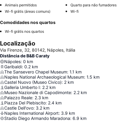
Animais permitidos
Quarto para não fumadores
Wi-fi grátis (áreas comuns)
Wi-fi
Comodidades nos quartos
Wi-fi grátis nos quartos
Localização
Via Firenze, 32, 80142, Nápoles, Itália
Distância de B&B Caraty
Nápoles
:
0
km
Garibaldi
:
0.2
km
The Sansevero Chapel Museum
:
1.1
km
Naples National Archaeological Museum
:
1.5
km
Castel Nuovo (Museo Civico)
:
2
km
Galleria Umberto I
:
2.2
km
Museo Nazionale di Capodimonte
:
2.2
km
Palazzo Reale
:
2.3
km
Piazza Del Plebiscito
:
2.4
km
Castle Dell'ovo
:
3.2
km
Naples International Airport
:
3.9
km
Stadio Diego Armando Maradona
:
6.9
km