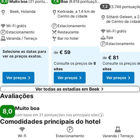
8,0
7,8
Muito boa
(
31 pontuações
)
Boa
(
8.618 pontuações
)
7,2
(
3.746 pontuaçõ
Beek, Holanda
Kerkrade, a 1.4 km de
Centro da cidade
Sittard-Geleen, a 2
de Centro da cidad
Wi-Fi grátis
Estacionamento
Wi-Fi grátis
Estacionamento
Restaurante
Spa
Varanda / Terraço
Bar no hotel
Estacionamento
Ver preços
Ver preços
Selecione as datas para
€ 59
de
Ver preços
ver os preços exatos.
€ 81
de
Consulte os preços de
8
Consulte os preços 
sites
sites
Ver preços
Ver preços
Ver preços
Ver todas as estadias em Beek
Avaliações
Muito boa
8,0
com base em 31 pontuações nos principais
sites
Comodidades principais do hotel
Wi-fi
Estacionamento
Varanda / Terraço