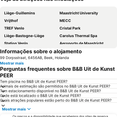
Ampliar mapa
Liège-Guillemins
Maastricht University
Vrijthof
MECC
TREF Venlo
Cristal Park
Liège-Bastogne-Liège
Carolus Thermal Spa
Station Venlo
Aeroporto de Maastricht
Informações sobre o alojamento
Nationaal Park Hoge Kempen
Estação Ferroviária de Maastricht
99 Dorpsstraat, 6456AB, Beek, Holanda
One and Only
City Centre
Mostrar mais
Marché de Noël d'Aix-la-Chapelle
Aachen Central Railway Station
Perguntas frequentes sobre B&B Uit de Kunst
Salon Vert Bleu Soleil
Los Flamencos
PEER
Nederlands Mijnmuseum
Eurogress Aachen
Tem piscina no B&B Uit de Kunst PEER?
Animais de estimação são permitidos no B&B Uit de Kunst PEER?
Karibik
Merzbrück Airport
Tem estacionamento disponível no B&B Uit de Kunst PEER?
Onde está localizado o B&B Uit de Kunst PEER?
Station Roermond
Rothe Erde
Quais atrações populares estão perto do B&B Uit de Kunst PEER?
Karting Genk
Mandarin
Mostrar mais
Gladbach
Estação Central de Mönchengladbach
Os preços e a disponibilidade que recebemos dos sites de reserva