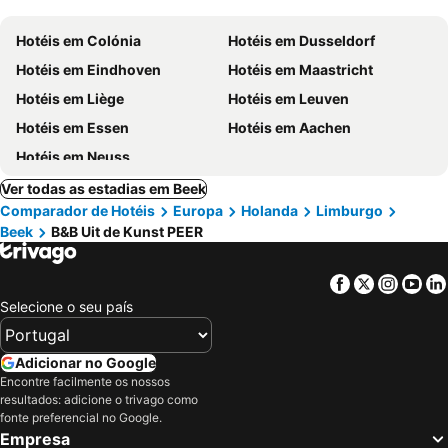
Hotéis em Colónia
Hotéis em Dusseldorf
Hotéis em Eindhoven
Hotéis em Maastricht
Hotéis em Liège
Hotéis em Leuven
Hotéis em Essen
Hotéis em Aachen
Hotéis em Neuss
Ver todas as estadias em Beek
Comparador de Hotéis
Europa
Holanda
Limburgo
Beek
B&B Uit de Kunst PEER
Facebook
Twitter
Insta
Yo
Selecione o seu país
Adicionar no Google
Encontre facilmente os nossos
resultados: adicione o trivago como
fonte preferencial no Google.
Empresa