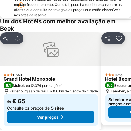
Habitat
Viersen blüht
mudam frequentemente. Como tal, pode haver diferenças entre as
ofertas que consulta no trivago e os preços que estão disponíveis
Theater de Maaspoort
Toverland
nos sites de reserva.
Liège Airport
Um dos Hotéis com melhor avaliação em
Beek
Partilhar
Adicionar aos favoritos
Partilhar
Adici
Hotel
Hotel
3 Estrelas
3 Estrelas
Grand Hotel Monopole
Hotel Boo
8,1
8,5
Muito boa
(
2.074 pontuações
)
Excelente
Valkenburg aan de Geul, a 0.6 km de Centro da cidade
Lanaken, a 
Selecione a
€ 65
de
preços exa
Consulte os preços de
5 sites
Ver preços