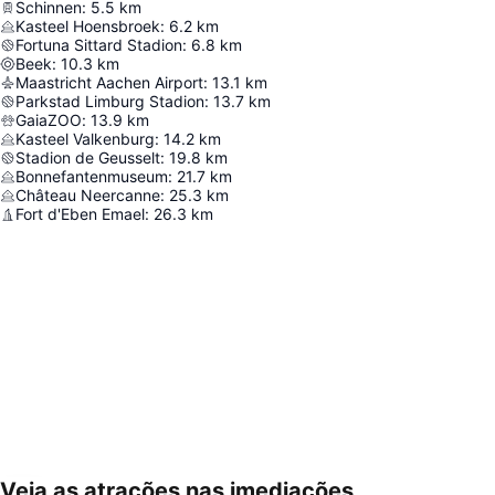
Schinnen
:
5.5
km
Kasteel Hoensbroek
:
6.2
km
Fortuna Sittard Stadion
:
6.8
km
Beek
:
10.3
km
Maastricht Aachen Airport
:
13.1
km
Parkstad Limburg Stadion
:
13.7
km
GaiaZOO
:
13.9
km
Kasteel Valkenburg
:
14.2
km
Stadion de Geusselt
:
19.8
km
Bonnefantenmuseum
:
21.7
km
Château Neercanne
:
25.3
km
Fort d'Eben Emael
:
26.3
km
Veja as atrações nas imediações