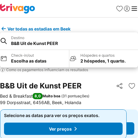
Favoritos
Iniciar
Me
Ver todas as estadias em Beek
Destino
B&B Uit de Kunst PEER
Check-in/out
Hóspedes e quartos
Escolha as datas
2 hóspedes, 1 quarto.
Como os pagamentos influenciam os resultados
B&B Uit de Kunst PEER
Partilhar
Ad
Bed & Breakfast
8,0
Muito boa
(
31 pontuações
)
99 Dorpsstraat, 6456AB, Beek, Holanda
Selecione as datas para ver os preços exatos.
Selecione as datas para ver os preços exatos.
Ver preços
Ver preços