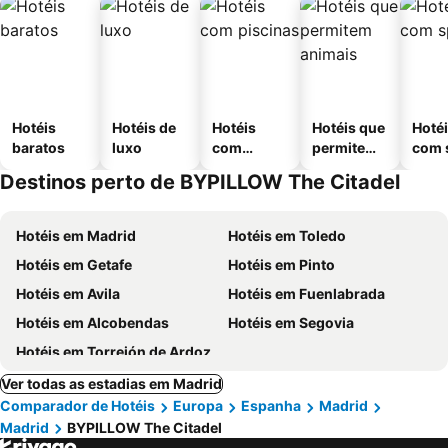
Hotéis
Hotéis de
Hotéis
Hotéis que
Hoté
baratos
luxo
com
permitem
com 
piscinas
animais
Destinos perto de BYPILLOW The Citadel
Hotéis em Madrid
Hotéis em Toledo
Hotéis em Getafe
Hotéis em Pinto
Hotéis em Avila
Hotéis em Fuenlabrada
Hotéis em Alcobendas
Hotéis em Segovia
Hotéis em Torrejón de Ardoz
Ver todas as estadias em Madrid
Comparador de Hotéis
Europa
Espanha
Madrid
Madrid
BYPILLOW The Citadel