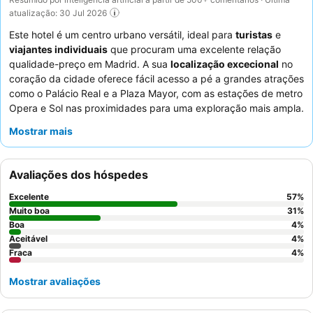
atualização: 30 Jul 2026
Este hotel é um centro urbano versátil, ideal para
turistas
e
viajantes individuais
que procuram uma excelente relação
qualidade-preço em Madrid. A sua
localização excecional
no
coração da cidade oferece fácil acesso a pé a grandes atrações
como o Palácio Real e a Plaza Mayor, com as estações de metro
Opera e Sol nas proximidades para uma exploração mais ampla.
A propriedade oferece quartos confortáveis e modernos com
Mostrar mais
controlo individual do ar condicionado
e camas confortáveis,
garantindo uma estadia tranquila. Os hóspedes elogiam
consistentemente os
funcionários prestativos e simpáticos
,
Avaliações dos hóspedes
particularmente a receção atenciosa e a eficiente equipa de
limpeza. Para uma experiência mais tranquila, os hóspedes
Excelente
57
%
podem solicitar um quarto virado para o jardim.
Muito boa
31
%
Boa
4
%
Aceitável
4
%
Fraca
4
%
Mostrar avaliações