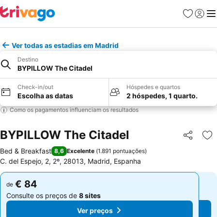
Favoritos
Iniciar
Me
Ver todas as estadias em Madrid
Destino
BYPILLOW The Citadel
Check-in/out
Hóspedes e quartos
Escolha as datas
2 hóspedes, 1 quarto.
Como os pagamentos influenciam os resultados
BYPILLOW The Citadel
Partilhar
Ad
Bed & Breakfast
8,6
Excelente
(
1.891 pontuações
)
C. del Espejo, 2, 2º, 28013, Madrid, Espanha
€ 84
€ 84
de
de
Consulte os preços de
8 sites
Consulte os preços de
8 sites
Ver preços
Ver preços