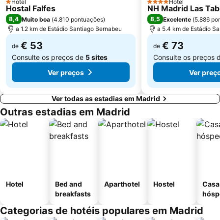
Hotel
Hotel
1 Estrelas
4 Estrelas
Hostal Falfes
Tetuán
Praça da Cibeles
NH Madrid Las Tab
8,4
8,5
Muito boa
(
4.810 pontuações
)
Excelente
(
5.886 po
Centro Comercial Gran Vía de Hortaleza
Santiago Bernabéu Metro Station
a 1.2 km de Estádio Santiago Bernabeu
a 5.4 km de Estádio S
€ 53
€ 73
de
de
Consulte os preços de
5 sites
Consulte os preços 
Ver preços
Ver preç
Ver todas as estadias em Madrid
Outras estadias em Madrid
Hotel
Bed and
Aparthotel
Hostel
Casa
breakfasts
hósp
Categorias de hotéis populares em Madrid