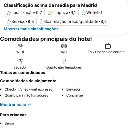
Classificação acima da média para Madrid
Localização
•
9,7
Limpeza
•
9,1
Wi-fi
•
9,1
Serviço
•
8,8
Boa relação preço/qualidade
•
8,8
Mostrar mais classificações
Comodidades principais do hotel
Wi-fi
A/C
TV / Opções de entretenimento
Secador
Quarto não fumadores
Todas as comodidades
Comodidades do alojamento
Check-in/check-out expresso
Elevador
Quarto para não fumadores
Concierge
Mostrar mais
Para crianças
Berço