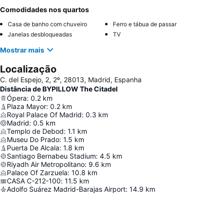
Comodidades nos quartos
Casa de banho com chuveiro
Ferro e tábua de passar
Janelas desbloqueadas
TV
Mostrar mais
Localização
C. del Espejo, 2, 2º, 28013, Madrid, Espanha
Distância de BYPILLOW The Citadel
Ópera
:
0.2
km
Plaza Mayor
:
0.2
km
Royal Palace Of Madrid
:
0.3
km
Madrid
:
0.5
km
Templo de Debod
:
1.1
km
Museu Do Prado
:
1.5
km
Puerta De Alcala
:
1.8
km
Santiago Bernabeu Stadium
:
4.5
km
Riyadh Air Metropolitano
:
9.6
km
Palace Of Zarzuela
:
10.8
km
CASA C-212-100
:
11.5
km
Adolfo Suárez Madrid-Barajas Airport
:
14.9
km