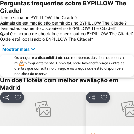
Perguntas frequentes sobre BYPILLOW The
Estação de Atocha
Praça Central /maior
Citadel
De Chueca
Madrid
Tem piscina no BYPILLOW The Citadel?
Animais de estimação são permitidos no BYPILLOW The Citadel?
Madrid Arena
Parque de Atracciones de Madrid
Tem estacionamento disponível no BYPILLOW The Citadel?
Qual é o horário de check-in e check-out no BYPILLOW The Citadel?
Parque Retiro
Palacio de Vistalegre
Onde está localizado o BYPILLOW The Citadel?
Caja Mágica
Museu Nacional do Prado
Mostrar mais
Chamberí
Villaverde
Os preços e a disponibilidade que recebemos dos sites de reserva
Casino Gran Vía
Calle Serrano
mudam frequentemente. Como tal, pode haver diferenças entre as
ofertas que consulta no trivago e os preços que estão disponíveis
Praça da Espanha
San Blas
nos sites de reserva.
Praça de touros das Ventas
Ibiza
Um dos Hotéis com melhor avaliação em
Madrid
Atocha Metro Station
Sol
Carabanchel
Malasaña
Partilhar
Adicionar aos favoritos
Partilhar
Adicionar aos
Gran Vía Metro Station
Retiro
Goya
Aeropuerto
Metropolitano Club Deportivo
Circuito del Jarama
Sol Metro Station
Paseo de la Castellana