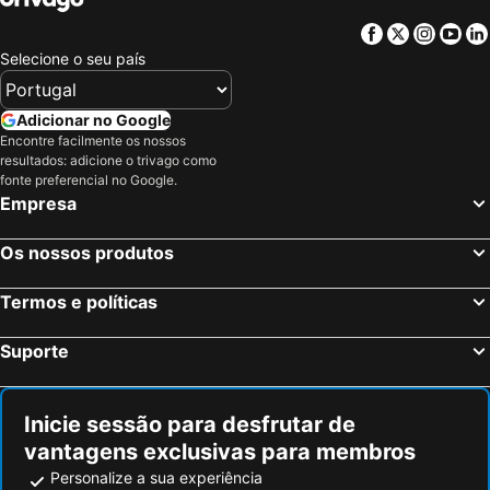
Facebook
Twitter
Insta
Yo
Selecione o seu país
Adicionar no Google
Encontre facilmente os nossos
resultados: adicione o trivago como
fonte preferencial no Google.
Empresa
Os nossos produtos
Termos e políticas
Suporte
Inicie sessão para desfrutar de
vantagens exclusivas para membros
Personalize a sua experiência