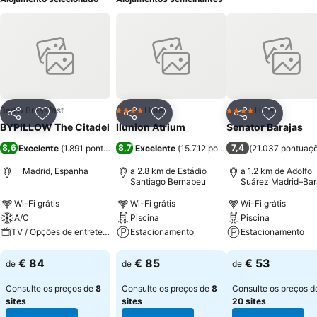
Bed & Breakfast
Hotel
Hotel
4 Estrelas
4 Estrelas
Partilhar
Adicionar aos favoritos
Partilhar
Adicionar aos favoritos
Partilhar
Adicionar
BYPILLOW The Citadel
Ilunion Atrium
Senator Barajas
8,6
8,7
7,4
Excelente
(
1.891 pontuações
)
Excelente
(
15.712 pontuações
(
21.037 pontuaç
)
Madrid, Espanha
a 2.8 km de Estádio
a 1.2 km de Adolfo
Santiago Bernabeu
Suárez Madrid–Bar
Airport
Wi-Fi grátis
Wi-Fi grátis
Wi-Fi grátis
A/C
Piscina
Piscina
TV / Opções de entretenimento
Estacionamento
Estacionamento
Ver preços
Ver preços
Ver preços
€ 84
€ 85
€ 53
de
de
de
Consulte os preços de
8
Consulte os preços de
8
Consulte os preços d
sites
sites
20 sites