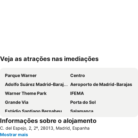
Veja as atrações nas imediações
Ampliar mapa
Parque Warner
Centro
Adolfo Suárez Madrid–Barajas Airport
Aeroporto de Madrid-Barajas
Warner Theme Park
IFEMA
Grande Via
Porta do Sol
Estádio Santiago Bernabeu
Salamanca
Informações sobre o alojamento
Atocha
Estación Sur
C. del Espejo, 2, 2º, 28013, Madrid, Espanha
Estadio Metropolitano Metro Station
Barajas
Mostrar mais
Metropolitano Metro Station
Chamartín