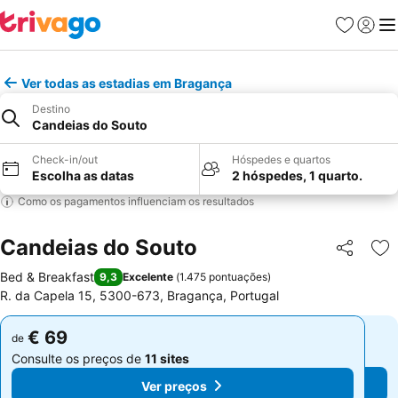
Favoritos
Iniciar
Me
Ver todas as estadias em Bragança
Destino
Candeias do Souto
Check-in/out
Hóspedes e quartos
Escolha as datas
2 hóspedes, 1 quarto.
Como os pagamentos influenciam os resultados
Candeias do Souto
Partilhar
Ad
Bed & Breakfast
9,3
Excelente
(
1.475 pontuações
)
R. da Capela 15, 5300-673, Bragança, Portugal
€ 69
€ 69
de
de
Consulte os preços de
11 sites
Consulte os preços de
11 sites
Ver preços
Ver preços