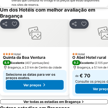
ofertas que consulta no trivago e os preços que estão disponíveis
nos sites de reserva.
Um dos Hotéis com melhor avaliação em
Bragança
Partilhar
Adicionar aos favoritos
Partilhar
Adicionar aos
Hotel
Hotel
4 Estrelas
2 Estrelas
Quinta da Boa Ventura
O Abel Hotel rural
8,9
9,2
Excelente
(
407 pontuações
)
Excelente
(
2.105 po
Bragança, a 2.0 km de Centro da cidade
Bragança, a 5.1 km de 
Selecione as datas para ver os
€ 70
de
preços exatos.
Consulte os preços 
Ver preços
Ver preç
Ver todas as estadias em Bragança