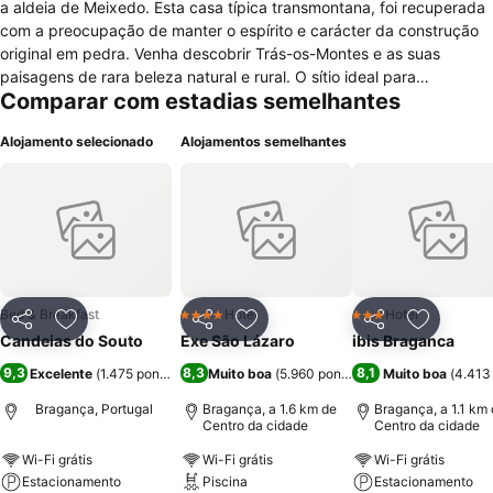
a aldeia de Meixedo. Esta casa típica transmontana, foi recuperada
com a preocupação de manter o espírito e carácter da construção
original em pedra. Venha descobrir Trás-os-Montes e as suas
paisagens de rara beleza natural e rural. O sítio ideal para
Comparar com estadias semelhantes
descontrair, relaxar e desfrutar da Natureza
Alojamento selecionado
Alojamentos semelhantes
Bed & Breakfast
Hotel
Hotel
4 Estrelas
3 Estrelas
Partilhar
Adicionar aos favoritos
Partilhar
Adicionar aos favoritos
Partilhar
Adicionar
Candeias do Souto
Exe São Lázaro
ibis Braganca
9,3
8,3
8,1
Excelente
(
1.475 pontuações
Muito boa
)
(
5.960 pontuações
Muito boa
)
(
4.413
Bragança, Portugal
Bragança, a 1.6 km de
Bragança, a 1.1 km
Centro da cidade
Centro da cidade
Wi-Fi grátis
Wi-Fi grátis
Wi-Fi grátis
Estacionamento
Piscina
Estacionamento