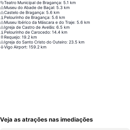
Teatro Municipal de Bragança
:
5.1
km
Museu do Abade de Baçal
:
5.3
km
Castelo de Bragança
:
5.6
km
Pelourinho de Bragança
:
5.6
km
Museu Ibérico da Máscara e do Traje
:
5.6
km
Igreja de Castro de Avelãs
:
6.5
km
Pelourinho de Carocedo
:
14.4
km
Requejo
:
19.2
km
Igreja do Santo Cristo do Outeiro
:
23.5
km
Vigo Airport
:
159.2
km
Veja as atrações nas imediações
Ampliar mapa