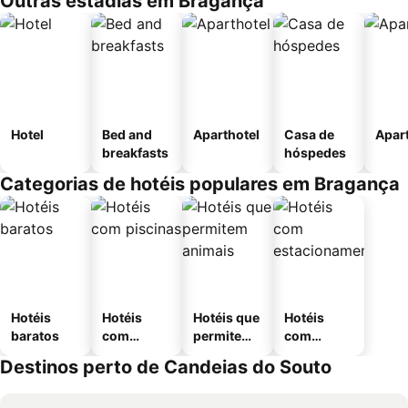
Outras estadias em Bragança
Hotel
Bed and
Aparthotel
Casa de
Apar
breakfasts
hóspedes
Categorias de hotéis populares em Bragança
Hotéis
Hotéis
Hotéis que
Hotéis
baratos
com
permitem
com
piscinas
animais
estaciona
Destinos perto de Candeias do Souto
mento