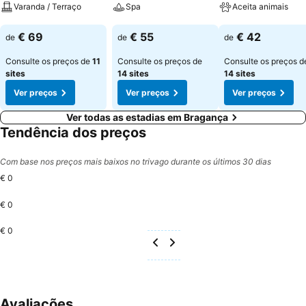
Varanda / Terraço
Spa
Aceita animais
Ver preços
Ver preços
Ver preços
€ 69
€ 55
€ 42
de
de
de
Consulte os preços de
11
Consulte os preços de
Consulte os preços d
sites
14 sites
14 sites
Ver preços
Ver preços
Ver preços
Ver todas as estadias em Bragança
Tendência dos preços
Com base nos preços mais baixos no trivago durante os últimos 30 dias
€ 0
€ 0
€ 0
Avaliações