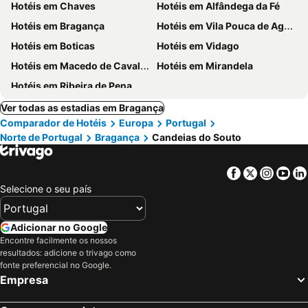
Hotéis em Chaves
Hotéis em Alfândega da Fé
Hotéis em Bragança
Hotéis em Vila Pouca de Aguiar
Hotéis em Boticas
Hotéis em Vidago
Hotéis em Macedo de Cavaleiros
Hotéis em Mirandela
Hotéis em Ribeira de Pena
Ver todas as estadias em Bragança
Comparador de Hotéis
Europa
Portugal
Norte de Portugal
Bragança
Candeias do Souto
Facebook
Twitter
Insta
Yo
Selecione o seu país
Adicionar no Google
Encontre facilmente os nossos
resultados: adicione o trivago como
fonte preferencial no Google.
Empresa