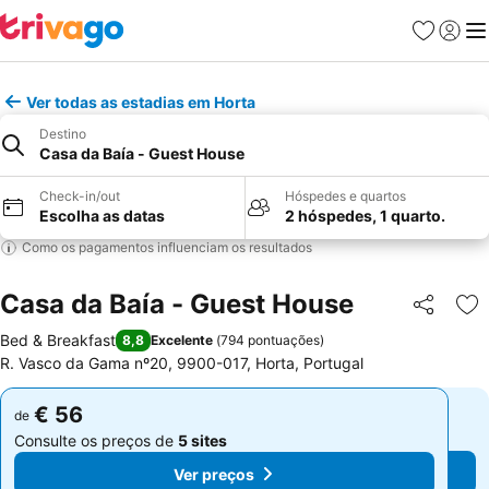
Favoritos
Iniciar
Me
Ver todas as estadias em Horta
Destino
Casa da Baía - Guest House
Check-in/out
Hóspedes e quartos
Escolha as datas
2 hóspedes, 1 quarto.
Como os pagamentos influenciam os resultados
Casa da Baía - Guest House
Partilhar
Ad
Bed & Breakfast
8,8
Excelente
(
794 pontuações
)
R. Vasco da Gama nº20, 9900-017, Horta, Portugal
€ 56
€ 56
de
de
Consulte os preços de
5 sites
Consulte os preços de
5 sites
Ver preços
Ver preços