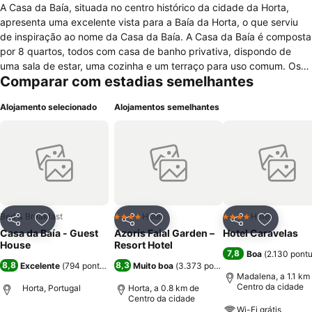
A Casa da Baía, situada no centro histórico da cidade da Horta,
apresenta uma excelente vista para a Baía da Horta, o que serviu
de inspiração ao nome da Casa da Baía. A Casa da Baía é composta
por 8 quartos, todos com casa de banho privativa, dispondo de
uma sala de estar, uma cozinha e um terraço para uso comum. Os
Comparar com estadias semelhantes
pequenos-almoços, com produtos locais, são servidos na cozinha,
onde os hóspedes poderão preparar as suas próprias refeições,
Alojamento selecionado
Alojamentos semelhantes
estando disponível os utensílios domésticos e eletrodomésticos
necessários. A cozinha está equipada com um frigorífico amplo e
dispõe de despensas individuais para cada quarto, permitindo aos
hóspedes guardar os seus alimentos. A sala de estar está equipada
com TV cabo e sofás, e possui uma pequena biblioteca. No terraço,
os hóspedes encontram um local de convívio e de refeição, aí
podendo a vista sobre a Baía da Horta e para o Pico. Na receção os
hóspedes podem guardar a sua bagagem.
Bed & Breakfast
Hotel
Hotel
4 Estrelas
4 Estrelas
Partilhar
Adicionar aos favoritos
Partilhar
Adicionar aos favoritos
Partilhar
Adicionar
Casa da Baía - Guest
Azoris Faial Garden –
Hotel Caravelas
House
Resort Hotel
7,8
Boa
(
2.130 pont
8,8
8,3
Excelente
(
794 pontuações
)
Muito boa
(
3.373 pontuações
)
Madalena, a 1.1 km
Centro da cidade
Horta, Portugal
Horta, a 0.8 km de
Centro da cidade
Wi-Fi grátis