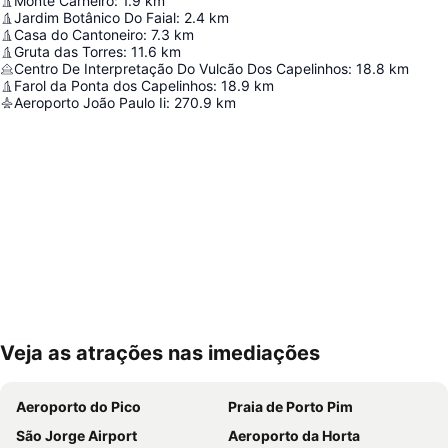
Monte Carneiro
:
1.9
km
Jardim Botânico Do Faial
:
2.4
km
Casa do Cantoneiro
:
7.3
km
Gruta das Torres
:
11.6
km
Centro De Interpretação Do Vulcão Dos Capelinhos
:
18.8
km
Farol da Ponta dos Capelinhos
:
18.9
km
Aeroporto João Paulo Ii
:
270.9
km
Veja as atrações nas imediações
Ampliar mapa
Aeroporto do Pico
Praia de Porto Pim
São Jorge Airport
Aeroporto da Horta