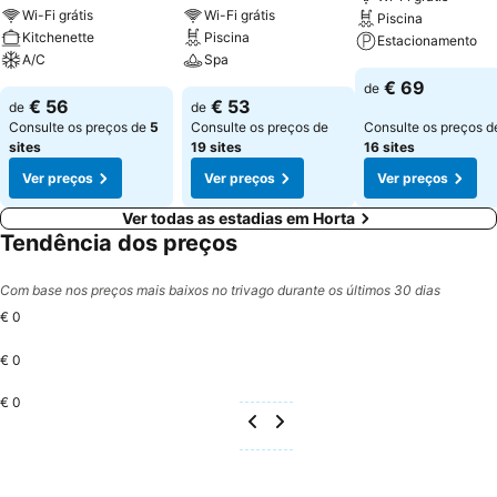
Wi-Fi grátis
Wi-Fi grátis
Piscina
Kitchenette
Piscina
Estacionamento
A/C
Spa
€ 69
de
€ 56
€ 53
de
de
Consulte os preços de
5
Consulte os preços de
Consulte os preços d
sites
19 sites
16 sites
Ver preços
Ver preços
Ver preços
Ver todas as estadias em Horta
Tendência dos preços
Com base nos preços mais baixos no trivago durante os últimos 30 dias
€ 0
€ 0
€ 0