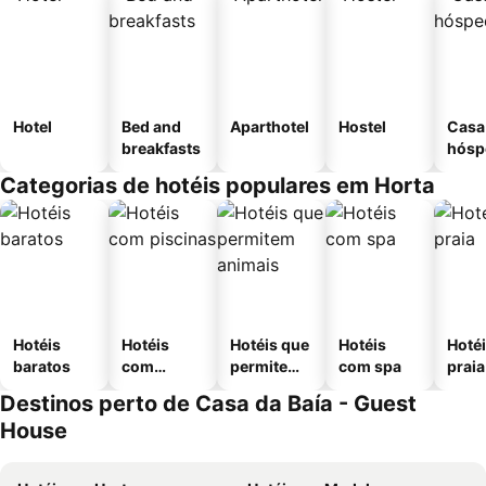
Hotel
Bed and
Aparthotel
Hostel
Casa
breakfasts
hósp
Categorias de hotéis populares em Horta
Hotéis
Hotéis
Hotéis que
Hotéis
Hotéi
baratos
com
permitem
com spa
praia
piscinas
animais
Destinos perto de Casa da Baía - Guest
House