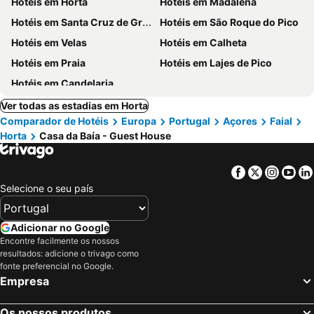
Hotéis em Horta
Hotéis em Madalena
Hotéis em Santa Cruz de Graciosa
Hotéis em São Roque do Pico
Hotéis em Velas
Hotéis em Calheta
Hotéis em Praia
Hotéis em Lajes de Pico
Hotéis em Candelaria
Ver todas as estadias em Horta
Comparador de Hotéis
Europa
Portugal
Açores
Faial
Horta
Casa da Baía - Guest House
Facebook
Twitter
Insta
Yo
Selecione o seu país
Adicionar no Google
Encontre facilmente os nossos
resultados: adicione o trivago como
fonte preferencial no Google.
Empresa
Os nossos produtos