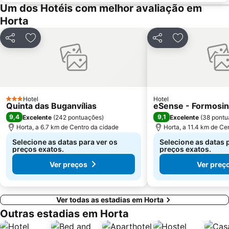
Um dos Hotéis com melhor avaliação em
Horta
Partilhar
Adicionar aos favoritos
Partilhar
Adicionar aos
Hotel
Hotel
3 Estrelas
Quinta das Buganvílias
eSense - Formosi
9,4
9,1
Excelente
(
242 pontuações
)
Excelente
(
38 pontu
Horta, a 6.7 km de Centro da cidade
Horta, a 11.4 km de Ce
Selecione as datas para ver os
Selecione as datas 
preços exatos.
preços exatos.
Ver preços
Ver preç
Ver todas as estadias em Horta
Outras estadias em Horta