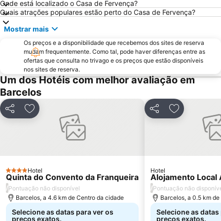
Onde está localizado o Casa de Fervença?
Praia de Caminha
Santuário de São Bento da Porta Aberta
Quais atrações populares estão perto do Casa de Fervença?
Matosinhos Beach
Praia da Aguda
Mostrar mais
Parque da Cidade
Ponte Dom Luís I
Os preços e a disponibilidade que recebemos dos sites de reserva
da Póvoa de Varzim
da Madalena
mudam frequentemente. Como tal, pode haver diferenças entre as
ofertas que consulta no trivago e os preços que estão disponíveis
Praia Fluvial de Vilar da Veiga
Vila Praia de Âncora
nos sites de reserva.
Edificio da Alfândega
Braga Parque
Um dos Hotéis com melhor avaliação em
Barcelos
Mercado do Bolhão
Estádio Municipal de Braga - Estádio AXA
Aldeia Rural Preservada de Quintandona
Palacio do Freixo
Partilhar
Adicionar aos favoritos
Partilhar
Adicionar ao
Mindelo Beach
Bom Jesus do Monte
Caxinas Beach
Cascata do Tahiti - Ermida
do Cabedelo
Praia Fluvial do Taboão
Termas Romanas do Alto da Cividade
Estação de Caminhos de Ferro de Braga
Hotel
Hotel
4 Estrelas
Quinta do Convento da Franqueira
Parque do Palácio de Cristal
Arrábida Shopping
Alojamento Local 
/
/
Pontuação não disponível
Pontuação não disponív
Praia de Esposende
Aquático de Fafe
Barcelos, a 4.6 km de Centro da cidade
Barcelos, a 0.5 km de
Selecione as datas para ver os
Selecione as datas 
preços exatos.
preços exatos.