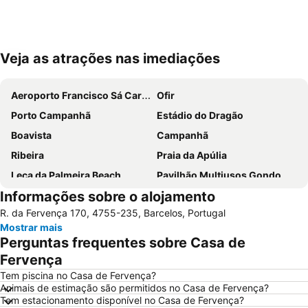
Veja as atrações nas imediações
Ampliar mapa
Aeroporto Francisco Sá Carneiro
Ofir
Porto Campanhã
Estádio do Dragão
Boavista
Campanhã
Ribeira
Praia da Apúlia
Leça da Palmeira Beach
Pavilhão Multiusos Gondomar
Informações sobre o alojamento
Cais de Gaia
Magikland
R. da Fervença 170, 4755-235, Barcelos, Portugal
Pavilhão Rosa Mota
Praia de Moledo
Mostrar mais
Norteshopping
Rua Santa Catarina
Perguntas frequentes sobre Casa de
Baixa
Centro Histórico do Porto
Fervença
Casa da Música
Parque & Zoo Santo Inácio
Tem piscina no Casa de Fervença?
Animais de estimação são permitidos no Casa de Fervença?
Estação São Bento
Aver-o-Mar Beach
Tem estacionamento disponível no Casa de Fervença?