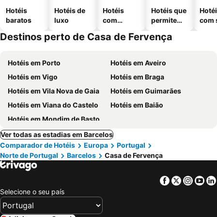
Hotéis
Hotéis de
Hotéis
Hotéis que
Hoté
baratos
luxo
com
permitem
com 
piscinas
animais
Destinos perto de Casa de Fervença
Hotéis em Porto
Hotéis em Aveiro
Hotéis em Vigo
Hotéis em Braga
Hotéis em Vila Nova de Gaia
Hotéis em Guimarães
Hotéis em Viana do Castelo
Hotéis em Baião
Hotéis em Mondim de Basto
Ver todas as estadias em Barcelos
Comparador de Hotéis
Europa
Portugal
Norte de Portugal
Barcelos
Casa de Fervença
Facebook
Twitter
Insta
Yo
Selecione o seu país