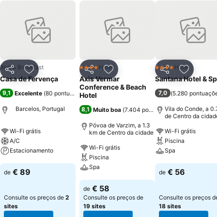
Bed & Breakfast
Hotel
Hotel
4 Estrelas
4 Estrelas
Partilhar
Adicionar aos favoritos
Partilhar
Adicionar aos favoritos
Partilhar
Adicionar
Casa de Fervença
Axis Vermar
Santana Hotel & S
Conference & Beach
9,1
7,0
Excelente
(
80 pontuações
)
(
5.280 pontuaçõ
Hotel
Barcelos, Portugal
Vila do Conde, a 0
8,1
Muito boa
(
7.404 pontuações
)
de Centro da cidad
Póvoa de Varzim, a 1.3
Wi-Fi grátis
Wi-Fi grátis
km de Centro da cidade
A/C
Piscina
Wi-Fi grátis
Estacionamento
Spa
Piscina
Spa
Ver preços
Ver preços
€ 89
€ 56
de
de
Ver preços
€ 58
de
Consulte os preços de
2
Consulte os preços de
Consulte os preços d
sites
19 sites
18 sites