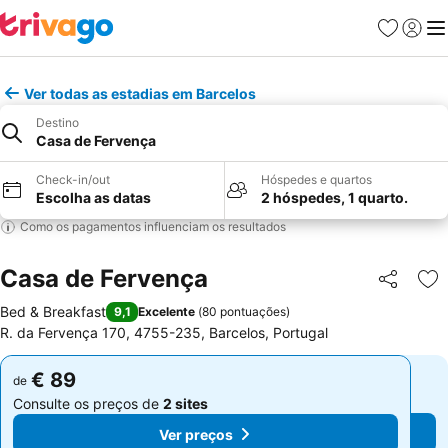
Favoritos
Iniciar
Me
Ver todas as estadias em Barcelos
Destino
Casa de Fervença
Check-in/out
Hóspedes e quartos
Escolha as datas
2 hóspedes, 1 quarto.
Como os pagamentos influenciam os resultados
Casa de Fervença
Partilhar
Ad
Bed & Breakfast
9,1
Excelente
(
80 pontuações
)
R. da Fervença 170, 4755-235, Barcelos, Portugal
€ 89
€ 89
de
de
Consulte os preços de
2 sites
Consulte os preços de
2 sites
Ver preços
Ver preços