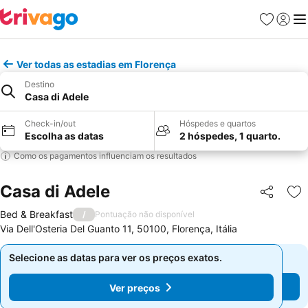
Favoritos
Iniciar
Me
Ver todas as estadias em Florença
Destino
Casa di Adele
Check-in/out
Hóspedes e quartos
Escolha as datas
2 hóspedes, 1 quarto.
Como os pagamentos influenciam os resultados
Casa di Adele
Partilhar
Ad
Bed & Breakfast
/
Pontuação não disponível
Via Dell'Osteria Del Guanto 11, 50100, Florença, Itália
Selecione as datas para ver os preços exatos.
Selecione as datas para ver os preços exatos.
Ver preços
Ver preços