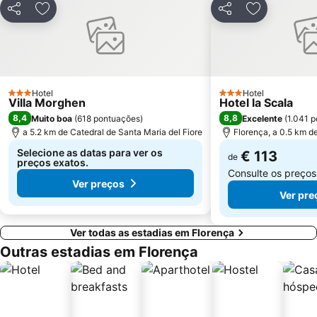
Novoli
Stazione di Prato Centrale
Partilhar
Adicionar aos favoritos
Partilhar
Adicionar a
Le Cantine di Greve in Chianti
Castel San Gimignano
Museo Nazionale del Bargello
Piazza di Santa Croce
Via Santo Spirito
Mercato di San Lorenzo
Chiesa Santo Spirito
Piazza Santissima Annunziata
Hotel
Hotel
3 Estrelas
3 Estrelas
Villa Morghen
Hotel la Scala
Officina Profumo Farmaceutica di Santa Maria Novella
Il Prato
8,4
8,8
Muito boa
(
618 pontuações
)
Excelente
(
1.041 
Coverciano
La Certosa di Firenze
a 5.2 km de Catedral de Santa Maria del Fiore
Florença, a 0.5 km d
Castello
Piazza del Comune
Selecione as datas para ver os
€ 113
de
preços exatos.
Consulte os preço
Ver preços
Ver pre
Ver todas as estadias em Florença
Outras estadias em Florença