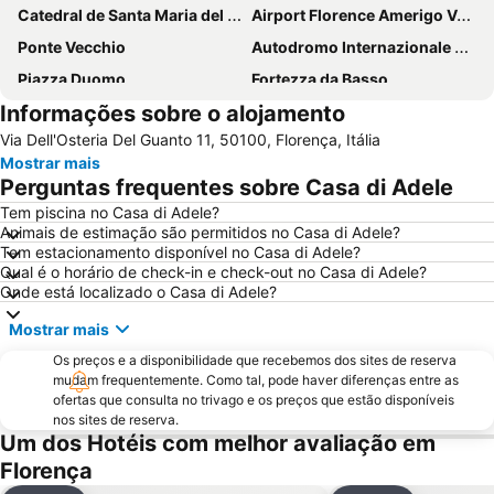
Catedral de Santa Maria del Fiore
Airport Florence Amerigo Vespucci
Ponte Vecchio
Autodromo Internazionale del Mugello
Piazza Duomo
Fortezza da Basso
Informações sobre o alojamento
Centro Histórico
Santa Cruz
Via Dell'Osteria Del Guanto 11, 50100, Florença, Itália
Brunelleschi
Mercato Centrale
Mostrar mais
Panzano in Chianti
Oltrarno
Perguntas frequentes sobre Casa di Adele
Via del Corso
Chiesa dei Santi Michele e Gaetano
Tem piscina no Casa di Adele?
Animais de estimação são permitidos no Casa di Adele?
Firenze Expo Congress SPA
Galleria degli Uffizi
Tem estacionamento disponível no Casa di Adele?
Praça da Senhoria
Piazza della Repubblica
Qual é o horário de check-in e check-out no Casa di Adele?
Onde está localizado o Casa di Adele?
Basilica of St Lawrence
Peretola
Mostrar mais
Isolotto
San Lorenzo a Greve
Os preços e a disponibilidade que recebemos dos sites de reserva
Centro Storico
Siena Railway Station
mudam frequentemente. Como tal, pode haver diferenças entre as
Palácio Antigo
Via dei Calzaiuoli
ofertas que consulta no trivago e os preços que estão disponíveis
nos sites de reserva.
Via Roma
Palazzo Antinori
Um dos Hotéis com melhor avaliação em
Palazzo Medici-Ricardi
San Lorenzo Market
Florença