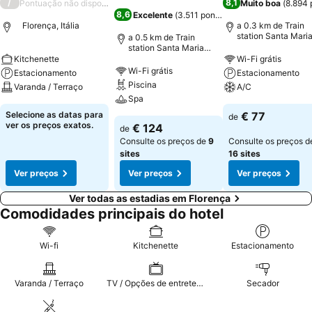
/
8,1
Pontuação não disponível
Muito boa
(
8.894 
8,6
Excelente
(
3.511 pontuações
)
Florença, Itália
a 0.3 km de Train
station Santa Mari
a 0.5 km de Train
Novella
station Santa Maria
Novella
Kitchenette
Wi-Fi grátis
Wi-Fi grátis
Estacionamento
Estacionamento
Piscina
Varanda / Terraço
A/C
Spa
Selecione as datas para
€ 77
de
ver os preços exatos.
€ 124
de
Consulte os preços de
9
Consulte os preços d
sites
16 sites
Ver preços
Ver preços
Ver preços
Ver todas as estadias em Florença
Comodidades principais do hotel
Wi-fi
Kitchenette
Estacionamento
Varanda / Terraço
TV / Opções de entretenimento
Secador