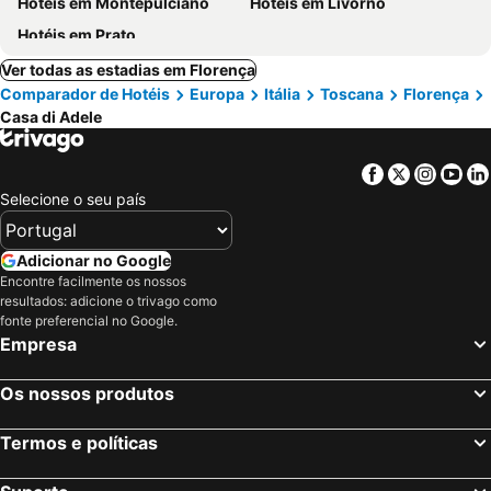
Hotéis em Montepulciano
Hotéis em Livorno
Hotéis em Prato
Ver todas as estadias em Florença
Comparador de Hotéis
Europa
Itália
Toscana
Florença
Casa di Adele
Facebook
Twitter
Insta
Yo
Selecione o seu país
Adicionar no Google
Encontre facilmente os nossos
resultados: adicione o trivago como
fonte preferencial no Google.
Empresa
Os nossos produtos
Termos e políticas