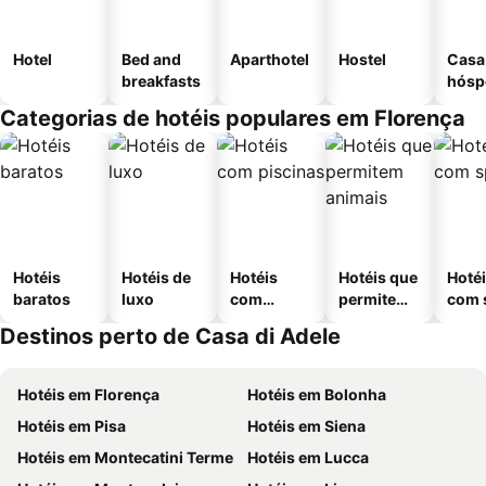
Hotel
Bed and
Aparthotel
Hostel
Casa
breakfasts
hósp
Categorias de hotéis populares em Florença
Hotéis
Hotéis de
Hotéis
Hotéis que
Hoté
baratos
luxo
com
permitem
com 
piscinas
animais
Destinos perto de Casa di Adele
Hotéis em Florença
Hotéis em Bolonha
Hotéis em Pisa
Hotéis em Siena
Hotéis em Montecatini Terme
Hotéis em Lucca