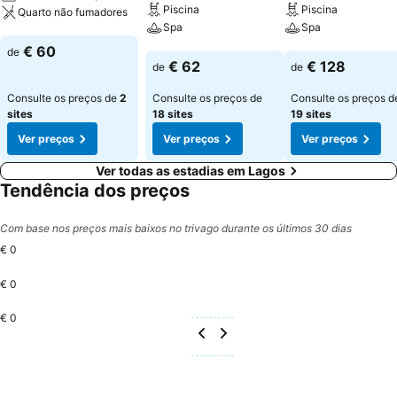
Piscina
Piscina
Quarto não fumadores
Spa
Spa
Ver preços
€ 60
de
Ver preços
Ver preços
€ 62
€ 128
de
de
Consulte os preços de
2
Consulte os preços de
Consulte os preços d
sites
18 sites
19 sites
Ver preços
Ver preços
Ver preços
Ver todas as estadias em Lagos
Tendência dos preços
Com base nos preços mais baixos no trivago durante os últimos 30 dias
€ 0
€ 0
€ 0