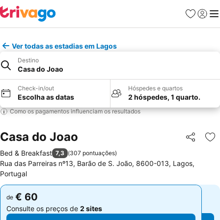
Favoritos
Iniciar
Me
Ver todas as estadias em Lagos
Destino
Casa do Joao
Check-in/out
Hóspedes e quartos
Escolha as datas
2 hóspedes, 1 quarto.
Como os pagamentos influenciam os resultados
Casa do Joao
Partilhar
Ad
Bed & Breakfast
7,3
(
307 pontuações
)
Rua das Parreiras nº13, Barão de S. João, 8600-013, Lagos,
Portugal
€ 60
€ 60
de
de
Consulte os preços de
2 sites
Consulte os preços de
2 sites