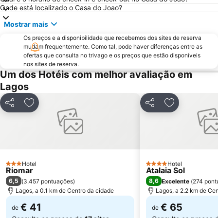
Praia Dona Ana
Do Alvor
Onde está localizado o Casa do Joao?
Ferreiras
Aqualand Algarve
Mostrar mais
Baiona Beach
Prainha
Os preços e a disponibilidade que recebemos dos sites de reserva
do Monte Clérigo
Areias de São João
mudam frequentemente. Como tal, pode haver diferenças entre as
ofertas que consulta no trivago e os preços que estão disponíveis
Praia do Burgau
Praia de Três Irmãos
nos sites de reserva.
Um dos Hotéis com melhor avaliação em
Praia de Porto de Mós
Praia da Salema
Lagos
Marina de Lagos
Sesmarias
Aveiros
Carvoeiro
Partilhar
Adicionar aos favoritos
Partilhar
Adicionar aos
Vale De Parra
Galé Leste
Praia da Samouqueira
Praia do Camilo
Praia das Cabanas Velhas
Igreja Matriz de Algoz
Praia dos Alemães
Salema
Hotel
Hotel
3 Estrelas
4 Estrelas
Riomar
Atalaia Sol
Senhora da Rocha Beach
dos Três Castelos
6,5
8,6
(
3.457 pontuações
)
Excelente
(
274 pont
Praia do Peneco
Ponta da Piedade
Lagos, a 0.1 km de Centro da cidade
Lagos, a 2.2 km de Cen
€ 41
€ 65
de
de