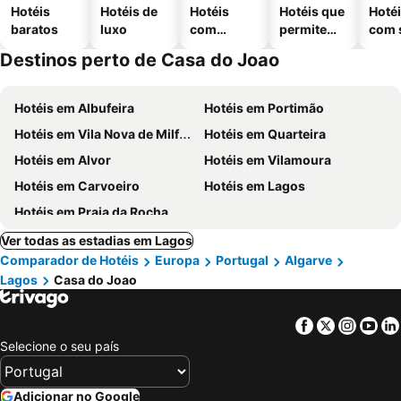
Hotéis
Hotéis de
Hotéis
Hotéis que
Hoté
baratos
luxo
com
permitem
com 
piscinas
animais
Destinos perto de Casa do Joao
Hotéis em Albufeira
Hotéis em Portimão
Hotéis em Vila Nova de Milfontes
Hotéis em Quarteira
Hotéis em Alvor
Hotéis em Vilamoura
Hotéis em Carvoeiro
Hotéis em Lagos
Hotéis em Praia da Rocha
Ver todas as estadias em Lagos
Comparador de Hotéis
Europa
Portugal
Algarve
Lagos
Casa do Joao
Facebook
Twitter
Insta
Yo
Selecione o seu país
Adicionar no Google