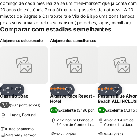
domingo de cada mês realiza se um "free-market" que já conta com
20 anos de existência Zona ótima para passeios da natureza. A 20
minutos de Sagres e Carrapateira e Vila do Bispo uma zona famosa
pelas suas praias e pelo seu marisco ( percebes, lapas, mexilhão) e
Comparar com estadias semelhantes
pelo seu peixe fresco A 20 minutos da Praia da Rocha. A 20 minutos
Praia do Barranco. A 10 minutos de Lagos onde se situa várias
Alojamento selecionado
Alojamentos semelhantes
praias ente elas Praia Dona Ana,Praia do Pinhão;Meia-Praia A 15
minutos da Praia da Salema. A 5 minutos da Praia da Luz. 80 Km de
Aeroporto Faro.
Bed & Breakfast
Hotel
Hotel
5 Estrelas
5 Estrelas
Partilhar
Adicionar aos favoritos
Partilhar
Adicionar aos favoritos
Partilhar
Adicionar
Casa do Joao
Algarve Race Resort -
Pestana Blue Alvor
Hotel
Beach ALL INCLUS
7,3
(
307 pontuações
)
8,5
8,7
Excelente
(
3.196 pontuações
Excelente
)
(
7.345 
Lagos, Portugal
Mexilhoeira Grande, a
Alvor, a 1.4 km de
5.0 km de Centro da
Centro da cidade
Estacionamento
cidade
Wi-Fi grátis
Wi-Fi grátis
Varanda / Terraço