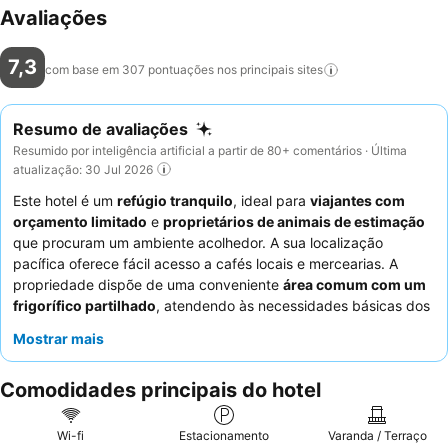
Avaliações
7,3
com base em 307 pontuações nos principais
sites
Resumo de avaliações
Resumido por inteligência artificial a partir de 80+ comentários · Última
atualização: 30 Jul 2026
Este hotel é um
refúgio tranquilo
, ideal para
viajantes com
orçamento limitado
e
proprietários de animais de estimação
que procuram um ambiente acolhedor. A sua localização
pacífica oferece fácil acesso a cafés locais e mercearias. A
propriedade dispõe de uma conveniente
área comum com um
frigorífico partilhado
, atendendo às necessidades básicas dos
hóspedes. Os funcionários recebem consistentemente muitos
Mostrar mais
elogios pela sua
atenção e simpatia
, criando um ambiente
familiar e de apoio. Para uma experiência verdadeiramente
Comodidades principais do hotel
local, explore os
dois restaurantes
e os
três cafés da vila
nas
proximidades para opções de refeições deliciosas e acessíveis.
Wi-fi
Estacionamento
Varanda / Terraço