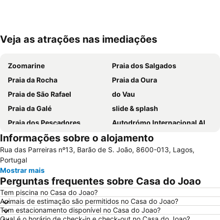
Veja as atrações nas imediações
Ampliar mapa
Zoomarine
Praia dos Salgados
Praia da Rocha
Praia da Oura
Praia de São Rafael
do Vau
Praia da Galé
slide & splash
Praia dos Pescadores
Autodrómo Internacional Algarve
Informações sobre o alojamento
Carvalhal
de Armação de Pera
Rua das Parreiras nº13, Barão de S. João, 8600-013, Lagos,
Meia Praia
Praia da Zambujeira do Mar
Portugal
Praia de Odeceixe
Montechoro
Mostrar mais
Perguntas frequentes sobre Casa do Joao
Marina de Portimão
Praia do Carvoeiro
Tem piscina no Casa do Joao?
Praia da Arrifana
Inatel Beach
Animais de estimação são permitidos no Casa do Joao?
Marina de Albufeira
AlgarveShopping
Tem estacionamento disponível no Casa do Joao?
Qual é o horário de check-in e check-out no Casa do Joao?