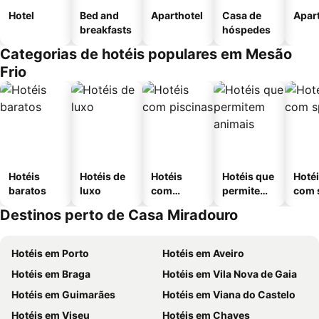
Hotel
Bed and
Aparthotel
Casa de
Apar
breakfasts
hóspedes
Categorias de hotéis populares em Mesão
Frio
Hotéis
Hotéis de
Hotéis
Hotéis que
Hoté
baratos
luxo
com
permitem
com 
piscinas
animais
Destinos perto de Casa Miradouro
Hotéis em Porto
Hotéis em Aveiro
Hotéis em Braga
Hotéis em Vila Nova de Gaia
Hotéis em Guimarães
Hotéis em Viana do Castelo
Hotéis em Viseu
Hotéis em Chaves