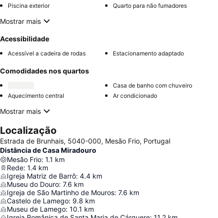
Piscina exterior
Quarto para não fumadores
Mostrar mais
Acessibilidade
Acessível a cadeira de rodas
Estacionamento adaptado
Comodidades nos quartos
Casa de banho com chuveiro
Aquecimento central
Ar condicionado
Mostrar mais
Localização
Estrada de Brunhais, 5040-000, Mesão Frio, Portugal
Distância de Casa Miradouro
Mesão Frio
:
1.1
km
Rede
:
1.4
km
Igreja Matriz de Barrô
:
4.4
km
Museu do Douro
:
7.6
km
Igreja de São Martinho de Mouros
:
7.6
km
Castelo de Lamego
:
9.8
km
Museu de Lamego
:
10.1
km
Igreja Românica de Santa Maria de Cárquere
:
11.2
km