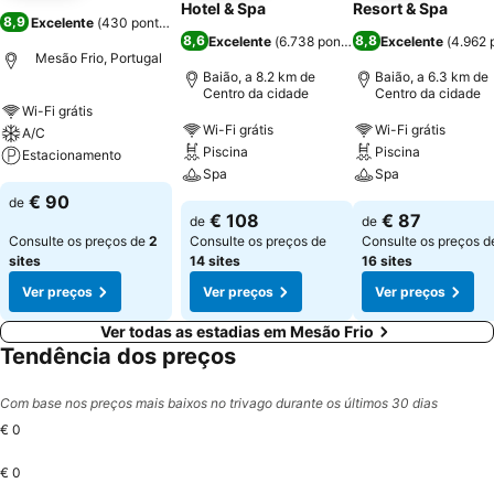
Hotel & Spa
Resort & Spa
8,9
Excelente
(
430 pontuações
)
8,6
8,8
Excelente
(
6.738 pontuações
Excelente
)
(
4.962 
Mesão Frio, Portugal
Baião, a 8.2 km de
Baião, a 6.3 km de
Centro da cidade
Centro da cidade
Wi-Fi grátis
Wi-Fi grátis
Wi-Fi grátis
A/C
Piscina
Piscina
Estacionamento
Spa
Spa
€ 90
de
€ 108
€ 87
de
de
Consulte os preços de
2
Consulte os preços de
Consulte os preços d
sites
14 sites
16 sites
Ver preços
Ver preços
Ver preços
Ver todas as estadias em Mesão Frio
Tendência dos preços
Com base nos preços mais baixos no trivago durante os últimos 30 dias
€ 0
€ 0