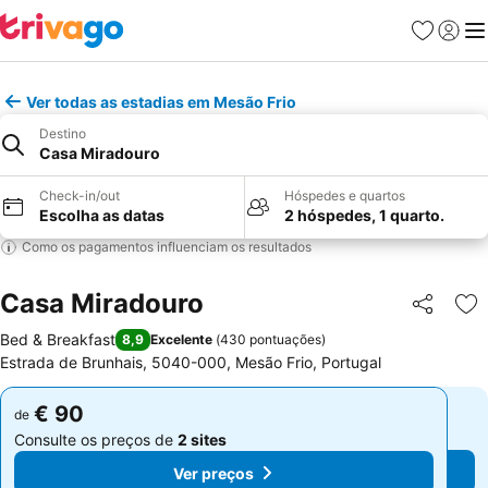
Favoritos
Iniciar
Me
Ver todas as estadias em Mesão Frio
Destino
Casa Miradouro
Check-in/out
Hóspedes e quartos
Escolha as datas
2 hóspedes, 1 quarto.
Como os pagamentos influenciam os resultados
Casa Miradouro
Partilhar
Ad
Bed & Breakfast
8,9
Excelente
(
430 pontuações
)
Estrada de Brunhais, 5040-000, Mesão Frio, Portugal
€ 90
€ 90
de
de
Consulte os preços de
2 sites
Consulte os preços de
2 sites
Ver preços
Ver preços