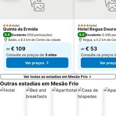
Solar do Vinho do Porto
Praia Fluvial de Fornelos
Aeródromo de Viseu
Praia de Cepães
Aeródromo de Vila Real
Dolce Vita Douro
Hotel
Hotel
3 Estrelas
4 Estrelas
Quinta da Ermida
Hotel Regua Dour
Caldas de Carlão
Palácio Vila Flor
8,8
8,6
Excelente
(
559 pontuações
)
Excelente
(
2.395 po
Miradouro de São Leonardo da Galafura
Rua de Santa María
Baião, a 8.3 km de Centro da cidade
Régua, a 0.2 km de Ce
Praça Santiago
Paço dos Duques de Bragança
€ 109
€ 53
de
de
Consulte os preços de
3 sites
Consulte os preços 
Ver preços
Ver preç
Ver todas as estadias em Mesão Frio
Outras estadias em Mesão Frio