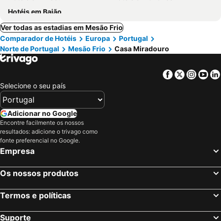
Hotéis em Baião
Ver todas as estadias em Mesão Frio
Comparador de Hotéis
Europa
Portugal
Norte de Portugal
Mesão Frio
Casa Miradouro
Facebook
Twitter
Insta
Yo
Selecione o seu país
Adicionar no Google
Encontre facilmente os nossos
resultados: adicione o trivago como
fonte preferencial no Google.
Empresa
Os nossos produtos
Termos e políticas
Suporte