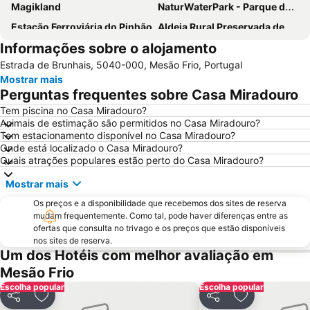
Magikland
NaturWaterPark - Parque de Diversões do Douro
Estação Ferroviária do Pinhão
Aldeia Rural Preservada de Quintandona
Informações sobre o alojamento
Aquático de Fafe
Centro Histórico de Guimarães
Estrada de Brunhais, 5040-000, Mesão Frio, Portugal
Azurara Parque Aventura
Igreja de Riba d'Ave
Mostrar mais
Estação Ferroviária de Régua
Igreja Matriz da Lixa
Perguntas frequentes sobre Casa Miradouro
Ponte e Torre de Ucanha
Aldeia da Pena
Tem piscina no Casa Miradouro?
Animais de estimação são permitidos no Casa Miradouro?
Cascata de Fisgas de Ermelo
Parque Natural do Alvão
Tem estacionamento disponível no Casa Miradouro?
Estádio da Mata Real
Castelo de Lamego
Onde está localizado o Casa Miradouro?
Quais atrações populares estão perto do Casa Miradouro?
Castelo de Guimarães
Pavilhão de Hóquei em Patins Riba de Ave Hóquei Clube
Mostrar mais
Bioparque - Parque Florestal de Pisão
Paróquia São Miguel das Caldas de Vizela
Os preços e a disponibilidade que recebemos dos sites de reserva
Mosteiro de Grijó
Núcleo Ferroviário de Arco de Baúlhe
mudam frequentemente. Como tal, pode haver diferenças entre as
Mosteiro de São Pedro de Cête
Praia da Lomba
ofertas que consulta no trivago e os preços que estão disponíveis
nos sites de reserva.
Nossa Senhora do Carmo da Penha
Vila da Longra
Um dos Hotéis com melhor avaliação em
Santuário de Nossa Senhora da Graça
Praia Fluvial da Folgosa
Mesão Frio
Escolha popular
Convento e Igreja de São Gonçalo
Estádio D. Afonso Henriques
Escolha popular
Partilhar
Adicionar aos favoritos
Partilhar
Adicionar aos
Frecha da Mizarela
G. D. Serzedelo - Campo das Oliveiras