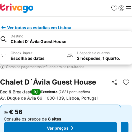
Favoritos
Iniciar
Me
Ver todas as estadias em Lisboa
Destino
Chalet D´Ávila Guest House
Check-in/out
Hóspedes e quartos
Escolha as datas
2 hóspedes, 1 quarto.
Como os pagamentos influenciam os resultados
Chalet D´Ávila Guest House
Partilhar
Ad
Bed & Breakfast
9,1
Excelente
(
7.831 pontuações
)
Av. Duque de Ávila 69, 1000-139, Lisboa, Portugal
€ 56
€ 56
de
de
Consulte os preços de
8 sites
Consulte os preços de
8 sites
Ver preços
Ver preços