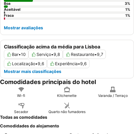
Boa
3
%
Aceitável
1
%
Fraca
1
%
Mostrar avaliações
Classificação acima da média para Lisboa
Bar
•
10
Serviço
•
9,8
Restaurante
•
9,7
Localização
•
9,6
Experiência
•
9,6
Mostrar mais classificações
Comodidades principais do hotel
Wi-fi
Kitchenette
Varanda / Terraço
Secador
Quarto não fumadores
Todas as comodidades
Comodidades do alojamento