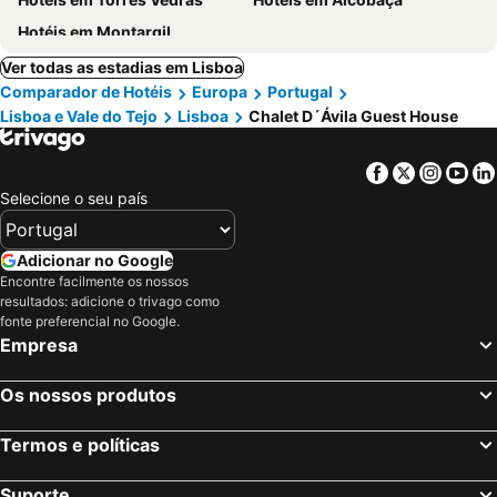
Hotéis em Montargil
Ver todas as estadias em Lisboa
Comparador de Hotéis
Europa
Portugal
Lisboa e Vale do Tejo
Lisboa
Chalet D´Ávila Guest House
Facebook
Twitter
Insta
Yo
Selecione o seu país
Adicionar no Google
Encontre facilmente os nossos
resultados: adicione o trivago como
fonte preferencial no Google.
Empresa
Os nossos produtos
Termos e políticas
Suporte