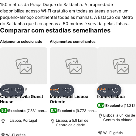
150 metros da Praça Duque de Saldanha. A propriedade
disponibiliza acesso Wi-Fi gratuito em todas as áreas e serve um
pequeno-almoço continental todas as manhãs. A Estação de Metro
do Saldanha que fica apenas a 50 metros é servida pelas linhas
Comparar com estadias semelhantes
vermelha e amarela do metro e garante ligação directa com o
Aeroporto de Lisboa em menos de 30 minutos. Os quartos dispõem
Alojamento selecionado
Alojamentos semelhantes
de piso em parquet e de acesso a casas de banho e WC
partilhados. Os hóspedes poderão desfrutar de vistas para a
cidade. No Chalet D´Ávila, os hóspedes poderão usufruir de uma
cozinha partilhada com um micro-ondas, forno, fogão e um
frigorífico. Poderão também encontrar vários restaurantes e bares
nas imediações. Outras comodidades disponíveis na propriedade
incluem um salão partilhado e comodidades de lavandaria. O Chalet
d'Ávila tem uma localização privilegiada tanto para quem precisa de
Bed & Breakfast
Hotel
Hotel
3 Estrelas
3 Estrelas
Partilhar
Adicionar aos favoritos
Partilhar
Adicionar aos favoritos
Partilhar
Adicionar
aceder facilmente ao centro histórico, como para quem gosta de
Chalet D´Ávila Guest
Moov Hotel Lisboa
Ikonik Lisboa
estar a pouco tempo do aeroporto ou dos principais terminais
House
Oriente
8,9
Excelente
(
11.312
ferroviários e rodoviários. A recepção está aberta das 8h00 às
9,1
8,7
Excelente
(
7.831 pontuações
Excelente
)
(
9.773 pontuações
)
23h00 Este alojamento é recomendado pela boa relação
Lisboa, a 6.1 km de
preço/qualidade em Lisboa
Centro da cidade
Lisboa, Portugal
Lisboa, a 5.9 km de
Centro da cidade
Wi-Fi grátis
Wi-Fi grátis