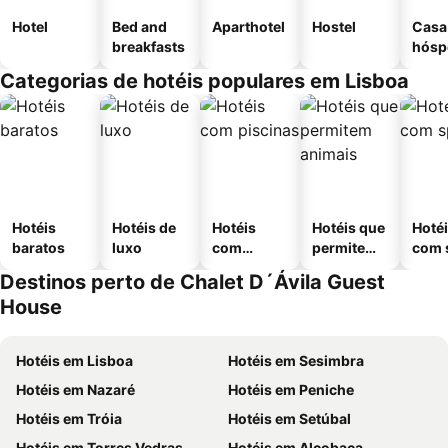
Hotel
Bed and
Aparthotel
Hostel
Casa
breakfasts
hósp
Categorias de hotéis populares em Lisboa
Hotéis
Hotéis de
Hotéis
Hotéis que
Hoté
baratos
luxo
com
permitem
com 
piscinas
animais
Destinos perto de Chalet D´Ávila Guest
House
Hotéis em Lisboa
Hotéis em Sesimbra
Hotéis em Nazaré
Hotéis em Peniche
Hotéis em Tróia
Hotéis em Setúbal
Hotéis em Torres Vedras
Hotéis em Alcobaça