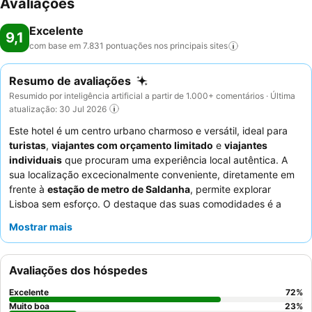
Avaliações
Excelente
9,1
com base em 7.831 pontuações nos principais
sites
Resumo de avaliações
Resumido por inteligência artificial a partir de 1.000+ comentários · Última
atualização: 30 Jul 2026
Este hotel é um centro urbano charmoso e versátil, ideal para
turistas
,
viajantes com orçamento limitado
e
viajantes
individuais
que procuram uma experiência local autêntica. A
sua localização excecionalmente conveniente, diretamente em
frente à
estação de metro de Saldanha
, permite explorar
Lisboa sem esforço. O destaque das suas comodidades é a
cozinha partilhada
, que oferece aos hóspedes a flexibilidade
Mostrar mais
de prepararem as suas próprias refeições. Os hóspedes elogiam
consistentemente o
staff da receção
simpático e prestável e a
excelente variedade do
buffet de pequeno-almoço
, que inclui
Avaliações dos hóspedes
deliciosas tartes de ovo caseiras. Para uma estadia mais
confortável, considere pedir um quarto com
varanda
.
Excelente
72
%
Muito boa
23
%