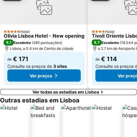
Centro Comercial Vasco da Gama
Centro Colombo
Estádio José Alvalade
Wonderland Lisboa
Algés Beach
Lumiar
Coliseu dos Recreios
Praia da Ribeira do Cavalo
Hotel
Hotel
5 Estrelas
4 Estrelas
Olivia Lisboa Hotel - New opening
Tivoli Oriente Lisb
Galapinhos Beach
Praça do Comércio
9,1
8,7
Excelente
(
385 pontuações
)
Excelente
(
18.044 p
Lisboa, a 0.4 km de Centro da cidade
a 2.7 km de Aeroporto
€ 171
€ 114
de
de
Consulte os preços de
3 sites
Consulte os preços 
Ver preços
Ver preç
Ver todas as estadias em Lisboa
Outras estadias em Lisboa