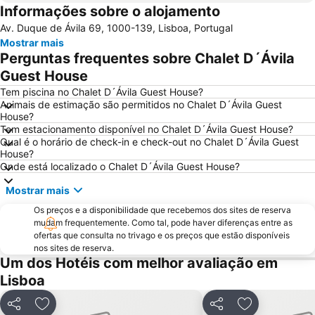
Informações sobre o alojamento
Passeio Marítimo de Algés
Benfica
Av. Duque de Ávila 69, 1000-139, Lisboa, Portugal
Praias de Santa Cruz
Baixa de Lisboa
Mostrar mais
Parque Eduardo VII
Praça de Touros de Campo Pequeno
Perguntas frequentes sobre Chalet D´Ávila
Praia das Azenhas do Mar
Estação de Caminhos de Ferro de Sete Rios
Guest House
Belém
Avenida da Liberdade
Tem piscina no Chalet D´Ávila Guest House?
Animais de estimação são permitidos no Chalet D´Ávila Guest
da Figueirinha
Marquês de Pombal
House?
Tem estacionamento disponível no Chalet D´Ávila Guest House?
Estádio do Restelo
Praia das Maçãs
Qual é o horário de check-in e check-out no Chalet D´Ávila Guest
Fonte da Telha
Praia Tróia Mar
House?
Onde está localizado o Chalet D´Ávila Guest House?
Praia da Ericeira
Parque Natural da Arrabida
Mostrar mais
Campo Grande
Lagoa de Albufeira
Os preços e a disponibilidade que recebemos dos sites de reserva
do Ouro Sesimbra
Tróia Beach
mudam frequentemente. Como tal, pode haver diferenças entre as
Alcântara
Oceanário de Lisboa
ofertas que consulta no trivago e os preços que estão disponíveis
nos sites de reserva.
Praia da Caparica
Chiado
Um dos Hotéis com melhor avaliação em
Fundaçao Champalimaud
Alvalade
Lisboa
Praça do Rossio
Gare do Oriente
Partilhar
Adicionar aos favoritos
Partilhar
Adicionar aos