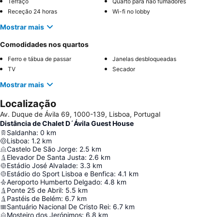
Terraço
Quarto para não fumadores
Receção 24 horas
Wi-fi no lobby
Mostrar mais
Comodidades nos quartos
Ferro e tábua de passar
Janelas desbloqueadas
TV
Secador
Mostrar mais
Localização
Av. Duque de Ávila 69, 1000-139, Lisboa, Portugal
Distância de Chalet D´Ávila Guest House
Saldanha
:
0
km
Lisboa
:
1.2
km
Castelo De São Jorge
:
2.5
km
Elevador De Santa Justa
:
2.6
km
Estádio José Alvalade
:
3.3
km
Estádio do Sport Lisboa e Benfica
:
4.1
km
Aeroporto Humberto Delgado
:
4.8
km
Ponte 25 de Abril
:
5.5
km
Pastéis de Belém
:
6.7
km
Santuário Nacional De Cristo Rei
:
6.7
km
Mosteiro dos Jerónimos
:
6.8
km