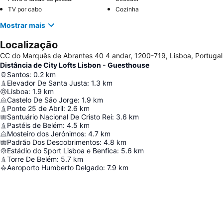
TV por cabo
Cozinha
Mostrar mais
Localização
CC do Marquês de Abrantes 40 4 andar, 1200-719, Lisboa, Portugal
Distância de City Lofts Lisbon - Guesthouse
Santos
:
0.2
km
Elevador De Santa Justa
:
1.3
km
Lisboa
:
1.9
km
Castelo De São Jorge
:
1.9
km
Ponte 25 de Abril
:
2.6
km
Santuário Nacional De Cristo Rei
:
3.6
km
Pastéis de Belém
:
4.5
km
Mosteiro dos Jerónimos
:
4.7
km
Padrão Dos Descobrimentos
:
4.8
km
Estádio do Sport Lisboa e Benfica
:
5.6
km
Torre De Belém
:
5.7
km
Aeroporto Humberto Delgado
:
7.9
km