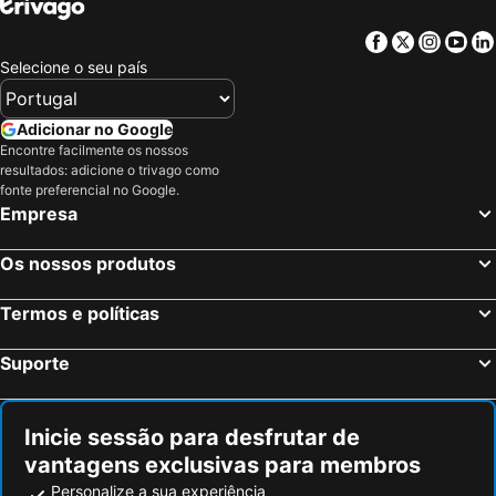
Facebook
Twitter
Insta
Yo
Selecione o seu país
Adicionar no Google
Encontre facilmente os nossos
resultados: adicione o trivago como
fonte preferencial no Google.
Empresa
Os nossos produtos
Termos e políticas
Suporte
Inicie sessão para desfrutar de
vantagens exclusivas para membros
Personalize a sua experiência