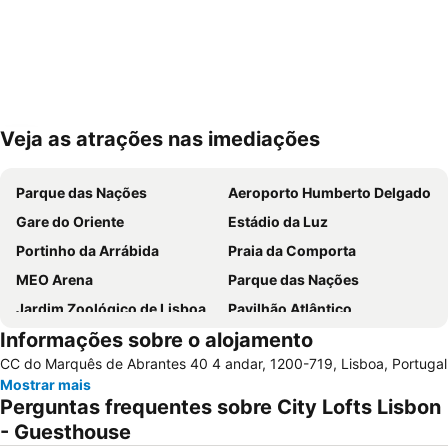
Veja as atrações nas imediações
Ampliar mapa
Parque das Nações
Aeroporto Humberto Delgado
Gare do Oriente
Estádio da Luz
Portinho da Arrábida
Praia da Comporta
MEO Arena
Parque das Nações
Jardim Zoológico de Lisboa
Pavilhão Atlântico
Informações sobre o alojamento
Passeio Marítimo de Algés
Benfica
CC do Marquês de Abrantes 40 4 andar, 1200-719, Lisboa, Portugal
Baixa de Lisboa
Parque Eduardo VII
Mostrar mais
Praça de Touros de Campo Pequeno
Praia das Azenhas do Mar
Perguntas frequentes sobre City Lofts Lisbon
Estação de Caminhos de Ferro de Sete Rios
Belém
- Guesthouse