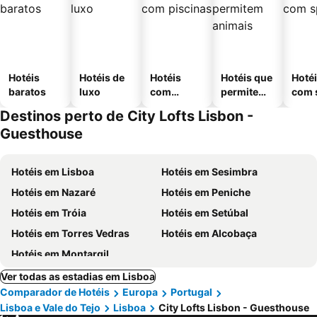
Hotéis
Hotéis de
Hotéis
Hotéis que
Hoté
baratos
luxo
com
permitem
com 
piscinas
animais
Destinos perto de City Lofts Lisbon -
Guesthouse
Hotéis em Lisboa
Hotéis em Sesimbra
Hotéis em Nazaré
Hotéis em Peniche
Hotéis em Tróia
Hotéis em Setúbal
Hotéis em Torres Vedras
Hotéis em Alcobaça
Hotéis em Montargil
Ver todas as estadias em Lisboa
Comparador de Hotéis
Europa
Portugal
Lisboa e Vale do Tejo
Lisboa
City Lofts Lisbon - Guesthouse