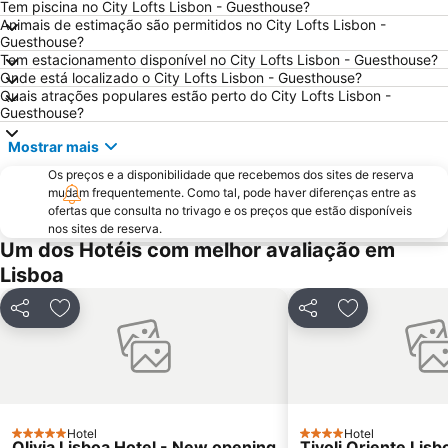
Avenida da Liberdade
da Figueirinha
Tem piscina no City Lofts Lisbon - Guesthouse?
Animais de estimação são permitidos no City Lofts Lisbon -
Marquês de Pombal
Estádio do Restelo
Guesthouse?
Tem estacionamento disponível no City Lofts Lisbon - Guesthouse?
Praia das Maçãs
Fonte da Telha
Onde está localizado o City Lofts Lisbon - Guesthouse?
Praia Tróia Mar
Praia da Ericeira
Quais atrações populares estão perto do City Lofts Lisbon -
Guesthouse?
Parque Natural da Arrabida
Campo Grande
Mostrar mais
Lagoa de Albufeira
do Ouro Sesimbra
Os preços e a disponibilidade que recebemos dos sites de reserva
Tróia Beach
Alcântara
mudam frequentemente. Como tal, pode haver diferenças entre as
Oceanário de Lisboa
Praia da Caparica
ofertas que consulta no trivago e os preços que estão disponíveis
nos sites de reserva.
Chiado
Fundaçao Champalimaud
Um dos Hotéis com melhor avaliação em
Alvalade
Praça do Rossio
Lisboa
Gare do Oriente
Centro Comercial Vasco da Gama
Partilhar
Adicionar aos favoritos
Partilhar
Adicionar aos
Centro Colombo
Estádio José Alvalade
Wonderland Lisboa
Algés Beach
Lumiar
Coliseu dos Recreios
Praia da Ribeira do Cavalo
Galapinhos Beach
Hotel
Hotel
Praça do Comércio
Telheiras
5 Estrelas
4 Estrelas
Olivia Lisboa Hotel - New opening
Tivoli Oriente Lisb