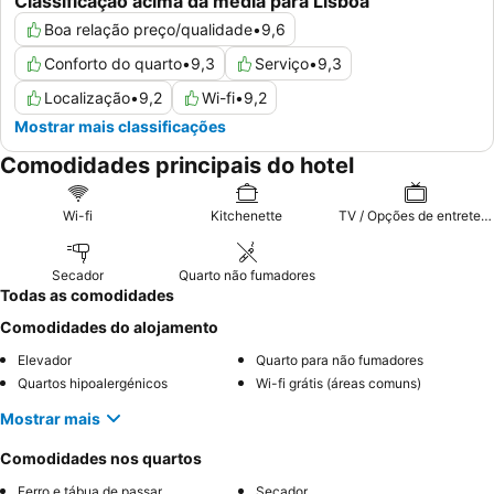
Classificação acima da média para Lisboa
Boa relação preço/qualidade
•
9,6
Conforto do quarto
•
9,3
Serviço
•
9,3
Localização
•
9,2
Wi-fi
•
9,2
Mostrar mais classificações
Comodidades principais do hotel
Wi-fi
Kitchenette
TV / Opções de entretenimento
Secador
Quarto não fumadores
Todas as comodidades
Comodidades do alojamento
Elevador
Quarto para não fumadores
Quartos hipoalergénicos
Wi-fi grátis (áreas comuns)
Mostrar mais
Comodidades nos quartos
Ferro e tábua de passar
Secador