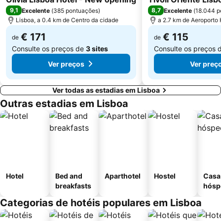
9,1
8,7
Excelente
(
385 pontuações
)
Excelente
(
18.044 p
Lisboa, a 0.4 km de Centro da cidade
a 2.7 km de Aeroporto
€ 171
€ 115
de
de
Consulte os preços de
3 sites
Consulte os preços 
Ver preços
Ver preç
Ver todas as estadias em Lisboa
Outras estadias em Lisboa
Hotel
Bed and
Aparthotel
Hostel
Casa
breakfasts
hósp
Categorias de hotéis populares em Lisboa