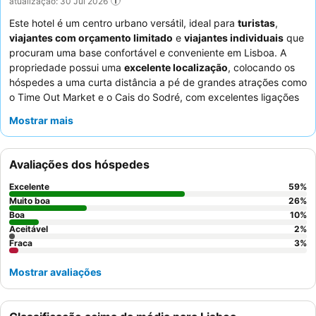
atualização: 30 Jul 2026
Este hotel é um centro urbano versátil, ideal para
turistas
,
viajantes com orçamento limitado
e
viajantes individuais
que
procuram uma base confortável e conveniente em Lisboa. A
propriedade possui uma
excelente localização
, colocando os
hóspedes a uma curta distância a pé de grandes atrações como
o Time Out Market e o Cais do Sodré, com excelentes ligações
de transportes públicos nas proximidades. Uma
cozinha
Mostrar mais
comum
bem equipada e um elevador melhoram a experiência
do hóspede, oferecendo comodidades práticas para viajantes
independentes. Os hóspedes elogiam consistentemente os
Avaliações dos hóspedes
funcionários atenciosos e prestativos
e apreciam a oferta
matinal gratuita de pastelaria, sumo e café. Para uma estadia
Excelente
59
%
mais tranquila, considere pedir um quarto virado para o lado
Muito boa
26
%
oposto da rua, pois alguns quartos podem ter ruído devido às
Boa
10
%
Aceitável
2
%
paredes finas.
Fraca
3
%
Mostrar avaliações