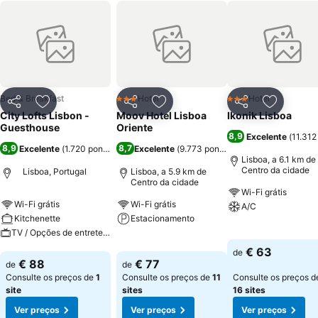
Bed & Breakfast
Hotel
Hotel
3 Estrelas
3 Estrelas
Partilhar
Adicionar aos favoritos
Partilhar
Adicionar aos favoritos
Partilhar
Adicionar
City Lofts Lisbon -
Moov Hotel Lisboa
Ikonik Lisboa
Guesthouse
Oriente
8,9
Excelente
(
11.312
8,9
8,7
Excelente
(
1.720 pontuações
Excelente
)
(
9.773 pontuações
)
Lisboa, a 6.1 km de
Centro da cidade
Lisboa, Portugal
Lisboa, a 5.9 km de
Centro da cidade
Wi-Fi grátis
Wi-Fi grátis
Wi-Fi grátis
A/C
Kitchenette
Estacionamento
TV / Opções de entretenimento
Ver preços
Ver preços
€ 63
de
Ver preços
€ 88
€ 77
de
de
Consulte os preços de
1
Consulte os preços de
11
Consulte os preços d
site
sites
16 sites
Ver preços
Ver preços
Ver preços