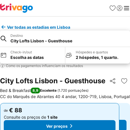
Favoritos
Iniciar
Me
Ver todas as estadias em Lisboa
Destino
City Lofts Lisbon - Guesthouse
Check-in/out
Hóspedes e quartos
Escolha as datas
2 hóspedes, 1 quarto.
Como os pagamentos influenciam os resultados
City Lofts Lisbon - Guesthouse
Partilhar
Ad
Bed & Breakfast
8,9
Excelente
(
1.720 pontuações
)
CC do Marquês de Abrantes 40 4 andar, 1200-719, Lisboa, Portugal
€ 88
€ 88
de
de
Consulte os preços de
1 site
Consulte os preços de
1 site
Ver preços
Ver preços