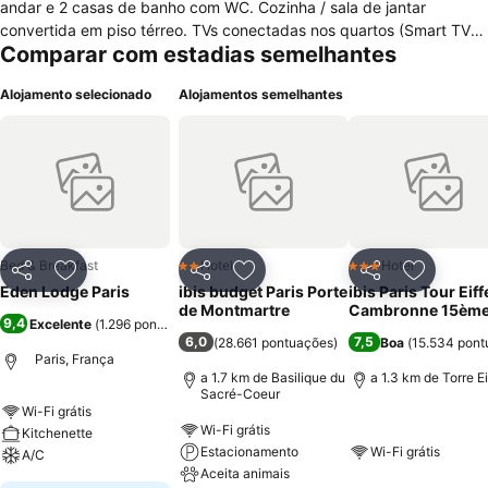
andar e 2 casas de banho com WC. Cozinha / sala de jantar
convertida em piso térreo. TVs conectadas nos quartos (Smart TV),
Comparar com estadias semelhantes
Wi-Fi gratuito.\nTérreo quarto: 1 cama de casal.\n1º andar Quarto: 1
queen size cama de casal, 2 camas de solteiro no mezanino.\nVocê
Alojamento selecionado
Alojamentos semelhantes
tem um terraço mobilado no jardim em frente ao aluguel, ou você
pode almoçar ou jantar.\nO jardim é um jardim de flores com árvores
altas e bancos.
Bed & Breakfast
Hotel
Hotel
2 Estrelas
3 Estrelas
Partilhar
Adicionar aos favoritos
Partilhar
Adicionar aos favoritos
Partilhar
Adicionar
Eden Lodge Paris
ibis budget Paris Porte
ibis Paris Tour Eiff
de Montmartre
Cambronne 15èm
9,4
Excelente
(
1.296 pontuações
)
6,0
7,5
(
28.661 pontuações
)
Boa
(
15.534 pont
Paris, França
a 1.7 km de Basilique du
a 1.3 km de Torre Ei
Sacré-Coeur
Wi-Fi grátis
Wi-Fi grátis
Kitchenette
Estacionamento
Wi-Fi grátis
A/C
Aceita animais