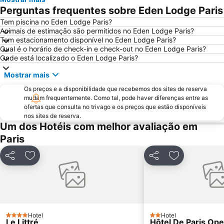
Museu do Louvre
6th district Luxembourg
Perguntas frequentes sobre Eden Lodge Paris
Paris Expo Porte de Versailles
5th district Panthéon
Tem piscina no Eden Lodge Paris?
Animais de estimação são permitidos no Eden Lodge Paris?
Montparnasse
Stade de France
Tem estacionamento disponível no Eden Lodge Paris?
7th district Palais Bourbon
15th district Vaugirard
Qual é o horário de check-in e check-out no Eden Lodge Paris?
Onde está localizado o Eden Lodge Paris?
Disney Village
3rd district Temple
Mostrar mais
Bercy
14th district Observatoire
Os preços e a disponibilidade que recebemos dos sites de reserva
4th district Hôtel-de-Ville
Colina de Montmartre
mudam frequentemente. Como tal, pode haver diferenças entre as
18th district la Butte-Montmartre
11th district Popincourt
ofertas que consulta no trivago e os preços que estão disponíveis
nos sites de reserva.
Notre-Dame Cathedral
Centre commercial International Val d'Europe
Um dos Hotéis com melhor avaliação em
2nd district la Bourse
Palais des Congrès de Paris
Paris
Palais Garnier Opera National de Paris
La Défense
Partilhar
Adicionar aos favoritos
Partilhar
Adicionar aos
Les Halles
Nation Metro Station
Galerias Lafayette Paris Haussmann
Jardim de Luxemburgo
St-Germain-des-Prés
10th district Entrepôt
16th district Passy
Châtelet Metro Station
Hotel
Hotel
4 Estrelas
2 Estrelas
Le Littré
Hôtel De Paris Ope
Gare de Lyon Metro Station
Montparnasse Train station