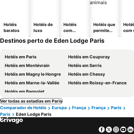
Hotéis
Hotéis de
Hotéis
Hotéis que
Hoté
baratos
luxo
com
permitem
com 
piscinas
animais
Destinos perto de Eden Lodge Paris
Hotéis em Paris
Hotéis em Coupvray
Hotéis em Montévrain
Hotéis em Serris
Hotéis em Magny le Hongre
Hotéis em Chessy
Hotéis em Marne-la-Vallée
Hotéis em Roissy-en-France
Hotéis em Bagnolet
Ver todas as estadias em Paris
Comparador de Hotéis
Europa
França
França
Paris
Paris
Eden Lodge Paris
Facebook
Twitter
Insta
Yo