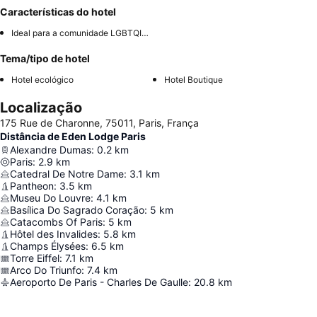
Características do hotel
Ideal para a comunidade LGBTQIA+
Tema/tipo de hotel
Hotel ecológico
Hotel Boutique
Localização
175 Rue de Charonne, 75011, Paris, França
Distância de Eden Lodge Paris
Alexandre Dumas
:
0.2
km
Paris
:
2.9
km
Catedral De Notre Dame
:
3.1
km
Pantheon
:
3.5
km
Museu Do Louvre
:
4.1
km
Basílica Do Sagrado Coração
:
5
km
Catacombs Of Paris
:
5
km
Hôtel des Invalides
:
5.8
km
Champs Élysées
:
6.5
km
Torre Eiffel
:
7.1
km
Arco Do Triunfo
:
7.4
km
Aeroporto De Paris - Charles De Gaulle
:
20.8
km