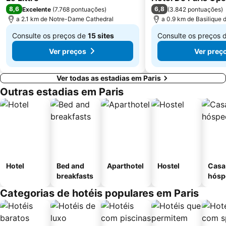
8,6
6,8
Excelente
(
7.768 pontuações
)
(
3.842 pontuações
)
12th district Reuilly
Parc des Princes
a 2.1 km de Notre-Dame Cathedral
a 0.9 km de Basilique
Moulin Rouge
Gare de Neuilly - Porte Maillot Metro Station
Consulte os preços de
15 sites
Consulte os preços 
De
De
Ver preços
Ver preç
€ 174
€ 68
Ver todas as estadias em Paris
Outras estadias em Paris
Hotel
Bed and
Aparthotel
Hostel
Casa
breakfasts
hósp
Categorias de hotéis populares em Paris