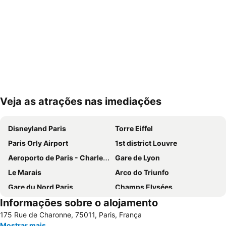
Veja as atrações nas imediações
Ampliar mapa
Disneyland Paris
Torre Eiffel
Paris Orly Airport
1st district Louvre
Aeroporto de Paris - Charles de Gaulle
Gare de Lyon
Le Marais
Arco do Triunfo
Gare du Nord Paris
Champs Elysées
Informações sobre o alojamento
58 tour eiffel
Quartier Latin
175 Rue de Charonne, 75011, Paris, França
8th district Élysée
9th district Opéra
Mostrar mais