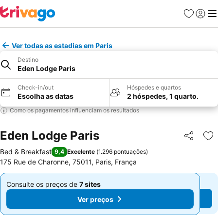
Favoritos
Iniciar
Me
Ver todas as estadias em Paris
Destino
Eden Lodge Paris
Check-in/out
Hóspedes e quartos
Escolha as datas
2 hóspedes, 1 quarto.
Como os pagamentos influenciam os resultados
Eden Lodge Paris
Partilhar
Ad
Bed & Breakfast
9,4
Excelente
(
1.296 pontuações
)
175 Rue de Charonne, 75011, Paris, França
Consulte os preços de
7 sites
Consulte os preços de
7 sites
De
De
Ver preços
Ver preços
€ 225
€ 225