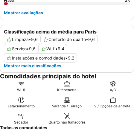
Fraca
3
%
Mostrar avaliações
Classificação acima da média para Paris
Limpeza
•
9,6
Conforto do quarto
•
9,6
Serviço
•
9,6
Wi-fi
•
9,4
Instalações e comodidades
•
9,2
Mostrar mais classificações
Comodidades principais do hotel
Wi-fi
Kitchenette
A/C
Estacionamento
Varanda / Terraço
TV / Opções de entretenimento
Secador
Quarto não fumadores
Todas as comodidades