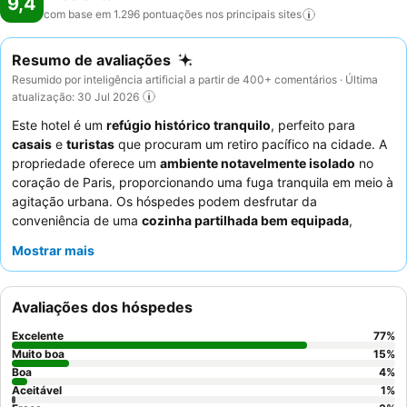
9,4
com base em 1.296 pontuações nos principais
sites
Resumo de avaliações
Resumido por inteligência artificial a partir de 400+ comentários · Última
atualização: 30 Jul 2026
Este hotel é um
refúgio histórico tranquilo
, perfeito para
casais
e
turistas
que procuram um retiro pacífico na cidade. A
propriedade oferece um
ambiente notavelmente isolado
no
coração de Paris, proporcionando uma fuga tranquila em meio à
agitação urbana. Os hóspedes podem desfrutar da
conveniência de uma
cozinha partilhada bem equipada
,
acessível 24 horas por dia, 7 dias por semana, ideal para
Mostrar mais
preparar refeições e desfrutar de refrescos gratuitos. Os
funcionários atenciosos
e o excecional
buffet de pequeno-
almoço
, com produtos frescos e locais, recebem
Avaliações dos hóspedes
consistentemente muitos elogios. Para uma experiência
verdadeiramente serena, considere reservar um quarto com
Excelente
77
%
vista para o
bonito e isolado jardim
.
Muito boa
15
%
Boa
4
%
Aceitável
1
%