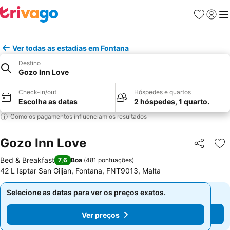
Favoritos
Iniciar
Me
Ver todas as estadias em Fontana
Destino
Gozo Inn Love
Check-in/out
Hóspedes e quartos
Escolha as datas
2 hóspedes, 1 quarto.
Como os pagamentos influenciam os resultados
Gozo Inn Love
Partilhar
Ad
Bed & Breakfast
7,6
Boa
(
481 pontuações
)
42 L Isptar San Giljan, Fontana, FNT9013, Malta
Selecione as datas para ver os preços exatos.
Selecione as datas para ver os preços exatos.
Ver preços
Ver preços