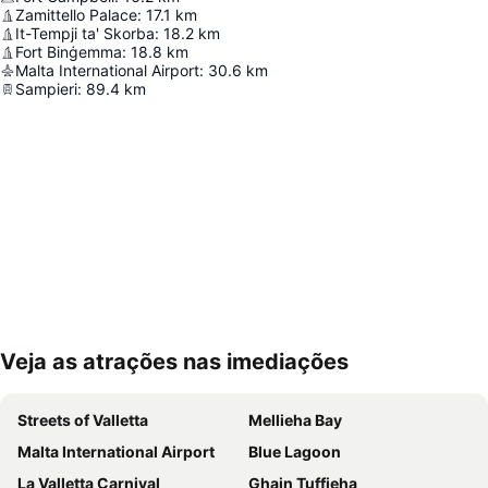
Zamittello Palace
:
17.1
km
It-Tempji ta' Skorba
:
18.2
km
Fort Binġemma
:
18.8
km
Malta International Airport
:
30.6
km
Sampieri
:
89.4
km
Veja as atrações nas imediações
Ampliar mapa
Streets of Valletta
Mellieha Bay
Malta International Airport
Blue Lagoon
La Valletta Carnival
Ghajn Tuffieha