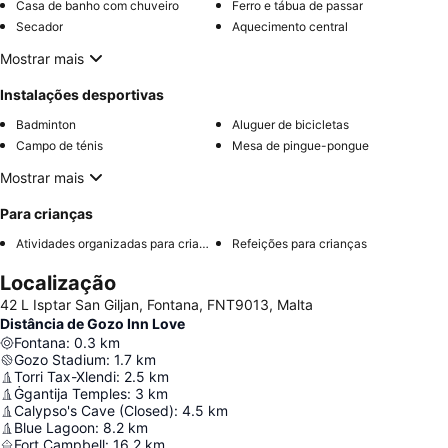
Casa de banho com chuveiro
Ferro e tábua de passar
Secador
Aquecimento central
Mostrar mais
Instalações desportivas
Badminton
Aluguer de bicicletas
Campo de ténis
Mesa de pingue-pongue
Mostrar mais
Para crianças
Atividades organizadas para crianças
Refeições para crianças
Localização
42 L Isptar San Giljan, Fontana, FNT9013, Malta
Distância de Gozo Inn Love
Fontana
:
0.3
km
Gozo Stadium
:
1.7
km
Torri Tax-Xlendi
:
2.5
km
Ġgantija Temples
:
3
km
Calypso's Cave (Closed)
:
4.5
km
Blue Lagoon
:
8.2
km
Fort Campbell
:
16.2
km