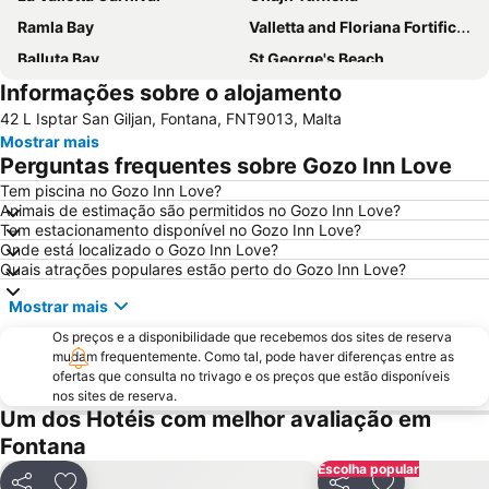
Ramla Bay
Valletta and Floriana Fortifications
Balluta Bay
St George's Beach
Informações sobre o alojamento
Catedral de São João
Popeye Village
42 L Isptar San Giljan, Fontana, FNT9013, Malta
Spinola Bay
Palazzo Parisio & Gardens
Mostrar mais
Paceville
Qawra
Perguntas frequentes sobre Gozo Inn Love
Bugibba Perched Beach
San Pawl il-Bahar
Tem piscina no Gozo Inn Love?
Animais de estimação são permitidos no Gozo Inn Love?
Portomaso
Grand Harbour Marina
Tem estacionamento disponível no Gozo Inn Love?
St Thomas Bay
San Anton Palace
Onde está localizado o Gozo Inn Love?
Quais atrações populares estão perto do Gozo Inn Love?
Catedral Anglicana de São Paulo
Bus Terminus
Mostrar mais
Os preços e a disponibilidade que recebemos dos sites de reserva
mudam frequentemente. Como tal, pode haver diferenças entre as
ofertas que consulta no trivago e os preços que estão disponíveis
nos sites de reserva.
Um dos Hotéis com melhor avaliação em
Fontana
Escolha popular