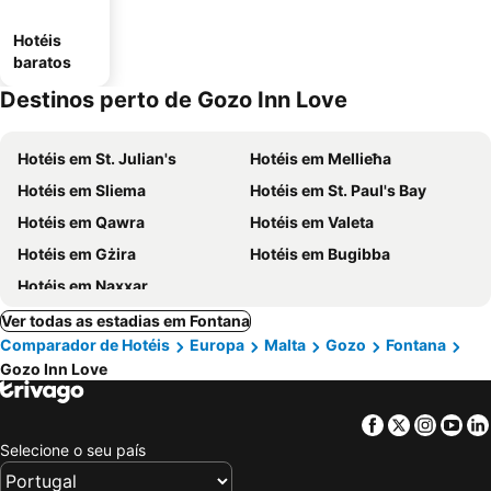
Hotéis
baratos
Destinos perto de Gozo Inn Love
Hotéis em St. Julian's
Hotéis em Mellieħa
Hotéis em Sliema
Hotéis em St. Paul's Bay
Hotéis em Qawra
Hotéis em Valeta
Hotéis em Gżira
Hotéis em Bugibba
Hotéis em Naxxar
Ver todas as estadias em Fontana
Comparador de Hotéis
Europa
Malta
Gozo
Fontana
Gozo Inn Love
Facebook
Twitter
Insta
Yo
Selecione o seu país