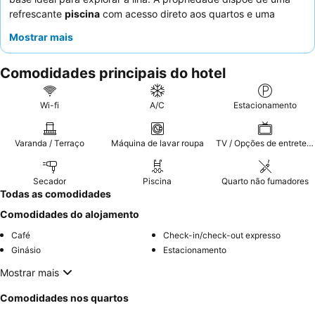
refrescante
piscina
com acesso direto aos quartos e uma
cozinha comum bem equipada
. Os hóspedes elogiam
Mostrar mais
consistentemente os
funcionários acolhedores e prestativos
e
as excelentes e frescas opções de pequeno-almoço. Para uma
Comodidades principais do hotel
estadia mais tranquila, considere solicitar um quarto virado para
o jardim.
Wi-fi
A/C
Estacionamento
Varanda / Terraço
Máquina de lavar roupa
TV / Opções de entretenimento
Secador
Piscina
Quarto não fumadores
Todas as comodidades
Comodidades do alojamento
Café
Check-in/check-out expresso
Ginásio
Estacionamento
Mostrar mais
Comodidades nos quartos