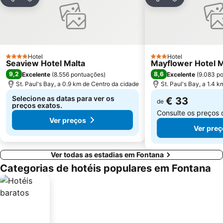
Partilhar
Adicionar aos favoritos
Partilhar
Adicionar ao
Hotel
Hotel
4 Estrelas
3 Estrelas
Seaview Hotel Malta
Mayflower Hotel M
9,2
8,6
Excelente
(
8.556 pontuações
)
Excelente
(
9.083 p
St. Paul's Bay, a 0.9 km de Centro da cidade
St. Paul's Bay, a 1.4 
Selecione as datas para ver os
€ 33
de
preços exatos.
Consulte os preços
Ver preços
Ver preç
Ver todas as estadias em Fontana
Categorias de hotéis populares em Fontana