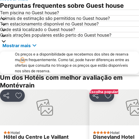
Museu do Louvre
6th district Luxembourg
Perguntas frequentes sobre Guest house
Paris Expo Porte de Versailles
5th district Panthéon
Tem piscina no Guest house?
Animais de estimação são permitidos no Guest house?
Stade de France
Montparnasse
Tem estacionamento disponível no Guest house?
7th district Palais Bourbon
15th district Vaugirard
Onde está localizado o Guest house?
Quais atrações populares estão perto do Guest house?
Disney Village
3rd district Temple
Mostrar mais
Bercy
14th district Observatoire
Os preços e a disponibilidade que recebemos dos sites de reserva
4th district Hôtel-de-Ville
Colina de Montmartre
mudam frequentemente. Como tal, pode haver diferenças entre as
18th district la Butte-Montmartre
11th district Popincourt
ofertas que consulta no trivago e os preços que estão disponíveis
nos sites de reserva.
Notre-Dame Cathedral
Centre commercial International Val d'Europe
Um dos Hotéis com melhor avaliação em
2nd district la Bourse
Palais des Congrès de Paris
Montévrain
Palais Garnier Opera National de Paris
La Défense
Escolha popular
Partilhar
Adicionar aos favoritos
Partilhar
Adicionar aos
Les Halles
Nation Metro Station
Galerias Lafayette Paris Haussmann
Jardim de Luxemburgo
St-Germain-des-Prés
10th district Entrepôt
16th district Passy
Châtelet Metro Station
Hotel
Hotel
2 Estrelas
5 Estrelas
Hôtel du Centre Le Vaillant
Disneyland Hotel
Gare de Lyon Metro Station
Montparnasse Train station