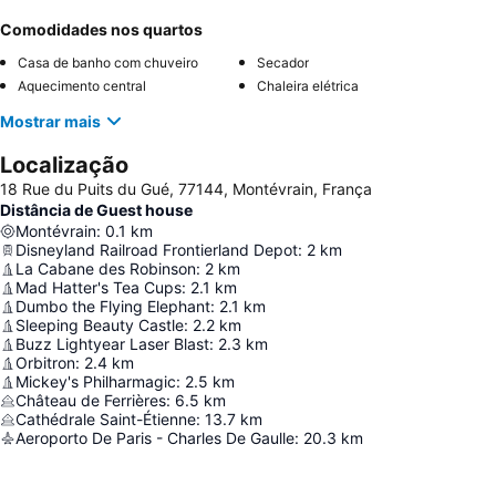
Comodidades nos quartos
Casa de banho com chuveiro
Secador
Aquecimento central
Chaleira elétrica
Mostrar mais
Localização
18 Rue du Puits du Gué, 77144, Montévrain, França
Distância de Guest house
Montévrain
:
0.1
km
Disneyland Railroad Frontierland Depot
:
2
km
La Cabane des Robinson
:
2
km
Mad Hatter's Tea Cups
:
2.1
km
Dumbo the Flying Elephant
:
2.1
km
Sleeping Beauty Castle
:
2.2
km
Buzz Lightyear Laser Blast
:
2.3
km
Orbitron
:
2.4
km
Mickey's Philharmagic
:
2.5
km
Château de Ferrières
:
6.5
km
Cathédrale Saint-Étienne
:
13.7
km
Aeroporto De Paris - Charles De Gaulle
:
20.3
km