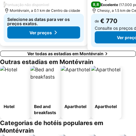
/
8,8
Pontuação não disponível
Excelente
(
17.000 p
12th district Reuilly
Parc des Princes
Montévrain, a 0.1 km de Centro da cidade
Chessy, a 1.5 km de Ce
Moulin Rouge
Gare de Neuilly - Porte Maillot Metro Station
Selecione as datas para ver os
€ 770
de
preços exatos.
Consulte os preços 
Ver preços
Ver preç
Ver todas as estadias em Montévrain
Outras estadias em Montévrain
Hotel
Bed and
Aparthotel
Aparthotel
breakfasts
Categorias de hotéis populares em
Montévrain