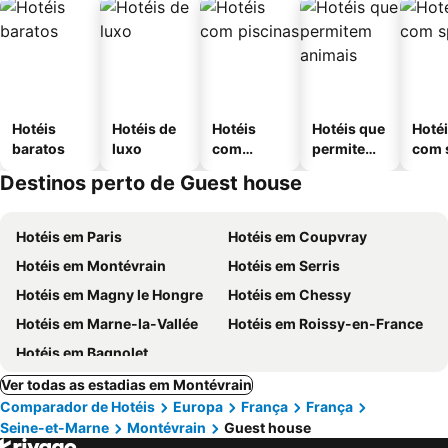
Hotéis
Hotéis de
Hotéis
Hotéis que
Hoté
baratos
luxo
com
permitem
com 
piscinas
animais
Destinos perto de Guest house
Hotéis em Paris
Hotéis em Coupvray
Hotéis em Montévrain
Hotéis em Serris
Hotéis em Magny le Hongre
Hotéis em Chessy
Hotéis em Marne-la-Vallée
Hotéis em Roissy-en-France
Hotéis em Bagnolet
Ver todas as estadias em Montévrain
Comparador de Hotéis
Europa
França
França
Seine-et-Marne
Montévrain
Guest house