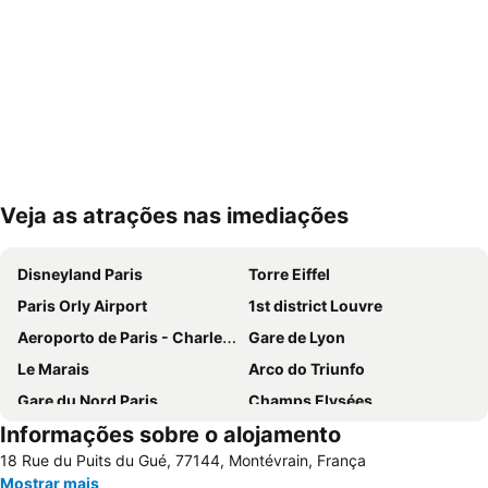
Veja as atrações nas imediações
Ampliar mapa
Disneyland Paris
Torre Eiffel
Paris Orly Airport
1st district Louvre
Aeroporto de Paris - Charles de Gaulle
Gare de Lyon
Le Marais
Arco do Triunfo
Gare du Nord Paris
Champs Elysées
Informações sobre o alojamento
58 tour eiffel
Quartier Latin
18 Rue du Puits du Gué, 77144, Montévrain, França
8th district Élysée
9th district Opéra
Mostrar mais