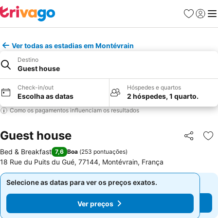
Favoritos
Iniciar
Me
Ver todas as estadias em Montévrain
Destino
Guest house
Check-in/out
Hóspedes e quartos
Escolha as datas
2 hóspedes, 1 quarto.
Como os pagamentos influenciam os resultados
Guest house
Partilhar
Ad
Bed & Breakfast
7,6
Boa
(
253 pontuações
)
18 Rue du Puits du Gué, 77144, Montévrain, França
Selecione as datas para ver os preços exatos.
Selecione as datas para ver os preços exatos.
Ver preços
Ver preços