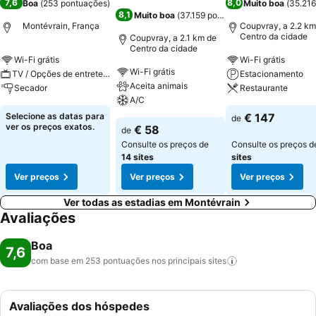
7,6
8,0
Boa
(
253 pontuações
)
Muito boa
(
35.216
8,1
Muito boa
(
37.159 pontuações
)
Montévrain, França
Coupvray, a 2.2 km
Centro da cidade
Coupvray, a 2.1 km de
Centro da cidade
Wi-Fi grátis
Wi-Fi grátis
Wi-Fi grátis
TV / Opções de entretenimento
Estacionamento
Aceita animais
Secador
Restaurante
A/C
Selecione as datas para
€ 147
de
ver os preços exatos.
€ 58
de
Consulte os preços de
Consulte os preços 
14 sites
sites
Ver preços
Ver preços
Ver preços
Ver todas as estadias em Montévrain
Avaliações
Boa
7,6
com base em 253 pontuações nos principais
sites
Avaliações dos hóspedes