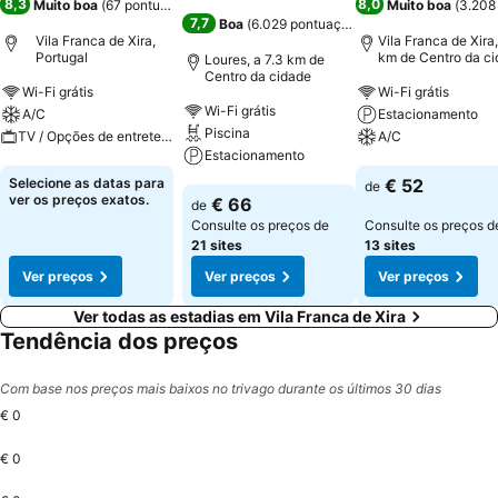
8,3
8,0
Muito boa
(
67 pontuações
)
Muito boa
(
3.208
7,7
Boa
(
6.029 pontuações
)
Vila Franca de Xira,
Vila Franca de Xira,
Portugal
km de Centro da c
Loures, a 7.3 km de
Centro da cidade
Wi-Fi grátis
Wi-Fi grátis
Wi-Fi grátis
A/C
Estacionamento
Piscina
TV / Opções de entretenimento
A/C
Estacionamento
Ver preços
Ver preços
Selecione as datas para
€ 52
de
Ver preços
ver os preços exatos.
€ 66
de
Consulte os preços de
Consulte os preços d
21 sites
13 sites
Ver preços
Ver preços
Ver preços
Ver todas as estadias em Vila Franca de Xira
Tendência dos preços
Com base nos preços mais baixos no trivago durante os últimos 30 dias
€ 0
€ 0