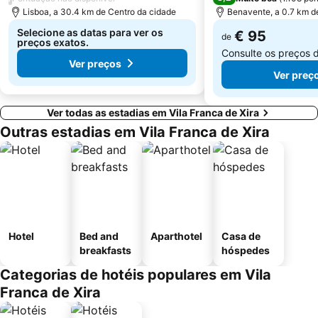
Parque Natural Sintra-Cascais
Alegro Alfragide
Lisboa, a 30.4 km de Centro da cidade
Benavente, a 0.7 km d
Selecione as datas para ver os
€ 95
de
preços exatos.
Consulte os preços 
Ver preços
Ver preç
Ver todas as estadias em Vila Franca de Xira
Outras estadias em Vila Franca de Xira
Hotel
Bed and
Aparthotel
Casa de
breakfasts
hóspedes
Categorias de hotéis populares em Vila
Franca de Xira