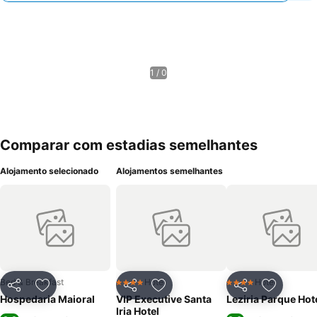
1 / 0
Comparar com estadias semelhantes
Alojamento selecionado
Alojamentos semelhantes
Bed & Breakfast
Hotel
Hotel
4 Estrelas
4 Estrelas
Partilhar
Adicionar aos favoritos
Partilhar
Adicionar aos favoritos
Partilhar
Adicionar
Hospedaria Maioral
VIP Executive Santa
Leziria Parque Hot
Iria Hotel