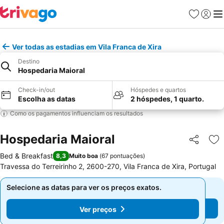
Favoritos
Iniciar
Me
Ver todas as estadias em Vila Franca de Xira
Destino
Hospedaria Maioral
Check-in/out
Hóspedes e quartos
Escolha as datas
2 hóspedes, 1 quarto.
Como os pagamentos influenciam os resultados
Hospedaria Maioral
Partilhar
Ad
Bed & Breakfast
8,3
Muito boa
(
67 pontuações
)
Travessa do Terreirinho 2, 2600-270, Vila Franca de Xira, Portugal
Selecione as datas para ver os preços exatos.
Selecione as datas para ver os preços exatos.
Ver preços
Ver preços