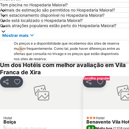
Marquês de Pombal
Areia Branca
Tem piscina no Hospedaria Maioral?
Animais de estimação são permitidos no Hospedaria Maioral?
Lagoa de Óbidos
Estádio do Restelo
Tem estacionamento disponível no Hospedaria Maioral?
Onde está localizado o Hospedaria Maioral?
Praia das Maçãs
Fonte da Telha
Quais atrações populares estão perto do Hospedaria Maioral?
Praia da Ericeira
Campo Grande
Mostrar mais
Alcântara
Oceanário de Lisboa
Os preços e a disponibilidade que recebemos dos sites de reserva
Praia da Caparica
Chiado
mudam frequentemente. Como tal, pode haver diferenças entre as
ofertas que consulta no trivago e os preços que estão disponíveis
Fundaçao Champalimaud
Alvalade
nos sites de reserva.
Praça do Rossio
Gare do Oriente
Um dos Hotéis com melhor avaliação em Vila
Franca de Xira
Centro Comercial Vasco da Gama
Centro Colombo
Escolha popular
Estádio José Alvalade
Wonderland Lisboa
Partilhar
Adicionar aos favoritos
Partilhar
Adicionar aos
Algés Beach
Lumiar
Coliseu dos Recreios
Monumento Comemorativo da Batalha do Vimeiro
Telheiras
Praça do Comércio
Bairro Alto
KidZania
Hotel
Hotel
3 Estrelas
Boiça
Buddha Eden Garden - Jardim da Paz
Pavilhão Multiusos de Odivelas
Benavente Vila Hot
/
8,2
Pontuação não disponível
Muito boa
(
1.108 po