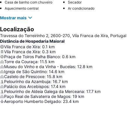
Casa de banho com chuveiro
Secador
Aquecimento central
Ar condicionado
Mostrar mais
Localização
Travessa do Terreirinho 2, 2600-270, Vila Franca de Xira, Portugal
Distância de Hospedaria Maioral
Vila Franca de Xira
:
0.1
km
Vila Franca de Xira
:
0.3
km
Praça de Toiros Palha Blanco
:
0.6
km
Torre da Couraça
:
11.5
km
Museu do Vinho e da Vinha - Bucelas
:
12.8
km
Igreja de São Quintino
:
14.6
km
Castelo de Pirescoxe
:
15.8
km
Pelourinho da Azambuja
:
16.7
km
Palácio dos Arcebispos
:
17.4
km
Pelourinho de Aldeia Galega da Merceana
:
17.7
km
Paço Real de Salvaterra de Magos
:
19
km
Aeroporto Humberto Delgado
:
23.4
km