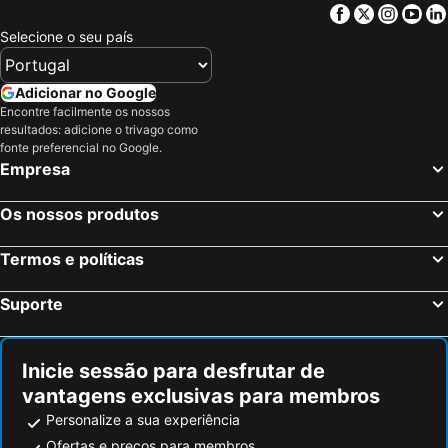
Facebook
Twitter
Insta
Yo
Selecione o seu país
Adicionar no Google
Encontre facilmente os nossos
resultados: adicione o trivago como
fonte preferencial no Google.
Empresa
Os nossos produtos
Termos e políticas
Suporte
Inicie sessão para desfrutar de
vantagens exclusivas para membros
Personalize a sua experiência
Ofertas e preços para membros