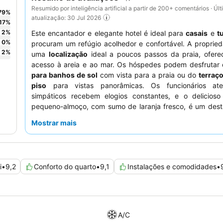
Resumido por inteligência artificial a partir de 200+ comentários · Úl
79
%
atualização: 30 Jul 2026
17
%
2
%
Este encantador e elegante hotel é ideal para
casais
e
t
0
%
procuram um refúgio acolhedor e confortável. A proprie
2
%
uma
localização
ideal a poucos passos da praia, oferec
acesso à areia e ao mar. Os hóspedes podem desfrutar
para banhos de sol
com vista para a praia ou do
terraç
piso
para vistas panorâmicas. Os funcionários ate
simpáticos recebem elogios constantes, e o delicioso
pequeno-almoço, com sumo de laranja fresco, é um dest
uma experiência verdadeiramente relaxante, consider
Mostrar mais
upgrade para um quarto superior para maior espaço e conf
i
•
9,2
Conforto do quarto
•
9,1
Instalações e comodidades
•
A/C