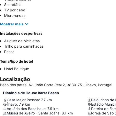
Secretária
TV por cabo
Micro-ondas
Mostrar mais
Instalações desportivas
Aluguer de bicicletas
Trilho para caminhadas
Pesca
Tema/tipo de hotel
Hotel Boutique
Localização
Beco dos patas, Av. João Corte Real 2, 3830-751, Ílhavo, Portugal
Distância de House Barra Beach
Casa Major Pessoa
:
7.7
km
Pelourinho de 
Ílhavo
:
7.9
km
Estádio Munici
Aquário dos Bacalhaus
:
7.9
km
Pateira de Fer
Museu de Aveiro - Santa Joana
:
8.1
km
Igreja de São 