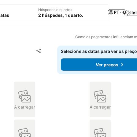
Hóspedes e quartos
PT · €
In
datas
2 hóspedes, 1 quarto.
Como os pagamentos influenciam os
Adicionar aos favoritos
Selecione as datas para ver os preço
Partilhar
Ver preços
A carregar
A carregar