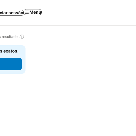
Menu
iciar sessão
 resultados
s exatos.