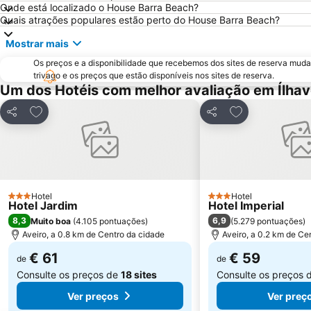
Onde está localizado o House Barra Beach?
Quais atrações populares estão perto do House Barra Beach?
Mostrar mais
Os preços e a disponibilidade que recebemos dos sites de reserva muda
trivago e os preços que estão disponíveis nos sites de reserva.
Um dos Hotéis com melhor avaliação em Ílha
Adicionar aos favoritos
Adicionar aos f
Partilhar
Partilhar
Hotel
Hotel
3 Estrelas
3 Estrelas
Hotel Jardim
Hotel Imperial
8,3
6,9
Muito boa
(
4.105 pontuações
)
(
5.279 pontuações
)
Aveiro, a 0.8 km de Centro da cidade
Aveiro, a 0.2 km de Ce
€ 61
€ 59
de
de
Consulte os preços de
18 sites
Consulte os preços 
Ver preços
Ver preç