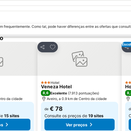
m frequentemente. Como tal, pode haver diferenças entre as ofertas que consult
vo
Escol
avoritos
Adicionar aos favoritos
Partilhar
Par
Hotel
3 Estrelas
2 E
Veneza Hotel
Ho
8,6
8,
Excelente
(
7.913 pontuações
)
ntro da cidade
Aveiro, a 0.9 km de Centro da cidade
€ 78
de
d
de
15 sites
Consulte os preços de
19 sites
C
os
Ver preços