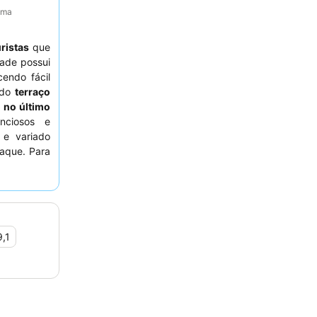
tima
uristas
que
dade possui
endo fácil
 do
terraço
o no último
nciosos e
 e variado
aque. Para
e fazer um
orto.
9,1