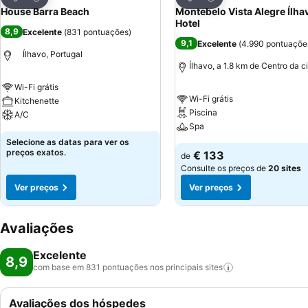
Partilhar
Partilhar
House Barra Beach
Montebelo Vista Alegre Ílha
Hotel
8,9
Excelente
(
831 pontuações
)
9,1
Excelente
(
4.990 pontuaçõe
Ílhavo, Portugal
Ílhavo, a 1.8 km de Centro da 
Wi-Fi grátis
Wi-Fi grátis
Kitchenette
Piscina
A/C
Spa
Selecione as datas para ver os
preços exatos.
€ 133
de
Consulte os preços de
20 sites
Ver preços
Ver preços
Avaliações
Excelente
8,9
com base em 831 pontuações nos principais
sites
Avaliações dos hóspedes