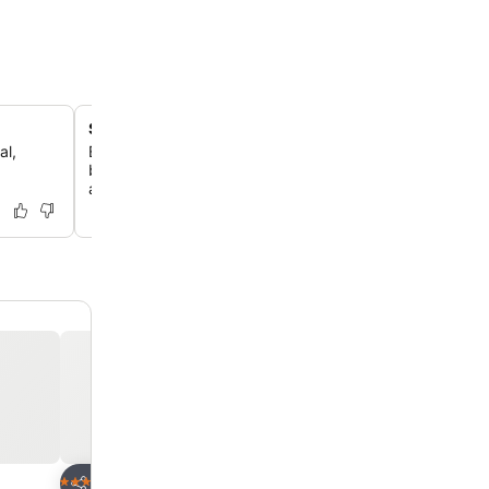
Suítes modernas com toques de luxo
al,
Experimente suítes modernas e bem equipadas, algum
banheira e todas projetadas com um toque de luxo par
ainda melhor.
oritos
Adicionar aos favoritos
Adicionar aos f
Hotel
Hotel
4 Estrelas
4 Estrelas