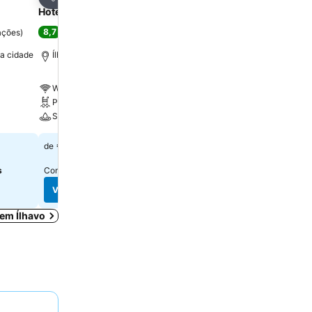
Partilhar
Partilhar
Hotel Ílhavo Plaza
TURIM Aveiro Palace Ho
8,7
8,6
ações
)
Excelente
(
5.267 pontuações
)
Excelente
(
5.507 pont
da cidade
Ílhavo, a 0.3 km de Centro da cidade
Aveiro, a 0.1 km de Centr
Wi-Fi grátis
Wi-Fi grátis
Piscina
Estacionamento
Spa
A/C
€ 61
€ 131
de
de
s
Consulte os preços de
19 sites
Consulte os preços de
8 si
Ver preços
Ver preços
 em Ílhavo