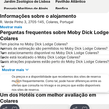
Jardim Zoológico de Lisboa
Pavilhão Atlântico
Passeio Marítimo de Algés
Benfica
Informações sobre o alojamento
Praias de Santa Cruz
Baixa de Lisboa
R. Verde Pinho 3, 2705-145, Colares, Portugal
Parque Eduardo VII
Praça de Touros de Campo Pequeno
Mostrar mais
Praia das Azenhas do Mar
Estação de Caminhos de Ferro de Sete Rios
Perguntas frequentes sobre Moby Dick Lodge
Belém
Avenida da Liberdade
Colares
Marquês de Pombal
Estádio do Restelo
Tem piscina no Moby Dick Lodge Colares?
Animais de estimação são permitidos no Moby Dick Lodge Colares?
Praia das Maçãs
Fonte da Telha
Tem estacionamento disponível no Moby Dick Lodge Colares?
Onde está localizado o Moby Dick Lodge Colares?
Praia da Ericeira
Campo Grande
Quais atrações populares estão perto do Moby Dick Lodge Colares?
Lagoa de Albufeira
Alcântara
Mostrar mais
Oceanário de Lisboa
Praia da Caparica
Os preços e a disponibilidade que recebemos dos sites de reserva
Chiado
Fundaçao Champalimaud
mudam frequentemente. Como tal, pode haver diferenças entre as
ofertas que consulta no trivago e os preços que estão disponíveis
Alvalade
Praça do Rossio
nos sites de reserva.
Gare do Oriente
Centro Comercial Vasco da Gama
Um dos Hotéis com melhor avaliação em
Colares
Centro Colombo
Estádio José Alvalade
Wonderland Lisboa
Algés Beach