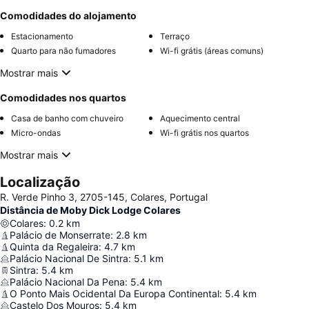
Comodidades do alojamento
Estacionamento
Terraço
Quarto para não fumadores
Wi-fi grátis (áreas comuns)
Mostrar mais
Comodidades nos quartos
Casa de banho com chuveiro
Aquecimento central
Micro-ondas
Wi-fi grátis nos quartos
Mostrar mais
Localização
R. Verde Pinho 3, 2705-145, Colares, Portugal
Distância de Moby Dick Lodge Colares
Colares
:
0.2
km
Palácio de Monserrate
:
2.8
km
Quinta da Regaleira
:
4.7
km
Palácio Nacional De Sintra
:
5.1
km
Sintra
:
5.4
km
Palácio Nacional Da Pena
:
5.4
km
O Ponto Mais Ocidental Da Europa Continental
:
5.4
km
Castelo Dos Mouros
:
5.4
km