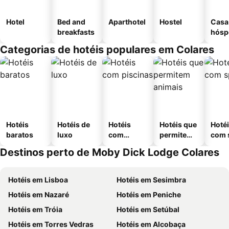
Hotel
Bed and
Aparthotel
Hostel
Casa
breakfasts
hósp
Categorias de hotéis populares em Colares
Hotéis
Hotéis de
Hotéis
Hotéis que
Hoté
baratos
luxo
com
permitem
com 
piscinas
animais
Destinos perto de Moby Dick Lodge Colares
Hotéis em Lisboa
Hotéis em Sesimbra
Hotéis em Nazaré
Hotéis em Peniche
Hotéis em Tróia
Hotéis em Setúbal
Hotéis em Torres Vedras
Hotéis em Alcobaça