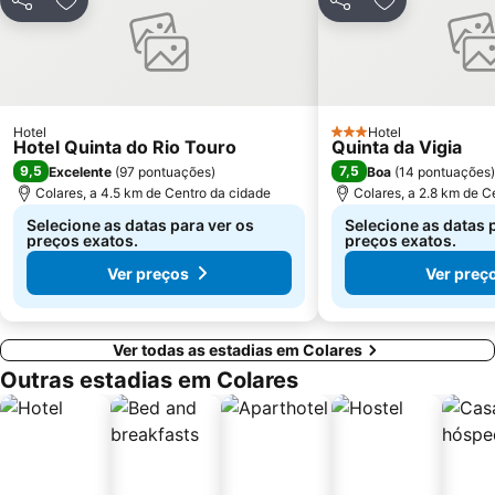
Partilhar
Adicionar aos favoritos
Partilhar
Adicionar aos
Lumiar
Coliseu dos Recreios
Praia da Ribeira do Cavalo
Monumento Comemorativo da Batalha do Vimeiro
Telheiras
Praça do Comércio
Bairro Alto
KidZania
Hotel
Hotel
3 Estrelas
Hotel Quinta do Rio Touro
Quinta da Vigia
Pavilhão Multiusos de Odivelas
Parque Natural Sintra-Cascais
9,5
7,5
Excelente
(
97 pontuações
)
Boa
(
14 pontuações
)
Alegro Alfragide
Centro de Congressos de Lisboa
Colares, a 4.5 km de Centro da cidade
Colares, a 2.8 km de C
Selecione as datas para ver os
Selecione as datas 
preços exatos.
preços exatos.
Ver preços
Ver preç
Ver todas as estadias em Colares
Outras estadias em Colares