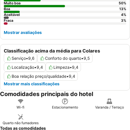
Muito boa
50
%
Boa
13
%
Aceitável
4
%
Fraca
3
%
Mostrar avaliações
Classificação acima da média para Colares
Serviço
•
9,6
Conforto do quarto
•
9,5
Localização
•
9,4
Limpeza
•
9,4
Boa relação preço/qualidade
•
9,4
Mostrar mais classificações
Comodidades principais do hotel
Wi-fi
Estacionamento
Varanda / Terraço
Quarto não fumadores
Todas as comodidades