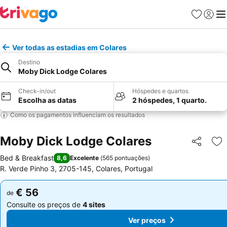
Favoritos
Iniciar
Me
Ver todas as estadias em Colares
Destino
Moby Dick Lodge Colares
Check-in/out
Hóspedes e quartos
Escolha as datas
2 hóspedes, 1 quarto.
Como os pagamentos influenciam os resultados
Moby Dick Lodge Colares
Partilhar
Ad
Bed & Breakfast
8,6
Excelente
(
565 pontuações
)
R. Verde Pinho 3, 2705-145, Colares, Portugal
€ 56
€ 56
de
de
Consulte os preços de
4 sites
Consulte os preços de
4 sites
Ver preços
Ver preços