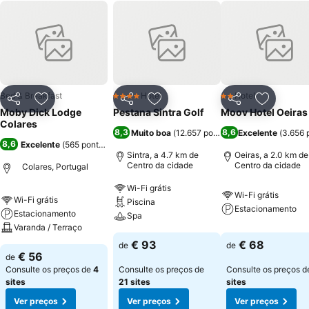
Bed & Breakfast
Hotel
Hotel
4 Estrelas
2 Estrelas
Partilhar
Adicionar aos favoritos
Partilhar
Adicionar aos favoritos
Partilhar
Adicionar
Moby Dick Lodge
Pestana Sintra Golf
Moov Hotel Oeiras
Colares
8,3
8,6
Muito boa
(
12.657 pontuações
Excelente
)
(
3.656 
8,6
Excelente
(
565 pontuações
)
Sintra, a 4.7 km de
Oeiras, a 2.0 km de
Centro da cidade
Centro da cidade
Colares, Portugal
Wi-Fi grátis
Wi-Fi grátis
Wi-Fi grátis
Piscina
Estacionamento
Estacionamento
Spa
Varanda / Terraço
€ 93
€ 68
de
de
€ 56
de
Consulte os preços de
4
Consulte os preços de
Consulte os preços 
sites
21 sites
sites
Ver preços
Ver preços
Ver preços