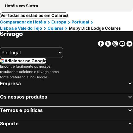
Hotéis em Sintra
Ver todas as estadias em Colares
Comparador de Hotéis
Europa
Portugal
Lisboa e Vale do Tejo
Colares
Moby Dick Lodge Colares
Facebook
Twitter
Insta
Yo
Adicionar no Google
Encontre facilmente os nossos
resultados: adicione o trivago como
fonte preferencial no Google.
Empresa
Os nossos produtos
Termos e políticas
Suporte