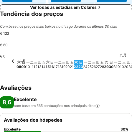
Ver todas as estadias em Colares
Tendência dos preços
Com base nos preços mais baixos no trivago durante os últimos 30 dias
€ 122
€ 60
星期一, 八月 10
€ 122
星期四, 八月 27
€ 99
星期一, 
€ 85
星期日, 八月 09
€ 84
星期五, 八月 14
€ 84
星期三, 八月 12
€ 82
星期六, 八月 15
€ 77
星期日, 八月 16
€ 78
星期日, 八月 23
€ 77
星期一, 八月 17
€ 75
星期四, 八月 20
€ 70
星期五, 八月 2
€ 70
星期一, 八月 24
€ 68
九月
星期二
€ 64
星期五, 八月 21
€ 63
星期六, 八月
€ 62
星期二, 八月 25
€ 56
€ 0
八月
星期六, 八月 08
Não há preço disponível para esta data
星期二, 八月 11
Não há preço disponível para esta data
星期四, 八月 13
Não há preço disponível para esta data
星期二, 八月 18
Não há preço disponível para es
星期三, 八月 19
Não há preço disponível para 
星期六, 八月 22
Não há preço disponível 
星期三, 八月 26
Não há preço dis
星期日, 八
Não há pr
星期
Não
星
N
六
日
一
二
三
四
五
六
日
一
二
三
四
五
六
日
一
二
三
四
五
六
日
一
二
三
四
08
09
10
11
12
13
14
15
16
17
18
19
20
21
22
23
24
25
26
27
28
29
30
31
01
02
03
Avaliações
Excelente
8,6
com base em 565 pontuações nos principais
sites
Avaliações dos hóspedes
Excelente
30
%