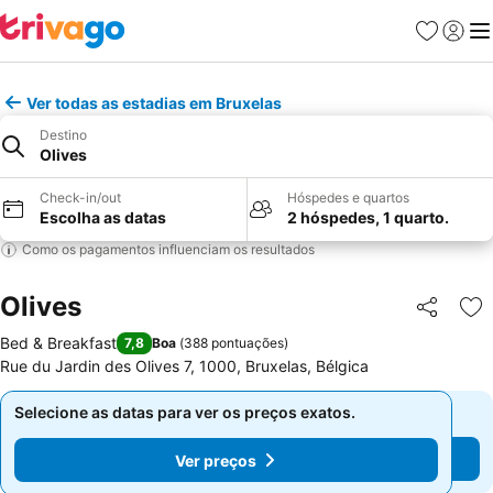
Favoritos
Iniciar
Me
Ver todas as estadias em Bruxelas
Destino
Olives
Check-in/out
Hóspedes e quartos
Escolha as datas
2 hóspedes, 1 quarto.
Como os pagamentos influenciam os resultados
Olives
Partilhar
Ad
Bed & Breakfast
7,8
Boa
(
388 pontuações
)
Rue du Jardin des Olives 7, 1000, Bruxelas, Bélgica
Selecione as datas para ver os preços exatos.
Selecione as datas para ver os preços exatos.
Ver preços
Ver preços