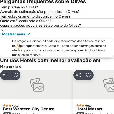
Perguntas frequentes sobre Olives
Centro Belga das Histórias em Quadrinho
Atomium
Tem piscina no Olives?
Animais de estimação são permitidos no Olives?
Port of Antwerp
Brussels Park
Tem estacionamento disponível no Olives?
Pairi Daiza
Station Sint Pieters
Onde está localizado o Olives?
Quais atrações populares estão perto do Olives?
Place Sainte-Catherine
Aula Magna
Mostrar mais
Bourse de Bruxelles
Cinemateca Real da Bélgica
Os preços e a disponibilidade que recebemos dos sites de reserva
Grote Markt
Jeu de Balle Flea Market
mudam frequentemente. Como tal, pode haver diferenças entre as
Forest National
Provinciaal Domein de Gavers
ofertas que consulta no trivago e os preços que estão disponíveis
nos sites de reserva.
Patria
Hoboken
Um dos Hotéis com melhor avaliação em
Graslei en Koornlei
Rue des Bouchers - Beenhouwersstraat
Bruxelas
Sablon
City2
Partilhar
Adicionar aos favoritos
Partilhar
Adicionar aos
Libertés
Flagey
Walibi Belgium
Provinciaal Recreatiedomein De Schorre
Deurne
Merksem
Manneken Pis
King's Square
Hotel
Hotel
3 Estrelas
3 Estrelas
Best Western City Centre
Hotel Mozart
Palais de Justice
Matongue