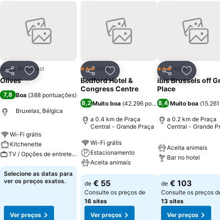
Bed & Breakfast
Hotel
Hotel
3 Estrelas
3 Estrelas
Partilhar
Adicionar aos favoritos
Partilhar
Adicionar aos favoritos
Partilhar
Adicionar
Olives
Bedford Hotel &
ibis Brussels off 
Congress Centre
Place
7,8
Boa
(
388 pontuações
)
8,2
8,4
Muito boa
(
42.296 pontuações
Muito boa
)
(
15.26
Bruxelas, Bélgica
a 0.4 km de Praça
a 0.2 km de Praça
Central - Grande Praça
Central - Grande P
Wi-Fi grátis
Wi-Fi grátis
Kitchenette
Aceita animais
Estacionamento
TV / Opções de entretenimento
Bar no hotel
Aceita animais
Selecione as datas para
ver os preços exatos.
€ 55
€ 103
de
de
Consulte os preços de
Consulte os preços d
16 sites
13 sites
Ver preços
Ver preços
Ver preços