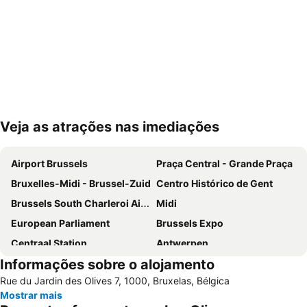
Veja as atrações nas imediações
Ampliar mapa
Airport Brussels
Praça Central - Grande Praça
Bruxelles-Midi - Brussel-Zuid
Centro Histórico de Gent
Brussels South Charleroi Airport
Midi
European Parliament
Brussels Expo
Centraal Station
Antwerpen
Informações sobre o alojamento
Centre historique
Bruxelles-Nord - Brussel-Noord
Rue du Jardin des Olives 7, 1000, Bruxelas, Bélgica
Parque do Cinqüentenário
Européen
Mostrar mais
Station Leuven
Estádio Rei Baldoíno