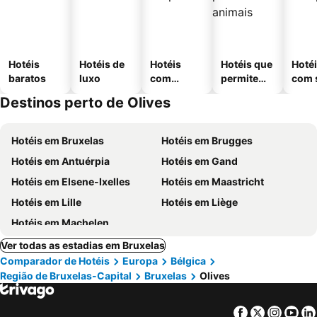
Hotéis
Hotéis de
Hotéis
Hotéis que
Hoté
baratos
luxo
com
permitem
com 
piscinas
animais
Destinos perto de Olives
Hotéis em Bruxelas
Hotéis em Brugges
Hotéis em Antuérpia
Hotéis em Gand
Hotéis em Elsene-Ixelles
Hotéis em Maastricht
Hotéis em Lille
Hotéis em Liège
Hotéis em Machelen
Ver todas as estadias em Bruxelas
Comparador de Hotéis
Europa
Bélgica
Região de Bruxelas-Capital
Bruxelas
Olives
Facebook
Twitter
Insta
Yo