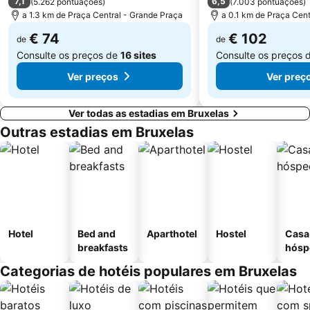
7,1
6,5
(
5.262 pontuações
)
(
7.003 pontuações
)
Le Botanique
Nord
a 1.3 km de Praça Central - Grande Praça
a 0.1 km de Praça Cent
Parc Léopold
Solvay House
€ 74
€ 102
de
de
Consulte os preços de
16 sites
Consulte os preços 
Ver preços
Ver preç
Ver todas as estadias em Bruxelas
Outras estadias em Bruxelas
Hotel
Bed and
Aparthotel
Hostel
Casa
breakfasts
hósp
Categorias de hotéis populares em Bruxelas