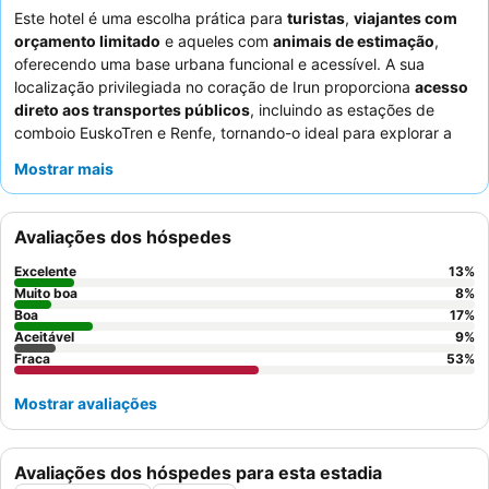
Este hotel é uma escolha prática para
turistas
,
viajantes com
orçamento limitado
e aqueles com
animais de estimação
,
oferecendo uma base urbana funcional e acessível. A sua
localização privilegiada no coração de Irun proporciona
acesso
direto aos transportes públicos
, incluindo as estações de
comboio EuskoTren e Renfe, tornando-o ideal para explorar a
região ou continuar no Caminho do Norte. A disponibilidade de
Mostrar mais
um
ambiente que aceita animais de estimação
é um grande
atrativo para os hóspedes que viajam com animais. Os
hóspedes elogiam consistentemente os
funcionários da
Avaliações dos hóspedes
receção
pela sua prestabilidade e eficiência, e o pequeno-
almoço, embora simples, é apreciado pela sua conveniência e
Excelente
13
%
valor. Para uma experiência mais tranquila, considere pedir um
Muito boa
8
%
quarto que não esteja virado para as linhas de comboio.
Boa
17
%
Aceitável
9
%
Fraca
53
%
Mostrar avaliações
Avaliações dos hóspedes para esta estadia