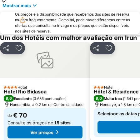
Mostrar mais
Centrale de Hossegor
Alarde
Os preços e a disponibilidade que recebemos dos sites de reserva
Zimizarga
Altza
mudam frequentemente. Como tal, pode haver diferenças entre as
Ategorrieta-Ulia
Gros
ofertas que consulta no trivago e os preços que estão disponíveis
nos sites de reserva.
Riberas de Loyola
Teatro Victoria Eugenia
Um dos Hotéis com melhor avaliação em Irun
La Grande Plage
Mendelu
Partilhar
Adicionar aos favoritos
Partilhar
Adicionar aos
Gare d'Hendaye
Hendaiako Hondartza
Igreja de São João Batista
Monte Igueldo
Igeldo
Plage de Marbella
Casino Barrière de Biarritz
Plage du Miramar
Hotel
Hotel
Aéroport de Biarritz-Anglet-Bayonne
Quais de la Nive
4 Estrelas
3 Estrelas
Hotel Rio Bidasoa
Hôtel & Résidence
Fêtes de Bayonne
Basílica de San Ignacio de Loiola
8,6
8,0
Excelente
(
3.685 pontuações
)
Muito boa
(
1.541 po
Hondarribia, a 0.2 km de Centro da cidade
Hendaye, a 1.3 km de 
Selecione as datas 
€ 70
de
Consulte os preços de
15 sites
Ver preços