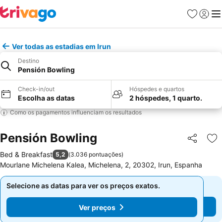
Favoritos
Iniciar
Me
Ver todas as estadias em Irun
Destino
Pensión Bowling
Check-in/out
Hóspedes e quartos
Escolha as datas
2 hóspedes, 1 quarto.
Como os pagamentos influenciam os resultados
Pensión Bowling
Partilhar
Ad
Bed & Breakfast
5,2
(
3.036 pontuações
)
Mourlane Michelena Kalea, Michelena, 2, 20302, Irun, Espanha
Selecione as datas para ver os preços exatos.
Selecione as datas para ver os preços exatos.
Ver preços
Ver preços