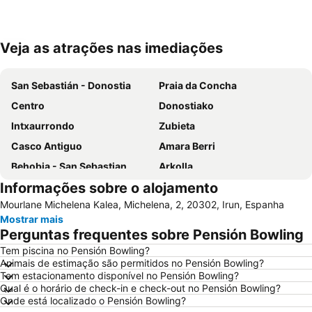
Veja as atrações nas imediações
Ampliar mapa
San Sebastián - Donostia
Praia da Concha
Centro
Donostiako
Intxaurrondo
Zubieta
Casco Antiguo
Amara Berri
Behobia - San Sebastian
Arkolla
Informações sobre o alojamento
Hondarribia
Isla de Santa Clara
Mourlane Michelena Kalea, Michelena, 2, 20302, Irun, Espanha
Gare Saint Jean de Luz-Ciboure
Ondarreta
Mostrar mais
Antilla
Puntalea
Perguntas frequentes sobre Pensión Bowling
Egia
Acuario de San Sebastián
Tem piscina no Pensión Bowling?
Animais de estimação são permitidos no Pensión Bowling?
Aiete
Playa de Monte Igeldo
Tem estacionamento disponível no Pensión Bowling?
Zarautz
Termas La Perla
Qual é o horário de check-in e check-out no Pensión Bowling?
Onde está localizado o Pensión Bowling?
Le Petit Train de La Rhune
Palacio de Aiete