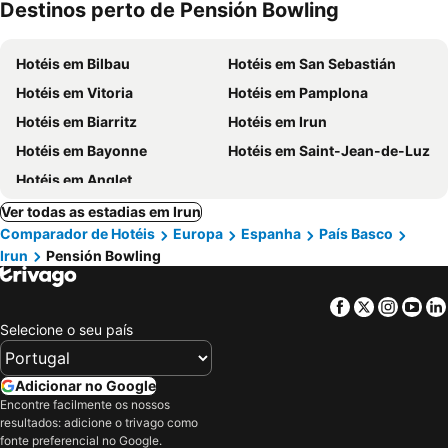
Destinos perto de Pensión Bowling
Hotéis em Bilbau
Hotéis em San Sebastián
Hotéis em Vitoria
Hotéis em Pamplona
Hotéis em Biarritz
Hotéis em Irun
Hotéis em Bayonne
Hotéis em Saint-Jean-de-Luz
Hotéis em Anglet
Ver todas as estadias em Irun
Comparador de Hotéis
Europa
Espanha
País Basco
Irun
Pensión Bowling
Facebook
Twitter
Insta
Yo
Selecione o seu país
Adicionar no Google
Encontre facilmente os nossos
resultados: adicione o trivago como
fonte preferencial no Google.