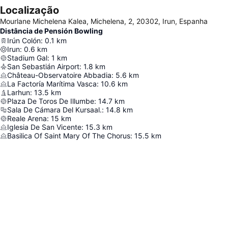
Localização
Mourlane Michelena Kalea, Michelena, 2, 20302, Irun, Espanha
Distância de Pensión Bowling
Irún Colón
:
0.1
km
Irun
:
0.6
km
Stadium Gal
:
1
km
San Sebastián Airport
:
1.8
km
Château-Observatoire Abbadia
:
5.6
km
La Factoría Marítima Vasca
:
10.6
km
Larhun
:
13.5
km
Plaza De Toros De Illumbe
:
14.7
km
Sala De Cámara Del Kursaal.
:
14.8
km
Reale Arena
:
15
km
Iglesia De San Vicente
:
15.3
km
Basilica Of Saint Mary Of The Chorus
:
15.5
km