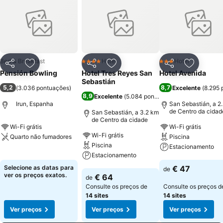
Bed & Breakfast
Hotel
Hotel
4 Estrelas
3 Estrelas
Partilhar
Adicionar aos favoritos
Partilhar
Adicionar aos favoritos
Partilhar
Adicionar
Pensión Bowling
Hotel Tres Reyes San
Hotel Avenida
Sebastián
5,2
8,7
(
3.036 pontuações
)
Excelente
(
8.295 
8,9
Excelente
(
5.084 pontuações
)
Irun, Espanha
San Sebastián, a 2
de Centro da cidad
San Sebastián, a 3.2 km
de Centro da cidade
Wi-Fi grátis
Wi-Fi grátis
Wi-Fi grátis
Quarto não fumadores
Piscina
Piscina
Estacionamento
Ver preços
Estacionamento
Ver preços
Selecione as datas para
€ 47
de
Ver preços
ver os preços exatos.
€ 64
de
Consulte os preços de
Consulte os preços d
14 sites
14 sites
Ver preços
Ver preços
Ver preços