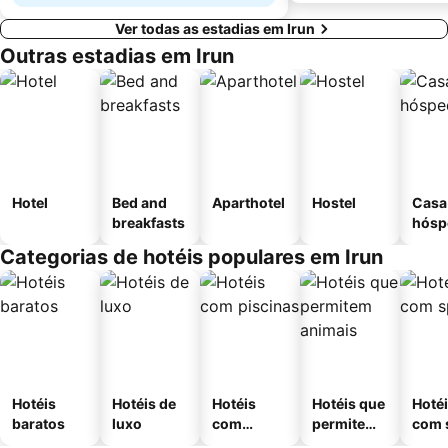
Ver todas as estadias em Irun
Outras estadias em Irun
Hotel
Bed and
Aparthotel
Hostel
Casa
breakfasts
hósp
Categorias de hotéis populares em Irun
Hotéis
Hotéis de
Hotéis
Hotéis que
Hoté
baratos
luxo
com
permitem
com 
piscinas
animais