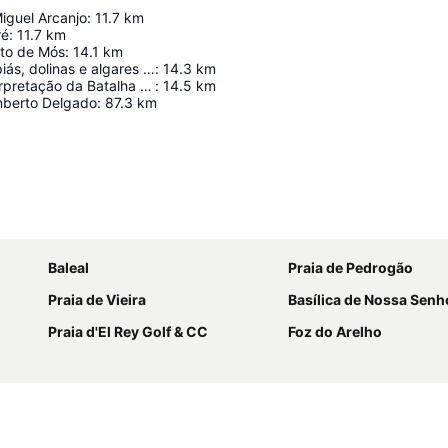
iguel Arcanjo
:
11.7
km
ré
:
11.7
km
rto de Mós
:
14.1
km
Campos de lapiás, dolinas e algares das serras da Mendiga e S. Bento
:
14.3
km
Centro de Interpretação da Batalha de Aljubarrota
:
14.5
km
mberto Delgado
:
87.3
km
Ampliar mapa
Baleal
Praia de Pedrogão
Praia de Vieira
Basílica de Nossa Senhora do Rosár
Praia d'El Rey Golf & CC
Foz do Arelho