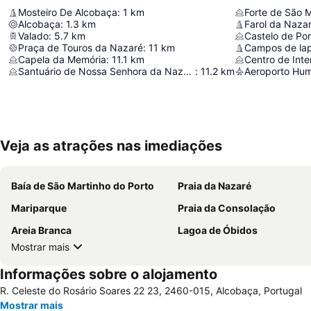
Mosteiro De Alcobaça
:
1
km
Forte de São M
Alcobaça
:
1.3
km
Farol da Naza
Valado
:
5.7
km
Castelo de Po
Praça de Touros da Nazaré
:
11
km
Capela da Memória
:
11.1
km
Santuário de Nossa Senhora da Nazaré
:
11.2
km
Aeroporto Hu
Veja as atrações nas imediações
Baía de São Martinho do Porto
Praia da Nazaré
Mariparque
Praia da Consolação
Areia Branca
Lagoa de Óbidos
Mostrar mais
Informações sobre o alojamento
R. Celeste do Rosário Soares 22 23, 2460-015, Alcobaça, Portugal
Mostrar mais