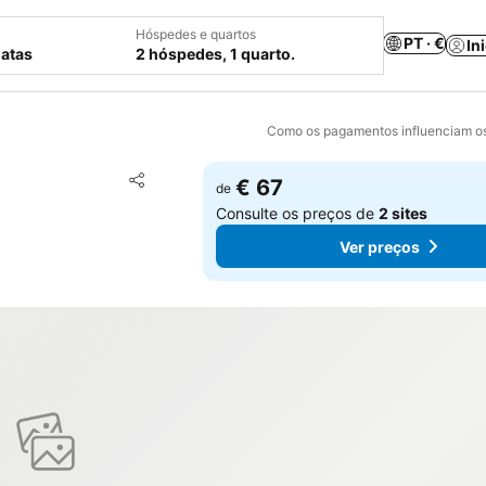
Hóspedes e quartos
PT · €
In
datas
2 hóspedes, 1 quarto.
Como os pagamentos influenciam os
Adicionar aos favoritos
€ 67
de
Partilhar
Consulte os preços de
2 sites
Ver preços