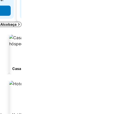
Ver preços
m Alcobaça
Casa de hóspedes
Aparthotel