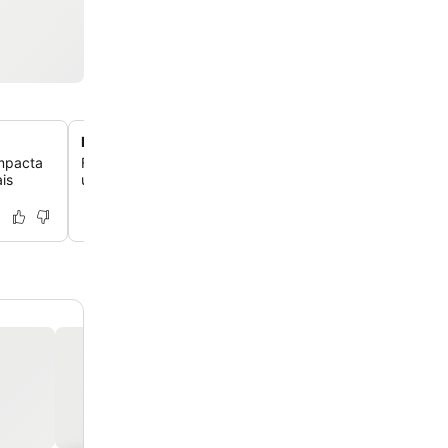
Perto do Mosteiro de Alcobaça
ompacta
Fique a apenas 1,4 km do histórico Mosteiro de Alcobaç
is
uma fácil exploração deste marco significativo.