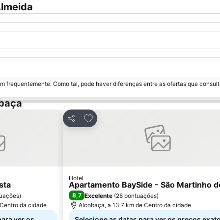
Almeida
m frequentemente. Como tal, pode haver diferenças entre as ofertas que consult
obaça
avoritos
Adicionar aos favoritos
Partilhar
Hotel
sta
Apartamento BaySide - São Martinho d
8,7
uações
)
Excelente
(
28 pontuações
)
 Centro da cidade
Alcobaça, a 13.7 km de Centro da cidade
para ver os
Selecione as datas para ver os preços exat