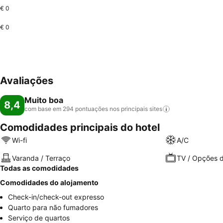
€ 0
€ 0
Avaliações
Muito boa
8,4
com base em 294 pontuações nos principais
sites
Comodidades principais do hotel
Wi-fi
A/C
Varanda / Terraço
TV / Opções d
Todas as comodidades
Comodidades do alojamento
Check-in/check-out expresso
Quarto para não fumadores
Serviço de quartos