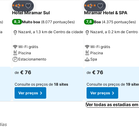
itos
Adicionar aos favoritos
Adicionar aos fav
Hotel
Hotel
4 Estrelas
4 Estrelas
Partilhar
Partilhar
Hotel Miramar Sul
Miramar Hotel & SPA
8,3
7,8
s
)
Muito boa
(
8.077 pontuações
)
Boa
(
4.375 pontuações
)
da
Nazaré, a 1.3 km de Centro da cidade
Nazaré, a 0.2 km de Centro
Wi-Fi grátis
Wi-Fi grátis
Piscina
Piscina
Estacionamento
Spa
€ 76
€ 76
de
de
Consulte os preços de
18 sites
Consulte os preços de
19 site
Ver preços
Ver preços
Ver todas as estadias e
dias