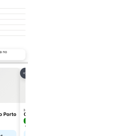
a no
Adicionar aos favoritos
Partilhar
Hotel
o Porto
Guesthouse / Bed & Breakfast / Quartos Of H
9,6
Excelente
(
115 pontuações
)
Alcobaça, a 6.8 km de Centro da cidade
os.
Selecione as datas para ver os preços exatos.