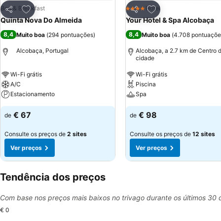
Adicionar aos favoritos
Adicionar aos favor
Bed & Breakfast
Hotel
4 Estrelas
Partilhar
Partilhar
Quinta Nova Do Almeida
Your Hotel & Spa Alcobaça
8,4
8,4
Muito boa
(
294 pontuações
)
Muito boa
(
4.708 pontuaçõe
Alcobaça, Portugal
Alcobaça, a 2.7 km de Centro 
cidade
Wi-Fi grátis
Wi-Fi grátis
A/C
Piscina
Estacionamento
Spa
€ 67
€ 98
de
de
Consulte os preços de
2 sites
Consulte os preços de
12 sites
Ver preços
Ver preços
Tendência dos preços
Com base nos preços mais baixos no trivago durante os últimos 30 
€ 0