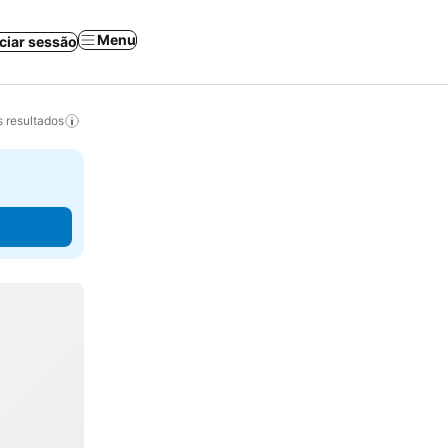
Menu
iciar sessão
 resultados