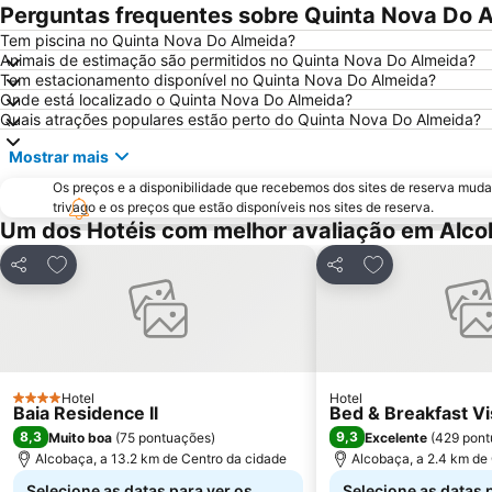
Perguntas frequentes sobre Quinta Nova Do 
Tem piscina no Quinta Nova Do Almeida?
Animais de estimação são permitidos no Quinta Nova Do Almeida?
Tem estacionamento disponível no Quinta Nova Do Almeida?
Onde está localizado o Quinta Nova Do Almeida?
Quais atrações populares estão perto do Quinta Nova Do Almeida?
Mostrar mais
Os preços e a disponibilidade que recebemos dos sites de reserva muda
trivago e os preços que estão disponíveis nos sites de reserva.
Um dos Hotéis com melhor avaliação em Alc
Adicionar aos favoritos
Adicionar aos f
Partilhar
Partilhar
Hotel
Hotel
4 Estrelas
Baia Residence Il
Bed & Breakfast Vi
8,3
9,3
Muito boa
(
75 pontuações
)
Excelente
(
429 pont
Alcobaça, a 13.2 km de Centro da cidade
Alcobaça, a 2.4 km de
Selecione as datas para ver os
Selecione as datas 