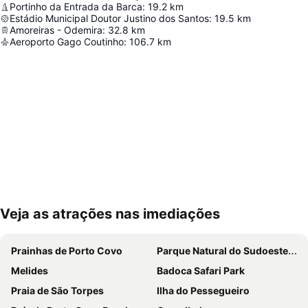
Portinho da Entrada da Barca
:
19.2
km
Estádio Municipal Doutor Justino dos Santos
:
19.5
km
Amoreiras - Odemira
:
32.8
km
Aeroporto Gago Coutinho
:
106.7
km
Veja as atrações nas imediações
Ampliar mapa
Prainhas de Porto Covo
Parque Natural do Sudoeste Alentejano e Costa Vicentina
Melides
Badoca Safari Park
Praia de São Torpes
Ilha do Pessegueiro