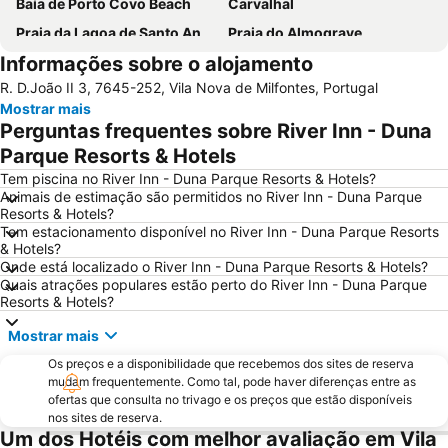
Baía de Porto Covo Beach
Carvalhal
Praia da Lagoa de Santo André
Praia do Almograve
Informações sobre o alojamento
Praia da Zambujeira do Mar
Praia de Odeceixe
R. D.João II 3, 7645-252, Vila Nova de Milfontes, Portugal
Praia da Arrifana
Costa de Santo André Beach
Mostrar mais
Baiona Beach
do Monte Clérigo
Perguntas frequentes sobre River Inn - Duna
Praia das Furnas
Ilha do Pessegueiro Beach
Parque Resorts & Hotels
da Samoqueira
Praia da Samouqueira
Tem piscina no River Inn - Duna Parque Resorts & Hotels?
Animais de estimação são permitidos no River Inn - Duna Parque
Cascatas de Vila Nova de Milfontes
Jardim Publico de Porto Covo
Resorts & Hotels?
Tem estacionamento disponível no River Inn - Duna Parque Resorts
do Malhão
Barragem de Santa-Clara-a-Velha
& Hotels?
Skate Park
Moinho de Vento da Longueira
Onde está localizado o River Inn - Duna Parque Resorts & Hotels?
Quais atrações populares estão perto do River Inn - Duna Parque
Vasco da Gama
Porto das Carretas
Resorts & Hotels?
Mina de Ciência - Centro de Ciência Viva do Lousal
Reserva Natural Lagoas de Santo André e da Sancha
Mostrar mais
Cabo Sardão
da Amália
Os preços e a disponibilidade que recebemos dos sites de reserva
Fonte do Cortiço Beach
Cavaleiro Beach
mudam frequentemente. Como tal, pode haver diferenças entre as
ofertas que consulta no trivago e os preços que estão disponíveis
Forte de São Clemente - Milfontes
Dos Buizinhos
nos sites de reserva.
Um dos Hotéis com melhor avaliação em Vila
de Amoreira
Museu Mineiro de Lousal