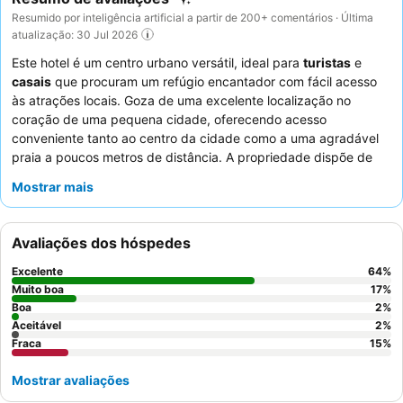
Resumido por inteligência artificial a partir de 200+ comentários · Última
atualização: 30 Jul 2026
Este hotel é um centro urbano versátil, ideal para
turistas
e
casais
que procuram um refúgio encantador com fácil acesso
às atrações locais. Goza de uma excelente localização no
coração de uma pequena cidade, oferecendo acesso
conveniente tanto ao centro da cidade como a uma agradável
praia a poucos metros de distância. A propriedade dispõe de
camas muito confortáveis com colchões e almofadas de
Mostrar mais
qualidade, garantindo uma estadia tranquila. Os hóspedes
elogiam consistentemente os
funcionários da receção
pela sua
prestabilidade e o
excelente e variado pequeno-almoço
,
Avaliações dos hóspedes
muitas vezes servido numa propriedade irmã próxima. Para a
melhor experiência, considere solicitar um quarto que não seja
Excelente
64
%
um sofá-cama para estadias mais longas.
Muito boa
17
%
Boa
2
%
Aceitável
2
%
Fraca
15
%
Mostrar avaliações