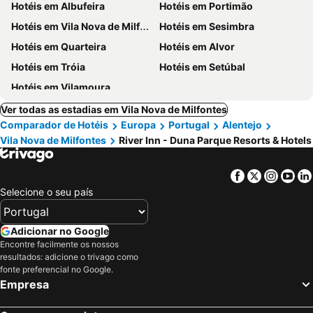
Hotéis em Albufeira
Hotéis em Portimão
Hotéis em Vila Nova de Milfontes
Hotéis em Sesimbra
Hotéis em Quarteira
Hotéis em Alvor
Hotéis em Tróia
Hotéis em Setúbal
Hotéis em Vilamoura
Ver todas as estadias em Vila Nova de Milfontes
Comparador de Hotéis
Europa
Portugal
Alentejo
Vila Nova de Milfontes
River Inn - Duna Parque Resorts & Hotels
Facebook
Twitter
Insta
Yo
Selecione o seu país
Adicionar no Google
Encontre facilmente os nossos
resultados: adicione o trivago como
fonte preferencial no Google.
Empresa