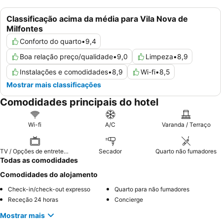
Classificação acima da média para Vila Nova de
Milfontes
Conforto do quarto
•
9,4
Boa relação preço/qualidade
•
9,0
Limpeza
•
8,9
Instalações e comodidades
•
8,9
Wi-fi
•
8,5
Mostrar mais classificações
Comodidades principais do hotel
Wi-fi
A/C
Varanda / Terraço
TV / Opções de entretenimento
Secador
Quarto não fumadores
Todas as comodidades
Comodidades do alojamento
Check-in/check-out expresso
Quarto para não fumadores
Receção 24 horas
Concierge
Mostrar mais