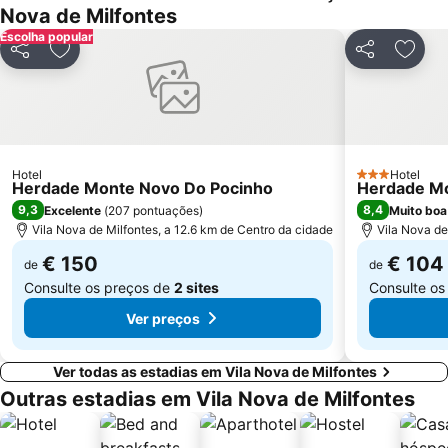
Nova de Milfontes
Alteirinhos
do Farol
Escolha popular
Igreja Matriz de Santiago do Cacém
Vale dos Homens
Partilhar
Adicionar aos favoritos
Partilhar
Adici
Picota
Canto Mosqueiro Beach
Do Salto
Hotel
Hotel
3 Estrelas
Herdade Monte Novo Do Pocinho
Herdade Mo
9,3
8,4
Excelente
(
207 pontuações
)
Muito boa
Vila Nova de Milfontes, a 12.6 km de Centro da cidade
Vila Nova de
€ 150
€ 104
de
de
Consulte os preços de
2 sites
Consulte os
Ver preços
Ver todas as estadias em Vila Nova de Milfontes
Outras estadias em Vila Nova de Milfontes