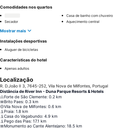
Comodidades nos quartos
Casa de banho com chuveiro
Secador
Aquecimento central
Mostrar mais
Instalações desportivas
Aluguer de bicicletas
Características do hotel
Apenas adultos
Localização
R. D.João II 3, 7645-252, Vila Nova de Milfontes, Portugal
Distância de River Inn - Duna Parque Resorts & Hotels
Forte de São Clemente
:
0.2
km
Brito Paes
:
0.3
km
Vila Nova de Milfontes
:
0.6
km
Praia
:
1.8
km
Casa do Vagabundo
:
4.9
km
Pego das Pias
:
17.1
km
Monumento ao Cante Alentejano
:
18.5
km