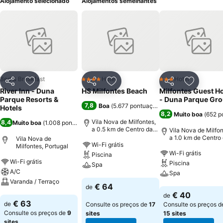
Alojamento selecionado
Alojamentos semelhantes
Bed & Breakfast
Hotel
Hotel
4 Estrelas
3 Estrelas
Partilhar
Adicionar aos favoritos
Partilhar
Adicionar aos favoritos
Partilhar
Adicionar
River Inn - Duna
HS Milfontes Beach
Milfontes Guest H
Parque Resorts &
- Duna Parque Gr
7,8
Boa
(
5.677 pontuações
)
Hotels
8,2
Muito boa
(
652 p
Vila Nova de Milfontes,
8,4
Muito boa
(
1.008 pontuações
)
a 0.5 km de Centro da
Vila Nova de Milfon
cidade
a 1.0 km de Centro
Vila Nova de
Wi-Fi grátis
cidade
Milfontes, Portugal
Wi-Fi grátis
Piscina
Wi-Fi grátis
Piscina
Spa
A/C
Spa
Varanda / Terraço
Ver preços
€ 64
de
Ver preços
€ 40
de
Ver preços
€ 63
de
Consulte os preços de
17
Consulte os preços d
Consulte os preços de
9
sites
15 sites
sites