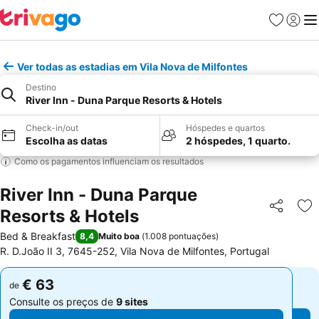
Favoritos
Iniciar
Me
Ver todas as estadias em Vila Nova de Milfontes
Destino
River Inn - Duna Parque Resorts & Hotels
Check-in/out
Hóspedes e quartos
Escolha as datas
2 hóspedes, 1 quarto.
Como os pagamentos influenciam os resultados
River Inn - Duna Parque
Resorts & Hotels
Partilhar
Ad
Bed & Breakfast
8,4
Muito boa
(
1.008 pontuações
)
R. D.João II 3, 7645-252, Vila Nova de Milfontes, Portugal
€ 63
€ 63
de
de
Consulte os preços de
9 sites
Consulte os preços de
9 sites