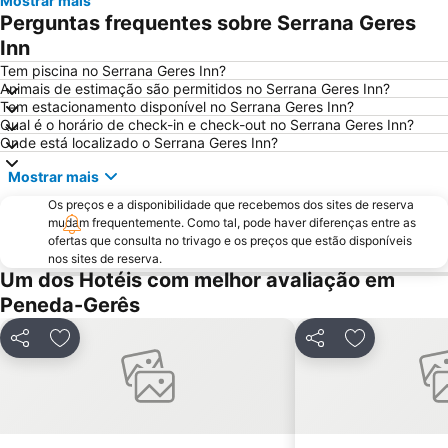
Mostrar mais
Aquático de Fafe
Centro Histórico de Guimarães
Perguntas frequentes sobre Serrana Geres
Lago dos Cisnes
DiverLanhoso
Inn
Minho Center
Azurara Parque Aventura
Tem piscina no Serrana Geres Inn?
Animais de estimação são permitidos no Serrana Geres Inn?
Igreja de Riba d'Ave
Albufeira do Ermal
Tem estacionamento disponível no Serrana Geres Inn?
Qual é o horário de check-in e check-out no Serrana Geres Inn?
Igreja Matriz da Lixa
Casa de Camilo - Museu e Centro de Estudos
Onde está localizado o Serrana Geres Inn?
Elevador do Bom Jesus do Monte
Santuário de Nossa Senhora da Peneda
Mostrar mais
Capela de Cima de Oliveira
Parque Natural da Baixa Limia Serra do Xurés
Os preços e a disponibilidade que recebemos dos sites de reserva
Castelo de Salvaterra
Parque de Exposições de Braga
mudam frequentemente. Como tal, pode haver diferenças entre as
ofertas que consulta no trivago e os preços que estão disponíveis
Fluvial de Adaúfe
Cascata de Fisgas de Ermelo
nos sites de reserva.
Parque Natural do Alvão
Barragem do Alto-Lindoso
Um dos Hotéis com melhor avaliação em
Peneda-Gerês
Cascata do Arado
Praia Fluvial de Ponte da Barca
Castelo de Guimarães
Parque Termal do Peso
Partilhar
Adicionar aos favoritos
Partilhar
Adicionar ao
Complexo Desportivo Universitário de Gualtar
Pavilhão de Hóquei em Patins Riba de Ave Hóquei Clube
Barragem de Vilarinho das Furnas
Igreja de Joane
Paróquia São Miguel das Caldas de Vizela
Mosteiro de Landim
Citânia de Briteiros
Núcleo Ferroviário de Arco de Baúlhe