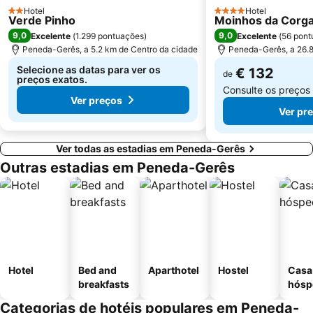
Hotel
Hotel
2 Estrelas
4 Estrelas
Verde Pinho
Da Rodovia
Trilho do Vale do Teixeira
Moinhos da Corg
9,0
9,0
Excelente
(
1.299 pontuações
)
Excelente
(
56 pont
Igreja de Geraz do Minho
Maria da Fonte
Peneda-Gerês, a 5.2 km de Centro da cidade
Peneda-Gerês, a 26.8
Selecione as datas para ver os
€ 132
de
preços exatos.
Consulte os preços
Ver preços
Ver pr
Ver todas as estadias em Peneda-Gerês
Outras estadias em Peneda-Gerês
Hotel
Bed and
Aparthotel
Hostel
Casa
breakfasts
hósp
Categorias de hotéis populares em Peneda-