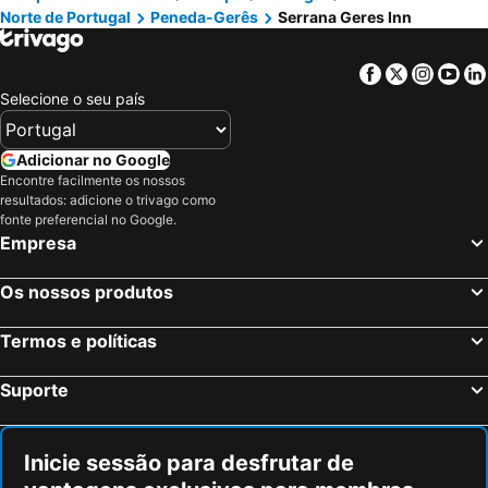
Norte de Portugal
Peneda-Gerês
Serrana Geres Inn
Facebook
Twitter
Insta
Yo
Selecione o seu país
Adicionar no Google
Encontre facilmente os nossos
resultados: adicione o trivago como
fonte preferencial no Google.
Empresa
Os nossos produtos
Termos e políticas
Suporte
Inicie sessão para desfrutar de