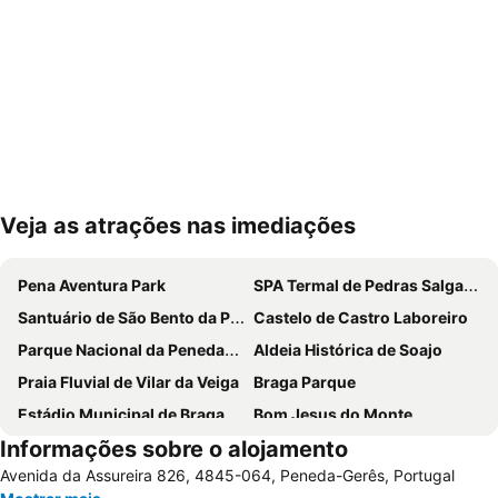
Veja as atrações nas imediações
Ampliar mapa
Pena Aventura Park
SPA Termal de Pedras Salgadas
Santuário de São Bento da Porta Aberta
Castelo de Castro Laboreiro
Parque Nacional da Peneda-Gerês
Aldeia Histórica de Soajo
Praia Fluvial de Vilar da Veiga
Braga Parque
Estádio Municipal de Braga - Estádio AXA
Bom Jesus do Monte
Informações sobre o alojamento
Cascata do Tahiti - Ermida
Praia Fluvial do Taboão
Avenida da Assureira 826, 4845-064, Peneda-Gerês, Portugal
Termas Romanas do Alto da Cividade
Estação de Caminhos de Ferro de Braga