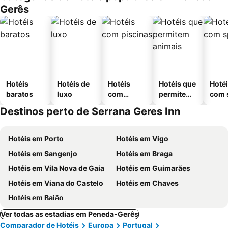
Gerês
Hotéis
Hotéis de
Hotéis
Hotéis que
Hoté
baratos
luxo
com
permitem
com 
piscinas
animais
Destinos perto de Serrana Geres Inn
Hotéis em Porto
Hotéis em Vigo
Hotéis em Sangenjo
Hotéis em Braga
Hotéis em Vila Nova de Gaia
Hotéis em Guimarães
Hotéis em Viana do Castelo
Hotéis em Chaves
Hotéis em Baião
Ver todas as estadias em Peneda-Gerês
Comparador de Hotéis
Europa
Portugal