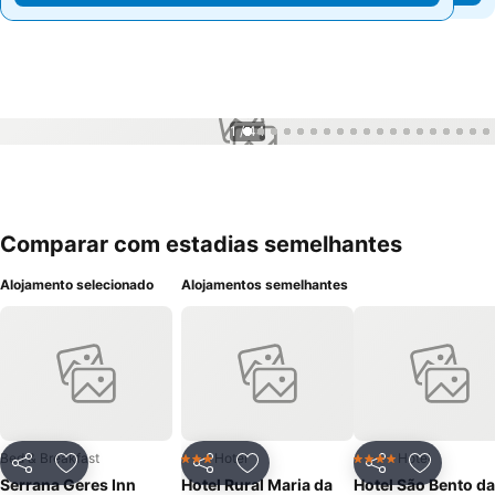
1 / 44
Comparar com estadias semelhantes
Alojamento selecionado
Alojamentos semelhantes
Bed & Breakfast
Hotel
Hotel
3 Estrelas
4 Estrelas
Partilhar
Adicionar aos favoritos
Partilhar
Adicionar aos favoritos
Partilhar
Adicionar
Serrana Geres Inn
Hotel Rural Maria da
Hotel São Bento da