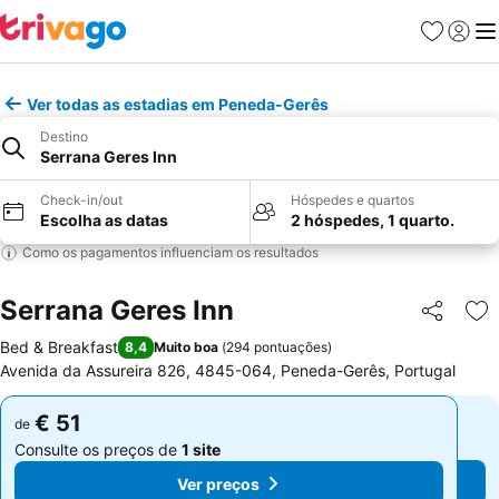
Favoritos
Iniciar
Me
Ver todas as estadias em Peneda-Gerês
Destino
Serrana Geres Inn
Check-in/out
Hóspedes e quartos
Escolha as datas
2 hóspedes, 1 quarto.
Como os pagamentos influenciam os resultados
Serrana Geres Inn
Partilhar
Ad
Bed & Breakfast
8,4
Muito boa
(
294 pontuações
)
Avenida da Assureira 826, 4845-064, Peneda-Gerês, Portugal
€ 51
€ 51
de
de
Consulte os preços de
1 site
Consulte os preços de
1 site
Ver preços
Ver preços