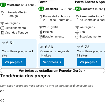
Fonte
Porta Aberta & Spa
8,4
Muito boa
(
294 pontuações
)
8,5
9,1
Excelente
(
2.201 pontuações
Excelente
)
(
4.656 
Peneda-Gerês,
Portugal
Póvoa de Lanhoso, a
Peneda-Gerês, a 5
2.2 km de Centro da
de Centro da cidad
Wi-Fi grátis
cidade
Wi-Fi grátis
Wi-Fi grátis
Estacionamento
Piscina
Spa
Varanda / Terraço
Estacionamento
Estacionamento
Ver preços
€ 51
de
Ver preços
Ver preços
€ 36
€ 73
de
de
Consulte os preços de
1
Consulte os preços de
Consulte os preços d
site
14 sites
13 sites
Ver preços
Ver preços
Ver preços
Ver todas as estadias em Peneda-Gerês
Tendência dos preços
Com base nos preços mais baixos no trivago durante os últimos 30 dias
€ 0
€ 0