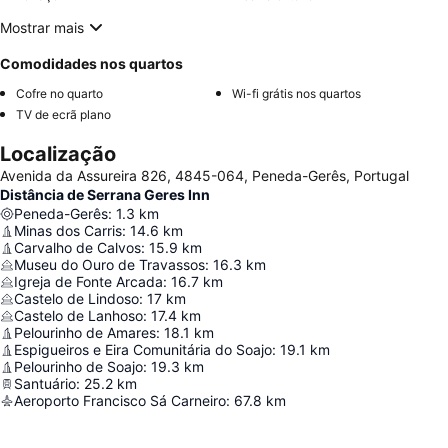
Mostrar mais
Comodidades nos quartos
Cofre no quarto
Wi-fi grátis nos quartos
TV de ecrã plano
Localização
Avenida da Assureira 826, 4845-064, Peneda-Gerês, Portugal
Distância de Serrana Geres Inn
Peneda-Gerês
:
1.3
km
Minas dos Carris
:
14.6
km
Carvalho de Calvos
:
15.9
km
Museu do Ouro de Travassos
:
16.3
km
Igreja de Fonte Arcada
:
16.7
km
Castelo de Lindoso
:
17
km
Castelo de Lanhoso
:
17.4
km
Pelourinho de Amares
:
18.1
km
Espigueiros e Eira Comunitária do Soajo
:
19.1
km
Pelourinho de Soajo
:
19.3
km
Santuário
:
25.2
km
Aeroporto Francisco Sá Carneiro
:
67.8
km