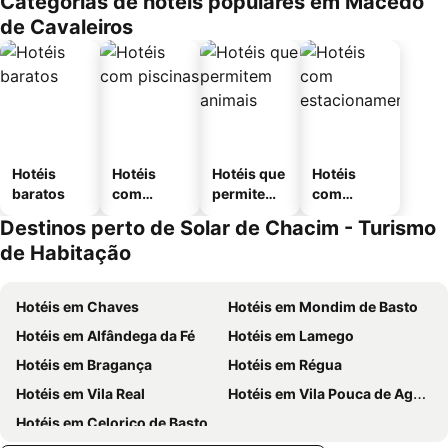
Categorias de hotéis populares em Macedo
de Cavaleiros
Hotéis
Hotéis
Hotéis que
Hotéis
baratos
com
permitem
com
piscinas
animais
estaciona
Destinos perto de Solar de Chacim - Turismo
mento
de Habitação
Hotéis em Chaves
Hotéis em Mondim de Basto
Hotéis em Alfândega da Fé
Hotéis em Lamego
Hotéis em Bragança
Hotéis em Régua
Hotéis em Vila Real
Hotéis em Vila Pouca de Aguiar
Hotéis em Celorico de Basto