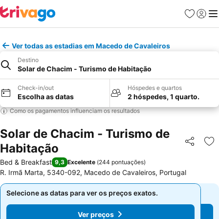
Favoritos
Iniciar
Me
Ver todas as estadias em Macedo de Cavaleiros
Destino
Solar de Chacim - Turismo de Habitação
Check-in/out
Hóspedes e quartos
Escolha as datas
2 hóspedes, 1 quarto.
Como os pagamentos influenciam os resultados
Solar de Chacim - Turismo de
Habitação
Partilhar
Ad
Bed & Breakfast
9,3
Excelente
(
244 pontuações
)
R. Irmã Marta, 5340-092, Macedo de Cavaleiros, Portugal
Selecione as datas para ver os preços exatos.
Selecione as datas para ver os preços exatos.
Ver preços
Ver preços