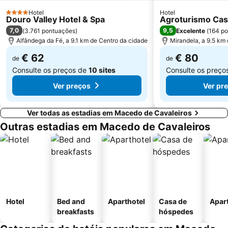
Hotel
Hotel
4 Estrelas
Douro Valley Hotel & Spa
Agroturismo Cas
7,0
9,5
(
3.761 pontuações
)
Excelente
(
164 p
Alfândega da Fé, a 9.1 km de Centro da cidade
Mirandela, a 9.5 km
€ 62
€ 80
de
de
Consulte os preços de
10 sites
Consulte os preço
Ver preços
Ver pr
Ver todas as estadias em Macedo de Cavaleiros
Outras estadias em Macedo de Cavaleiros
Hotel
Bed and
Aparthotel
Casa de
Apar
breakfasts
hóspedes