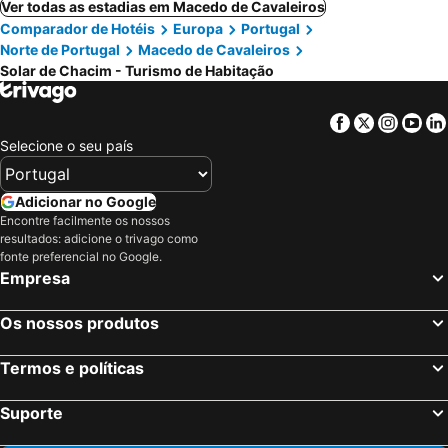
Ver todas as estadias em Macedo de Cavaleiros
Comparador de Hotéis
Europa
Portugal
Norte de Portugal
Macedo de Cavaleiros
Solar de Chacim - Turismo de Habitação
Facebook
Twitter
Insta
Yo
Selecione o seu país
Adicionar no Google
Encontre facilmente os nossos
resultados: adicione o trivago como
fonte preferencial no Google.
Empresa
Os nossos produtos
Termos e políticas
Suporte