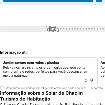
1 / 52
Informação útil
Jardim sereno com redes e piscina
Am
Relaxe nos jardins amplos e bem cuidados, que contam
Ap
com piscina e redes, perfeitos para você descansar em
cu
meio à natureza.
pe
Este resumo foi criado por inteligência artificial e pode não ser 100% correto.
Informação sobre o Solar de Chacim -
Turismo de Habitação
O Solar de Chacim Turismo de Habitação, fica situado na freguesia