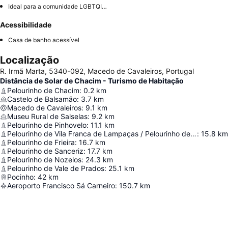
Ideal para a comunidade LGBTQIA+
Acessibilidade
Casa de banho acessível
Localização
R. Irmã Marta, 5340-092, Macedo de Cavaleiros, Portugal
Distância de Solar de Chacim - Turismo de Habitação
Pelourinho de Chacim
:
0.2
km
Castelo de Balsamão
:
3.7
km
Macedo de Cavaleiros
:
9.1
km
Museu Rural de Salselas
:
9.2
km
Pelourinho de Pinhovelo
:
11.1
km
Pelourinho de Vila Franca de Lampaças / Pelourinho de Vila Franca
:
15.8
km
Pelourinho de Frieira
:
16.7
km
Pelourinho de Sanceriz
:
17.7
km
Pelourinho de Nozelos
:
24.3
km
Pelourinho de Vale de Prados
:
25.1
km
Pocinho
:
42
km
Aeroporto Francisco Sá Carneiro
:
150.7
km