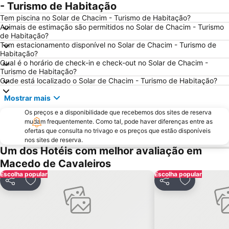
- Turismo de Habitação
Tem piscina no Solar de Chacim - Turismo de Habitação?
Animais de estimação são permitidos no Solar de Chacim - Turismo
de Habitação?
Tem estacionamento disponível no Solar de Chacim - Turismo de
Habitação?
Qual é o horário de check-in e check-out no Solar de Chacim -
Turismo de Habitação?
Onde está localizado o Solar de Chacim - Turismo de Habitação?
Mostrar mais
Os preços e a disponibilidade que recebemos dos sites de reserva
mudam frequentemente. Como tal, pode haver diferenças entre as
ofertas que consulta no trivago e os preços que estão disponíveis
nos sites de reserva.
Um dos Hotéis com melhor avaliação em
Macedo de Cavaleiros
Escolha popular
Escolha popular
Partilhar
Adicionar aos favoritos
Partilhar
Adicionar a