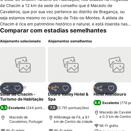
de Chacim a 12 km da sede de conselho que é Macedo de
Cavaleiros, que por sua vez pertence ao distrito de Bragança, ou
seja estamos mesmo no coração de Trás-os-Montes. A aldeia de
Chacim é rica em património histórico e natural, e está inserida nas
Comparar com estadias semelhantes
Aldeias de Portugal, aqui poderá ficar a saber um pouco mais da
história de Chacim:
Alojamento selecionado
Alojamentos semelhantes
http://www.cmmacedodecavaleiros.pt/pages/400 Bem perto
encontra também, a magnifica albufeira do Azibo com as suas
excelentes praias fluviais e uma paisagem de cortar a respiração,
um paraíso em Trás-os-Montes. Uma visita que vale a pena não só
para desfrutar da envolvência, bem como de todas as atividades
que lá poderão ser realizadas, destacamos o Birdwatching, BTT,
caminhadas, passeios a cavalo, canoagem e algumas atividades
radicais. Estes são alguns dos motivos para que nos possa visitar,
Bed & Breakfast
Hotel
Hotel
4 Estrelas
2 Estrelas
Partilhar
Adicionar aos favoritos
Partilhar
Adicionar aos favoritos
Partilhar
Adicionar
teremos muito gosto em poder recebê-los num ambiente bastante
Solar de Chacim -
Douro Valley Hotel &
Hotel Alendouro
familiar, que é o que nos caracteriza. Estamos disponíveis para
Turismo de Habitação
Spa
8,8
Excelente
(
776 p
qualquer informação adicional, não hesite em nos contactar-nos.
9,3
7,0
Excelente
(
244 pontuações
)
(
3.761 pontuações
)
Macedo de Cavalei
a 0.3 km de Centro
Macedo de
Alfândega da Fé, a 9.1
cidade
Cavaleiros, Portugal
km de Centro da cidade
Wi-Fi grátis
Wi-Fi grátis
Wi-Fi grátis