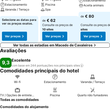
Estacionamento
Estacionamento
Piscina
Aceita animais
Varanda / Terraço
Spa
Ver preços
€ 80
de
Ver preços
Ver preços
Selecione as datas para
€ 62
de
ver os preços exatos.
Consulte os preços de
Consulte os preços 
10 sites
sites
Ver preços
Ver preços
Ver preços
Ver todas as estadias em Macedo de Cavaleiros
Avaliações
Excelente
9,3
com base em 244 pontuações nos principais
sites
Comodidades principais do hotel
Wi-fi
Estacionamento
Varanda / Terraço
TV / Opções de entretenimento
Piscina
Quarto não fumadores
Todas as comodidades
Comodidades do alojamento