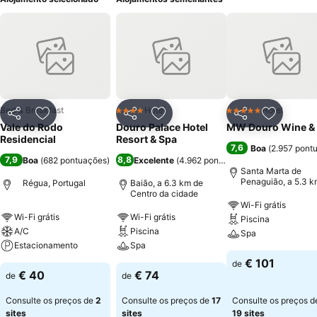
Bed & Breakfast
Hotel
Hotel
4 Estrelas
5 Estrelas
Partilhar
Adicionar aos favoritos
Partilhar
Adicionar aos favoritos
Partilhar
Adicionar
Vale do Rodo
Douro Palace Hotel
MW Douro Wine &
Residencial
Resort & Spa
7,6
Boa
(
2.957 pont
7,9
8,8
Boa
(
682 pontuações
)
Excelente
(
4.962 pontuações
)
Santa Marta de
Penaguião, a 5.3 k
Régua, Portugal
Baião, a 6.3 km de
Centro da cidade
Centro da cidade
Wi-Fi grátis
Wi-Fi grátis
Wi-Fi grátis
Piscina
A/C
Piscina
Spa
Estacionamento
Spa
€ 101
de
€ 40
€ 74
de
de
Consulte os preços de
2
Consulte os preços de
17
Consulte os preços d
sites
sites
19 sites