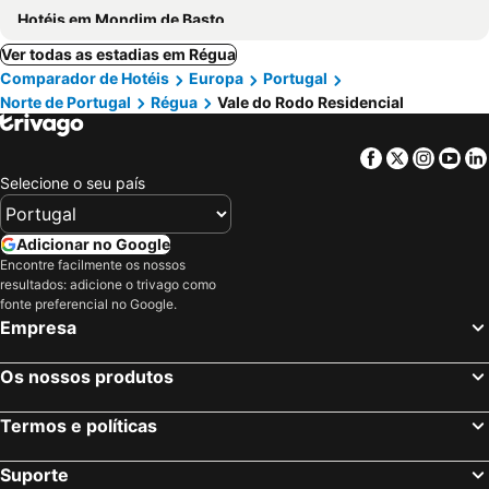
Hotéis em Mondim de Basto
Ver todas as estadias em Régua
Comparador de Hotéis
Europa
Portugal
Norte de Portugal
Régua
Vale do Rodo Residencial
Facebook
Twitter
Insta
Yo
Selecione o seu país
Adicionar no Google
Encontre facilmente os nossos
resultados: adicione o trivago como
fonte preferencial no Google.
Empresa
Os nossos produtos
Termos e políticas
Suporte