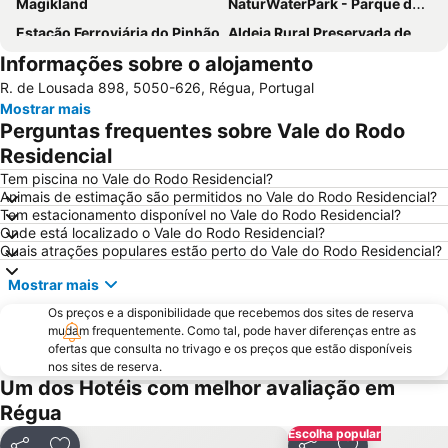
Magikland
NaturWaterPark - Parque de Diversões do Douro
Estação Ferroviária do Pinhão
Aldeia Rural Preservada de Quintandona
Informações sobre o alojamento
Aquático de Fafe
Azurara Parque Aventura
R. de Lousada 898, 5050-626, Régua, Portugal
Estação Ferroviária de Régua
Igreja Matriz da Lixa
Mostrar mais
Ponte e Torre de Ucanha
Aldeia da Pena
Perguntas frequentes sobre Vale do Rodo
Cascata de Fisgas de Ermelo
Parque Natural do Alvão
Residencial
Estádio da Mata Real
Castelo de Lamego
Tem piscina no Vale do Rodo Residencial?
Animais de estimação são permitidos no Vale do Rodo Residencial?
Paróquia São Miguel das Caldas de Vizela
Núcleo Ferroviário de Arco de Baúlhe
Tem estacionamento disponível no Vale do Rodo Residencial?
Onde está localizado o Vale do Rodo Residencial?
Mosteiro de São Pedro de Cête
Nossa Senhora do Carmo da Penha
Quais atrações populares estão perto do Vale do Rodo Residencial?
Vila da Longra
Santuário de Nossa Senhora da Graça
Mostrar mais
Praia Fluvial da Folgosa
Convento e Igreja de São Gonçalo
Os preços e a disponibilidade que recebemos dos sites de reserva
Solar do Vinho do Porto
Praia Fluvial de Fornelos
mudam frequentemente. Como tal, pode haver diferenças entre as
ofertas que consulta no trivago e os preços que estão disponíveis
Praia de Cepães
Aeródromo de Vila Real
nos sites de reserva.
Dolce Vita Douro
Caldas de Carlão
Um dos Hotéis com melhor avaliação em
Régua
Miradouro de São Leonardo da Galafura
Santuário de Santo António de Mixões da Serra
Escolha popular
Igreja de São Paulo ou Capela Nova
Igreja de São Pedro de Ferreira