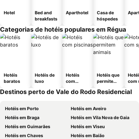
Hotel
Bed and
Aparthotel
Casa de
Apar
breakfasts
hóspedes
Categorias de hotéis populares em Régua
Hotéis
Hotéis de
Hotéis
Hotéis que
Hoté
baratos
luxo
com
permitem
com 
piscinas
animais
Destinos perto de Vale do Rodo Residencial
Hotéis em Porto
Hotéis em Aveiro
Hotéis em Braga
Hotéis em Vila Nova de Gaia
Hotéis em Guimarães
Hotéis em Viseu
Hotéis em Chaves
Hotéis em Baião