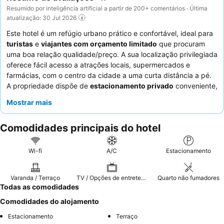
Resumido por inteligência artificial a partir de 200+ comentários · Última
atualização: 30 Jul 2026
Este hotel é um refúgio urbano prático e confortável, ideal para
turistas
e
viajantes com orçamento limitado
que procuram
uma boa relação qualidade/preço. A sua localização privilegiada
oferece fácil acesso a atrações locais, supermercados e
farmácias, com o centro da cidade a uma curta distância a pé.
A propriedade dispõe de
estacionamento privado
conveniente,
uma vantagem significativa para os hóspedes que viajam com
Mostrar mais
os seus próprios veículos. Os hóspedes elogiam
consistentemente os
funcionários atenciosos e simpáticos
,
Comodidades principais do hotel
que estão sempre dispostos a ajudar, e apreciam a limpeza
geral e a qualidade dos quartos. Para uma experiência mais
tranquila, os hóspedes são aconselhados a solicitar um quarto
Wi-fi
A/C
Estacionamento
virado para o jardim.
Varanda / Terraço
TV / Opções de entretenimento
Quarto não fumadores
Todas as comodidades
Comodidades do alojamento
Estacionamento
Terraço