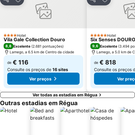
Partilhar
Adicionar aos favoritos
Partilhar
Adicionar aos
Aldeia de Vila Maior
Igreja Matriz do Divino Salvador
Hotel
Hotel
4 Estrelas
5 Estrelas
Vila Gale Collection Douro
Six Senses DOURO
8,8
9,6
Excelente
(
2.681 pontuações
)
Excelente
(
3.494 po
Lamego, a 6.5 km de Centro da cidade
Lamego, a 5.0 km de C
€ 116
€ 818
de
de
Consulte os preços de
16 sites
Consulte os preços 
Ver preços
Ver preç
Ver todas as estadias em Régua
Outras estadias em Régua