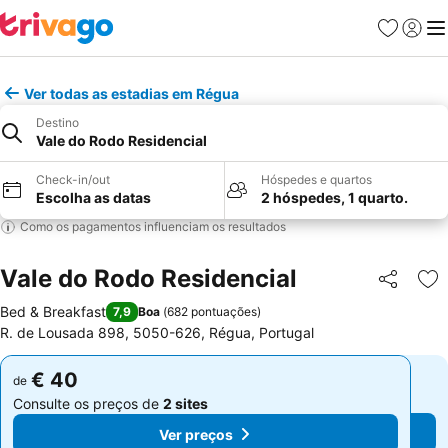
Favoritos
Iniciar
Me
Ver todas as estadias em Régua
Destino
Vale do Rodo Residencial
Check-in/out
Hóspedes e quartos
Escolha as datas
2 hóspedes, 1 quarto.
Como os pagamentos influenciam os resultados
Vale do Rodo Residencial
Partilhar
Ad
Bed & Breakfast
7,9
Boa
(
682 pontuações
)
R. de Lousada 898, 5050-626, Régua, Portugal
€ 40
€ 40
de
de
Consulte os preços de
2 sites
Consulte os preços de
2 sites
Ver preços
Ver preços