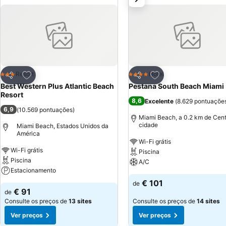
Adicionar aos favoritos
Adicionar aos favor
Resort
Hotel
3 Estrelas
4 Estrelas
Partilhar
Partilhar
Best Western Plus Atlantic Beach
Pestana South Beach Miami
Resort
8,6
Excelente
(
8.629 pontuaçõe
6,9
(
10.569 pontuações
)
Miami Beach, a 0.2 km de Cent
cidade
Miami Beach, Estados Unidos da
América
Wi-Fi grátis
Wi-Fi grátis
Piscina
Piscina
A/C
Estacionamento
€ 101
de
€ 91
de
Consulte os preços de
13 sites
Consulte os preços de
14 sites
Ver preços
Ver preços