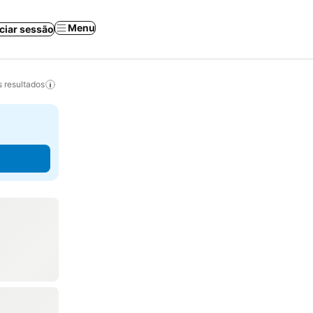
Menu
iciar sessão
 resultados