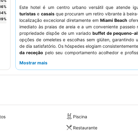
20
%
16
%
Este hotel é um centro urbano versátil que atende ig
14
%
turistas
e
casais
que procuram um retiro vibrante à beira
19
%
localização excecional diretamente em
Miami Beach
ofer
imediato às praias de areia e a um conveniente passeio 
propriedade dispõe de um variado
buffet de pequeno-a
opções de omeletes e escolhas sem glúten, garantindo
de dia satisfatório. Os hóspedes elogiam consistentement
da receção
pelo seu comportamento acolhedor e profissi
uma experiência mais tranquila, considere solicitar um qu
Mostrar mais
para longe das principais vias para minimizar o ruído.
tos
Piscina
Restaurante