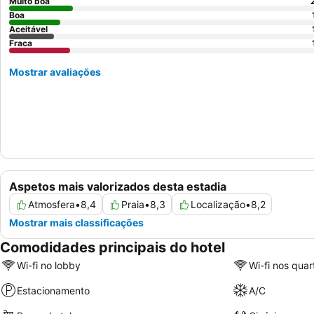
Muito boa
Boa
Aceitável
Fraca
Mostrar avaliações
Aspetos mais valorizados desta estadia
Atmosfera
•
8,4
Praia
•
8,3
Localização
•
8,2
Mostrar mais classificações
Comodidades principais do hotel
Wi-fi no lobby
Wi-fi nos quar
Estacionamento
A/C