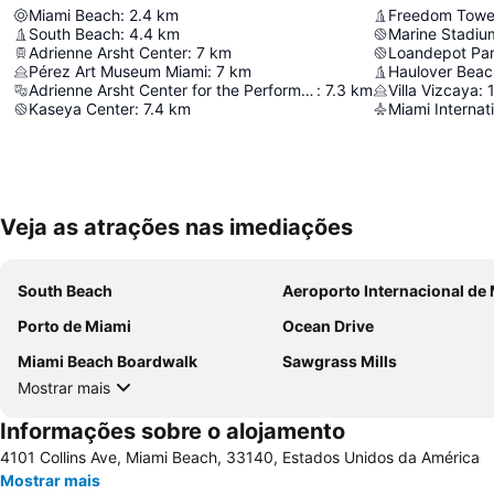
Miami Beach
:
2.4
km
Freedom Tower
South Beach
:
4.4
km
Marine Stadiu
Adrienne Arsht Center
:
7
km
Loandepot Pa
Pérez Art Museum Miami
:
7
km
Haulover Beac
Adrienne Arsht Center for the Performing Arts
:
7.3
km
Villa Vizcaya
:
Kaseya Center
:
7.4
km
Miami Internati
Veja as atrações nas imediações
South Beach
Aeroporto Internacional de M
Porto de Miami
Ocean Drive
Miami Beach Boardwalk
Sawgrass Mills
Mostrar mais
Informações sobre o alojamento
4101 Collins Ave, Miami Beach, 33140, Estados Unidos da América
Mostrar mais