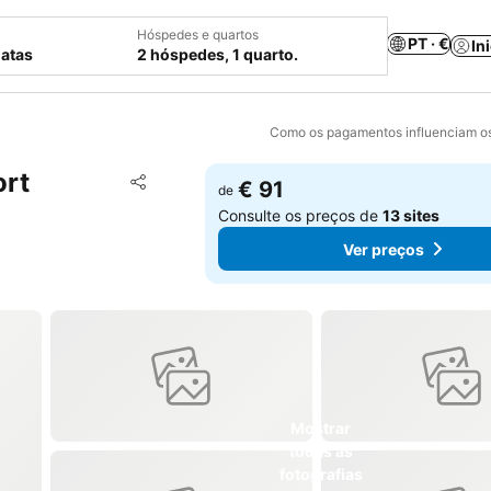
Hóspedes e quartos
PT · €
In
datas
2 hóspedes, 1 quarto.
Como os pagamentos influenciam os
ort
Adicionar aos favoritos
€ 91
de
Partilhar
Consulte os preços de
13 sites
Ver preços