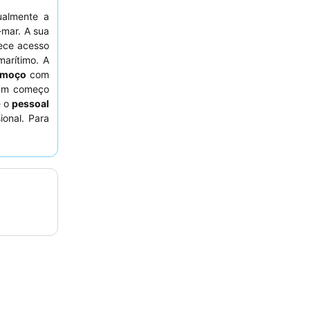
ualmente a
-mar. A sua
ece acesso
marítimo. A
lmoço
com
 um começo
e o
pessoal
onal. Para
arto virado