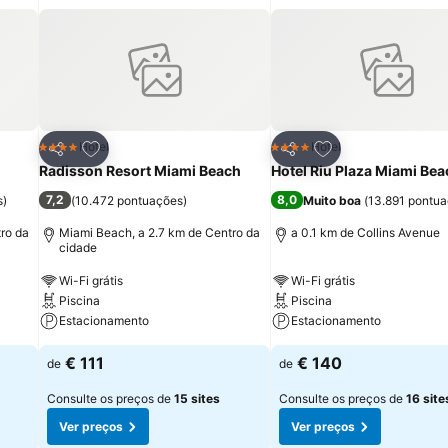
itos
Adicionar aos favoritos
Adicionar aos fav
Hotel
Hotel
4 Estrelas
4 Estrelas
Partilhar
Partilhar
Radisson Resort Miami Beach
Hotel Riu Plaza Miami Bea
7,2
8,0
s
)
(
10.472 pontuações
)
Muito boa
(
13.891 pontu
ro da
Miami Beach, a 2.7 km de Centro da
a 0.1 km de Collins Avenue
cidade
Wi-Fi grátis
Wi-Fi grátis
Piscina
Piscina
Estacionamento
Estacionamento
€ 111
€ 140
de
de
Consulte os preços de
15 sites
Consulte os preços de
16 site
Ver preços
Ver preços