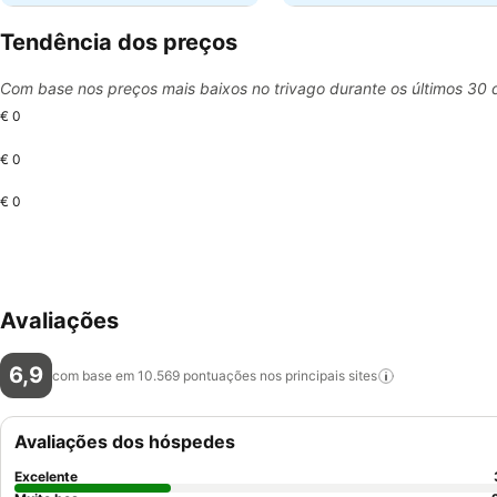
Tendência dos preços
Com base nos preços mais baixos no trivago durante os últimos 30 
€ 0
€ 0
€ 0
Avaliações
6,9
com base em 10.569 pontuações nos principais
sites
Avaliações dos hóspedes
Excelente