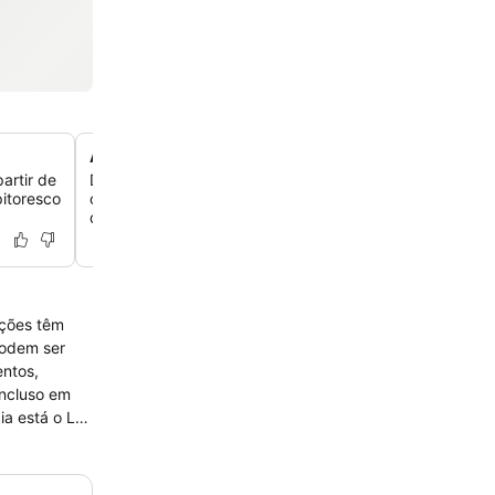
Área de grama sintética com jogos
artir de
Descubra uma área única de grama sintética com jogo
itoresco
cornhole e cadeiras Adirondack, perfeita para relaxar ao 
divertir.
ações têm
ia está o La