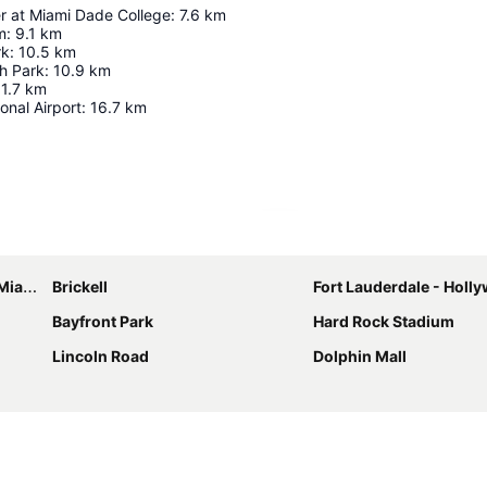
 at Miami Dade College
:
7.6
km
m
:
9.1
km
rk
:
10.5
km
h Park
:
10.9
km
11.7
km
onal Airport
:
16.7
km
Ampliar mapa
iami
Brickell
Fort Lauderdale - Hollywood Internat
Bayfront Park
Hard Rock Stadium
Lincoln Road
Dolphin Mall