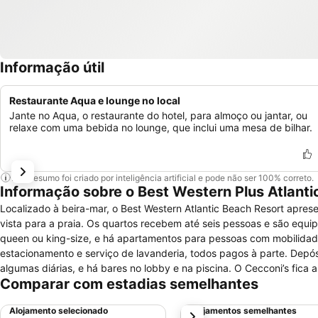
Informação útil
Restaurante Aqua e lounge no local
Jante no Aqua, o restaurante do hotel, para almoço ou jantar, ou
relaxe com uma bebida no lounge, que inclui uma mesa de bilhar.
Este resumo foi criado por inteligência artificial e pode não ser 100% correto.
Informação sobre o Best Western Plus Atlanti
Localizado à beira-mar, o Best Western Atlantic Beach Resort apre
vista para a praia. Os quartos recebem até seis pessoas e são equipados com ar-condicionado, cafeteira e minibar. As camas de casal podem ser
queen ou king-size, e há apartamentos para pessoas com mobilidade reduzida. O local conta com loja de conveniência,
estacionamento e serviço de lavanderia, todos pagos à parte. Depósito de bagagens t
algumas diárias, e há bares no lobby e na piscina. O Cecconi’s fica
Comparar com estadias semelhantes
Côte, com cozinha mediterrânea. Para chegar ao museu de arte contemporânea The Bass e ao Memorial do Holocausto, são dez minutos de carro
partindo do Best Western Atlantic Beach Resort.
Alojamento selecionado
Alojamentos semelhantes
próximo