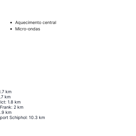
Aquecimento central
Micro-ondas
1.7
km
.7
km
ict
:
1.8
km
 Frank
:
2
km
.9
km
port Schiphol
:
10.3
km