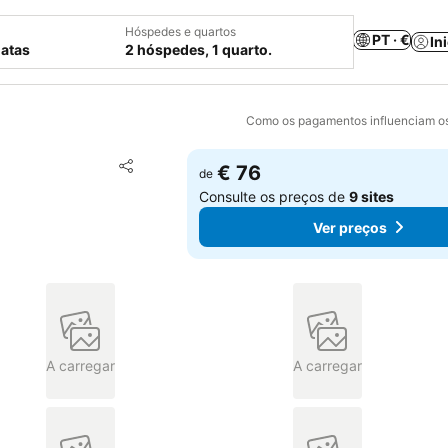
Hóspedes e quartos
PT · €
In
datas
2 hóspedes, 1 quarto.
Como os pagamentos influenciam os
Adicionar aos favoritos
€ 76
de
Partilhar
Consulte os preços de
9 sites
Ver preços
A carregar
A carregar