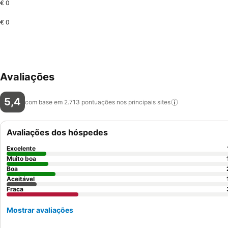
€ 0
€ 0
Avaliações
5,4
com base em 2.713 pontuações nos principais
sites
Avaliações dos hóspedes
Excelente
Muito boa
Boa
Aceitável
Fraca
Mostrar avaliações