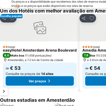
Os preços e a disponibilidade que recebemos dos sites de reserva muda
trivago e os preços que estão disponíveis nos sites de reserva.
Um dos Hotéis com melhor avaliação em Ame
Escolha popular
Adicionar aos favoritos
Adicionar
Partilhar
Partilhar
Hotel
Hotel
2 Estrelas
4 Estrelas
easyHotel Amsterdam Arena Boulevard
Amedia Amst
8,0
7,8
Muito boa
(
11.458 pontuações
)
Boa
(
10.039
Amesterdão, a 7.2 km de Centro da cidade
a 3.8 km de A
€ 53
€ 54
de
de
Consulte os preços de
14 sites
Consulte os 
Ver preços
Outras estadias em Amesterdão