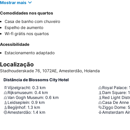
Mostrar mais
Comodidades nos quartos
Casa de banho com chuveiro
Espelho de aumento
Wi-fi grátis nos quartos
Acessibilidade
Estacionamento adaptado
Localização
Stadhouderskade 76, 1072AE, Amesterdão, Holanda
Distância de Blossoms City Hotel
Vijzelgracht
:
0.3
km
Royal Palace
:
Rijksmuseum
:
0.4
km
Dam Square
:
1
Van Gogh Museum
:
0.6
km
Red Light Distr
Leidseplein
:
0.9
km
Casa De Anne
Begijnhof
:
1.3
km
Ziggo Dome
:
5
Amesterdão
:
1.4
km
Amsterdam Air