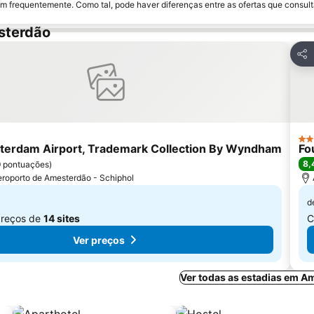
m frequentemente. Como tal, pode haver diferenças entre as ofertas que consult
sterdão
 aos favoritos
Part
4 E
erdam Airport, Trademark Collection By Wyndham
Fo
8,
 pontuações
)
eroporto de Amesterdão - Schiphol
d
preços de
14 sites
C
Ver preços
Ver todas as estadias em A