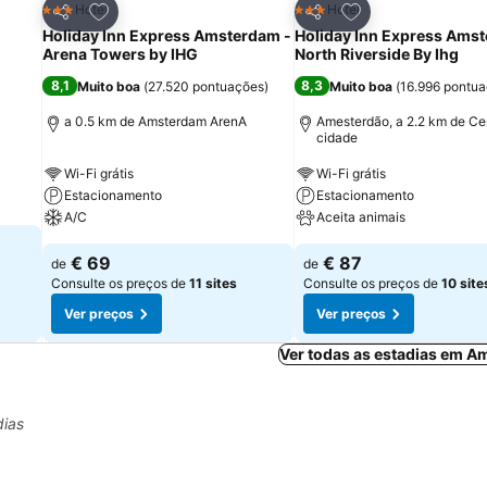
itos
Adicionar aos favoritos
Adicionar aos fav
Hotel
Hotel
3 Estrelas
3 Estrelas
Partilhar
Partilhar
Holiday Inn Express Amsterdam -
Holiday Inn Express Ams
Arena Towers by IHG
North Riverside By Ihg
8,1
8,3
Muito boa
(
27.520 pontuações
)
Muito boa
(
16.996 pontu
a 0.5 km de Amsterdam ArenA
Amesterdão, a 2.2 km de Ce
cidade
Wi-Fi grátis
Wi-Fi grátis
Estacionamento
Estacionamento
A/C
Aceita animais
€ 69
€ 87
de
de
Consulte os preços de
11 sites
Consulte os preços de
10 site
Ver preços
Ver preços
Ver todas as estadias em A
dias