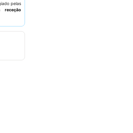
giado pelas
a receção
xperiência
do para as