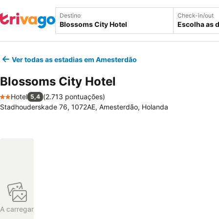
Destino
Check-in/out
Escolha as 
Ver todas as estadias em Amesterdão
Blossoms City Hotel
Hotel
(
2.713 pontuações
)
5,4
2 Estrelas
Stadhouderskade 76, 1072AE, Amesterdão, Holanda
A carregar