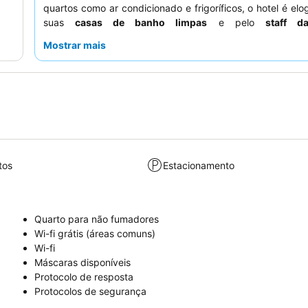
quartos como ar condicionado e frigoríficos, o hotel é elo
suas
casas de banho limpas
e pelo
staff d
consistentemente simpático e prestável
. Para uma e
Mostrar mais
mais tranquila, os hóspedes devem pedir um quarto vira
traseiras do hotel.
tos
Estacionamento
Quarto para não fumadores
Wi-fi grátis (áreas comuns)
Wi-fi
Máscaras disponíveis
Protocolo de resposta
Protocolos de segurança