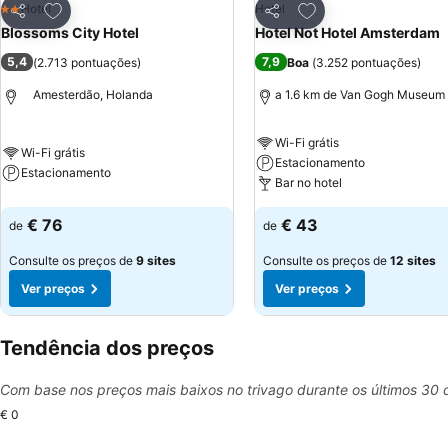
Adicionar aos favoritos
Adicionar aos favor
Hotel
Hotel
2 Estrelas
Partilhar
Partilhar
Blossoms City Hotel
Hotel Not Hotel Amsterdam
5,4
7,9
(
2.713 pontuações
)
Boa
(
3.252 pontuações
)
Amesterdão, Holanda
a 1.6 km de Van Gogh Museum
Wi-Fi grátis
Wi-Fi grátis
Estacionamento
Estacionamento
Bar no hotel
€ 76
€ 43
de
de
Consulte os preços de
9 sites
Consulte os preços de
12 sites
Ver preços
Ver preços
Tendência dos preços
Com base nos preços mais baixos no trivago durante os últimos 30 
€ 0