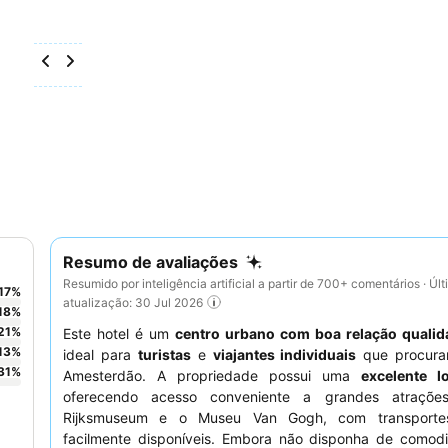
Resumo de avaliações
Resumido por inteligência artificial a partir de 700+ comentários · Úl
17
%
atualização: 30 Jul 2026
18
%
21
%
Este hotel é um
centro urbano com boa relação qualid
13
%
ideal para
turistas
e
viajantes individuais
que procura
31
%
Amesterdão. A propriedade possui uma
excelente l
oferecendo acesso conveniente a grandes atraçõ
Rijksmuseum e o Museu Van Gogh, com transportes
facilmente disponíveis. Embora não disponha de comod