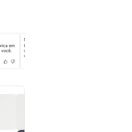
Salão de café da manhã Vivaldi
órica em
Desfrute de um buffet saudável todas as manhãs, das 7
 você.
com uma variedade de pães, doces e sucos frescos pa
começar o dia.