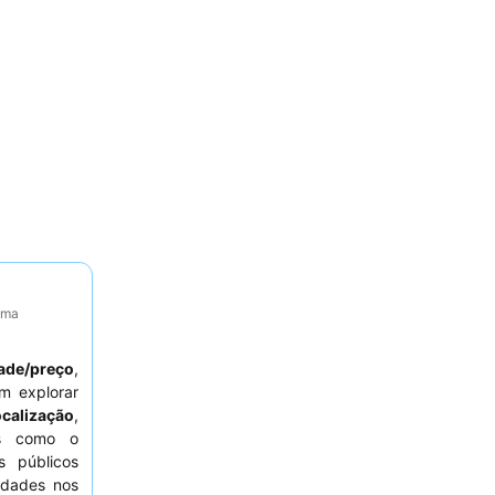
tima
ade/preço
,
m explorar
ocalização
,
es como o
 públicos
idades nos