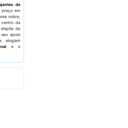
ajantes de
 preço em
rea nobre,
 centro da
 dispõe de
 seu apoio
s elogiam
nal
e o
Para uma
eservar um
lente vista