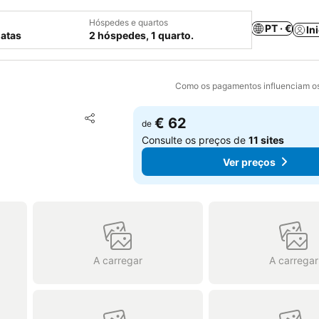
Hóspedes e quartos
PT · €
In
datas
2 hóspedes, 1 quarto.
Como os pagamentos influenciam os
Adicionar aos favoritos
€ 62
de
Partilhar
Consulte os preços de
11 sites
Ver preços
A carregar
A carregar