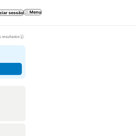
Menu
iciar sessão
 resultados