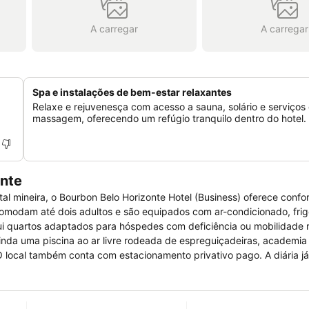
A carregar
A carregar
Spa e instalações de bem-estar relaxantes
Relaxe e rejuvenesça com acesso a sauna, solário e serviços
massagem, oferecendo um refúgio tranquilo dentro do hotel.
onte
al mineira, o Bourbon Belo Horizonte Hotel (Business) oferece confor
sui quartos adaptados para hóspedes com deficiência ou mobilidade r
inda uma piscina ao ar livre rodeada de espreguiçadeiras, academia
ém conta com estacionamento privativo pago. A diária já inclui um
edes podem contar com um menu variado à la carte no restaurante d
 De carro, chega-se ao Mercado Central em cerca de 15 minutos e à Lagoa da Pampulha em me