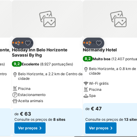
itos
Adicionar aos favoritos
Adicionar aos fav
Hotel
Hotel
4 Estrelas
3 Estrelas
Partilhar
Partilhar
onte,
Holiday Inn Belo Horizonte
Normandy Hotel
Savassi By Ihg
8,2
Muito boa
(
12.407 pontu
9,2
es
)
Excelente
(
8.927 pontuações
)
Belo Horizonte, a 0.8 km de
cidade
ntro
Belo Horizonte, a 2.2 km de Centro da
cidade
Wi-Fi grátis
Piscina
Piscina
Estacionamento
Spa
Aceita animais
€ 47
de
€ 63
de
Consulte os preços de
8 sites
Consulte os preços de
13 site
Ver preços
Ver preços