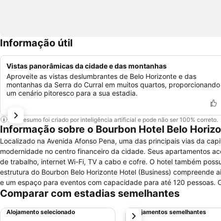
Informação útil
Vistas panorâmicas da cidade e das montanhas
Aproveite as vistas deslumbrantes de Belo Horizonte e das
montanhas da Serra do Curral em muitos quartos, proporcionando
um cenário pitoresco para a sua estadia.
Este resumo foi criado por inteligência artificial e pode não ser 100% correto.
Informação sobre o Bourbon Hotel Belo Horiz
Localizado na Avenida Afonso Pena, uma das principais vias da capit
modernidade no centro financeiro da cidade. Seus apartamentos acomodam até dois adultos e são equipados com ar-condicionado, frigobar, mesa
de trabalho, internet Wi-Fi, TV a cabo e cofre. O hotel também pos
estrutura do Bourbon Belo Horizonte Hotel (Business) compreende a
e um espaço para eventos com capacidade para até 120 pessoas. O local tamb
Comparar com estadias semelhantes
bufê de café da manhã completo. Para as outras refeições, os hósp
bar no lobby serve drinques especiais.
Alojamento selecionado
Alojamentos semelhantes
próximo