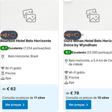
Adicionar aos favoritos
Adicionar aos favor
Hotel
Hotel
4 Estrelas
5 Estrelas
Partilhar
Partilhar
Bourbon Hotel Belo Horizonte
Ouro Minas Hotel Belo Horiz
Dolce by Wyndham
8,7
Excelente
(
7.234 pontuações
)
9,1
Excelente
(
23.593 pontuaçõ
Belo Horizonte, Brasil
Belo Horizonte, a 5.4 km de Ce
da cidade
Wi-Fi grátis
Wi-Fi grátis
Piscina
Piscina
Spa
Spa
€ 62
de
€ 78
de
Consulte os preços de
11 sites
Consulte os preços de
10 sites
Ver preços
Ver preços