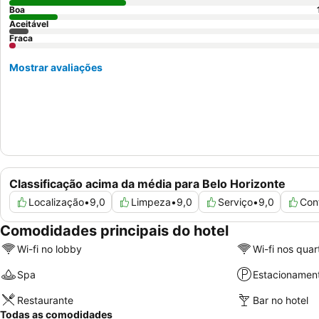
Boa
Aceitável
Fraca
Mostrar avaliações
Classificação acima da média para Belo Horizonte
Localização
•
9,0
Limpeza
•
9,0
Serviço
•
9,0
Con
Comodidades principais do hotel
Wi-fi no lobby
Wi-fi nos quar
Spa
Estacionamen
Restaurante
Bar no hotel
Todas as comodidades