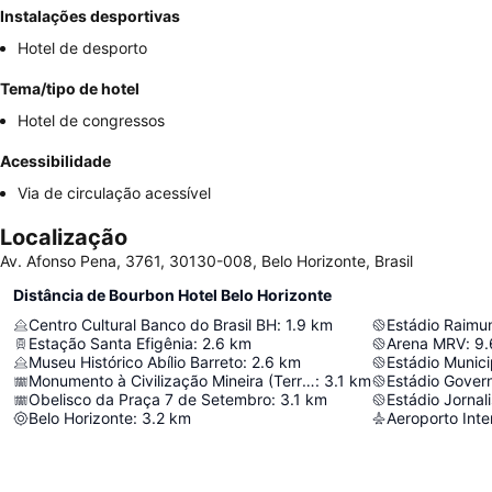
Instalações desportivas
Hotel de desporto
Tema/tipo de hotel
Hotel de congressos
Acessibilidade
Via de circulação acessível
Localização
Av. Afonso Pena, 3761, 30130-008, Belo Horizonte, Brasil
Distância de Bourbon Hotel Belo Horizonte
Centro Cultural Banco do Brasil BH
:
1.9
km
Estação Santa Efigênia
:
2.6
km
Arena MRV
:
9.
Museu Histórico Abílio Barreto
:
2.6
km
Estádio Munici
Monumento à Civilização Mineira (Terra Mineira)
:
3.1
km
Estádio Gover
Obelisco da Praça 7 de Setembro
:
3.1
km
Estádio Jornal
Belo Horizonte
:
3.2
km