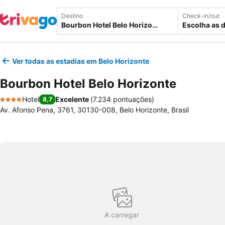
Destino
Check-in/out
Escolha as 
Ver todas as estadias em Belo Horizonte
Bourbon Hotel Belo Horizonte
Hotel
Excelente
(
7.234 pontuações
)
8,7
4 Estrelas
Av. Afonso Pena, 3761, 30130-008, Belo Horizonte, Brasil
A carregar