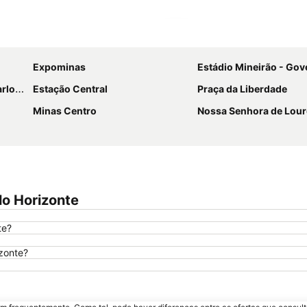
Ampliar mapa
Expominas
Estádio Mineirão - Governador Mag
ndrade
Estação Central
Praça da Liberdade
Minas Centro
Nossa Senhora de Lou
lo Horizonte
te?
izonte?