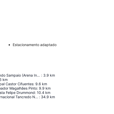
Estacionamento adaptado
Estádio Raimundo Sampaio (Arena Independência)
:
3.9
km
6
km
pal Castor Cifuentes
:
9.6
km
nador Magalhães Pinto
:
9.9
km
ista Felipe Drummond
:
10.4
km
Aeroporto Internacional Tancredo Neves
:
34.9
km