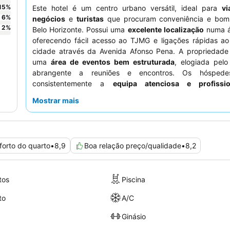
15
%
Este hotel é um centro urbano versátil, ideal para
vi
6
%
negócios
e
turistas
que procuram conveniência e bom
2
%
Belo Horizonte. Possui uma
excelente localização
numa á
oferecendo fácil acesso ao TJMG e ligações rápidas ao
cidade através da Avenida Afonso Pena. A propriedade
uma
área de eventos bem estruturada
, elogiada pelo
abrangente a reuniões e encontros. Os hóspede
consistentemente a
equipa atenciosa e profissio
diversificado
buffet de pequeno-almoço
do hotel. 
Mostrar mais
experiência verdadeiramente relaxante, considere r
quarto num andar superior para maior conforto e uma exce
da cidade.
forto do quarto
•
8,9
Boa relação preço/qualidade
•
8,2
tos
Piscina
to
A/C
Ginásio