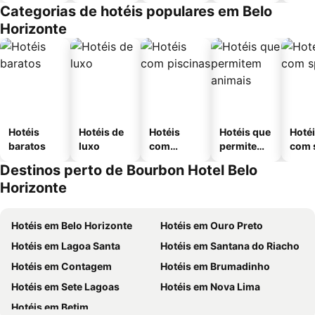
Categorias de hotéis populares em Belo
Horizonte
Hotéis
Hotéis de
Hotéis
Hotéis que
Hoté
baratos
luxo
com
permitem
com 
piscinas
animais
Destinos perto de Bourbon Hotel Belo
Horizonte
Hotéis em Belo Horizonte
Hotéis em Ouro Preto
Hotéis em Lagoa Santa
Hotéis em Santana do Riacho
Hotéis em Contagem
Hotéis em Brumadinho
Hotéis em Sete Lagoas
Hotéis em Nova Lima
Hotéis em Betim