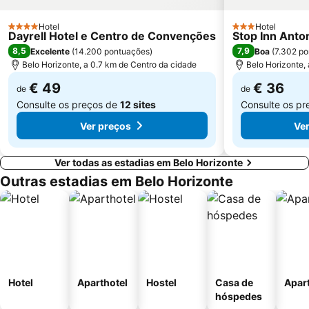
Hotel
Hotel
4 Estrelas
3 Estrelas
Dayrell Hotel e Centro de Convenções
Stop Inn Anto
8,5
7,9
Excelente
(
14.200 pontuações
)
Boa
(
7.302 p
Belo Horizonte, a 0.7 km de Centro da cidade
Belo Horizonte,
€ 49
€ 36
de
de
Consulte os preços de
12 sites
Consulte os p
Ver preços
Ve
Ver todas as estadias em Belo Horizonte
Outras estadias em Belo Horizonte
Hotel
Aparthotel
Hostel
Casa de
Apar
hóspedes