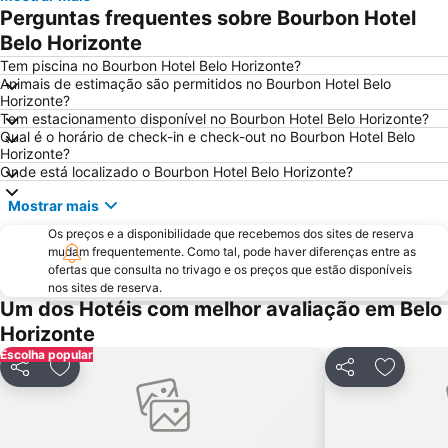
São Francisco de Assis - Pampulha
Mercado Central
Perguntas frequentes sobre Bourbon Hotel
Jardim Botânico da UFMG
Catedral da Boa Viagem
Belo Horizonte
Festa da Padroeira de Belo Horizonte - Nossa Senhora da Boa Viagem
38th Brazilian Retina and Vitreous Society Meeting – Retina 2013
Tem piscina no Bourbon Hotel Belo Horizonte?
Animais de estimação são permitidos no Bourbon Hotel Belo
International Professional Fair - Feira Profissional de Beleza
Bienal do Automóvel
Horizonte?
Tem estacionamento disponível no Bourbon Hotel Belo Horizonte?
16th International Seminar on Paste And Thickened Tailings - Paste 2013
Qual é o horário de check-in e check-out no Bourbon Hotel Belo
Horizonte?
Onde está localizado o Bourbon Hotel Belo Horizonte?
Mostrar mais
Os preços e a disponibilidade que recebemos dos sites de reserva
mudam frequentemente. Como tal, pode haver diferenças entre as
ofertas que consulta no trivago e os preços que estão disponíveis
nos sites de reserva.
Um dos Hotéis com melhor avaliação em Belo
Horizonte
Escolha popular
Partilhar
Adicionar aos favoritos
Partilhar
Adiciona