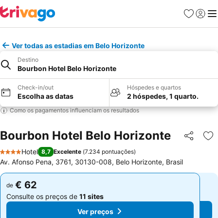
Favoritos
Iniciar
Me
Ver todas as estadias em Belo Horizonte
Destino
Bourbon Hotel Belo Horizonte
Check-in/out
Hóspedes e quartos
Escolha as datas
2 hóspedes, 1 quarto.
Como os pagamentos influenciam os resultados
Bourbon Hotel Belo Horizonte
Partilhar
Ad
Hotel
8,7
Excelente
(
7.234 pontuações
)
4 Estrelas
Av. Afonso Pena, 3761, 30130-008, Belo Horizonte, Brasil
€ 62
€ 62
de
de
Consulte os preços de
11 sites
Consulte os preços de
11 sites
Ver preços
Ver preços