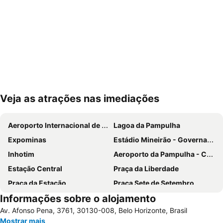
Veja as atrações nas imediações
Ampliar mapa
Aeroporto Internacional de Belo Horizonte-Confins
Lagoa da Pampulha
Expominas
Estádio Mineirão - Governador Magalhães Pinto
Inhotim
Aeroporto da Pampulha - Carlos Drummond de Andrade
Estação Central
Praça da Liberdade
Praça da Estação
Praça Sete de Setembro
Informações sobre o alojamento
Minas Centro
Nossa Senhora de Lourdes
Av. Afonso Pena, 3761, 30130-008, Belo Horizonte, Brasil
Centro de Cultura Belo Horizonte
Jardim Zoológico
Mostrar mais