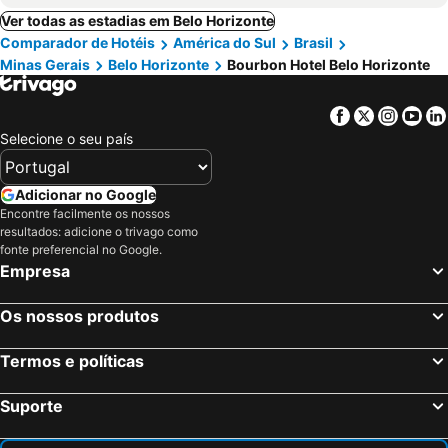
Ver todas as estadias em Belo Horizonte
Comparador de Hotéis
América do Sul
Brasil
Minas Gerais
Belo Horizonte
Bourbon Hotel Belo Horizonte
Facebook
Twitter
Insta
Yo
Selecione o seu país
Adicionar no Google
Encontre facilmente os nossos
resultados: adicione o trivago como
fonte preferencial no Google.
Empresa
Os nossos produtos
Termos e políticas
Suporte