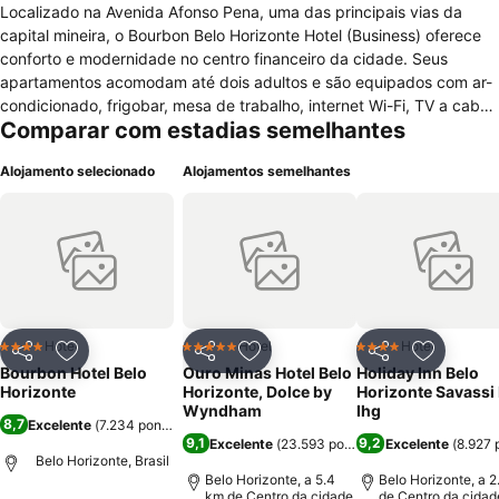
Localizado na Avenida Afonso Pena, uma das principais vias da
capital mineira, o Bourbon Belo Horizonte Hotel (Business) oferece
conforto e modernidade no centro financeiro da cidade. Seus
apartamentos acomodam até dois adultos e são equipados com ar-
condicionado, frigobar, mesa de trabalho, internet Wi-Fi, TV a cabo
Comparar com estadias semelhantes
e cofre. O hotel também possui quartos adaptados para hóspedes
com deficiência ou mobilidade reduzida. A estrutura do Bourbon
Alojamento selecionado
Alojamentos semelhantes
Belo Horizonte Hotel (Business) compreende ainda uma piscina ao
ar livre rodeada de espreguiçadeiras, academia climatizada e um
espaço para eventos com capacidade para até 120 pessoas. O
local também conta com estacionamento privativo pago. A diária já
inclui um bufê de café da manhã completo. Para as outras
refeições, os hóspedes podem contar com um menu variado à la
carte no restaurante do hotel. Um bar no lobby serve drinques
especiais. De carro, chega-se ao Mercado Central em cerca de 15
Hotel
Hotel
Hotel
4 Estrelas
5 Estrelas
4 Estrelas
Partilhar
Adicionar aos favoritos
Partilhar
Adicionar aos favoritos
Partilhar
Adicionar
minutos e à Lagoa da Pampulha em meia hora.
Bourbon Hotel Belo
Ouro Minas Hotel Belo
Holiday Inn Belo
Horizonte
Horizonte, Dolce by
Horizonte Savassi
Wyndham
Ihg
8,7
Excelente
(
7.234 pontuações
)
9,1
9,2
Excelente
(
23.593 pontuações
Excelente
)
(
8.927 
Belo Horizonte, Brasil
Belo Horizonte, a 5.4
Belo Horizonte, a 2
km de Centro da cidade
de Centro da cidad