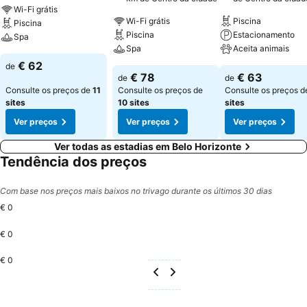
Wi-Fi grátis
Wi-Fi grátis
Piscina
Piscina
Piscina
Estacionamento
Spa
Spa
Aceita animais
€ 62
de
€ 78
€ 63
de
de
Consulte os preços de
11
Consulte os preços de
Consulte os preços 
sites
10 sites
sites
Ver preços
Ver preços
Ver preços
Ver todas as estadias em Belo Horizonte
Tendência dos preços
Com base nos preços mais baixos no trivago durante os últimos 30 dias
€ 0
€ 0
€ 0