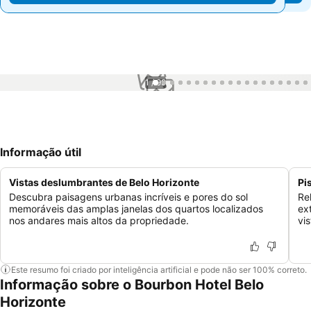
1 / 99
Informação útil
Vistas deslumbrantes de Belo Horizonte
Pi
Descubra paisagens urbanas incríveis e pores do sol
Re
memoráveis das amplas janelas dos quartos localizados
ex
nos andares mais altos da propriedade.
vi
Este resumo foi criado por inteligência artificial e pode não ser 100% correto.
Informação sobre o Bourbon Hotel Belo
Horizonte