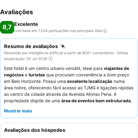
Avaliações
Excelente
8,7
com base em 7.234 pontuações nos principais
sites
Resumo de avaliações
Resumido por inteligência artificial a partir de 800+ comentários · Última
atualização: 30 Jul 2026
Este hotel é um centro urbano versátil, ideal para
viajantes de
negócios
e
turistas
que procuram conveniência e bom preço
em Belo Horizonte. Possui uma
excelente localização
numa
área nobre, oferecendo fácil acesso ao TJMG e ligações rápidas
ao centro da cidade através da Avenida Afonso Pena. A
propriedade dispõe de uma
área de eventos bem estruturada
,
elogiada pelo seu apoio abrangente a reuniões e encontros. Os
Mostrar mais
hóspedes elogiam consistentemente a
equipa atenciosa e
profissional
e o diversificado
buffet de pequeno-almoço
do
hotel. Para uma experiência verdadeiramente relaxante,
Avaliações dos hóspedes
considere reservar um quarto num andar superior para maior