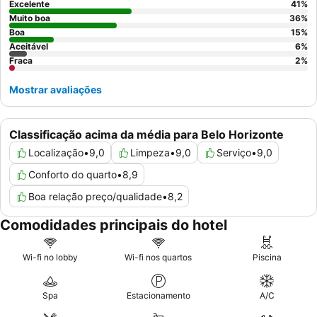
conforto e uma excelente vista da cidade.
Excelente
41
%
Muito boa
36
%
Boa
15
%
Aceitável
6
%
Fraca
2
%
Mostrar avaliações
Classificação acima da média para Belo Horizonte
Localização
•
9,0
Limpeza
•
9,0
Serviço
•
9,0
Conforto do quarto
•
8,9
Boa relação preço/qualidade
•
8,2
Comodidades principais do hotel
Wi-fi no lobby
Wi-fi nos quartos
Piscina
Spa
Estacionamento
A/C