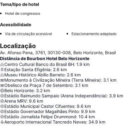
Tema/tipo de hotel
Hotel de congressos
Acessibilidade
Via de circulação acessível
Estacionamento adaptado
Localização
Av. Afonso Pena, 3761, 30130-008, Belo Horizonte, Brasil
Distância de Bourbon Hotel Belo Horizonte
Centro Cultural Banco do Brasil BH
:
1.9
km
Estação Santa Efigênia
:
2.6
km
Museu Histórico Abílio Barreto
:
2.6
km
Monumento à Civilização Mineira (Terra Mineira)
:
3.1
km
Obelisco da Praça 7 de Setembro
:
3.1
km
Belo Horizonte
:
3.2
km
Estádio Raimundo Sampaio (Arena Independência)
:
3.9
km
Arena MRV
:
9.6
km
Estádio Municipal Castor Cifuentes
:
9.6
km
Estádio Governador Magalhães Pinto
:
9.9
km
Estádio Jornalista Felipe Drummond
:
10.4
km
Aeroporto Internacional Tancredo Neves
:
34.9
km