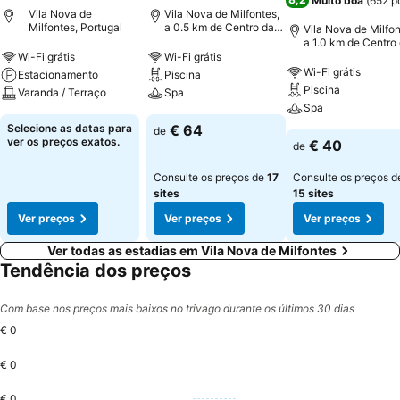
Muito boa
(
652 p
Vila Nova de
Vila Nova de Milfontes,
Milfontes, Portugal
a 0.5 km de Centro da
Vila Nova de Milfon
cidade
a 1.0 km de Centro
cidade
Wi-Fi grátis
Wi-Fi grátis
Wi-Fi grátis
Estacionamento
Piscina
Piscina
Varanda / Terraço
Spa
Spa
Selecione as datas para
€ 64
de
ver os preços exatos.
€ 40
de
Consulte os preços de
17
Consulte os preços d
sites
15 sites
Ver preços
Ver preços
Ver preços
Ver todas as estadias em Vila Nova de Milfontes
Tendência dos preços
Com base nos preços mais baixos no trivago durante os últimos 30 dias
€ 0
€ 0
€ 0