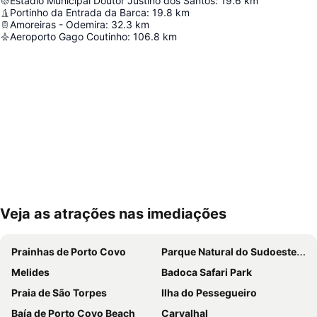
Estádio Municipal Doutor Justino dos Santos
:
19.6
km
Portinho da Entrada da Barca
:
19.8
km
Amoreiras - Odemira
:
32.3
km
Aeroporto Gago Coutinho
:
106.8
km
Veja as atrações nas imediações
Ampliar mapa
Prainhas de Porto Covo
Parque Natural do Sudoeste Alentejano e Costa Vicentina
Melides
Badoca Safari Park
Praia de São Torpes
Ilha do Pessegueiro
Baía de Porto Covo Beach
Carvalhal