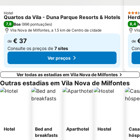
Museu Mineiro de Lousal
Alteirinhos
do Farol
Igreja Matriz de Santiago do Cacém
Hotel
H
3 Estr
Quartos da Vila - Duna Parque Resorts & Hotels
Herd
Vale dos Homens
Picota
7,8
8,4
Boa
(
996 pontuações
)
M
Canto Mosqueiro Beach
Vila Nova de Milfontes, a 1.5 km de Centro da cidade
Do Salto
Vil
€ 37
de
de
Consulte os preços de
7 sites
Con
Ver preços
Ver todas as estadias em Vila Nova de Milfontes
Outras estadias em Vila Nova de Milfontes
Hotel
Bed and
Aparthotel
Hostel
Casa
breakfasts
hósp