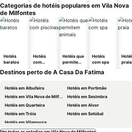
Categorias de hotéis populares em Vila Nova
de Milfontes
Hotéis
Hotéis
Hotéis que
Hotéis
Hotéi
baratos
com
permitem
com spa
praia
piscinas
animais
Destinos perto de A Casa Da Fatima
Hotéis em Albufeira
Hotéis em Portimão
Hotéis em Vila Nova de Milfontes
Hotéis em Sesimbra
Hotéis em Quarteira
Hotéis em Alvor
Hotéis em Tróia
Hotéis em Setúbal
Hotéis em Vilamoura
Ver todas as estadias em Vila Nova de Milfontes