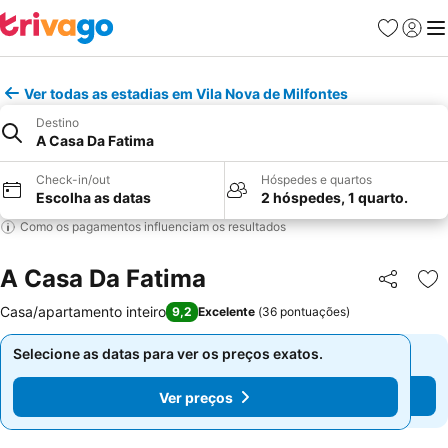
Favoritos
Iniciar
Me
Ver todas as estadias em Vila Nova de Milfontes
Destino
A Casa Da Fatima
Check-in/out
Hóspedes e quartos
Escolha as datas
2 hóspedes, 1 quarto.
Como os pagamentos influenciam os resultados
A Casa Da Fatima
Partilhar
Ad
Casa/apartamento inteiro
9,2
Excelente
(
36 pontuações
)
Selecione as datas para ver os preços exatos.
Selecione as datas para ver os preços exatos.
Ver preços
Ver preços