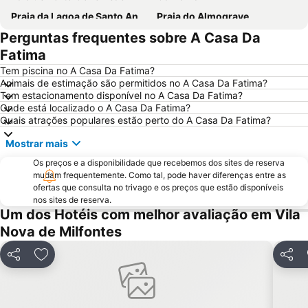
Praia da Lagoa de Santo André
Praia do Almograve
Perguntas frequentes sobre A Casa Da
Praia da Zambujeira do Mar
Praia de Odeceixe
Fatima
Praia da Arrifana
Costa de Santo André Beach
Tem piscina no A Casa Da Fatima?
Baiona Beach
do Monte Clérigo
Animais de estimação são permitidos no A Casa Da Fatima?
Tem estacionamento disponível no A Casa Da Fatima?
Praia das Furnas
Ilha do Pessegueiro Beach
Onde está localizado o A Casa Da Fatima?
da Samoqueira
Praia da Samouqueira
Quais atrações populares estão perto do A Casa Da Fatima?
Cascatas de Vila Nova de Milfontes
Jardim Publico de Porto Covo
Mostrar mais
do Malhão
Barragem de Santa-Clara-a-Velha
Os preços e a disponibilidade que recebemos dos sites de reserva
Skate Park
mudam frequentemente. Como tal, pode haver diferenças entre as
Moinho de Vento da Longueira
ofertas que consulta no trivago e os preços que estão disponíveis
Vasco da Gama
Porto das Carretas
nos sites de reserva.
Um dos Hotéis com melhor avaliação em Vila
Aberta Nova
Mina de Ciência - Centro de Ciência Viva do Lousal
Nova de Milfontes
Reserva Natural Lagoas de Santo André e da Sancha
Cabo Sardão
da Amália
Fonte do Cortiço Beach
Partilhar
Adicionar aos favoritos
Partil
Cavaleiro Beach
Forte de São Clemente - Milfontes
Dos Buizinhos
de Amoreira