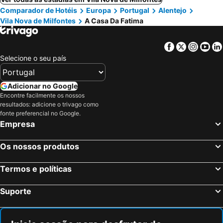
Comparador de Hotéis
Europa
Portugal
Alentejo
Vila Nova de Milfontes
A Casa Da Fatima
Facebook
Twitter
Insta
Yo
Selecione o seu país
Adicionar no Google
Encontre facilmente os nossos
resultados: adicione o trivago como
fonte preferencial no Google.
Empresa
Os nossos produtos
Termos e políticas
Suporte