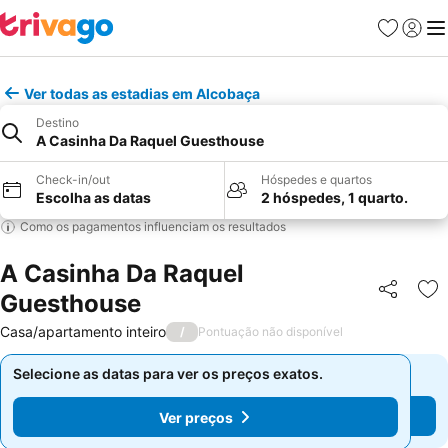
Favoritos
Iniciar
Me
Ver todas as estadias em Alcobaça
Destino
A Casinha Da Raquel Guesthouse
Check-in/out
Hóspedes e quartos
Escolha as datas
2 hóspedes, 1 quarto.
Como os pagamentos influenciam os resultados
A Casinha Da Raquel
Guesthouse
Partilhar
Ad
Casa/apartamento inteiro
/
Pontuação não disponível
Selecione as datas para ver os preços exatos.
Selecione as datas para ver os preços exatos.
Ver preços
Ver preços