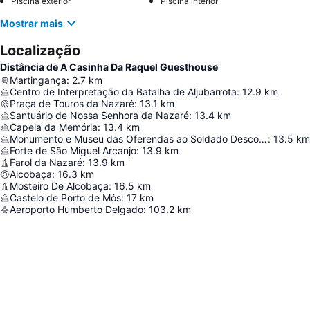
Piscina exterior
Piscina interior
Mostrar mais
Localização
Distância de A Casinha Da Raquel Guesthouse
Martingança
:
2.7
km
Centro de Interpretação da Batalha de Aljubarrota
:
12.9
km
Praça de Touros da Nazaré
:
13.1
km
Santuário de Nossa Senhora da Nazaré
:
13.4
km
Capela da Memória
:
13.4
km
Monumento e Museu das Oferendas ao Soldado Desconhecido
:
13.5
km
Forte de São Miguel Arcanjo
:
13.9
km
Farol da Nazaré
:
13.9
km
Alcobaça
:
16.3
km
Mosteiro De Alcobaça
:
16.5
km
Castelo de Porto de Mós
:
17
km
Aeroporto Humberto Delgado
:
103.2
km