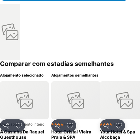
Comparar com estadias semelhantes
Alojamento selecionado
Alojamentos semelhantes
Casa/apartamento inteiro
Hotel
Hotel
4 Estrelas
4 Estrelas
Partilhar
Adicionar aos favoritos
Partilhar
Adicionar aos favoritos
Partilhar
Adicionar
A Casinha Da Raquel
Hotel Cristal Vieira
Your Hotel & Spa
Guesthouse
Praia & SPA
Alcobaça