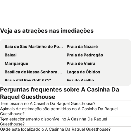
Veja as atrações nas imediações
Ampliar mapa
Baía de São Martinho do Porto
Praia da Nazaré
Baleal
Praia de Pedrogão
Mariparque
Praia de Vieira
Basílica de Nossa Senhora do Rosário de Fátima
Lagoa de Óbidos
Praia d'El Rey Golf & CC
Foz do Arelho
Perguntas frequentes sobre A Casinha Da
Grutas de Mira de Aire
Mosteiro de Alcobaça
Raquel Guesthouse
Buddha Eden Garden - Jardim da Paz
Praia de São Pedro de Moel
Tem piscina no A Casinha Da Raquel Guesthouse?
Salir do Porto
Castelo de Óbidos
Animais de estimação são permitidos no A Casinha Da Raquel
Guesthouse?
Paredes de Vitória
Capela das Apariçoes
Tem estacionamento disponível no A Casinha Da Raquel
Sítio da Nazaré
Praia d'el Rey
Guesthouse?
Onde está localizado o A Casinha Da Raquel Guesthouse?