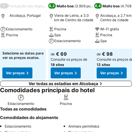
/
8,2
8,4
Pontuação não disponível
Muito boa
(
3.909 pontuações
Muito boa
)
(
4.708
Alcobaça, Portugal
Vieira de Leiria, a 3.0
Alcobaça, a 2.7 km
km de Centro da cidade
Centro da cidade
Estacionamento
Piscina
Wi-Fi grátis
Piscina
Spa
Piscina
Estacionamento
Spa
Ver preços
Ver preços
Ver preços
Selecione as datas para
€ 69
€ 98
de
de
ver os preços exatos.
Consulte os preços de
Consulte os preços d
18 sites
12 sites
Ver preços
Ver preços
Ver preços
Ver todas as estadias em Alcobaça
Comodidades principais do hotel
Estacionamento
Piscina
Todas as comodidades
Comodidades do alojamento
Estacionamento
Animais permitidos