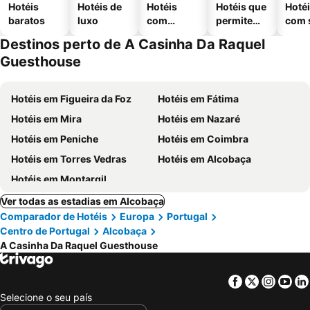
Hotéis
Hotéis de
Hotéis
Hotéis que
Hoté
baratos
luxo
com
permitem
com 
piscinas
animais
Destinos perto de A Casinha Da Raquel
Guesthouse
Hotéis em Figueira da Foz
Hotéis em Fátima
Hotéis em Mira
Hotéis em Nazaré
Hotéis em Peniche
Hotéis em Coimbra
Hotéis em Torres Vedras
Hotéis em Alcobaça
Hotéis em Montargil
Ver todas as estadias em Alcobaça
Comparador de Hotéis
Europa
Portugal
Centro de Portugal
Alcobaça
A Casinha Da Raquel Guesthouse
Facebook
Twitter
Insta
Yo
Selecione o seu país