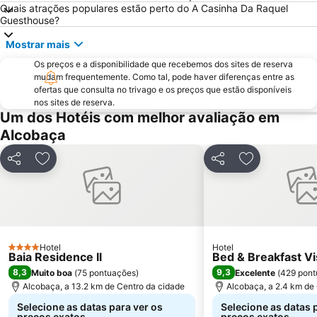
Estádio Municipal de Leiria
Da Foz do Arelho
Quais atrações populares estão perto do A Casinha Da Raquel
Guesthouse?
Bom Sucesso
Cova Gala Beach
Osso da Baleia
Estação Rodoviária de Fátima
Mostrar mais
Museu da Fábrica de Cimento Maceira-Lis
Praia da Costa de Lavos
Os preços e a disponibilidade que recebemos dos sites de reserva
mudam frequentemente. Como tal, pode haver diferenças entre as
Igreja Paroquial de Pataias
Praia de Pedra do Ouro
ofertas que consulta no trivago e os preços que estão disponíveis
Praia Norte
nos sites de reserva.
Praia do Bom Sucesso
Um dos Hotéis com melhor avaliação em
Quinta Pedagógica do Cuco
Praia da Leirosa
Alcobaça
Parque Vale do Ribeiro de São Pedro de Moel
Mosteiro da Batalha
Estação comboios de Leiria
Praia do Salgado
Partilhar
Adicionar aos favoritos
Partilhar
Adicionar aos
Monumento ao Peregrino em Fátima
Complexo Municipal de Piscinas de Leiria
Pia do Urso
Praia de Vale Furado
Pelourinho de Alfeizerão
Praia de São Bernardino
Olhos d'Água de Olho Marinho
Lagoa da Ervideira
Hotel
Hotel
4 Estrelas
Baia Residence Il
Bed & Breakfast Vi
Estação Ferroviária de Caldas da Rainha
Museu Casal de Monte Redondo
8,3
9,3
Muito boa
(
75 pontuações
)
Excelente
(
429 pont
Alcobaça, a 13.2 km de Centro da cidade
Alcobaça, a 2.4 km de
Castelo e Convento de Cristo
Centro da Juventude das Caldas da Rainha
Selecione as datas para ver os
Selecione as datas 
preços exatos.
preços exatos.