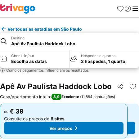
Favoritos
Iniciar
Me
Ver todas as estadias em São Paulo
Destino
Apê Av Paulista Haddock Lobo
Check-in/out
Hóspedes e quartos
Escolha as datas
2 hóspedes, 1 quarto.
Como os pagamentos influenciam os resultados
Apê Av Paulista Haddock Lobo
Partilhar
Ad
Casa/apartamento inteiro
8,9
Excelente
(
11.884 pontuações
)
€ 39
€ 39
de
de
Consulte os preços de
8 sites
Consulte os preços de
8 sites
Ver preços
Ver preços