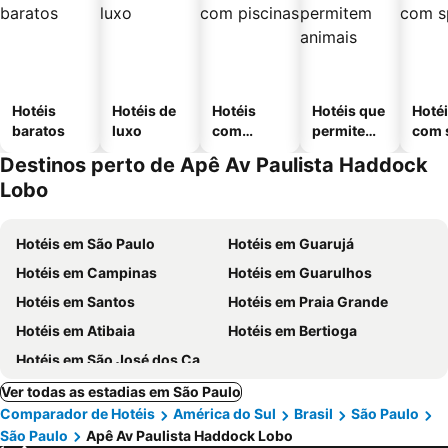
Hotéis
Hotéis de
Hotéis
Hotéis que
Hoté
baratos
luxo
com
permitem
com 
piscinas
animais
Destinos perto de Apê Av Paulista Haddock
Lobo
Hotéis em São Paulo
Hotéis em Guarujá
Hotéis em Campinas
Hotéis em Guarulhos
Hotéis em Santos
Hotéis em Praia Grande
Hotéis em Atibaia
Hotéis em Bertioga
Hotéis em São José dos Campos
Ver todas as estadias em São Paulo
Comparador de Hotéis
América do Sul
Brasil
São Paulo
São Paulo
Apê Av Paulista Haddock Lobo