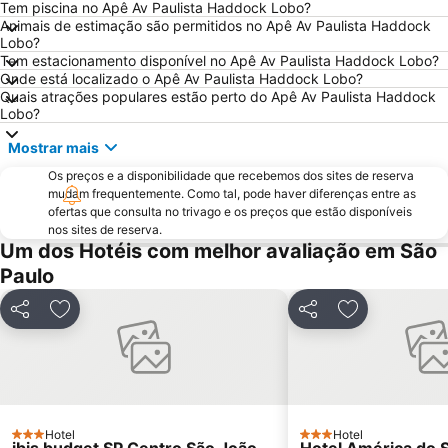
Tem piscina no Apê Av Paulista Haddock Lobo?
Consulado Geral dos Estados Unidos
Estádio do Pacaembu - Estádio Municipal Paulo Machado de Carvalho
Animais de estimação são permitidos no Apê Av Paulista Haddock
Lobo?
JK Iguatemi
Museu de Arte de São Paulo - MASP
Tem estacionamento disponível no Apê Av Paulista Haddock Lobo?
Parque Villa Lobos
Rua Augusta
Onde está localizado o Apê Av Paulista Haddock Lobo?
Quais atrações populares estão perto do Apê Av Paulista Haddock
Center Norte
Centro Cultural São Paulo
Lobo?
Largo do Arouche
Shopping Center Iguatemi
Mostrar mais
Zoológico de São Paulo
Estação da Luz
Os preços e a disponibilidade que recebemos dos sites de reserva
Arena de São Paulo - Arena Corinthians
Rebouças Convention Center
mudam frequentemente. Como tal, pode haver diferenças entre as
ofertas que consulta no trivago e os preços que estão disponíveis
Centro Antigo de São Paulo
São Silvestre International Race
nos sites de reserva.
Um dos Hotéis com melhor avaliação em São
Vale do Anhangabaú
Belenzinho
Paulo
Mercado Municipal
Book Biennal of São Paulo
Jardim Botânico de São Paulo
Centro Histórico Embú das Artes
Partilhar
Adicionar aos favoritos
Partilhar
Adicionar aos
Formula 1 Brazilian Grand Prix
Sao Paulo Carnaval
Museu Paulista da USP
Museu do Futebol
Estação Sé
Hair Brasil
Aquário de São Paulo
Memorial da América Latina
Hotel
Hotel
3 Estrelas
3 Estrelas