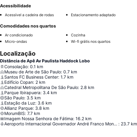
Acessibilidade
Acessível a cadeira de rodas
Estacionamento adaptado
Comodidades nos quartos
Ar condicionado
Cozinha
Micro-ondas
Wi-fi grátis nos quartos
Localização
Distância de Apê Av Paulista Haddock Lobo
Consolação
:
0.1
km
Museu de Arte de São Paulo
:
0.7
km
Santos FC Business Center
:
1.7
km
Edifício Copan
:
2
km
Catedral Metropolitana De São Paulo
:
2.8
km
Parque Ibirapuera
:
3.4
km
São Paulo
:
3.5
km
Estação da Luz
:
3.6
km
Allianz Parque
:
3.8
km
MorumBIS
:
7.7
km
Imagem Nossa Senhora de Fátima
:
16.2
km
Aeroporto Internacional Governador André Franco Montoro
:
23.7
km