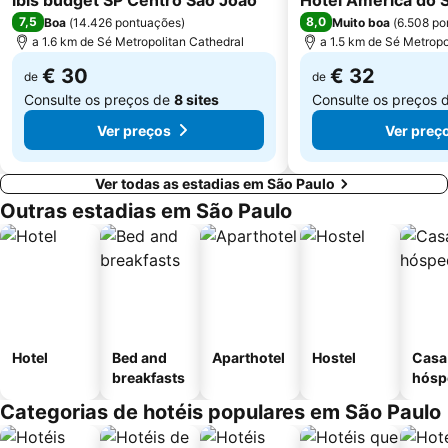
ibis budget SP Centro São João
Hotel América do S
Expomusic
Pinacoteca do Estado
7,5
8,0
Boa
(
14.426 pontuações
)
Muito boa
(
6.508 po
Teatro Abril
Bosque Maia
a 1.6 km de Sé Metropolitan Cathedral
a 1.5 km de Sé Metropo
Cubatão
Centro Cultural Banco do Brasil
€ 30
€ 32
de
de
Consulte os preços de
8 sites
Consulte os preços 
Ver preços
Ver preç
Ver todas as estadias em São Paulo
Outras estadias em São Paulo
Hotel
Bed and
Aparthotel
Hostel
Casa
breakfasts
hósp
Categorias de hotéis populares em São Paulo