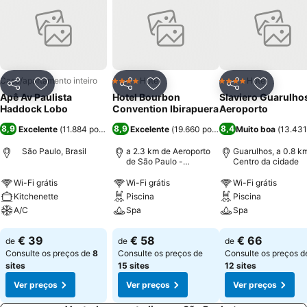
Casa/apartamento inteiro
Hotel
Hotel
4 Estrelas
4 Estrelas
Partilhar
Adicionar aos favoritos
Partilhar
Adicionar aos favoritos
Partilhar
Adicionar
Apê Av Paulista
Hotel Bourbon
Slaviero Guarulho
Haddock Lobo
Convention Ibirapuera
Aeroporto
8,9
8,9
8,4
Excelente
(
11.884 pontuações
Excelente
)
(
19.660 pontuações
Muito boa
)
(
13.431
São Paulo, Brasil
a 2.3 km de Aeroporto
Guarulhos, a 0.8 k
de São Paulo -
Centro da cidade
Congonhas
Wi-Fi grátis
Wi-Fi grátis
Wi-Fi grátis
Kitchenette
Piscina
Piscina
A/C
Spa
Spa
Ver preços
Ver preços
Ver preços
€ 39
€ 58
€ 66
de
de
de
Consulte os preços de
8
Consulte os preços de
Consulte os preços d
sites
15 sites
12 sites
Ver preços
Ver preços
Ver preços