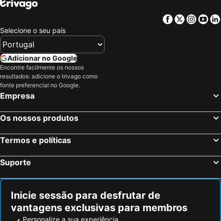
Facebook
Twitter
Insta
Yo
Selecione o seu país
Adicionar no Google
Encontre facilmente os nossos
resultados: adicione o trivago como
fonte preferencial no Google.
Empresa
Os nossos produtos
Termos e políticas
Suporte
Inicie sessão para desfrutar de
vantagens exclusivas para membros
Personalize a sua experiência