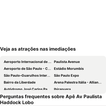
Veja as atrações nas imediações
Ampliar mapa
Aeroporto Internacional de São Paulo - Guarulhos
Paulista Avenue
Aeroporto de São Paulo - Congonhas
Estádio Morumbis
São Paulo–Guarulhos International Airport
São Paulo Expo
Bairro da Liberdade
Arena Palestra Itália - Allianz Parque
Autódromo José Carlos Pace-Interlagos
Ibirapuera
Perguntas frequentes sobre Apê Av Paulista
Ibirapuera Park
25 de Março
Haddock Lobo
Anhembi Parque
WTC São Paulo