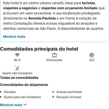
Este hotel é um centro urbano versátil, ideal para
turistas
,
viajantes a negócios
e
viajantes com orçamento limitado
que
procuram um valor excecional. A sua localização privilegiada
diretamente na
Avenida Paulista
e em frente à estação de
metro Consolação oferece acesso inigualável às atrações e
distritos comerciais de São Paulo. A disponibilidade de quartos
com uma
pequena cozinha
, incluindo micro-ondas e fogão de
Mostrar mais
indução, proporciona maior conveniência para estadias mais
longas ou para aqueles que preferem preparar as suas próprias
Comodidades principais do hotel
refeições. Os hóspedes elogiam consistentemente a
simpatia
da equipa do hotel
e o
extenso e delicioso buffet de pequeno-
almoço
. Para uma experiência mais tranquila, os hóspedes são
Wi-fi
Kitchenette
A/C
aconselhados a solicitar um quarto virado para o jardim devido
ao potencial ruído da movimentada avenida.
Quarto não fumadores
Todas as comodidades
Comodidades do alojamento
Elevador
Animais permitidos
Quarto para não fumadores
Receção 24 horas
Mostrar mais