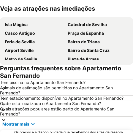
Veja as atrações nas imediações
Ampliar mapa
Isla Mágica
Catedral de Sevilha
Casco Antiguo
Praça de Espanha
Feria de Sevilla
Bairro de Triana
Airport Seville
Bairro de Santa Cruz
Metro de Sevilla
Plaza de Armas
Perguntas frequentes sobre Apartamento
Los Remedios
Estación de Autobuses Plaza de Armas
San Fernando
Nervión
Alameda de Hércules
Tem piscina no Apartamento San Fernando?
Metro Centro
Plaza de Armas
Animais de estimação são permitidos no Apartamento San
Fernando?
Praça de touros Maestranza
Poligono Aeropuerto
Tem estacionamento disponível no Apartamento San Fernando?
Centro de las Artes de Sevilla
Macarena Tres Huertas
Onde está localizado o Apartamento San Fernando?
Quais atrações populares estão perto do Apartamento San
Estación de Santa Justa
Benito Villamarín Stadium
Fernando?
Triana Oeste
Aeropuerto Viejo
Mostrar mais
Estadio Olímpico
Ponte de Triana
Os preços e a disponibilidade que recebemos dos sites de reserva