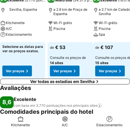
Excelente
(
3.770 pontuações
Muito boa
)
(
34.373 pontuações
Excelente
)
(
19.078
Sevilha, Espanha
a 2.6 km de Praça de
a 2.7 km de Catedr
Espanha
Sevilha
Kitchenette
Wi-Fi grátis
Wi-Fi grátis
A/C
Piscina
Piscina
Estacionamento
Spa
Ver preços
Ver preços
Ver preços
Selecione as datas para
€ 53
€ 107
de
de
ver os preços exatos.
Consulte os preços de
Consulte os preços d
14 sites
15 sites
Ver preços
Ver preços
Ver preços
Ver todas as estadias em Sevilha
Avaliações
Excelente
8,6
com base em 3.770 pontuações nos principais
sites
Comodidades principais do hotel
Kitchenette
A/C
Estacionamento