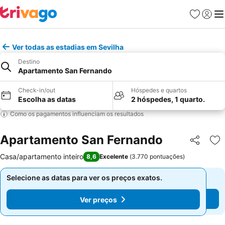
Favoritos
Iniciar
Me
Ver todas as estadias em Sevilha
Destino
Apartamento San Fernando
Check-in/out
Hóspedes e quartos
Escolha as datas
2 hóspedes, 1 quarto.
Como os pagamentos influenciam os resultados
Apartamento San Fernando
Partilhar
Ad
Casa/apartamento inteiro
8,6
Excelente
(
3.770 pontuações
)
Selecione as datas para ver os preços exatos.
Selecione as datas para ver os preços exatos.
Ver preços
Ver preços