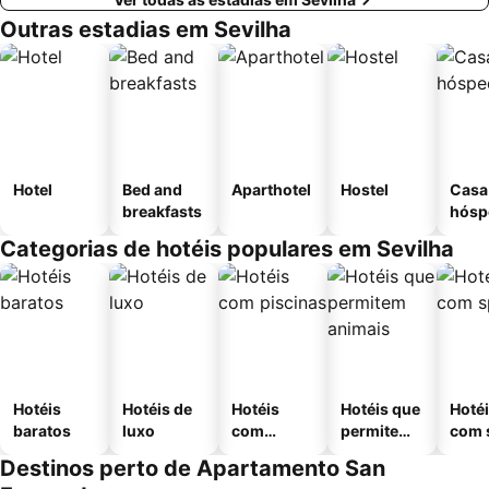
Outras estadias em Sevilha
Hotel
Bed and
Aparthotel
Hostel
Casa
breakfasts
hósp
Categorias de hotéis populares em Sevilha
Hotéis
Hotéis de
Hotéis
Hotéis que
Hoté
baratos
luxo
com
permitem
com 
piscinas
animais
Destinos perto de Apartamento San