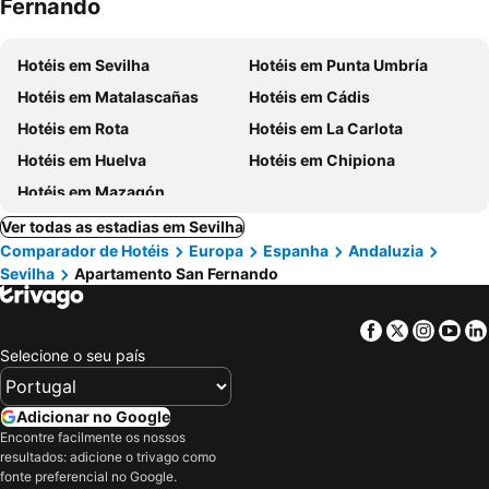
Fernando
Hotéis em Sevilha
Hotéis em Punta Umbría
Hotéis em Matalascañas
Hotéis em Cádis
Hotéis em Rota
Hotéis em La Carlota
Hotéis em Huelva
Hotéis em Chipiona
Hotéis em Mazagón
Ver todas as estadias em Sevilha
Comparador de Hotéis
Europa
Espanha
Andaluzia
Sevilha
Apartamento San Fernando
Facebook
Twitter
Insta
Yo
Selecione o seu país
Adicionar no Google
Encontre facilmente os nossos
resultados: adicione o trivago como
fonte preferencial no Google.