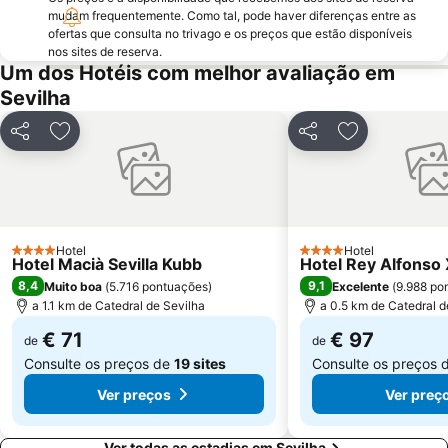
Real Alcazar
Triana Este
mudam frequentemente. Como tal, pode haver diferenças entre as
ofertas que consulta no trivago e os preços que estão disponíveis
Firenze
Zodiaco
nos sites de reserva.
Um dos Hotéis com melhor avaliação em
Giralda
Semana Santa
Sevilha
Parque de Maria Luísa
Fibes Sevilla Kongresscenter
Casa de la Provincia
Plaza Nueva
Partilhar
Adicionar aos favoritos
Partilhar
Adicionar aos
Estadio Ramón Sánchez Pizjuán
Prefeitura de Sevilha
Itálica ciudad romana
Arenal
Monasterio de La Cartuja
Reserva de Animales exóticos Castillo de las Guardas
Centro comercial Zona este
Aire de Sevilla Baños árabes
Hotel
Hotel
4 Estrelas
4 Estrelas
Hotel Macià Sevilla Kubb
Hotel Rey Alfonso 
El Rocio
Torre do Ouro
8,4
9,1
Muito boa
(
5.716 pontuações
)
Excelente
(
9.988 po
Calle Tetuán
Basilica da Macarena
a 1.1 km de Catedral de Sevilha
a 0.5 km de Catedral d
Palacio de Congresos y exposiciones de Sevilla
Bellavista
€ 71
€ 97
de
de
Consulte os preços de
19 sites
Consulte os preços 
Ver preços
Ver preç
Ver todas as estadias em Sevilha