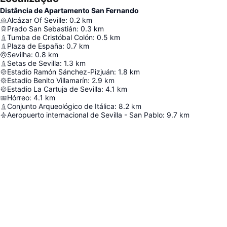
Distância de Apartamento San Fernando
Alcázar Of Seville
:
0.2
km
Prado San Sebastián
:
0.3
km
Tumba de Cristóbal Colón
:
0.5
km
Plaza de España
:
0.7
km
Sevilha
:
0.8
km
Setas de Sevilla
:
1.3
km
Estadio Ramón Sánchez-Pizjuán
:
1.8
km
Estadio Benito Villamarín
:
2.9
km
Estadio La Cartuja de Sevilla
:
4.1
km
Hórreo
:
4.1
km
Conjunto Arqueológico de Itálica
:
8.2
km
Aeropuerto internacional de Sevilla - San Pablo
:
9.7
km