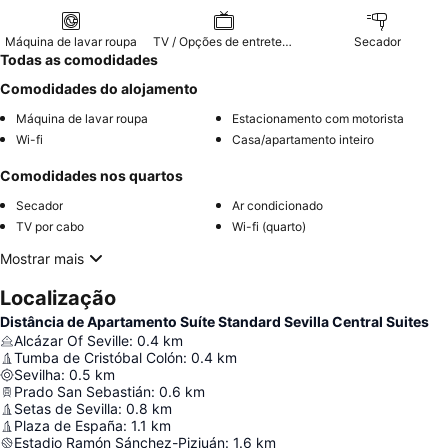
Máquina de lavar roupa
TV / Opções de entretenimento
Secador
Todas as comodidades
Comodidades do alojamento
Máquina de lavar roupa
Estacionamento com motorista
Wi-fi
Casa/apartamento inteiro
Comodidades nos quartos
Secador
Ar condicionado
TV por cabo
Wi-fi (quarto)
Mostrar mais
Localização
Distância de Apartamento Suíte Standard Sevilla Central Suites
Alcázar Of Seville
:
0.4
km
Tumba de Cristóbal Colón
:
0.4
km
Sevilha
:
0.5
km
Prado San Sebastián
:
0.6
km
Setas de Sevilla
:
0.8
km
Plaza de España
:
1.1
km
Estadio Ramón Sánchez-Pizjuán
:
1.6
km