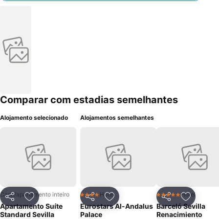
Comparar com estadias semelhantes
Alojamento selecionado
Alojamentos semelhantes
Casa/apartamento inteiro
Hotel
Hotel
4 Estrelas
5 Estrelas
Partilhar
Adicionar aos favoritos
Partilhar
Adicionar aos favoritos
Partilhar
Adicionar
Apartamento Suíte
Eurostars Al-Andalus
Barceló Sevilla
Standard Sevilla
Palace
Renacimiento