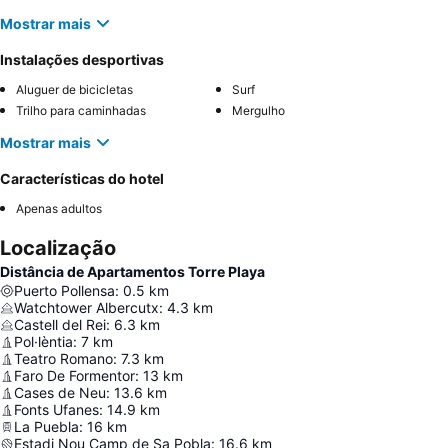
Mostrar mais
Instalações desportivas
Aluguer de bicicletas
Surf
Trilho para caminhadas
Mergulho
Mostrar mais
Características do hotel
Apenas adultos
Localização
Distância de Apartamentos Torre Playa
Puerto Pollensa
:
0.5
km
Watchtower Albercutx
:
4.3
km
Castell del Rei
:
6.3
km
Pol·lèntia
:
7
km
Teatro Romano
:
7.3
km
Faro De Formentor
:
13
km
Cases de Neu
:
13.6
km
Fonts Ufanes
:
14.9
km
La Puebla
:
16
km
Estadi Nou Camp de Sa Pobla
:
16.6
km