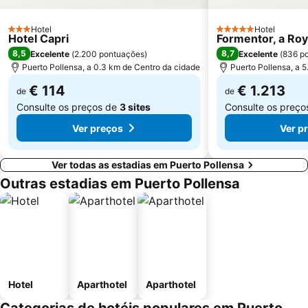
Hotel
Hotel
3 Estrelas
5 Estrelas
Hotel Capri
Formentor, a Roy
8,5
8,7
Excelente
(
2.200 pontuações
)
Excelente
(
836 p
Puerto Pollensa, a 0.3 km de Centro da cidade
Puerto Pollensa, a 
€ 114
€ 1.213
de
de
Consulte os preços de
3 sites
Consulte os preç
Ver preços
Ver p
Ver todas as estadias em Puerto Pollensa
Outras estadias em Puerto Pollensa
Hotel
Aparthotel
Aparthotel