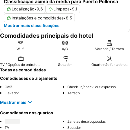
Classificação acima da média para Puerto Pollensa
Localização
•
9,6
Limpeza
•
9,1
Instalações e comodidades
•
8,5
Mostrar mais classificações
Comodidades principais do hotel
Wi-fi
A/C
Varanda / Terraço
TV / Opções de entretenimento
Secador
Quarto não fumadores
Todas as comodidades
Comodidades do alojamento
Café
Check-in/check-out expresso
Elevador
Terraço
Mostrar mais
Comodidades nos quartos
Janelas desbloqueadas
TV
Secador