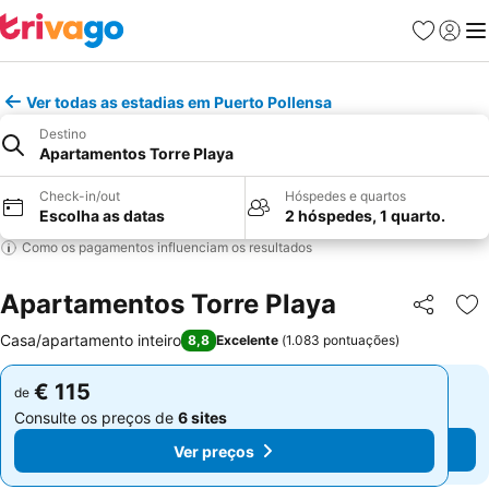
Favoritos
Iniciar
Me
Ver todas as estadias em Puerto Pollensa
Destino
Apartamentos Torre Playa
Check-in/out
Hóspedes e quartos
Escolha as datas
2 hóspedes, 1 quarto.
Como os pagamentos influenciam os resultados
Apartamentos Torre Playa
Partilhar
Ad
Casa/apartamento inteiro
8,8
Excelente
(
1.083 pontuações
)
€ 115
€ 115
de
de
Consulte os preços de
6 sites
Consulte os preços de
6 sites
Ver preços
Ver preços