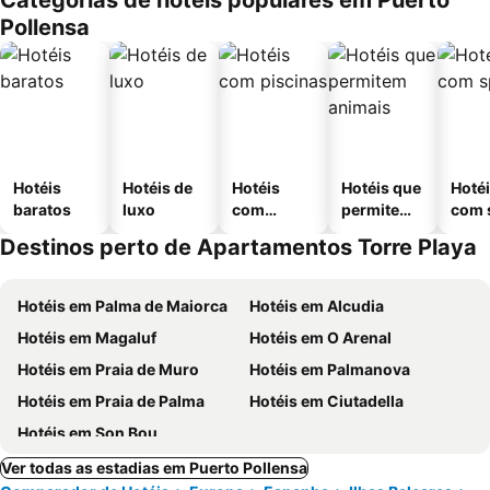
Categorias de hotéis populares em Puerto
Pollensa
Hotéis
Hotéis de
Hotéis
Hotéis que
Hoté
baratos
luxo
com
permitem
com 
piscinas
animais
Destinos perto de Apartamentos Torre Playa
Hotéis em Palma de Maiorca
Hotéis em Alcudia
Hotéis em Magaluf
Hotéis em O Arenal
Hotéis em Praia de Muro
Hotéis em Palmanova
Hotéis em Praia de Palma
Hotéis em Ciutadella
Hotéis em Son Bou
Ver todas as estadias em Puerto Pollensa