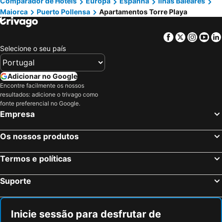
Comparador de Hotéis
Europa
Espanha
Ilhas Baleares
Maiorca
Puerto Pollensa
Apartamentos Torre Playa
Facebook
Twitter
Insta
Yo
Selecione o seu país
Adicionar no Google
Encontre facilmente os nossos
resultados: adicione o trivago como
fonte preferencial no Google.
Empresa
Os nossos produtos
Termos e políticas
Suporte
Inicie sessão para desfrutar de