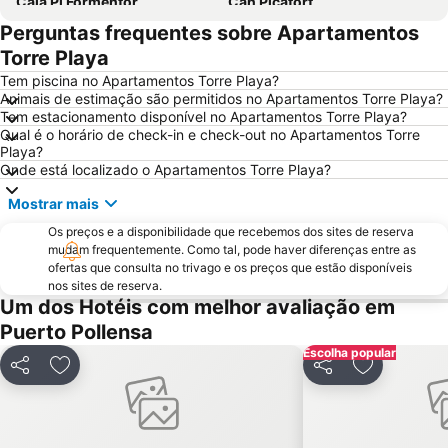
Cala Pi Formentor
Can Picafort
Perguntas frequentes sobre Apartamentos
Parc Natural de s'Albufera de Mallorca
Puerto de Valdemossa - Sa Marina
Torre Playa
S´Illot - Cala Moreja
Cala Agulla
Tem piscina no Apartamentos Torre Playa?
Arenal de sa Canova
Sant Jordi
Animais de estimação são permitidos no Apartamentos Torre Playa?
Tem estacionamento disponível no Apartamentos Torre Playa?
Platja des Morer Vermell
Cidade Romana de Pollentia
Qual é o horário de check-in e check-out no Apartamentos Torre
Club Náutico Cala Ratjada
Cala Deiá
Playa?
Onde está localizado o Apartamentos Torre Playa?
Playa Son Baulo
Santuário de Lluc
Mostrar mais
Cap Formentor
Son Espanyol
Os preços e a disponibilidade que recebemos dos sites de reserva
Playa Tamarells
Sant Joan
mudam frequentemente. Como tal, pode haver diferenças entre as
Hidropark
Serra de Tramontana
ofertas que consulta no trivago e os preços que estão disponíveis
nos sites de reserva.
Sa Font de Sa Cala
Platja de Canyamel
Um dos Hotéis com melhor avaliação em
Portocristo
Platja de l'Alcanada
Puerto Pollensa
Cala Torta
Calle de Sa lluna
Escolha popular
Partilhar
Adicionar aos favoritos
Partilhar
Adicionar a
Son Moll