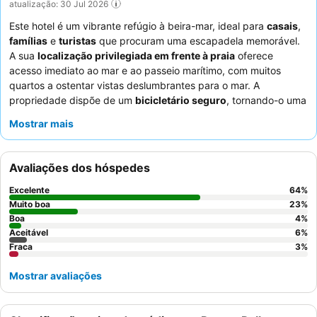
atualização: 30 Jul 2026
Este hotel é um vibrante refúgio à beira-mar, ideal para
casais
,
famílias
e
turistas
que procuram uma escapadela memorável.
A sua
localização privilegiada em frente à praia
oferece
acesso imediato ao mar e ao passeio marítimo, com muitos
quartos a ostentar vistas deslumbrantes para o mar. A
propriedade dispõe de um
bicicletário seguro
, tornando-o uma
base perfeita para os entusiastas do ciclismo. Os hóspedes
Mostrar mais
elogiam consistentemente a
equipe do hotel
pela sua simpatia
excecional e o
restaurante
pela excelente qualidade da comida
e ingredientes frescos. Para uma experiência mais relaxante,
Avaliações dos hóspedes
considere solicitar um quarto com
varanda
para desfrutar das
vistas e do ar fresco.
Excelente
64
%
Muito boa
23
%
Boa
4
%
Aceitável
6
%
Fraca
3
%
Mostrar avaliações