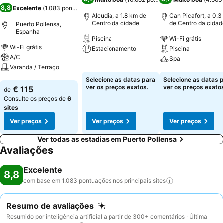
8,8
Excelente
(
1.083 pontuações
)
Alcudia, a 1.8 km de
Can Picafort, a 0.3
Centro da cidade
de Centro da cidad
Puerto Pollensa,
Espanha
Piscina
Wi-Fi grátis
Wi-Fi grátis
Estacionamento
Piscina
A/C
Spa
Varanda / Terraço
Ver preços
Ver preços
Selecione as datas para
Selecione as datas 
Ver preços
ver os preços exatos.
ver os preços exatos
€ 115
de
Consulte os preços de
6
sites
Ver preços
Ver preços
Ver preços
Ver todas as estadias em Puerto Pollensa
Avaliações
Excelente
8,8
com base em 1.083 pontuações nos principais
sites
Resumo de avaliações
Resumido por inteligência artificial a partir de 300+ comentários · Última