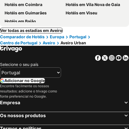
Hotéis em Coimbra
Hotéis em Vila Nova de Gaia
Hotéis em Guimarães
Hotéis em Viseu
Hotéis em Baião
Ver todas as estadias em Aveiro
Comparador de Hotéis
Europa
Portugal
Centro de Portugal
Aveiro
Aveiro Urban
Facebook
Twitter
Insta
Yo
Selecione o seu país
Adicionar no Google
Encontre facilmente os nossos
resultados: adicione o trivago como
fonte preferencial no Google.
Empresa
Os nossos produtos
Termos e políticas