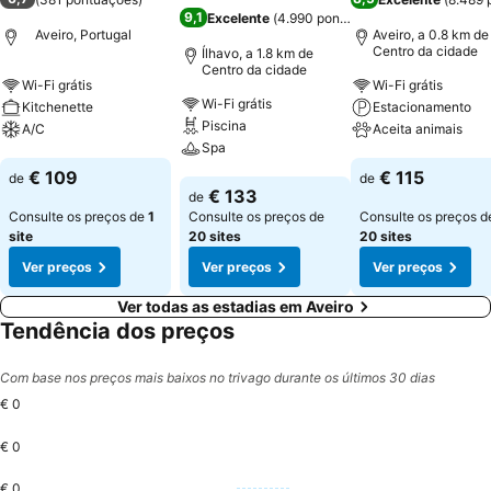
9,1
Excelente
(
4.990 pontuações
)
Aveiro, Portugal
Aveiro, a 0.8 km de
Centro da cidade
Ílhavo, a 1.8 km de
Centro da cidade
Wi-Fi grátis
Wi-Fi grátis
Wi-Fi grátis
Kitchenette
Estacionamento
Piscina
A/C
Aceita animais
Spa
Ver preços
Ver preços
€ 109
€ 115
de
de
Ver preços
€ 133
de
Consulte os preços de
1
Consulte os preços de
Consulte os preços d
site
20 sites
20 sites
Ver preços
Ver preços
Ver preços
Ver todas as estadias em Aveiro
Tendência dos preços
Com base nos preços mais baixos no trivago durante os últimos 30 dias
€ 0
€ 0
€ 0