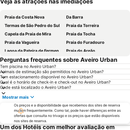
Veja as atrações nas imediações
Ampliar mapa
Praia da Costa Nova
Da Barra
Termas de São Pedro do Sul
Praia da Torreira
Capela da Praia de Mira
Praia da Tocha
Praia da Vagueira
Praia do Furadouro
Lagoa da Pateira de Fermentelos
Praia do Areão
Perguntas frequentes sobre Aveiro Urban
Europarque
Praia da Aguda
Tem piscina no Aveiro Urban?
Hotel Solverde Beach
Ria de Aveiro
Animais de estimação são permitidos no Aveiro Urban?
Paróquia Sagrada Família da Praia da Barra
Mata do Buçaco
Tem estacionamento disponível no Aveiro Urban?
Qual é o horário de check-in e check-out no Aveiro Urban?
Praia Fluvial dos Olhos da Fervença
Praia da Cortegaça
Onde está localizado o Aveiro Urban?
Casino de Espinho
Museu Militar do Buçaco
Mostrar mais
Universidade de Aveiro
Praia da Baía
Os preços e a disponibilidade que recebemos dos sites de reserva
Costa Nova Beach
Serra do Caramulo
mudam frequentemente. Como tal, pode haver diferenças entre as
ofertas que consulta no trivago e os preços que estão disponíveis
Dunas de Sao Jacinto
Gafanha da Boa Hora Beach
nos sites de reserva.
Um dos Hotéis com melhor avaliação em
Valadares Beach
Praia de Paramos