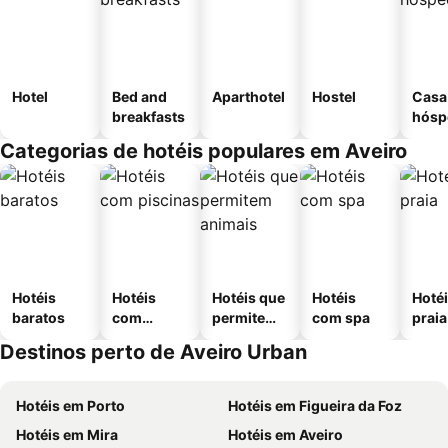
Hotel
Bed and
Aparthotel
Hostel
Casa
breakfasts
hósp
Categorias de hotéis populares em Aveiro
Hotéis
Hotéis
Hotéis que
Hotéis
Hotéi
baratos
com
permitem
com spa
praia
piscinas
animais
Destinos perto de Aveiro Urban
Hotéis em Porto
Hotéis em Figueira da Foz
Hotéis em Mira
Hotéis em Aveiro