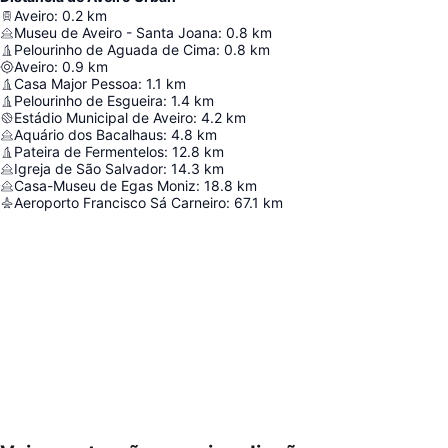
Aveiro
:
0.2
km
Museu de Aveiro - Santa Joana
:
0.8
km
Pelourinho de Aguada de Cima
:
0.8
km
Aveiro
:
0.9
km
Casa Major Pessoa
:
1.1
km
Pelourinho de Esgueira
:
1.4
km
Estádio Municipal de Aveiro
:
4.2
km
Aquário dos Bacalhaus
:
4.8
km
Pateira de Fermentelos
:
12.8
km
Igreja de São Salvador
:
14.3
km
Casa-Museu de Egas Moniz
:
18.8
km
Aeroporto Francisco Sá Carneiro
:
67.1
km