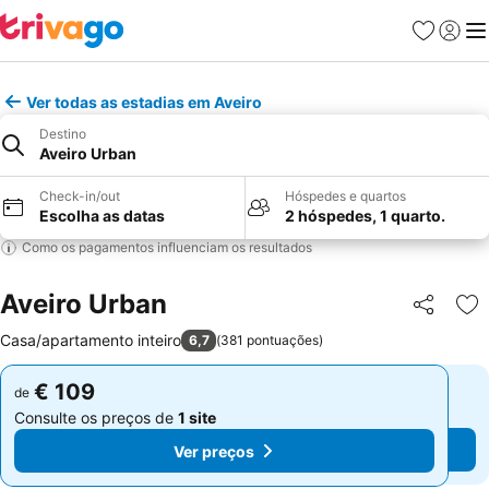
Favoritos
Iniciar
Me
Ver todas as estadias em Aveiro
Destino
Aveiro Urban
Check-in/out
Hóspedes e quartos
Escolha as datas
2 hóspedes, 1 quarto.
Como os pagamentos influenciam os resultados
Aveiro Urban
Partilhar
Ad
Casa/apartamento inteiro
6,7
(
381 pontuações
)
€ 109
€ 109
de
de
Consulte os preços de
1 site
Consulte os preços de
1 site
Ver preços
Ver preços