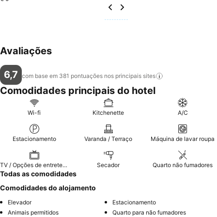
Avaliações
6,7
com base em 381 pontuações nos principais
sites
Comodidades principais do hotel
Wi-fi
Kitchenette
A/C
Estacionamento
Varanda / Terraço
Máquina de lavar roupa
TV / Opções de entretenimento
Secador
Quarto não fumadores
Todas as comodidades
Comodidades do alojamento
Elevador
Estacionamento
Animais permitidos
Quarto para não fumadores