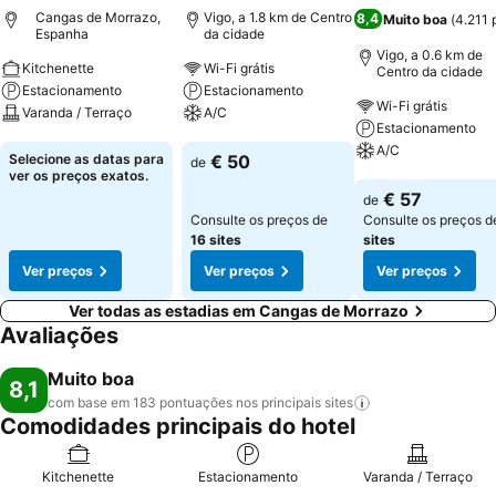
Cangas de Morrazo,
Vigo, a 1.8 km de Centro
8,4
Muito boa
(
4.211
Espanha
da cidade
Vigo, a 0.6 km de
Kitchenette
Wi-Fi grátis
Centro da cidade
Estacionamento
Estacionamento
Wi-Fi grátis
Varanda / Terraço
A/C
Estacionamento
A/C
Ver preços
Ver preços
Selecione as datas para
€ 50
de
ver os preços exatos.
Ver preços
€ 57
de
Consulte os preços de
Consulte os preços 
16 sites
sites
Ver preços
Ver preços
Ver preços
Ver todas as estadias em Cangas de Morrazo
Avaliações
Muito boa
8,1
com base em 183 pontuações nos principais
sites
Comodidades principais do hotel
Kitchenette
Estacionamento
Varanda / Terraço