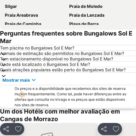
Silgar
Praia de Moledo
Praia Areabrava
Praia da Lanzada
Praia de Caminha
Playa de Barra
Perguntas frequentes sobre Bungalows Sol E
Vila Praia de Âncora
Praia Fluvial do Taboão
Mar
Vigo-Guixar
A Lanzada- O Espiñeiro
Tem piscina no Bungalows Sol E Mar?
Paseo Marítimo de Baiona
Luz
Animais de estimação são permitidos no Bungalows Sol E Mar?
Tem estacionamento disponível no Bungalows Sol E Mar?
Barrio de Samil
Recinto Ferial de Vigo
Onde está localizado o Bungalows Sol E Mar?
Praia da Foz do Minho
América
Quais atrações populares estão perto do Bungalows Sol E Mar?
Raxó
Patos
Mostrar mais
Puerto de Baiona
Montalvo
Os preços e a disponibilidade que recebemos dos sites de reserva
Puerto de Aldán
mudam frequentemente. Como tal, pode haver diferenças entre as
O Tombo do Gato ou da Fonte
ofertas que consulta no trivago e os preços que estão disponíveis
Moledo
Praia de Baltar
nos sites de reserva.
Um dos Hotéis com melhor avaliação em
Posto de Turismo de Valença do Minho
Porto de Vigo
Cangas de Morrazo
Puerto O Grove
Areas
Praia de Panxón
Praia de Lapamán
Partilhar
Adicionar aos favoritos
Partilhar
Adiciona