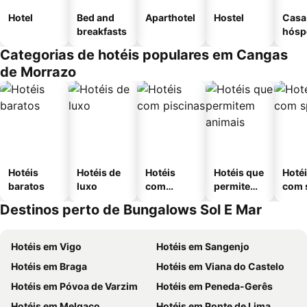
Hotel
Bed and
Aparthotel
Hostel
Casa
breakfasts
hósp
Categorias de hotéis populares em Cangas
de Morrazo
Hotéis
Hotéis de
Hotéis
Hotéis que
Hoté
baratos
luxo
com
permitem
com 
piscinas
animais
Destinos perto de Bungalows Sol E Mar
Hotéis em Vigo
Hotéis em Sangenjo
Hotéis em Braga
Hotéis em Viana do Castelo
Hotéis em Póvoa de Varzim
Hotéis em Peneda-Gerês
Hotéis em Melgaço
Hotéis em Ponte de Lima