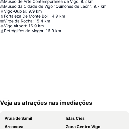
Museo de Arte Contemporánea de Vigo
:
9.2
km
Museo da Cidade de Vigo "Quiñones de León"
:
9.7
km
Vigo-Guixar
:
9.9
km
Fortaleza De Monte Boi
:
14.9
km
Virxe da Rocha
:
15.4
km
Vigo Airport
:
16.9
km
Petróglifos de Mogor
:
16.9
km
Veja as atrações nas imediações
Ampliar mapa
Praia de Samil
Islas Cíes
Areacova
Zona Centro Vigo