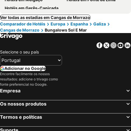
Hotéis em Gerês-Caniçada
Ver todas as estadias em Cangas de Morrazo
Comparador de Hotéis
Europa
Espanha
Galiza
Cangas de Morrazo
Bungalows Sol E Mar
Facebook
Twitter
Insta
Yo
Selecione o seu país
Adicionar no Google
Encontre facilmente os nossos
resultados: adicione o trivago como
fonte preferencial no Google.
Empresa
Os nossos produtos
Termos e políticas
Suporte