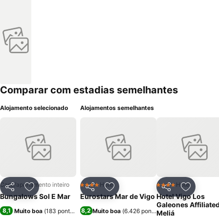
Comparar com estadias semelhantes
Alojamento selecionado
Alojamentos semelhantes
Casa/apartamento inteiro
Hotel
Hotel
4 Estrelas
4 Estrelas
Partilhar
Adicionar aos favoritos
Partilhar
Adicionar aos favoritos
Partilhar
Adicionar
Bungalows Sol E Mar
Eurostars Mar de Vigo
Hotel Vigo Los
Galeones Affiliate
8,1
8,2
Muito boa
(
183 pontuações
)
Muito boa
(
6.426 pontuações
)
Meliá