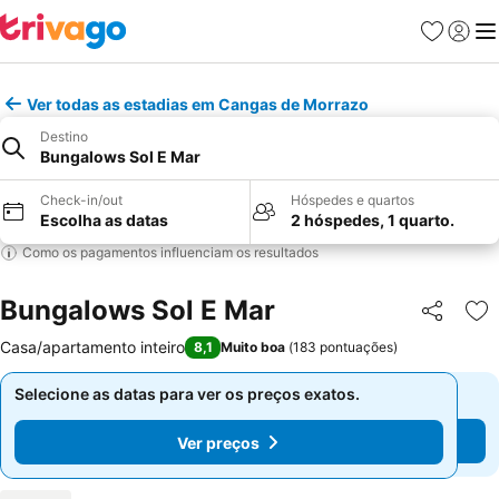
Favoritos
Iniciar
Me
Ver todas as estadias em Cangas de Morrazo
Destino
Bungalows Sol E Mar
Check-in/out
Hóspedes e quartos
Escolha as datas
2 hóspedes, 1 quarto.
Como os pagamentos influenciam os resultados
Bungalows Sol E Mar
Partilhar
Ad
Casa/apartamento inteiro
8,1
Muito boa
(
183 pontuações
)
Selecione as datas para ver os preços exatos.
Selecione as datas para ver os preços exatos.
Ver preços
Ver preços