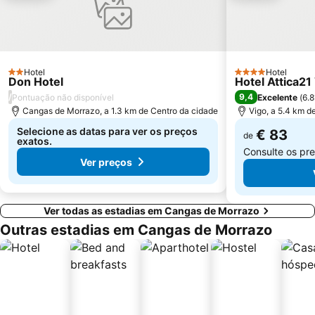
Paxariñas
Castelo de Salvaterra
do Vao
Bueu
Areal
Monasterio da Armenteira
Canelas
Praia da Punta
Hotel
Hotel
2 Estrelas
4 Estrelas
Don Hotel
Hotel Attica21
Puerto de Panxón
Parque Termal do Peso
/
9,4
Pontuação não disponível
Excelente
(
6.
Estación de Tren de Vigo
Plaza de América
Cangas de Morrazo, a 1.3 km de Centro da cidade
Vigo, a 5.4 km d
Nerga
Praia de Aguete
Selecione as datas para ver os preços
€ 83
de
exatos.
Centro Príncipe
Bus Station
Consulte os pr
Ver preços
Ver todas as estadias em Cangas de Morrazo
Outras estadias em Cangas de Morrazo