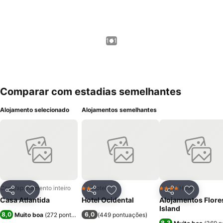
1 / 1
Comparar com estadias semelhantes
Alojamento selecionado
Alojamentos semelhantes
Casa/apartamento inteiro
Hotel
Hotel
2 Estrelas
4 Estrelas
Partilhar
Adicionar aos favoritos
Partilhar
Adicionar aos favoritos
Partilhar
Adicionar
Casa Atlantida
Hotel Ocidental
Alojamentos Flore
Island
8,0
6,0
Muito boa
(
272 pontuações
)
(
449 pontuações
)
8,3