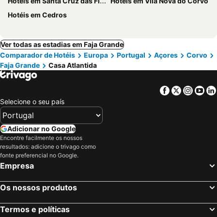
Hotéis em Santa Cruz das Flores
Hotéis em Vila Nova do Corvo
Hotéis em Cedros
Ver todas as estadias em Faja Grande
Comparador de Hotéis
Europa
Portugal
Açores
Corvo
Faja Grande
Casa Atlantida
Facebook
Twitter
Insta
Yo
Selecione o seu país
Adicionar no Google
Encontre facilmente os nossos
resultados: adicione o trivago como
fonte preferencial no Google.
Empresa
Os nossos produtos
Termos e políticas