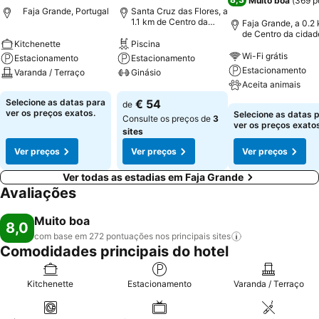
Muito boa
(
369 p
Faja Grande, Portugal
Santa Cruz das Flores, a
1.1 km de Centro da
Faja Grande, a 0.2
cidade
de Centro da cidad
Kitchenette
Piscina
Wi-Fi grátis
Estacionamento
Estacionamento
Estacionamento
Varanda / Terraço
Ginásio
Aceita animais
Ver preços
Ver preços
Selecione as datas para
€ 54
de
Ver preços
ver os preços exatos.
Selecione as datas 
Consulte os preços de
3
ver os preços exatos
sites
Ver preços
Ver preços
Ver preços
Ver todas as estadias em Faja Grande
Avaliações
Muito boa
8,0
com base em 272 pontuações nos principais
sites
Comodidades principais do hotel
Kitchenette
Estacionamento
Varanda / Terraço