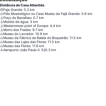
Distância de Casa Atlantida
Faja Grande
:
0.2
km
Pólo Museológico ou Casa Museu da Fajã Grande
:
0.6
km
Poço do Bacalhau
:
0.7
km
Moinho de água
:
3
km
Westernmost point of Europe
:
4.4
km
Morro dos Frades
:
9.7
km
Museu do Lavrador
:
10.9
km
Museu da Fábrica da Baleia do Boqueirão
:
11.5
km
Museu das Lajes das Flores
:
11.5
km
Museu das Flores
:
11.6
km
Aeroporto João Paulo Ii
:
520.3
km