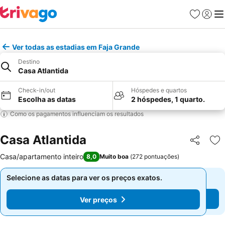
Favoritos
Iniciar
Me
Ver todas as estadias em Faja Grande
Destino
Casa Atlantida
Check-in/out
Hóspedes e quartos
Escolha as datas
2 hóspedes, 1 quarto.
Como os pagamentos influenciam os resultados
Casa Atlantida
Partilhar
Ad
Casa/apartamento inteiro
8,0
Muito boa
(
272 pontuações
)
Selecione as datas para ver os preços exatos.
Selecione as datas para ver os preços exatos.
Ver preços
Ver preços