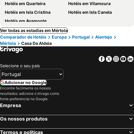
Hotéis em Quarteira
Hotéis em Vilamoura
Hotéis em Isla Cristina
Hotéis em Isla Canela
Hotéis em Ayamonte
Ver todas as estadias em Mértola
Comparador de Hotéis
Europa
Portugal
Alentejo
Mértola
Casa Da Aldeia
Facebook
Twitter
Insta
Yo
Selecione o seu país
Adicionar no Google
Encontre facilmente os nossos
resultados: adicione o trivago como
fonte preferencial no Google.
Empresa
Os nossos produtos
Termos e políticas