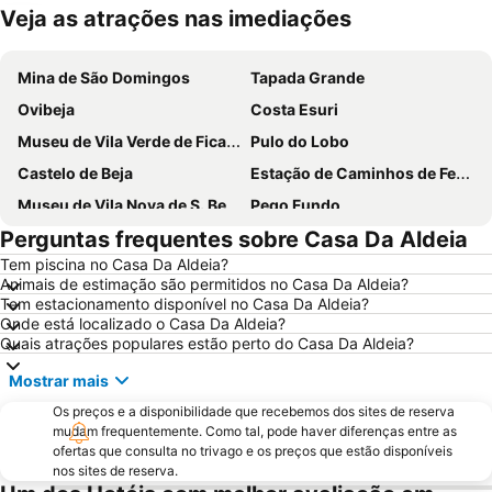
Veja as atrações nas imediações
Ampliar mapa
Mina de São Domingos
Tapada Grande
Ovibeja
Costa Esuri
Museu de Vila Verde de Ficalho
Pulo do Lobo
Castelo de Beja
Estação de Caminhos de Ferro de Beja
Museu de Vila Nova de S. Bento
Pego Fundo
Perguntas frequentes sobre Casa Da Aldeia
Núcleo Museológico de Cachopo
Feria de Agosto
Tem piscina no Casa Da Aldeia?
Animais de estimação são permitidos no Casa Da Aldeia?
Tem estacionamento disponível no Casa Da Aldeia?
Onde está localizado o Casa Da Aldeia?
Quais atrações populares estão perto do Casa Da Aldeia?
Mostrar mais
Os preços e a disponibilidade que recebemos dos sites de reserva
mudam frequentemente. Como tal, pode haver diferenças entre as
ofertas que consulta no trivago e os preços que estão disponíveis
nos sites de reserva.