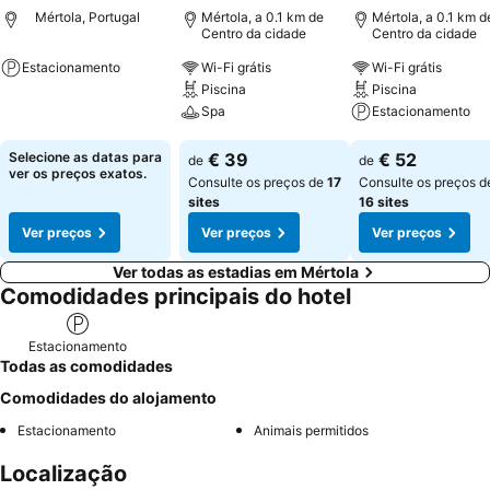
Mértola, Portugal
Mértola, a 0.1 km de
Mértola, a 0.1 km d
Centro da cidade
Centro da cidade
Estacionamento
Wi-Fi grátis
Wi-Fi grátis
Piscina
Piscina
Ver preços
Spa
Estacionamento
Ver preços
Ver preços
Selecione as datas para
€ 39
€ 52
de
de
ver os preços exatos.
Consulte os preços de
17
Consulte os preços d
sites
16 sites
Ver preços
Ver preços
Ver preços
Ver todas as estadias em Mértola
Comodidades principais do hotel
Estacionamento
Todas as comodidades
Comodidades do alojamento
Estacionamento
Animais permitidos
Localização