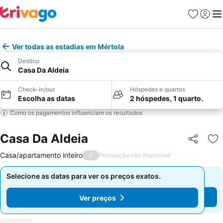
Favoritos
Iniciar
Me
Ver todas as estadias em Mértola
Destino
Casa Da Aldeia
Check-in/out
Hóspedes e quartos
Escolha as datas
2 hóspedes, 1 quarto.
Como os pagamentos influenciam os resultados
Casa Da Aldeia
Partilhar
Ad
Casa/apartamento inteiro
/
Pontuação não disponível
Selecione as datas para ver os preços exatos.
Selecione as datas para ver os preços exatos.
Ver preços
Ver preços