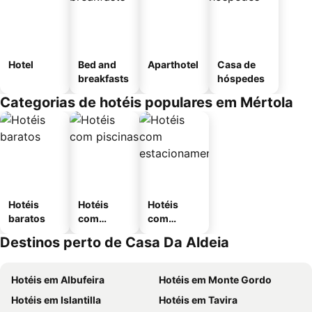
Hotel
Bed and
Aparthotel
Casa de
breakfasts
hóspedes
Categorias de hotéis populares em Mértola
Hotéis
Hotéis
Hotéis
baratos
com
com
piscinas
estaciona
Destinos perto de Casa Da Aldeia
mento
Hotéis em Albufeira
Hotéis em Monte Gordo
Hotéis em Islantilla
Hotéis em Tavira