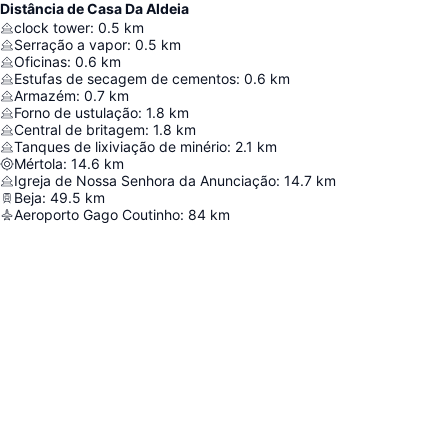
Distância de Casa Da Aldeia
clock tower
:
0.5
km
Serração a vapor
:
0.5
km
Oficinas
:
0.6
km
Estufas de secagem de cementos
:
0.6
km
Armazém
:
0.7
km
Forno de ustulação
:
1.8
km
Central de britagem
:
1.8
km
Tanques de lixiviação de minério
:
2.1
km
Mértola
:
14.6
km
Igreja de Nossa Senhora da Anunciação
:
14.7
km
Beja
:
49.5
km
Aeroporto Gago Coutinho
:
84
km