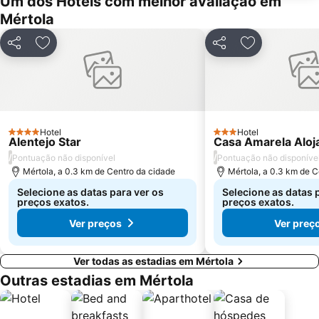
Um dos Hotéis com melhor avaliação em
Mértola
Partilhar
Adicionar aos favoritos
Partilhar
Adicionar aos
Hotel
Hotel
4 Estrelas
3 Estrelas
Alentejo Star
Casa Amarela Aloj
/
/
Pontuação não disponível
Pontuação não disponíve
Mértola, a 0.3 km de Centro da cidade
Mértola, a 0.3 km de C
Selecione as datas para ver os
Selecione as datas 
preços exatos.
preços exatos.
Ver preços
Ver preç
Ver todas as estadias em Mértola
Outras estadias em Mértola