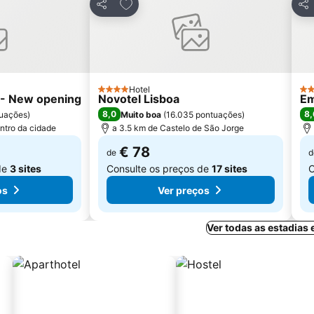
avoritos
Adicionar aos favoritos
Partilhar
Par
Hotel
4 Estrelas
3 E
l - New opening
Novotel Lisboa
Em
8,0
8,
uações
)
Muito boa
(
16.035 pontuações
)
ntro da cidade
a 3.5 km de Castelo de São Jorge
€ 78
de
d
de
3 sites
Consulte os preços de
17 sites
C
os
Ver preços
Ver todas as estadias