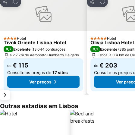
Adicionar aos favoritos
Adicionar aos f
Partilhar
Partilhar
Hotel
Hotel
4 Estrelas
5 Estrelas
Tivoli Oriente Lisboa Hotel
Olivia Lisboa Hote
8,7
9,1
Excelente
(
18.044 pontuações
)
Excelente
(
385 pont
a 2.7 km de Aeroporto Humberto Delgado
Lisboa, a 0.4 km de Ce
€ 115
€ 203
de
de
Consulte os preços de
17 sites
Consulte os preços 
Ver preços
Ver preç
Outras estadias em Lisboa