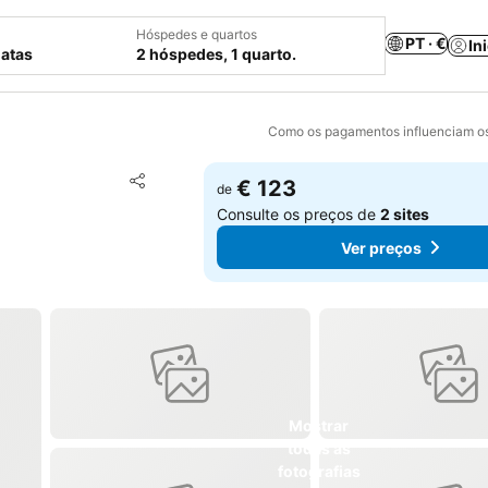
Hóspedes e quartos
PT · €
In
datas
2 hóspedes, 1 quarto.
Como os pagamentos influenciam os
Adicionar aos favoritos
€ 123
de
Partilhar
Consulte os preços de
2 sites
Ver preços