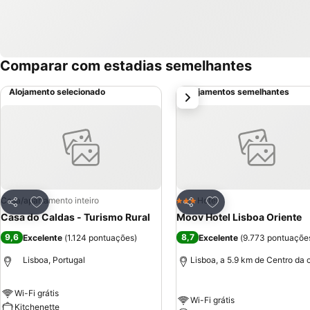
Comparar com estadias semelhantes
Alojamento selecionado
Alojamentos semelhantes
próximo
Adicionar aos favoritos
Adicionar aos favor
Casa/apartamento inteiro
Hotel
3 Estrelas
Partilhar
Partilhar
Casa do Caldas - Turismo Rural
Moov Hotel Lisboa Oriente
9,6
8,7
Excelente
(
1.124 pontuações
)
Excelente
(
9.773 pontuaçõe
Lisboa, Portugal
Lisboa, a 5.9 km de Centro da 
Wi-Fi grátis
Wi-Fi grátis
Kitchenette