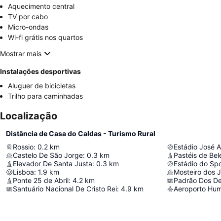
Aquecimento central
TV por cabo
Micro-ondas
Wi-fi grátis nos quartos
Mostrar mais
Instalações desportivas
Aluguer de bicicletas
Trilho para caminhadas
Localização
Distância de Casa do Caldas - Turismo Rural
Rossio
:
0.2
km
Estádio José A
Castelo De São Jorge
:
0.3
km
Pastéis de Be
Elevador De Santa Justa
:
0.3
km
Estádio do Spo
Lisboa
:
1.9
km
Mosteiro dos 
Ponte 25 de Abril
:
4.2
km
Padrão Dos D
Santuário Nacional De Cristo Rei
:
4.9
km
Aeroporto Hu