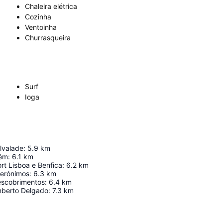
Chaleira elétrica
Cozinha
Ventoinha
Churrasqueira
Surf
Ioga
lvalade
:
5.9
km
lém
:
6.1
km
rt Lisboa e Benfica
:
6.2
km
Jerónimos
:
6.3
km
escobrimentos
:
6.4
km
mberto Delgado
:
7.3
km