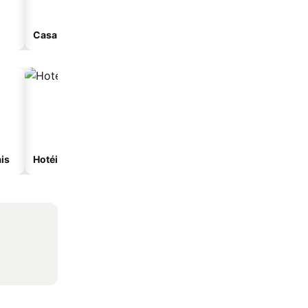
Casa de hóspedes
Aparthotel
is
Hotéis com spa
Hotéis na praia