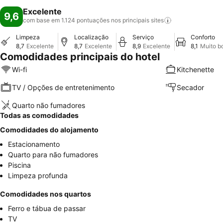
Excelente
9,6
com base em 1.124 pontuações nos principais
sites
Limpeza
Localização
Serviço
Conforto
8,7
Excelente
8,7
Excelente
8,9
Excelente
8,1
Muito b
Comodidades principais do hotel
Wi-fi
Kitchenette
TV / Opções de entretenimento
Secador
Quarto não fumadores
Todas as comodidades
Comodidades do alojamento
Estacionamento
Quarto para não fumadores
Piscina
Limpeza profunda
Comodidades nos quartos
Ferro e tábua de passar
TV