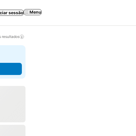
Menu
iciar sessão
 resultados