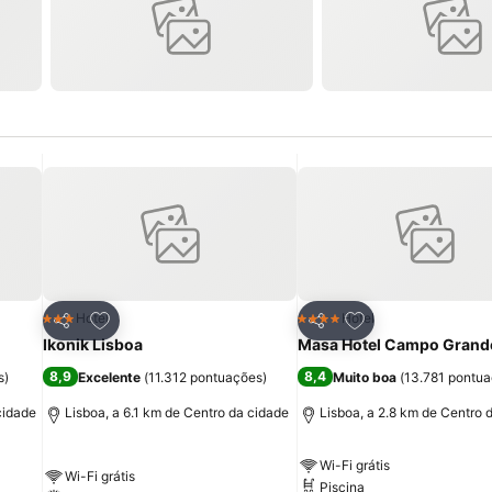
itos
Adicionar aos favoritos
Adicionar aos fav
Hotel
Hotel
3 Estrelas
4 Estrelas
Partilhar
Partilhar
Ikonik Lisboa
Masa Hotel Campo Grand
8,9
8,4
s
)
Excelente
(
11.312 pontuações
)
Muito boa
(
13.781 pontu
cidade
Lisboa, a 6.1 km de Centro da cidade
Lisboa, a 2.8 km de Centro 
Wi-Fi grátis
Wi-Fi grátis
Piscina