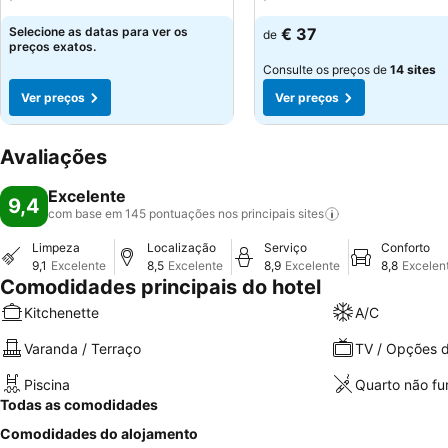
Selecione as datas para ver os
€ 37
de
preços exatos.
Consulte os preços de
14 sites
Ver preços
Ver preços
Avaliações
Excelente
9,4
com base em 145 pontuações nos principais
sites
Limpeza
Localização
Serviço
Conforto
9,1
Excelente
8,5
Excelente
8,9
Excelente
8,8
Excelen
Comodidades principais do hotel
Kitchenette
A/C
Varanda / Terraço
TV / Opções d
Piscina
Quarto não f
Todas as comodidades
Comodidades do alojamento