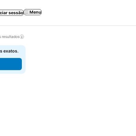
Menu
iciar sessão
 resultados
s exatos.