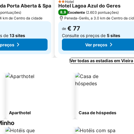
Hotel
2 Estrelas
 da Porta Aberta & Spa
Hotel Lagoa Azul do Geres
8,9
 pontuações
)
Excelente
(
2.603 pontuações
)
4 km de Centro da cidade
Peneda-Gerês, a 3.0 km de Centro da ci
€ 77
de
os de
13 sites
Consulte os preços de
5 sites
 preços
Ver preços
Ver todas as estadias em Vieir
Aparthotel
Casa de hóspedes
Minho