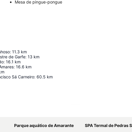
Mesa de pingue-pongue
nhoso
:
11.3
km
stre de Garfe
:
13
km
do
:
16.1
km
 Amares
:
16.6
km
km
cisco Sá Carneiro
:
60.5
km
Ampliar mapa
Parque aquático de Amarante
SPA Termal de Pedras 