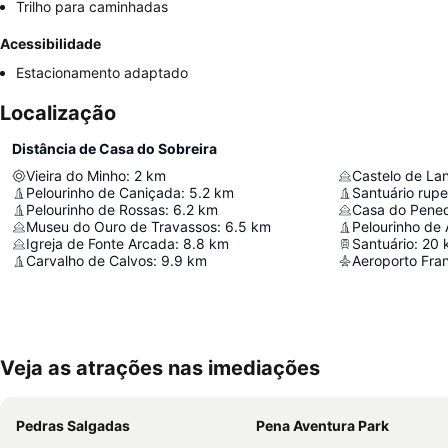
Trilho para caminhadas
Acessibilidade
Estacionamento adaptado
Localização
Distância de Casa do Sobreira
Vieira do Minho
:
2
km
Castelo de La
Pelourinho de Caniçada
:
5.2
km
Santuário rupe
Pelourinho de Rossas
:
6.2
km
Casa do Pene
Museu do Ouro de Travassos
:
6.5
km
Pelourinho de
Igreja de Fonte Arcada
:
8.8
km
Santuário
:
20
Carvalho de Calvos
:
9.9
km
Aeroporto Fran
Veja as atrações nas imediações
Pedras Salgadas
Pena Aventura Park