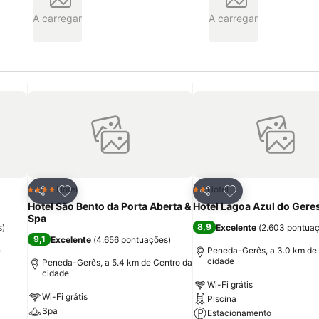
A carregar
A carregar
itos
Adicionar aos favoritos
Adicionar aos fav
Hotel
Hotel
4 Estrelas
2 Estrelas
Partilhar
Partilhar
Hotel São Bento da Porta Aberta &
Hotel Lagoa Azul do Gere
Spa
8,9
s
)
Excelente
(
2.603 pontua
9,1
Excelente
(
4.656 pontuações
)
e
Peneda-Gerês, a 3.0 km de
cidade
Peneda-Gerês, a 5.4 km de Centro da
cidade
Wi-Fi grátis
Wi-Fi grátis
Piscina
Spa
Estacionamento