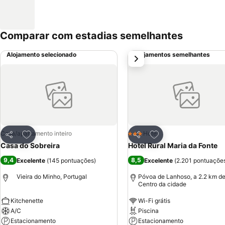
Comparar com estadias semelhantes
Alojamento selecionado
Alojamentos semelhantes
próximo
Adicionar aos favoritos
Adicionar aos favor
Casa/apartamento inteiro
Hotel
3 Estrelas
Partilhar
Partilhar
Casa do Sobreira
Hotel Rural Maria da Fonte
9,4
8,5
Excelente
(
145 pontuações
)
Excelente
(
2.201 pontuaçõe
Vieira do Minho, Portugal
Póvoa de Lanhoso, a 2.2 km d
Centro da cidade
Kitchenette
Wi-Fi grátis
A/C
Piscina
Estacionamento
Estacionamento