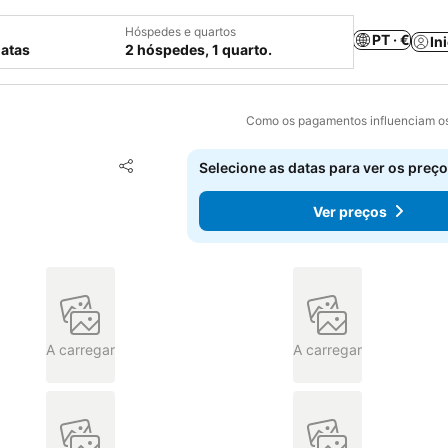
Hóspedes e quartos
PT · €
In
datas
2 hóspedes, 1 quarto.
Como os pagamentos influenciam os
Adicionar aos favoritos
Selecione as datas para ver os preço
Partilhar
Ver preços
A carregar
A carregar