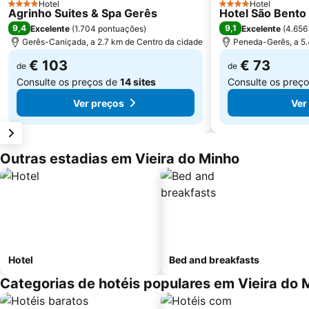
Hotel
Hotel
4 Estrelas
4 Estrelas
Agrinho Suites & Spa Gerês
Hotel São Bento
9,4
9,1
Excelente
(
1.704 pontuações
)
Excelente
(
4.656
Gerês-Caniçada, a 2.7 km de Centro da cidade
Peneda-Gerês, a 5.
€ 103
€ 73
de
de
Consulte os preços de
14 sites
Consulte os preç
Ver preços
Ver
Outras estadias em Vieira do Minho
Hotel
Bed and breakfasts
Categorias de hotéis populares em Vieira do 