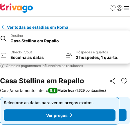
Favoritos
Iniciar
Me
Ver todas as estadias em Roma
Destino
Casa Stellina em Rapallo
Check-in/out
Hóspedes e quartos
Escolha as datas
2 hóspedes, 1 quarto.
Como os pagamentos influenciam os resultados
Casa Stellina em Rapallo
Partilhar
Ad
Casa/apartamento inteiro
8,3
Muito boa
(
1.629 pontuações
)
Selecione as datas para ver os preços exatos.
Selecione as datas para ver os preços exatos.
Ver preços
Ver preços