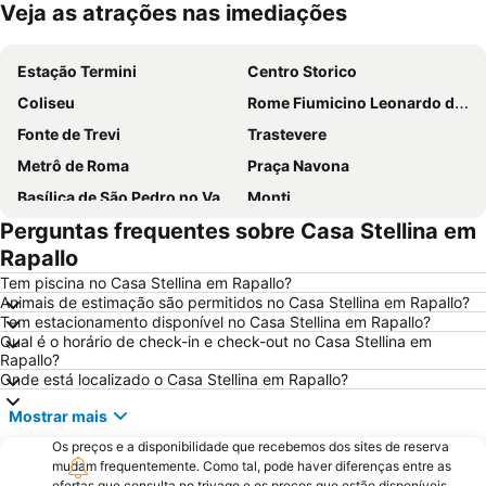
Veja as atrações nas imediações
Ampliar mapa
Estação Termini
Centro Storico
Coliseu
Rome Fiumicino Leonardo da Vinci International Airport
Fonte de Trevi
Trastevere
Metrô de Roma
Praça Navona
Basílica de São Pedro no Vaticano
Monti
Perguntas frequentes sobre Casa Stellina em
Termini Metro Station
Praça de Espanha
Rapallo
Prati
Panteão
Tem piscina no Casa Stellina em Rapallo?
Basílica de Santa Maria Maggiore
Barberini - Fontana di Trevi Metro Station
Animais de estimação são permitidos no Casa Stellina em Rapallo?
Tem estacionamento disponível no Casa Stellina em Rapallo?
International Airport Roma Ciampino
Praça de São Pedro
Qual é o horário de check-in e check-out no Casa Stellina em
Trevi
Ostia
Rapallo?
Onde está localizado o Casa Stellina em Rapallo?
Lungotevere Castello & Vaticano
Via del Corso
Mostrar mais
Museu Vaticano
Termas de Caracala
Os preços e a disponibilidade que recebemos dos sites de reserva
Colosseo Metro Station
Spagna Metro Station
mudam frequentemente. Como tal, pode haver diferenças entre as
Estádio Olímpico de Roma
Parioli
ofertas que consulta no trivago e os preços que estão disponíveis