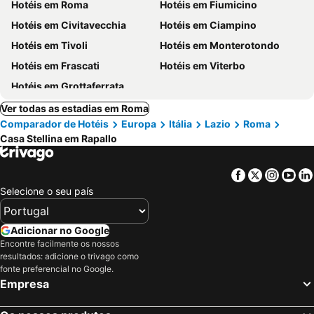
Hotéis em Roma
Hotéis em Fiumicino
Hotéis em Civitavecchia
Hotéis em Ciampino
Hotéis em Tivoli
Hotéis em Monterotondo
Hotéis em Frascati
Hotéis em Viterbo
Hotéis em Grottaferrata
Ver todas as estadias em Roma
Comparador de Hotéis
Europa
Itália
Lazio
Roma
Casa Stellina em Rapallo
Facebook
Twitter
Insta
Yo
Selecione o seu país
Adicionar no Google
Encontre facilmente os nossos
resultados: adicione o trivago como
fonte preferencial no Google.
Empresa