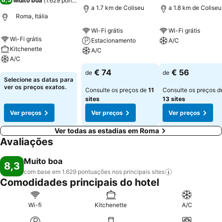
Muito boa
(
1.629 pontuações
)
a 1.7 km de Coliseu
a 1.8 km de Coliseu
Roma, Itália
Wi-Fi grátis
Wi-Fi grátis
Wi-Fi grátis
Estacionamento
A/C
Kitchenette
A/C
A/C
Ver preços
Ver preços
€ 74
€ 56
de
de
Ver preços
Selecione as datas para
ver os preços exatos.
Consulte os preços de
11
Consulte os preços d
sites
13 sites
Ver preços
Ver preços
Ver preços
Ver todas as estadias em Roma
Avaliações
Muito boa
8,3
com base em 1.629 pontuações nos principais
sites
Comodidades principais do hotel
Wi-fi
Kitchenette
A/C