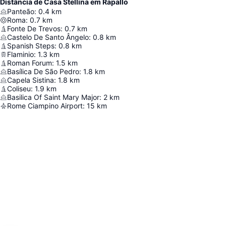
Distância de Casa Stellina em Rapallo
Panteão
:
0.4
km
Roma
:
0.7
km
Fonte De Trevos
:
0.7
km
Castelo De Santo Ângelo
:
0.8
km
Spanish Steps
:
0.8
km
Flaminio
:
1.3
km
Roman Forum
:
1.5
km
Basílica De São Pedro
:
1.8
km
Capela Sistina
:
1.8
km
Coliseu
:
1.9
km
Basilica Of Saint Mary Major
:
2
km
Rome Ciampino Airport
:
15
km