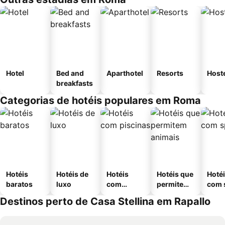
Hotel
Bed and
Aparthotel
Resorts
Host
breakfasts
Categorias de hotéis populares em Roma
Hotéis
Hotéis de
Hotéis
Hotéis que
Hoté
baratos
luxo
com
permitem
com 
piscinas
animais
Destinos perto de Casa Stellina em Rapallo