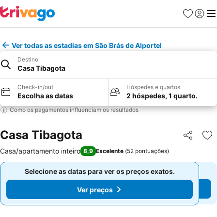
Favoritos
Iniciar
Me
Ver todas as estadias em São Brás de Alportel
Destino
Casa Tibagota
Check-in/out
Hóspedes e quartos
Escolha as datas
2 hóspedes, 1 quarto.
Como os pagamentos influenciam os resultados
Casa Tibagota
Partilhar
Ad
Casa/apartamento inteiro
8,9
Excelente
(
52 pontuações
)
Selecione as datas para ver os preços exatos.
Selecione as datas para ver os preços exatos.
Ver preços
Ver preços