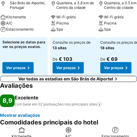
São Brás de Alportel,
Quarteira, a 3.8 km de
Quarteira, a 0.5 km
Portugal
Centro da cidade
Centro da cidade
Kitchenette
Wi-Fi grátis
Wi-Fi grátis
A/C
Piscina
Piscina
Estacionamento
Spa
Spa
Ver preços
Ver preços
Ver preços
Selecione as datas para
Consulte os preços de
Consulte os preços d
ver os preços exatos.
13 sites
18 sites
€ 103
€ 69
De
De
Ver preços
Ver preços
Ver preços
Ver todas as estadias em São Brás de Alportel
Avaliações
Excelente
8,9
com base em 52 pontuações nos principais
sites
Mostrar avaliações
Comodidades principais do hotel
Kitchenette
A/C
Estacionamento