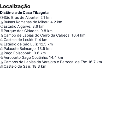
Localização
Distância de Casa Tibagota
São Brás de Alportel
:
2.1
km
Ruínas Romanas de Milreu
:
4.2
km
Estádio Algarve
:
8.6
km
Parque das Cidades
:
9.8
km
Campo de Lapiás do Cerro da Cabeça
:
10.4
km
Castelo de Loulé
:
11.4
km
Estádio de São Luís
:
12.5
km
Palacete Belmarço
:
13.5
km
Paço Episcopal
:
13.6
km
Aeroporto Gago Coutinho
:
14.4
km
Campos de Lapiás da Varejota e Barrocal da Tôr
:
16.7
km
Castelo de Salir
:
18.3
km