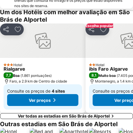
ofertas que consulta no trivago e os preços que estão disponíveis
Estádio Algarve
Inatel Beach
nos sites de reserva.
Um dos Hotéis com melhor avaliação em São
Marina de Albufeira
AlgarveShopping
Brás de Alportel
Praia da Ilha do Farol
Ferreiras
Escolha popular
Praia Verde
Aqualand Algarve
Partilhar
Adicionar aos favoritos
Partilhar
Adicionar aos
Areias de São João
Cacela Velha Beach
Praia do Ancão
Avenida Marginal de Monte Gordo
Sesmarias
Aveiros
Paderne
Punta de Moral
Hotel
Hotel
3 Estrelas
2 Estrelas
Rialgarve
ibis Faro Algarve
Barra da Fuseta Beach
Praia Maria Luísa
7,7
8,1
Boa
(
1.861 pontuações
)
Muito boa
(
7.405 po
Vale De Parra
Galé Leste
Faro, a 2.9 km de Centro da cidade
Montenegro, a 1.4 km 
Quinta da Balaia
Estação de Caminhos de Ferro de Faro
Consulte os preços de
4 sites
Consulte os preços 
De
De
Ayamonte
Parque Natural da Ría Formosa
Ver preços
Ver preç
€ 51
€ 56
Praia da Rocha Baixinha
Igreja Matriz de Algoz
Ver todas as estadias em São Brás de Alportel
Outras estadias em São Brás de Alportel