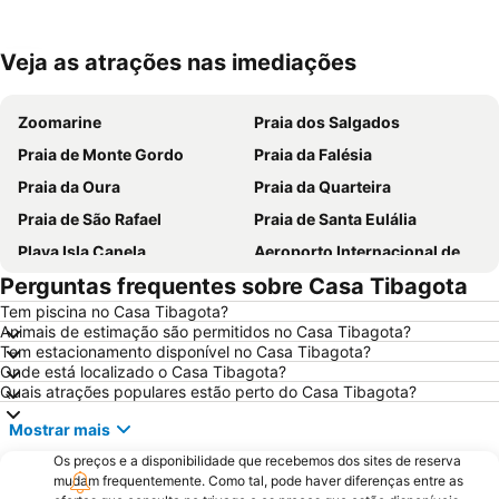
Veja as atrações nas imediações
Ampliar mapa
Zoomarine
Praia dos Salgados
Praia de Monte Gordo
Praia da Falésia
Praia da Oura
Praia da Quarteira
Praia de São Rafael
Praia de Santa Eulália
Playa Isla Canela
Aeroporto Internacional de Faro - Gago Coutinho
Perguntas frequentes sobre Casa Tibagota
Praia da Galé
Praia dos Pescadores
Tem piscina no Casa Tibagota?
Vilamoura Marina
Praia da Manta Rota
Animais de estimação são permitidos no Casa Tibagota?
Praia da Ilha da Armona
Balaia Golf Village
Tem estacionamento disponível no Casa Tibagota?
Onde está localizado o Casa Tibagota?
Praia da Ilha de Tavira
Praia do Barril
Quais atrações populares estão perto do Casa Tibagota?
de Armação de Pera
Aldeia das Açoteias
Mostrar mais
Montechoro
Fuseta(Mar) Beach
Os preços e a disponibilidade que recebemos dos sites de reserva
De Vilamoura
Olhos de Água
mudam frequentemente. Como tal, pode haver diferenças entre as