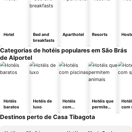
Hotel
Bed and
Aparthotel
Resorts
Host
breakfasts
Categorias de hotéis populares em São Brás
de Alportel
Hotéis
Hotéis de
Hotéis
Hotéis que
Hoté
baratos
luxo
com
permitem
com 
piscinas
animais
Destinos perto de Casa Tibagota