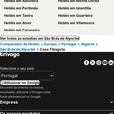
Hotéis em Albufeira
Hotéis em Monte Gordo
Hotéis em Portimão
Hotéis em Islantilla
Hotéis em Tavira
Hotéis em Quarteira
Hotéis em Alvor
Hotéis em Vilamoura
Hotéis em Carvoeiro
Ver todas as estadias em São Brás de Alportel
Comparador de Hotéis
Europa
Portugal
Algarve
São Brás de Alportel
Casa Tibagota
Facebook
Twitter
Insta
Yo
Selecione o seu país
Adicionar no Google
Encontre facilmente os nossos
resultados: adicione o trivago como
fonte preferencial no Google.
Empresa
Os nossos produtos