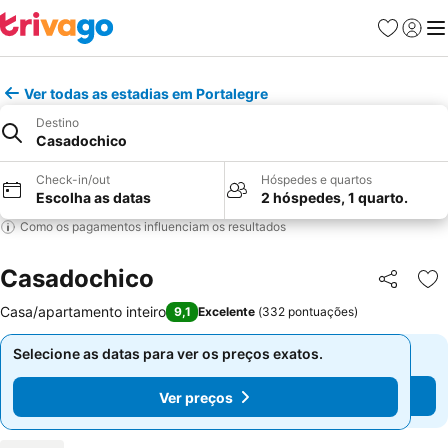
Favoritos
Iniciar
Me
Ver todas as estadias em Portalegre
Destino
Casadochico
Check-in/out
Hóspedes e quartos
Escolha as datas
2 hóspedes, 1 quarto.
Como os pagamentos influenciam os resultados
Casadochico
Partilhar
Ad
Casa/apartamento inteiro
9,1
Excelente
(
332 pontuações
)
Selecione as datas para ver os preços exatos.
Selecione as datas para ver os preços exatos.
Ver preços
Ver preços