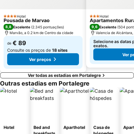
Hotel
Hotel
4 Estrelas
3 Estrelas
Pousada de Marvao
Apartamentos Rura
8,8
9,6
Excelente
(
2.345 pontuações
)
Excelente
(
504 pon
Marvão, a 0.2 km de Centro da cidade
Valencia de Alcántara,
Selecione as datas 
€ 89
de
exatos.
Consulte os preços de
18 sites
Ver p
Ver preços
Ver todas as estadias em Portalegre
Outras estadias em Portalegre
Hotel
Bed and
Aparthotel
Casa de
Apar
breakfasts
hóspedes