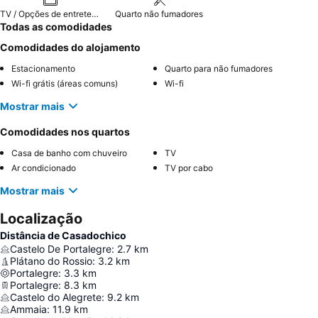
TV / Opções de entretenimento
Quarto não fumadores
Todas as comodidades
Comodidades do alojamento
Estacionamento
Quarto para não fumadores
Wi-fi grátis (áreas comuns)
Wi-fi
Mostrar mais
Comodidades nos quartos
Casa de banho com chuveiro
TV
Ar condicionado
TV por cabo
Mostrar mais
Localização
Distância de Casadochico
Castelo De Portalegre
:
2.7
km
Plátano do Rossio
:
3.2
km
Portalegre
:
3.3
km
Portalegre
:
8.3
km
Castelo do Alegrete
:
9.2
km
Ammaia
:
11.9
km