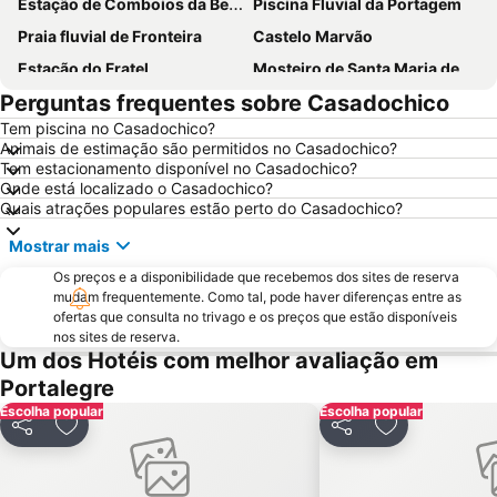
Estação de Comboios da Beirã
Piscina Fluvial da Portagem
Praia fluvial de Fronteira
Castelo Marvão
Estação do Fratel
Mosteiro de Santa Maria de Flor da Rosa
Perguntas frequentes sobre Casadochico
Parque Aquático do Crato
Castelo de Elvas
Tem piscina no Casadochico?
Ponte Romana da Portagem
Central de Camionagem de Estremoz
Animais de estimação são permitidos no Casadochico?
Igreja da Aldeia Velha
Centro Lazer da Portagem
Tem estacionamento disponível no Casadochico?
Onde está localizado o Casadochico?
Igreja do Convento de Santo António
Forte de Santa Luzia
Quais atrações populares estão perto do Casadochico?
Piscinas Municipais de Elvas
Estátua de Don Pedro V
Mostrar mais
Villa Lusitano-Romana de Torre de Palma
Casa Amarela
Os preços e a disponibilidade que recebemos dos sites de reserva
Igreja Matriz de Santo António das Areias
Estação de Caminhos de Ferro de Castelo de Vide
mudam frequentemente. Como tal, pode haver diferenças entre as
ofertas que consulta no trivago e os preços que estão disponíveis
Casa Emblemática da Rua de Olivença
Fonte da Vila
nos sites de reserva.
Um dos Hotéis com melhor avaliação em
Garrison Border Town of Elvas
El Cristo
Portalegre
Valencia de Alcántara
Escolha popular
Escolha popular
Partilhar
Adicionar aos favoritos
Partilhar
Adicionar aos