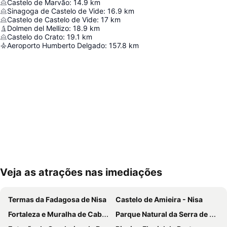
Castelo de Marvão
:
14.9
km
Sinagoga de Castelo de Vide
:
16.9
km
Castelo de Castelo de Vide
:
17
km
Dolmen del Mellizo
:
18.9
km
Castelo do Crato
:
19.1
km
Aeroporto Humberto Delgado
:
157.8
km
Veja as atrações nas imediações
Ampliar mapa
Termas da Fadagosa de Nisa
Castelo de Amieira - Nisa
Fortaleza e Muralha de Cabeço de Vide
Parque Natural da Serra de São Mamede