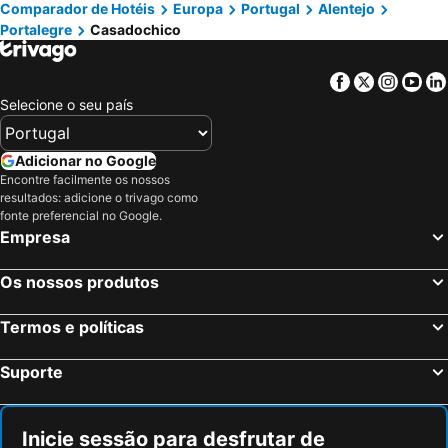
Comparador de Hotéis
Europa
Portugal
Alentejo
Portalegre
Casadochico
Facebook
Twitter
Insta
Yo
Selecione o seu país
Adicionar no Google
Encontre facilmente os nossos
resultados: adicione o trivago como
fonte preferencial no Google.
Empresa
Os nossos produtos
Termos e políticas
Suporte
Inicie sessão para desfrutar de