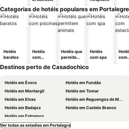
Categorias de hotéis populares em Portalegre
Hotéis
Hotéis
Hotéis que
Hotéis
Hoté
baratos
com
permitem
com spa
com
piscinas
animais
esta
Destinos perto de Casadochico
ment
Hotéis em Évora
Hotéis em Fundão
Hotéis em Montargil
Hotéis em Tomar
Hotéis em Elvas
Hotéis em Reguengos de Monsaraz
Hotéis em Badajoz
Hotéis em Castelo Branco
Hotéis em Estremoz
Ver todas as estadias em Portalegre