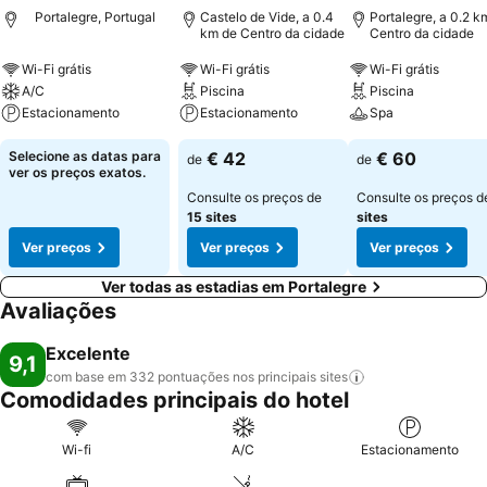
Portalegre, Portugal
Castelo de Vide, a 0.4
Portalegre, a 0.2 k
km de Centro da cidade
Centro da cidade
Wi-Fi grátis
Wi-Fi grátis
Wi-Fi grátis
A/C
Piscina
Piscina
Estacionamento
Estacionamento
Spa
Selecione as datas para
€ 42
€ 60
de
de
ver os preços exatos.
Consulte os preços de
Consulte os preços 
15 sites
sites
Ver preços
Ver preços
Ver preços
Ver todas as estadias em Portalegre
Avaliações
Excelente
9,1
com base em 332 pontuações nos principais
sites
Comodidades principais do hotel
Wi-fi
A/C
Estacionamento