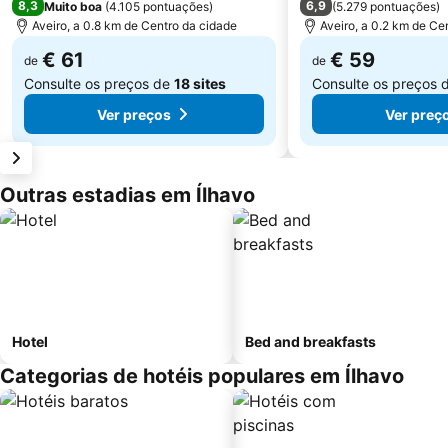
8,3
6,9
Muito boa
(
4.105 pontuações
)
(
5.279 pontuações
)
Aveiro, a 0.8 km de Centro da cidade
Aveiro, a 0.2 km de Ce
€ 61
€ 59
de
de
Consulte os preços de
18 sites
Consulte os preços 
Ver preços
Ver preç
Outras estadias em Ílhavo
Hotel
Bed and breakfasts
Categorias de hotéis populares em Ílhavo