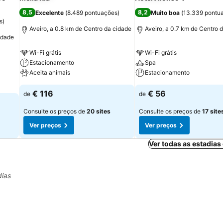
8,5
8,2
Excelente
(
8.489 pontuações
)
Muito boa
(
13.339 pontu
s
)
Aveiro, a 0.8 km de Centro da cidade
Aveiro, a 0.7 km de Centro 
cidade
Wi-Fi grátis
Wi-Fi grátis
Estacionamento
Spa
Aceita animais
Estacionamento
€ 116
€ 56
de
de
Consulte os preços de
20 sites
Consulte os preços de
17 site
Ver preços
Ver preços
Ver todas as estadias
dias