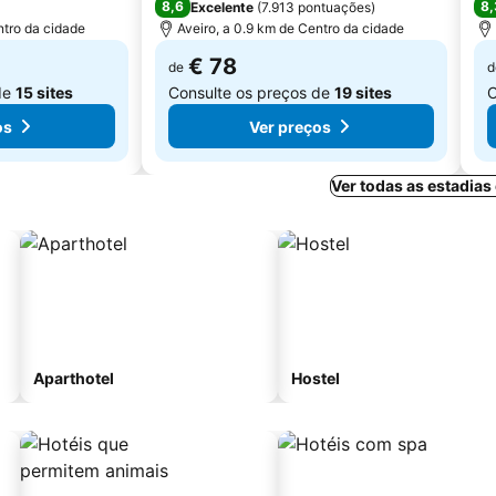
8,6
8,
Excelente
(
7.913 pontuações
)
ntro da cidade
Aveiro, a 0.9 km de Centro da cidade
€ 78
de
d
de
15 sites
Consulte os preços de
19 sites
C
os
Ver preços
Ver todas as estadias
Aparthotel
Hostel