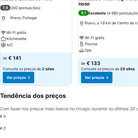
Hotel
7,4
(
262 pontuações
)
9,1
Excelente
(
4.990 pontuaçõe
Ílhavo, Portugal
Ílhavo, a 1.8 km de Centro da 
Wi-Fi grátis
Wi-Fi grátis
Kitchenette
Piscina
A/C
Spa
€ 141
de
€ 133
de
Consulte os preços de
2 sites
Consulte os preços de
20 sites
Ver preços
Ver preços
Tendência dos preços
Com base nos preços mais baixos no trivago durante os últimos 30 
€ 0
€ 0