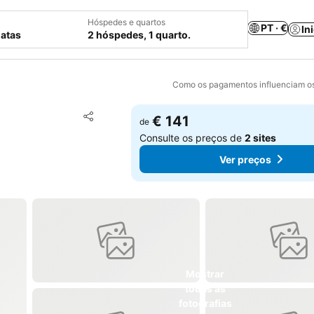
Hóspedes e quartos
PT · €
In
datas
2 hóspedes, 1 quarto.
Como os pagamentos influenciam os
Adicionar aos favoritos
€ 141
de
Partilhar
Consulte os preços de
2 sites
Ver preços