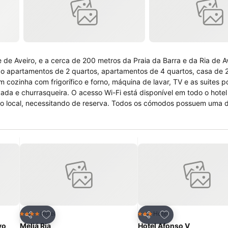
 de Aveiro, e a cerca de 200 metros da Praia da Barra e da Ria de Av
ção apartamentos de 2 quartos, apartamentos de 4 quartos, casa de 2
m cozinha com frigorífico e forno, máquina de lavar, TV e as suites
da e churrasqueira. O acesso Wi-Fi está disponível em todo o hotel
o no local, necessitando de reserva. Todos os cómodos possuem uma
natural a 3Km da Costa Nova do Prado, com vista para a Ria de Avei
êm disponível aluguer de bicicletas.
itos
Adicionar aos favoritos
Adicionar aos fav
Hotel
Hotel
4 Estrelas
3 Estrelas
Partilhar
Partilhar
vo
Meliá Ria
Hotel Afonso V