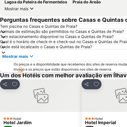
Lagoa da Pateira de Fermentelos
Praia do Areão
Mostrar mais
Perguntas frequentes sobre Casas e Quintas 
Tem piscina no Casas e Quintas de Praia?
Animais de estimação são permitidos no Casas e Quintas de Praia?
Tem estacionamento disponível no Casas e Quintas de Praia?
Qual é o horário de check-in e check-out no Casas e Quintas de Prai
Onde está localizado o Casas e Quintas de Praia?
Mostrar mais
Os preços e a disponibilidade que recebemos dos sites de reserva muda
trivago e os preços que estão disponíveis nos sites de reserva.
Um dos Hotéis com melhor avaliação em Ílha
Adicionar aos favoritos
Adicionar aos f
Partilhar
Partilhar
Hotel
Hotel
3 Estrelas
3 Estrelas
Hotel Jardim
Hotel Imperial