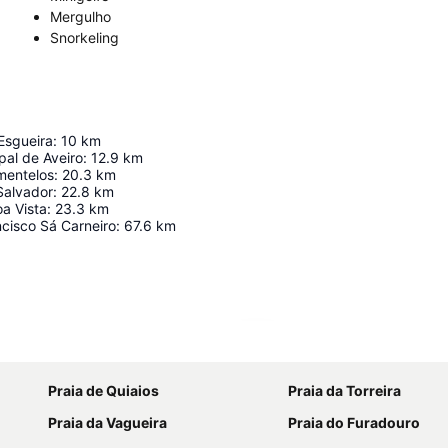
Mergulho
Snorkeling
Esgueira
:
10
km
pal de Aveiro
:
12.9
km
mentelos
:
20.3
km
Salvador
:
22.8
km
a Vista
:
23.3
km
cisco Sá Carneiro
:
67.6
km
Ampliar mapa
Praia de Quiaios
Praia da Torreira
Praia da Vagueira
Praia do Furadouro