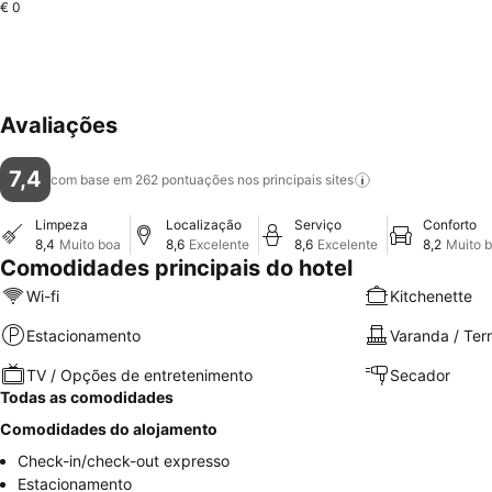
€ 0
Avaliações
7,4
com base em 262 pontuações nos principais
sites
Limpeza
Localização
Serviço
Conforto
8,4
Muito boa
8,6
Excelente
8,6
Excelente
8,2
Muito 
Comodidades principais do hotel
Wi-fi
Kitchenette
Estacionamento
Varanda / Ter
TV / Opções de entretenimento
Secador
Todas as comodidades
Comodidades do alojamento
Check-in/check-out expresso
Estacionamento