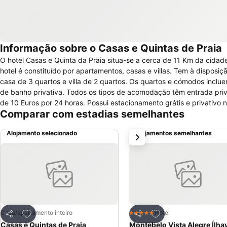
Informação sobre o Casas e Quintas de Praia
O hotel Casas e Quinta da Praia situa-se a cerca de 11 Km da cidade
hotel é constituído por apartamentos, casas e villas. Tem à disposi
casa de 3 quartos e villa de 2 quartos. Os quartos e cómodos inclue
de banho privativa. Todos os tipos de acomodação têm entrada priva
de 10 Euros por 24 horas. Possui estacionamento grátis e privativ
Comparar com estadias semelhantes
moderna, à exceção da casa de 3 quartos que se situa num reserva 
possui uma decoração com estilo tradicional. Perto do Casas e Quintas da Praia encontram-se à disposição atividades como, mergulho com tanque e
Alojamento selecionado
Alojamentos semelhantes
próximo
com snorkel, pesca, windsurf, ciclismo. O Casas e Quintas da Praia t
Adicionar aos favoritos
Adicionar aos favor
Casa/apartamento inteiro
Hotel
5 Estrelas
Partilhar
Partilhar
Casas e Quintas de Praia
Montebelo Vista Alegre Ílha