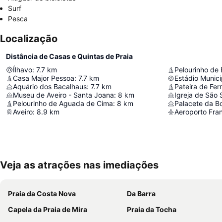
Surf
Pesca
Localização
Distância de Casas e Quintas de Praia
Ílhavo
:
7.7
km
Pelourinho de 
Casa Major Pessoa
:
7.7
km
Estádio Munici
Aquário dos Bacalhaus
:
7.7
km
Pateira de Fer
Museu de Aveiro - Santa Joana
:
8
km
Igreja de São 
Pelourinho de Aguada de Cima
:
8
km
Palacete da Bo
Aveiro
:
8.9
km
Aeroporto Fran
Veja as atrações nas imediações
Praia da Costa Nova
Da Barra
Capela da Praia de Mira
Praia da Tocha