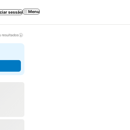
Menu
iciar sessão
 resultados