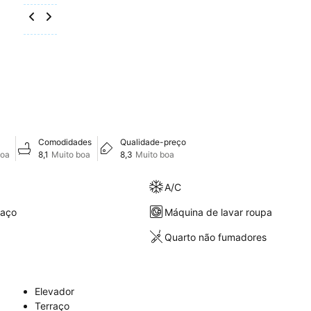
Comodidades
Qualidade-preço
boa
8,1
Muito boa
8,3
Muito boa
A/C
raço
Máquina de lavar roupa
Quarto não fumadores
Elevador
Terraço