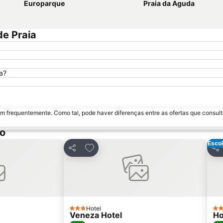
Europarque
Praia da Aguda
de Praia
a?
m frequentemente. Como tal, pode haver diferenças entre as ofertas que consult
vo
Escol
avoritos
Adicionar aos favoritos
Partilhar
Par
Hotel
3 Estrelas
2 E
Veneza Hotel
Ho