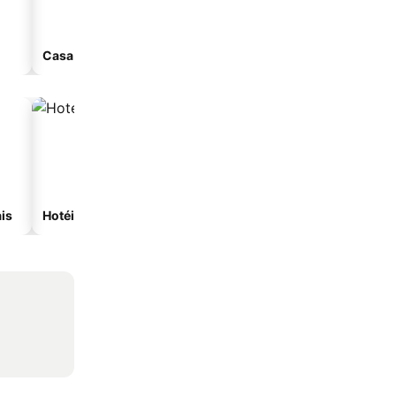
Casa de hóspedes
Aparthotel
is
Hotéis com spa
Hotéis com estacionam