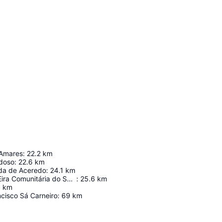
 Amares
:
22.2
km
ndoso
:
22.6
km
da de Aceredo
:
24.1
km
Espigueiros e Eira Comunitária do Soajo
:
25.6
km
6
km
cisco Sá Carneiro
:
69
km