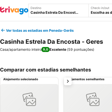
Destino
Check-in/out
Escolha as 
Ver todas as estadias em Peneda-Gerês
Casinha Estrela Da Encosta - Geres
Casa/apartamento inteiro
Excelente
(
59 pontuações
)
9,0
Comparar com estadias semelhantes
Alojamento selecionado
Alojamentos semelhantes
próximo