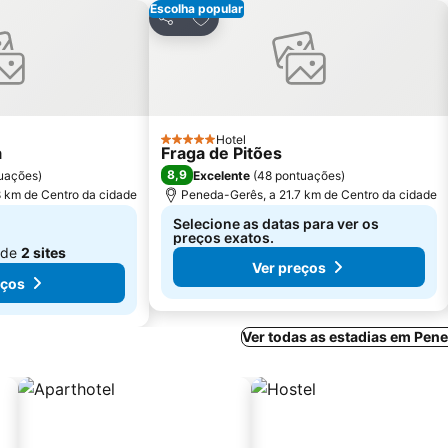
Escolha popular
favoritos
Adicionar aos favoritos
Partilhar
Hotel
5 Estrelas
a
Fraga de Pitões
8,9
uações
)
Excelente
(
48 pontuações
)
 km de Centro da cidade
Peneda-Gerês, a 21.7 km de Centro da cidade
Selecione as datas para ver os
preços exatos.
 de
2 sites
Ver preços
eços
Ver todas as estadias em Pen