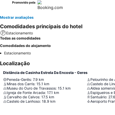
Promovido pela
Mostrar avaliações
Comodidades principais do hotel
Estacionamento
Todas as comodidades
Comodidades do alojamento
Estacionamento
Localização
Distância de Casinha Estrela Da Encosta - Geres
Peneda-Gerês
:
7.9
km
Pelourinho de
Minas dos Carris
:
15.1
km
Castelo de Li
Museu do Ouro de Travassos
:
15.1
km
Aldea somerxi
Igreja de Fonte Arcada
:
17.1
km
Carvalho de Calvos
:
17.5
km
Santuário
:
27.
Castelo de Lanhoso
:
18.9
km
Aeroporto Fran