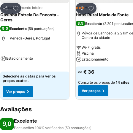
Adicionar aos favoritos
Adicionar aos favor
Casa/apartamento inteiro
Hotel
3 Estrelas
Partilhar
Partilhar
Casinha Estrela Da Encosta -
Hotel Rural Maria da Fonte
Geres
8,5
Excelente
(
2.201 pontuaçõe
9,0
Excelente
(
59 pontuações
)
Póvoa de Lanhoso, a 2.2 km d
Centro da cidade
Peneda-Gerês, Portugal
Wi-Fi grátis
Piscina
Estacionamento
Estacionamento
€ 36
de
Selecione as datas para ver os
preços exatos.
Consulte os preços de
14 sites
Ver preços
Ver preços
Avaliações
Excelente
9,0
Pontuações 100% verificadas (59 pontuações)