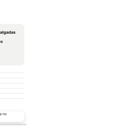
Salgadas
jo
a no