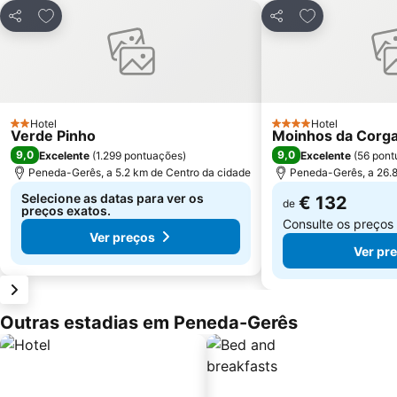
Adicionar aos favoritos
Adicionar aos 
Partilhar
Partilhar
Hotel
Hotel
2 Estrelas
4 Estrelas
Verde Pinho
Moinhos da Corg
9,0
9,0
Excelente
(
1.299 pontuações
)
Excelente
(
56 pont
Peneda-Gerês, a 5.2 km de Centro da cidade
Peneda-Gerês, a 26.8
Selecione as datas para ver os
€ 132
de
preços exatos.
Consulte os preços
Ver preços
Ver pr
Outras estadias em Peneda-Gerês