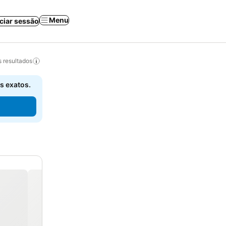
Menu
iciar sessão
 resultados
s exatos.