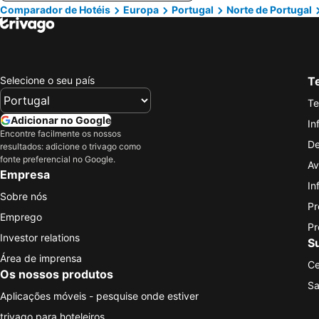
Comparador de Hotéis
Europa
Portugal
Norte de Portugal
Selecione o seu país
Te
Te
Adicionar no Google
In
Encontre facilmente os nossos
De
resultados: adicione o trivago como
fonte preferencial no Google.
Av
Empresa
In
Sobre nós
Pr
Emprego
Pr
Investor relations
S
Área de imprensa
Ce
Os nossos produtos
Sa
Aplicações móveis - pesquise onde estiver
trivago para hoteleiros