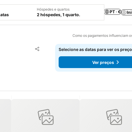
Hóspedes e quartos
PT · €
In
datas
2 hóspedes, 1 quarto.
Como os pagamentos influenciam os
Adicionar aos favoritos
Selecione as datas para ver os preço
Partilhar
Ver preços