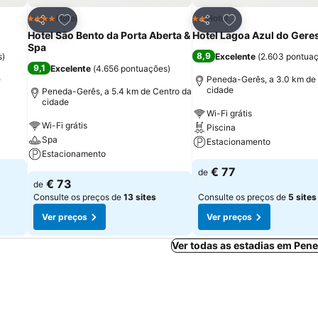
itos
Adicionar aos favoritos
Adicionar aos fav
Hotel
Hotel
4 Estrelas
2 Estrelas
Partilhar
Partilhar
Hotel São Bento da Porta Aberta &
Hotel Lagoa Azul do Gere
Spa
8,9
s
)
Excelente
(
2.603 pontua
9,1
Excelente
(
4.656 pontuações
)
e
Peneda-Gerês, a 3.0 km de
cidade
Peneda-Gerês, a 5.4 km de Centro da
cidade
Wi-Fi grátis
Wi-Fi grátis
Piscina
Spa
Estacionamento
Estacionamento
€ 77
de
€ 73
de
Consulte os preços de
13 sites
Consulte os preços de
5 sites
Ver preços
Ver preços
Ver todas as estadias em Pen