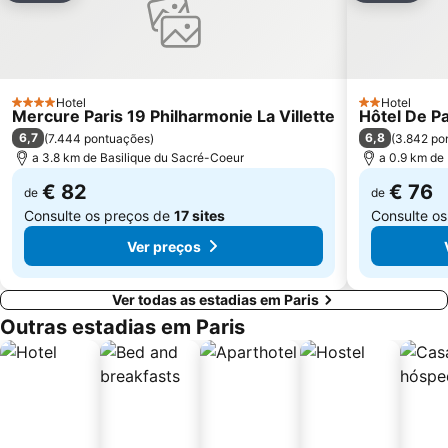
Galerias Lafayette Paris Haussmann
Jardim de Luxemburgo
St-Germain-des-Prés
10th district Entrepôt
16th district Passy
Châtelet Metro Station
Hotel
Hotel
Gare de Lyon Metro Station
Montparnasse Train station
4 Estrelas
2 Estrelas
Mercure Paris 19 Philharmonie La Villette
Hôtel De P
Parc des Princes
12th district Reuilly
6,7
6,8
(
7.444 pontuações
)
(
3.842 po
a 3.8 km de Basilique du Sacré-Coeur
a 0.9 km de
Gare de Neuilly - Porte Maillot Metro Station
Moulin Rouge
€ 82
€ 76
de
de
Consulte os preços de
17 sites
Consulte o
Ver preços
Ver todas as estadias em Paris
Outras estadias em Paris