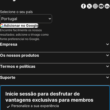
Facebook
Twitter
Insta
Yo
Selecione o seu país
Adicionar no Google
Encontre facilmente os nossos
resultados: adicione o trivago como
fonte preferencial no Google.
Empresa
Os nossos produtos
Termos e políticas
Suporte
Inicie sessão para desfrutar de
vantagens exclusivas para membros
Personalize a sua experiência