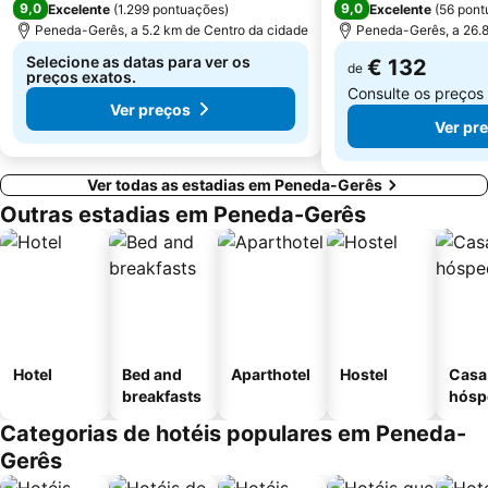
9,0
9,0
Excelente
(
1.299 pontuações
)
Excelente
(
56 pont
Mosteiro de Landim
Citânia de Briteiros
Peneda-Gerês, a 5.2 km de Centro da cidade
Peneda-Gerês, a 26.8
Núcleo Ferroviário de Arco de Baúlhe
Da Rodovia
Selecione as datas para ver os
€ 132
de
preços exatos.
Trilho do Vale do Teixeira
Igreja de Geraz do Minho
Consulte os preços
Ver preços
Maria da Fonte
Nossa Senhora do Carmo da Penha
Ver pr
Ver todas as estadias em Peneda-Gerês
Outras estadias em Peneda-Gerês
Hotel
Bed and
Aparthotel
Hostel
Casa
breakfasts
hósp
Categorias de hotéis populares em Peneda-
Gerês