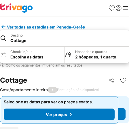
Favoritos
Iniciar
Me
Ver todas as estadias em Peneda-Gerês
Destino
Cottage
Check-in/out
Hóspedes e quartos
Escolha as datas
2 hóspedes, 1 quarto.
Como os pagamentos influenciam os resultados
Cottage
Partilhar
Ad
Casa/apartamento inteiro
/
Pontuação não disponível
Selecione as datas para ver os preços exatos.
Selecione as datas para ver os preços exatos.
Ver preços
Ver preços