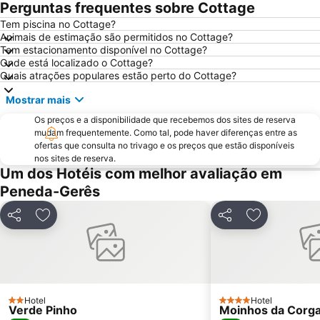
Perguntas frequentes sobre Cottage
Praia Fluvial do Taboão
Termas Romanas do Alto da Cividade
Tem piscina no Cottage?
Estação de Caminhos de Ferro de Braga
Aquático de Fafe
Animais de estimação são permitidos no Cottage?
Centro Histórico de Guimarães
Lago dos Cisnes
Tem estacionamento disponível no Cottage?
Onde está localizado o Cottage?
DiverLanhoso
Minho Center
Quais atrações populares estão perto do Cottage?
Azurara Parque Aventura
Igreja de Riba d'Ave
Mostrar mais
Albufeira do Ermal
Igreja Matriz da Lixa
Os preços e a disponibilidade que recebemos dos sites de reserva
Casa de Camilo - Museu e Centro de Estudos
Elevador do Bom Jesus do Monte
mudam frequentemente. Como tal, pode haver diferenças entre as
ofertas que consulta no trivago e os preços que estão disponíveis
Santuário de Nossa Senhora da Peneda
Capela de Cima de Oliveira
nos sites de reserva.
Um dos Hotéis com melhor avaliação em
Parque Natural da Baixa Limia Serra do Xurés
Castelo de Salvaterra
Peneda-Gerês
Parque de Exposições de Braga
Fluvial de Adaúfe
Cascata de Fisgas de Ermelo
Parque Natural do Alvão
Partilhar
Adicionar aos favoritos
Partilhar
Adicionar ao
Barragem do Alto-Lindoso
Cascata do Arado
Praia Fluvial de Ponte da Barca
Castelo de Guimarães
Parque Termal do Peso
Complexo Desportivo Universitário de Gualtar
Pavilhão de Hóquei em Patins Riba de Ave Hóquei Clube
Barragem de Vilarinho das Furnas
Hotel
Hotel
2 Estrelas
4 Estrelas
Verde Pinho
Moinhos da Corg
Igreja de Joane
Paróquia São Miguel das Caldas de Vizela