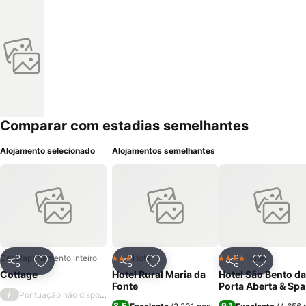
Comparar com estadias semelhantes
Alojamento selecionado
Alojamentos semelhantes
Casa/apartamento inteiro
Hotel
Hotel
3 Estrelas
4 Estrelas
Partilhar
Adicionar aos favoritos
Partilhar
Adicionar aos favoritos
Partilhar
Adicionar
Cottage
Hotel Rural Maria da
Hotel São Bento da
Fonte
Porta Aberta & Spa
/
Pontuação não disponível
8,5
9,1