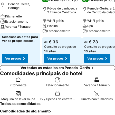
Excelente
(
2.201 pontuações
Excelente
)
(
4.656 
Peneda-Gerês,
Portugal
Póvoa de Lanhoso, a
Peneda-Gerês, a 5
2.2 km de Centro da
de Centro da cidad
cidade
Kitchenette
Wi-Fi grátis
Wi-Fi grátis
Estacionamento
Piscina
Spa
Varanda / Terraço
Estacionamento
Estacionamento
Selecione as datas para
ver os preços exatos.
€ 36
€ 73
de
de
Consulte os preços de
Consulte os preços d
14 sites
13 sites
Ver preços
Ver preços
Ver preços
Ver todas as estadias em Peneda-Gerês
Comodidades principais do hotel
Kitchenette
Estacionamento
Varanda / Terraço
Máquina de lavar roupa
TV / Opções de entretenimento
Quarto não fumadores
Todas as comodidades
Comodidades do alojamento