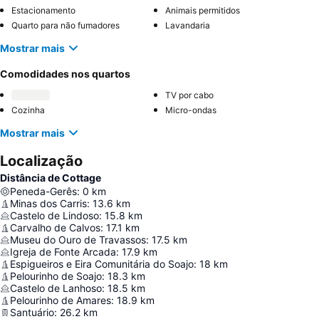
Estacionamento
Animais permitidos
Quarto para não fumadores
Lavandaria
Mostrar mais
Comodidades nos quartos
TV por cabo
Cozinha
Micro-ondas
Mostrar mais
Localização
Distância de Cottage
Peneda-Gerês
:
0
km
Minas dos Carris
:
13.6
km
Castelo de Lindoso
:
15.8
km
Carvalho de Calvos
:
17.1
km
Museu do Ouro de Travassos
:
17.5
km
Igreja de Fonte Arcada
:
17.9
km
Espigueiros e Eira Comunitária do Soajo
:
18
km
Pelourinho de Soajo
:
18.3
km
Castelo de Lanhoso
:
18.5
km
Pelourinho de Amares
:
18.9
km
Santuário
:
26.2
km