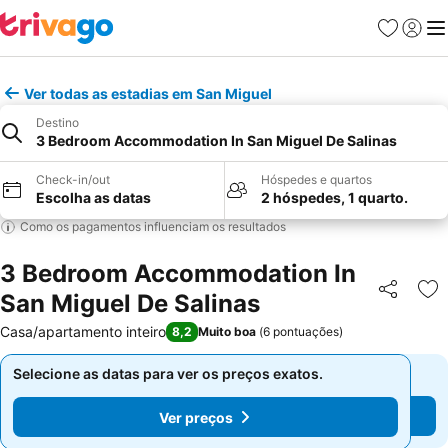
Favoritos
Iniciar
Me
Ver todas as estadias em San Miguel
Destino
3 Bedroom Accommodation In San Miguel De Salinas
Check-in/out
Hóspedes e quartos
Escolha as datas
2 hóspedes, 1 quarto.
Como os pagamentos influenciam os resultados
3 Bedroom Accommodation In
San Miguel De Salinas
Partilhar
Ad
Casa/apartamento inteiro
8,2
Muito boa
(
6 pontuações
)
Selecione as datas para ver os preços exatos.
Selecione as datas para ver os preços exatos.
Ver preços
Ver preços