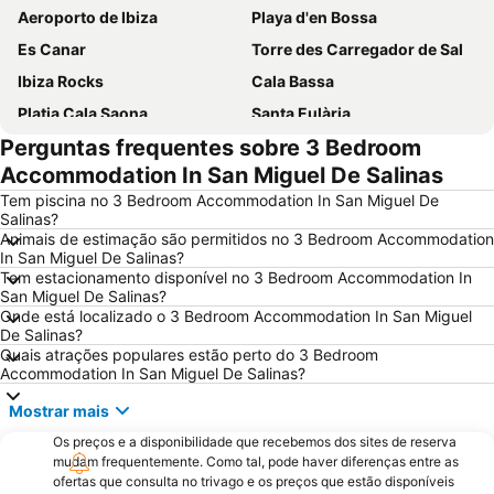
Aeroporto de Ibiza
Playa d'en Bossa
Es Canar
Torre des Carregador de Sal
Ibiza Rocks
Cala Bassa
Platja Cala Saona
Santa Eulària
Perguntas frequentes sobre 3 Bedroom
Sa Real
Es Pujols
Accommodation In San Miguel De Salinas
Migjorn
Port d'Eivissa
Tem piscina no 3 Bedroom Accommodation In San Miguel De
Cala Llonga
Bora Bora Ibiza
Salinas?
Animais de estimação são permitidos no 3 Bedroom Accommodation
Dalt Vila
Ses Figueretes
In San Miguel De Salinas?
Caló des Moro
Cala Saladeta
Tem estacionamento disponível no 3 Bedroom Accommodation In
San Miguel De Salinas?
Talamanca
Platja de Sant Antoni o Platja des Reguero
Onde está localizado o 3 Bedroom Accommodation In San Miguel
De Salinas?
Cala Tarida Beach
Club Nàutic Sant Antoni de Portmany
Quais atrações populares estão perto do 3 Bedroom
Cala d'Hort
Port de Sant Miquel
Accommodation In San Miguel De Salinas?
Festes de Sant Antoni de Portmany
Casino de Ibiza
Mostrar mais
Can Bossa
Cala Llenya
Os preços e a disponibilidade que recebemos dos sites de reserva
mudam frequentemente. Como tal, pode haver diferenças entre as
Es Llimoners
Ses Salines
ofertas que consulta no trivago e os preços que estão disponíveis