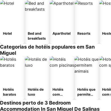
Hotel
Bed and
Aparthotel
Resorts
Host
breakfasts
Categorias de hotéis populares em San
Miguel
Hotéis
Hotéis de
Hotéis
Hotéis que
Hoté
baratos
luxo
com
permitem
com 
piscinas
animais
Destinos perto de 3 Bedroom
Accommodation In San Miguel De Salinas