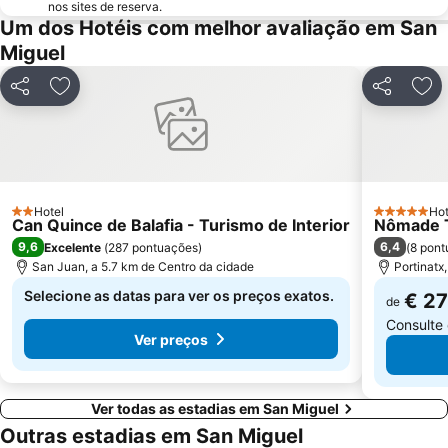
Llevant
Cala San Vicente
nos sites de reserva.
Um dos Hotéis com melhor avaliação em San
Ses Figueres
Es Cavallet
Miguel
Eivissa Medieval
Puerto Deportivo Ibiza Nueva
Puerto Deportivo Marina Botafoch
La Punta
Partilhar
Adicionar aos favoritos
Partilhar
Adi
Sant Francesc Xavier
Cala Benirrás
S'Arenal Petit
Platja d Es Canar
Passeig Vara de Rey
Es Soto
Cala Imatge
Ca N'Escandell
Hotel
Hot
2 Estrelas
5 Estrelas
Can Quince de Balafia - Turismo de Interior
Nômade T
Cala Salada
Cala Gració i Gracioneta
9,6
6,4
Excelente
(
287 pontuações
)
(
8 pont
San Juan, a 5.7 km de Centro da cidade
Portinatx
Selecione as datas para ver os preços exatos.
€ 2
de
Consulte
Ver preços
Ver todas as estadias em San Miguel
Outras estadias em San Miguel