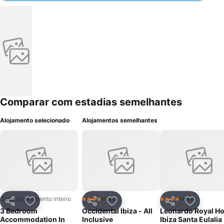
Comparar com estadias semelhantes
Alojamento selecionado
Alojamentos semelhantes
Casa/apartamento inteiro
Hotel
Hotel
4 Estrelas
4 Estrelas
Partilhar
Adicionar aos favoritos
Partilhar
Adicionar aos favoritos
Partilhar
Adicionar
3 Bedroom
Occidental Ibiza - All
Leonardo Royal Ho
Accommodation In
Inclusive
Ibiza Santa Eulalia