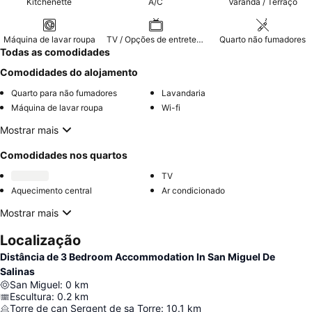
Kitchenette
A/C
Varanda / Terraço
Máquina de lavar roupa
TV / Opções de entretenimento
Quarto não fumadores
Todas as comodidades
Comodidades do alojamento
Quarto para não fumadores
Lavandaria
Máquina de lavar roupa
Wi-fi
Mostrar mais
Comodidades nos quartos
TV
Aquecimento central
Ar condicionado
Mostrar mais
Localização
Distância de 3 Bedroom Accommodation In San Miguel De
Salinas
San Miguel
:
0
km
Escultura
:
0.2
km
Torre de can Sergent de sa Torre
:
10.1
km