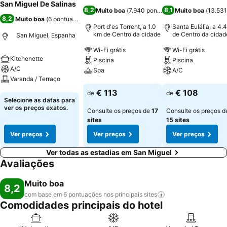
San Miguel De Salinas
8,2
8,1
Muito boa
(
7.940 pontuações
Muito boa
)
(
13.531
8,2
Muito boa
(
6 pontuações
)
Port d'es Torrent, a 1.0
Santa Eulália, a 4.
km de Centro da cidade
de Centro da cidad
San Miguel, Espanha
Wi-Fi grátis
Wi-Fi grátis
Kitchenette
Piscina
Piscina
A/C
Spa
A/C
Varanda / Terraço
Ver preços
Ver preços
€ 113
€ 108
de
de
Ver preços
Selecione as datas para
ver os preços exatos.
Consulte os preços de
17
Consulte os preços d
sites
15 sites
Ver preços
Ver preços
Ver preços
Ver todas as estadias em San Miguel
Avaliações
Muito boa
8,2
com base em 6 pontuações nos principais
sites
Comodidades principais do hotel