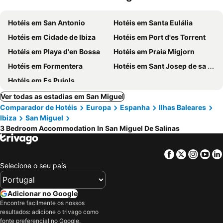
Hotéis em San Antonio
Hotéis em Santa Eulália
Hotéis em Cidade de Ibiza
Hotéis em Port d'es Torrent
Hotéis em Playa d'en Bossa
Hotéis em Praia Migjorn
Hotéis em Formentera
Hotéis em Sant Josep de sa Talaia
Hotéis em Es Pujols
Ver todas as estadias em San Miguel
Comparador de Hotéis
Europa
Espanha
Ilhas Baleares
Ibiza
San Miguel
3 Bedroom Accommodation In San Miguel De Salinas
Facebook
Twitter
Insta
Yo
Selecione o seu país
Adicionar no Google
Encontre facilmente os nossos
resultados: adicione o trivago como
fonte preferencial no Google.