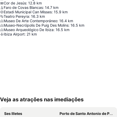
Cor de Jesús
:
12.8
km
Faro de Covas Blancas
:
14.7
km
Estadi Municipal Can Misses
:
15.9
km
Teatro Pereyra
:
16.3
km
Museo De Arte Contemporáneo
:
16.4
km
Museo-Necrópolis De Puig Des Molins
:
16.5
km
Museo Arqueológico De Ibiza
:
16.5
km
Ibiza Airport
:
21
km
Veja as atrações nas imediações
Ampliar mapa
Ses Illetes
Porto de Santo Antonio de Portmany